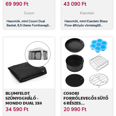
ALÁ, 5,5 KW, ÖNTÖTT
69 990
Ft
43 090
Ft
ALUMÍNIUM FŰTŐTEST,
ÁLLANDÓ
Cosori
Klarstein
HŐMÉRSÉKLET 35 °C
Hasonlók, mint Cosori Dual
Hasonlók, mint Klarstein Blaze
Basket, 8,5 literes Forrólevegős
Flow átfolyós vízmelegítő
Sütő
asztal alá, 5,5 kW, öntött
alumínium fűtőtest, állandó
hőmérséklet 35 °C
BLUMFELDT
COSORI
SZÚNYOGHÁLÓ -
FORRÓLEVEGŐS SÜTŐ
MONDO DUAL 3X4
6 RÉSZES
TARTOZÉKKÉSZLET
34 590
Ft
20 990
Ft
C158-6AC