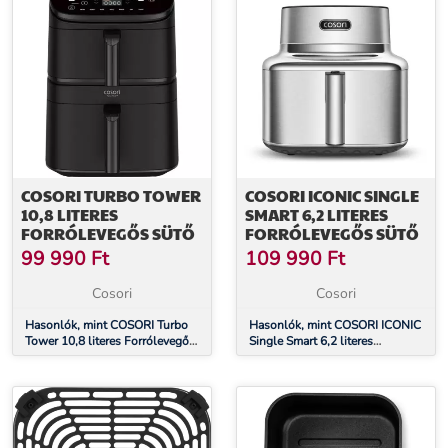
COSORI TURBO TOWER
COSORI ICONIC SINGLE
10,8 LITERES
SMART 6,2 LITERES
FORRÓLEVEGŐS SÜTŐ
FORRÓLEVEGŐS SÜTŐ
99 990
Ft
109 990
Ft
Cosori
Cosori
Hasonlók, mint COSORI Turbo
Hasonlók, mint COSORI ICONIC
Tower 10,8 literes Forrólevegős
Single Smart 6,2 literes
Sütő
forrólevegős sütő