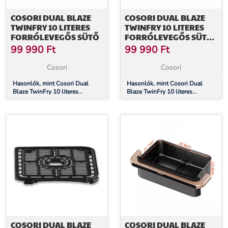
COSORI DUAL BLAZE
COSORI DUAL BLAZE
TWINFRY 10 LITERES
TWINFRY 10 LITERES
FORRÓLEVEGŐS SÜTŐ
FORRÓLEVEGŐS SÜTŐ
FEHÉR SZÍNBEN
99 990
Ft
99 990
Ft
Cosori
Cosori
Hasonlók, mint Cosori Dual
Hasonlók, mint Cosori Dual
Blaze TwinFry 10 literes
Blaze TwinFry 10 literes
Forrólevegős Sütő
Forrólevegős Sütő fehér színben
COSORI DUAL BLAZE
COSORI DUAL BLAZE