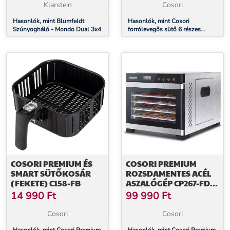
Klarstein
Cosori
Hasonlók, mint Blumfeldt
Hasonlók, mint Cosori
Szúnyogháló - Mondo Dual 3x4
forrólevegős sütő 6 részes
tartozékkészlet C158-6AC
COSORI PREMIUM ÉS
COSORI PREMIUM
SMART SÜTŐKOSÁR
ROZSDAMENTES ACÉL
(FEKETE) C158-FB
ASZALÓGÉP CP267-FD-
RXS
14 990
Ft
99 990
Ft
Cosori
Cosori