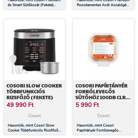
Hasonlók, mint Cosori Premium
Hasonlók, mint Cosori Premium
és Smart Sütőkosár (Fekete)
Rozsdamentes Acél Aszalógép
C158-FB
CP267-FD-RXS
COSORI SLOW COOKER
COSORI PAPÍRTÁNYÉR
TÖBBFUNKCIÓS
FORRÓLEVEGŐS
RIZSFŐZŐ (FEKETE)
SÜTŐHÖZ 100DB CLR-
R601-NEU
49 990
Ft
5 990
Ft
Cosori
Cosori
Hasonlók, mint Cosori Slow
Hasonlók, mint Cosori
Cooker Többfunkciós Rizsfőző
Papírtányér Forrólevegős
(Fekete)
Sütőhöz 100db CLR-R601-NEU