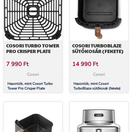
COSORI TURBO TOWER
COSORI TURBOBLAZE
PRO CRISPER PLATE
SÜTŐKOSÁR (FEKETE)
7 990
Ft
14 990
Ft
Cosori
Cosori
Hasonlók, mint Cosori Turbo
Hasonlók, mint Cosori
Tower Pro Crisper Plate
TurboBlaze sütőkosár (fekete)