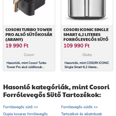
COSORI TURBO TOWER
COSORI ICONIC SINGLE
PRO ALSÓ SÜTŐKOSÁR
SMART 6,2 LITERES
(ARANY)
FORRÓLEVEGŐS SÜTŐ
19 990
Ft
109 990
Ft
Cosori
Globy
Hasonlók, mint Cosori Turbo
Hasonlók, mint COSORI ICONIC
Tower Pro alsó sütőkosár
Single Smart 6,2 literes
(arany)
forrólevegős sütő
Hasonló kategóriák, mint Cosori
Forrólevegős Sütő Tartozékok:
Forrólevegős sütő >>
Forrólevegős sütők >>
Dupla kosaras forrólevegős
Tartozékok és alkatrészek