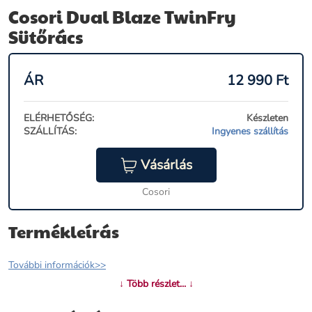
Cosori Dual Blaze TwinFry
Sütőrács
ÁR
12 990
Ft
ELÉRHETŐSÉG:
Készleten
SZÁLLÍTÁS:
Ingyenes szállítás
Vásárlás
Cosori
Termékleírás
További információk>>
↓ Több részlet... ↓