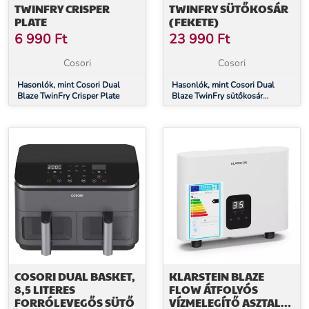
TWINFRY CRISPER
TWINFRY SÜTŐKOSÁR
PLATE
(FEKETE)
6 990
Ft
23 990
Ft
Cosori
Cosori
Hasonlók, mint Cosori Dual
Hasonlók, mint Cosori Dual
Blaze TwinFry Crisper Plate
Blaze TwinFry sütőkosár
(fekete)
COSORI DUAL BASKET,
KLARSTEIN BLAZE
8,5 LITERES
FLOW ÁTFOLYÓS
FORRÓLEVEGŐS SÜTŐ
VÍZMELEGÍTŐ ASZTAL