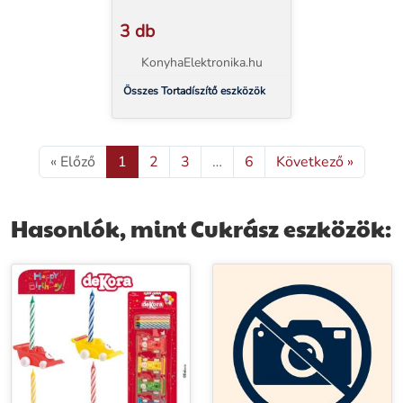
3 db
KonyhaElektronika.hu
Összes Tortadíszítő eszközök
« Előző
1
2
3
…
6
Következő »
Hasonlók, mint Cukrász eszközök: