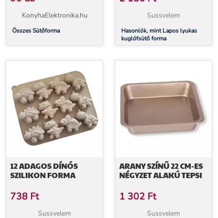
KonyhaElektronika.hu
Sussvelem
Összes Sütőforma
Hasonlók, mint Lapos lyukas
kuglófsütő forma
12 ADAGOS DÍNÓS
ARANY SZÍNŰ 22 CM-ES
SZILIKON FORMA
NÉGYZET ALAKÚ TEPSI
738
Ft
1 302
Ft
Sussvelem
Sussvelem