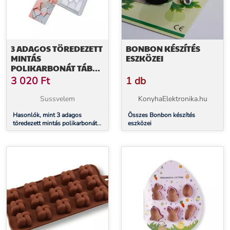
3 ADAGOS TÖREDEZETT
BONBON KÉSZÍTÉS
MINTÁS
ESZKÖZEI
POLIKARBONÁT TÁBLA
CSOKI FORMA
3 020
Ft
1 db
Sussvelem
KonyhaElektronika.hu
Hasonlók, mint 3 adagos
Összes Bonbon készítés
töredezett mintás polikarbonát
eszközei
tábla csoki forma