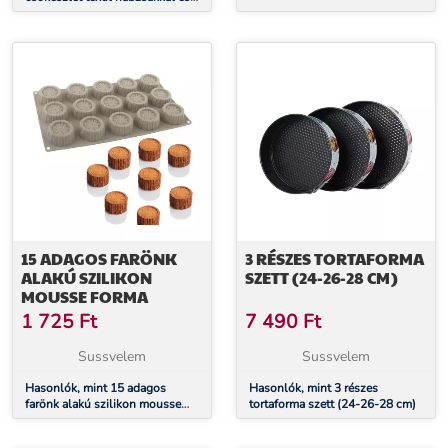
csatlakozóval
15 ADAGOS FARÖNK
3 RÉSZES TORTAFORMA
ALAKÚ SZILIKON
SZETT (24-26-28 CM)
MOUSSE FORMA
1 725
Ft
7 490
Ft
Sussvelem
Sussvelem
Hasonlók, mint 15 adagos
Hasonlók, mint 3 részes
farönk alakú szilikon mousse
tortaforma szett (24-26-28 cm)
forma