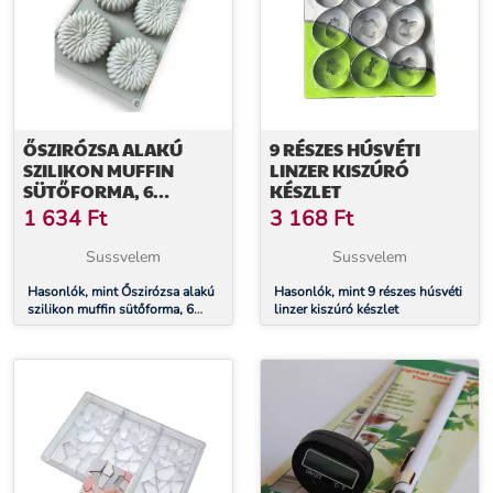
ŐSZIRÓZSA ALAKÚ
9 RÉSZES HÚSVÉTI
SZILIKON MUFFIN
LINZER KISZÚRÓ
SÜTŐFORMA, 6
KÉSZLET
ADAGOS
1 634
Ft
3 168
Ft
Sussvelem
Sussvelem
Hasonlók, mint Őszirózsa alakú
Hasonlók, mint 9 részes húsvéti
szilikon muffin sütőforma, 6
linzer kiszúró készlet
adagos