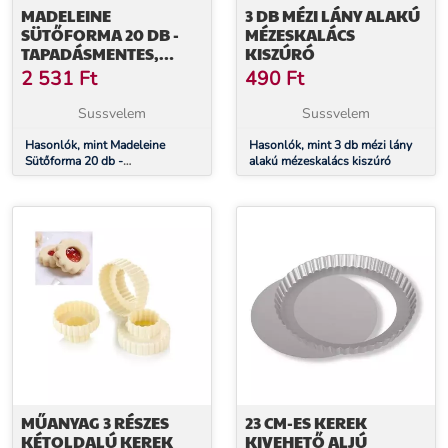
MADELEINE
3 DB MÉZI LÁNY ALAKÚ
SÜTŐFORMA 20 DB -
MÉZESKALÁCS
TAPADÁSMENTES,
KISZÚRÓ
KAGYLÓ SÜTIKHEZ
2 531
Ft
490
Ft
Sussvelem
Sussvelem
Hasonlók, mint Madeleine
Hasonlók, mint 3 db mézi lány
Sütőforma 20 db -
alakú mézeskalács kiszúró
Tapadásmentes, Kagyló
Sütikhez
MŰANYAG 3 RÉSZES
23 CM-ES KEREK
KÉTOLDALÚ KEREK
KIVEHETŐ ALJÚ