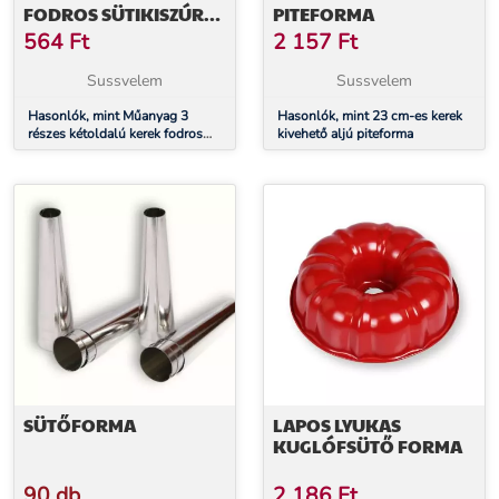
FODROS SÜTIKISZÚRÓ
PITEFORMA
KÉSZLET
564
Ft
2 157
Ft
Sussvelem
Sussvelem
Hasonlók, mint Műanyag 3
Hasonlók, mint 23 cm-es kerek
részes kétoldalú kerek fodros
kivehető aljú piteforma
sütikiszúró készlet
SÜTŐFORMA
LAPOS LYUKAS
KUGLÓFSÜTŐ FORMA
90 db
2 186
Ft