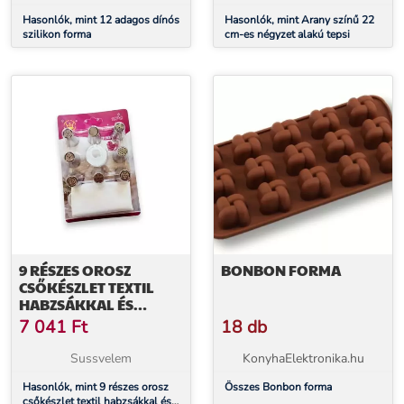
Hasonlók, mint 12 adagos dínós
Hasonlók, mint Arany színű 22
szilikon forma
cm-es négyzet alakú tepsi
9 RÉSZES OROSZ
BONBON FORMA
CSŐKÉSZLET TEXTIL
HABZSÁKKAL ÉS
CSATLAKOZÓVAL
7 041
Ft
18 db
Sussvelem
KonyhaElektronika.hu
Hasonlók, mint 9 részes orosz
Összes Bonbon forma
csőkészlet textil habzsákkal és