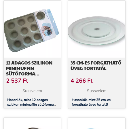
12 ADAGOS SZILIKON
35 CM-ES FORGATHATÓ
MINIMUFFIN
ÜVEG TORTATÁL
SÜTŐFORMA
MEREVÍTETT
2 537
Ft
4 266
Ft
Sussvelem
Sussvelem
Hasonlók, mint 12 adagos
Hasonlók, mint 35 cm-es
szilikon minimuffin sütőforma
forgatható üveg tortatál
merevített