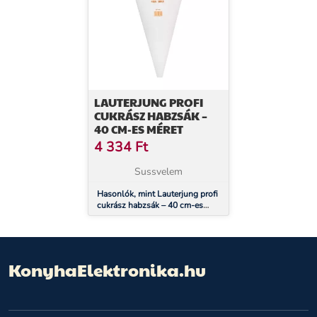
LAUTERJUNG PROFI
CUKRÁSZ HABZSÁK –
40 CM-ES MÉRET
4 334
Ft
Sussvelem
Hasonlók, mint Lauterjung profi
cukrász habzsák – 40 cm-es
méret
KonyhaElektronika.hu