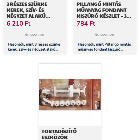
3 RÉSZES SZÜRKE
PILLANGÓ MINTÁS
KEREK, SZÍV- ÉS
MŰANYAG FONDANT
NÉGYZET ALAKÚ
KISZÚRÓ KÉSZLET – 3
KAPCSOS
DB KÜLÖNBÖZŐ
6 210
Ft
784
Ft
TORTAFORMA KÉSZLET
MÉRETBEN
Sussvelem
Sussvelem
Hasonlók, mint 3 részes szürke
Hasonlók, mint Pillangó mintás
kerek, szív- és négyzet alakú
műanyag fondant kiszúró
kapcsos tortaforma készlet
készlet – 3 db különböző
méretben
TORTADÍSZÍTŐ
ESZKÖZÖK