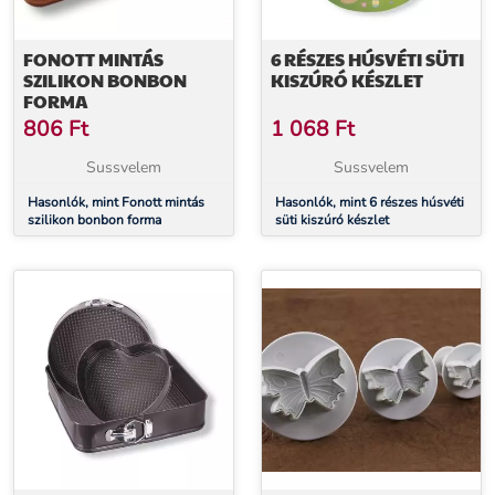
FONOTT MINTÁS
6 RÉSZES HÚSVÉTI SÜTI
SZILIKON BONBON
KISZÚRÓ KÉSZLET
FORMA
806
Ft
1 068
Ft
Sussvelem
Sussvelem
Hasonlók, mint Fonott mintás
Hasonlók, mint 6 részes húsvéti
szilikon bonbon forma
süti kiszúró készlet