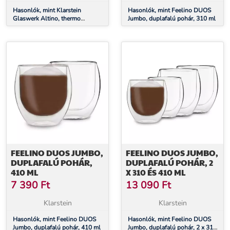
Hasonlók, mint Klarstein
Hasonlók, mint Feelino DUOS
Glaswerk Altino, thermo
Jumbo, duplafalú pohár, 310 ml
poharak dupla üveggel, 250 ml,
kézműves, boroszilikát üveg
FEELINO DUOS JUMBO,
FEELINO DUOS JUMBO,
DUPLAFALÚ POHÁR,
DUPLAFALÚ POHÁR, 2
410 ML
X 310 ÉS 410 ML
7 390
Ft
13 090
Ft
Klarstein
Klarstein
Hasonlók, mint Feelino DUOS
Hasonlók, mint Feelino DUOS
Jumbo, duplafalú pohár, 410 ml
Jumbo, duplafalú pohár, 2 x 310