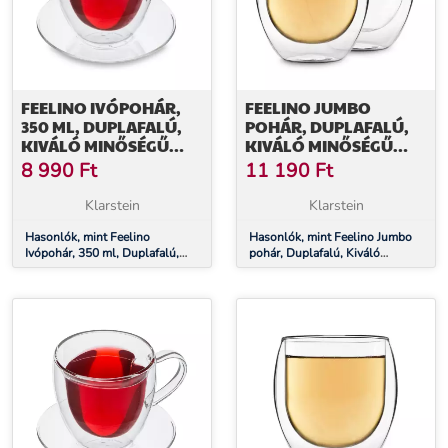
FEELINO IVÓPOHÁR,
FEELINO JUMBO
350 ML, DUPLAFALÚ,
POHÁR, DUPLAFALÚ,
KIVÁLÓ MINŐSÉGŰ
KIVÁLÓ MINŐSÉGŰ
BOROSZILIKÁT ÜVEG,
BOROSZILIKÁT ÜVEG, 2
8 990
Ft
11 190
Ft
EGYEDI
X 410 ML, EGYEDI
Klarstein
Klarstein
Hasonlók, mint Feelino
Hasonlók, mint Feelino Jumbo
Ivópohár, 350 ml, Duplafalú,
pohár, Duplafalú, Kiváló
Kiváló minőségű boroszilikát
minőségű boroszilikát üveg, 2 x
üveg, Egyedi
410 ml, Egyedi