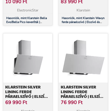
ROZSDAMENTES ACÉL |
KERINGTETŐ
10 090
Ft
83 990
Ft
5 LITER | 0,6 KG TÉSZTA |
ÜZEMMÓD | KIVÁLÓ
MOSOGATÓGÉPBEN
MINŐSÉGŰ KIVITEL |
ElectronicStar
Klarstein
MOSHATÓ |
661 M³/H | 60 CM
MOSOGATÓGÉPBEN
Hasonlók, mint Klarstein Bella
Hasonlók, mint Klarstein Wavyn
Evo/Bella Pico keverőtál |
ferde páraelszívó | Elszívó és
MOSHATÓ
rozsdamentes acél | 5 liter | 0,6
keringtető üzemmód | Kiváló
kg tészta | mosogatógépben
minőségű kivitel | 661 m³/h | 60
mosható | mosogatógépben
cm
mosható
KLARSTEIN SILVER
KLARSTEIN SILVER
LINING FERDE
LINING FERDE
PÁRAELSZÍVÓ | ELSZÍVÓ
PÁRAELSZÍVÓ | ELSZÍVÓ
ÉS KERINGTETŐ
ÉS KERINGTETŐ
69 990
Ft
76 990
Ft
ÜZEMMÓD | KIVÁLÓ
ÜZEMMÓD | KIVÁLÓ
MINŐSÉGŰ KIVITEL |
MINŐSÉGŰ KIVITEL |