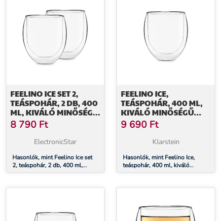
FEELINO ICE SET 2,
FEELINO ICE,
TEÁSPOHÁR, 2 DB, 400
TEÁSPOHÁR, 400 ML,
ML, KIVÁLÓ MINŐSÉGŰ
KIVÁLÓ MINŐSÉGŰ
BOROSZILIKÁT ÜVEG,
BOROSZILIKÁT ÜVEG,
8 790
Ft
9 690
Ft
MOSOGATÓGÉPBEN
MOSOGATÓGÉPBEN
MOSHATÓ
MOSHATÓ
ElectronicStar
Klarstein
Hasonlók, mint Feelino Ice set
Hasonlók, mint Feelino Ice,
2, teáspohár, 2 db, 400 ml,
teáspohár, 400 ml, kiváló
kiváló minőségű boroszilikát
minőségű boroszilikát üveg,
üveg, mosogatógépben
mosogatógépben mosható
mosható