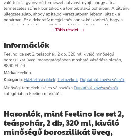
való teázás gyönyörű természeti látványt nyújt, ahogy a tea
természetes színe kibontakozik a lombik alakú pohárban. A látvány
lélegzetelállító, ahogy az italod varázslatosan lebegni látszik a
pohárban. Ez a dekoratív megjelenés annak köszönhető, hogy a
pohár dupla falú boroszilikát üvegből készült. Ugyanakkor a
↓ Több részlet... ↓
Klarstein Feelino Ice teáspohárral Ön is megtapasztalhatja az ideális
kényelmet a teázás közben. A kettős üvegréteg a zárt levegőt
Információk
szigetelő réteggé alakítja, így a meleg dolgok tovább maradnak
melegek, a hideg dolgok pedig tovább maradnak hidegek. Az Ice
Feelino Ice set 2, teáspohár, 2 db, 320 ml, kiváló minőségű
teáspohár kézzel fújt, egyedi, rendkívül tartós minőségű, ami minden
boroszilikát üveg, mosogatógépben mosható vásárlása olcsón,
egyes poharat egyedivé tesz. A magasfényű megjelenés és a
8890 Ft-ért.
harmonikus, lekerekített formatervezés exkluzív benyomást kelt -
pohárnagyon könnyű, karcálló és mosogatógépben mosható
Márka:
Feelino
Varázslatos pillanatok a lebegő teával: A Klarstein Feelino fúvott Ice
Kategória:
Háztartási cikkek
,
Tartozékok
,
Duplafalú kávéscsészék
teáspohárban a tea színes gyönyörré válik, és azt a benyomást kelti,
Minőségi termékek széles választéka
Duplafalú kávéscsészék
mintha lebegne az üvegben.
kategóriában Feelino márkától.
További információk>>
Hasonlók, mint Feelino Ice set 2,
teáspohár, 2 db, 320 ml, kiváló
minőségű boroszilikát üveg,