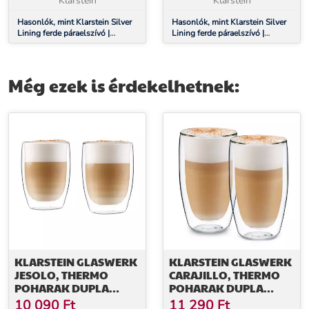
Klarstein
Klarstein
597 M³/H | 60 CM
597 M³/H | 90 CM
Hasonlók, mint Klarstein Silver
Hasonlók, mint Klarstein Silver
Lining ferde páraelszívó |
Lining ferde páraelszívó |
Elszívó és keringtető üzemmód |
Elszívó és keringtető üzemmód |
Kiváló minőségű kivitel | 597
Kiváló minőségű kivitel | 597
m³/h | 60 cm
m³/h | 90 cm
Még ezek is érdekelhetnek:
KLARSTEIN GLASWERK
KLARSTEIN GLASWERK
JESOLO, THERMO
CARAJILLO, THERMO
POHARAK DUPLA
POHARAK DUPLA
ÜVEGGEL, 350 ML,
ÜVEGGEL, 450 ML,
10 090
Ft
11 290
Ft