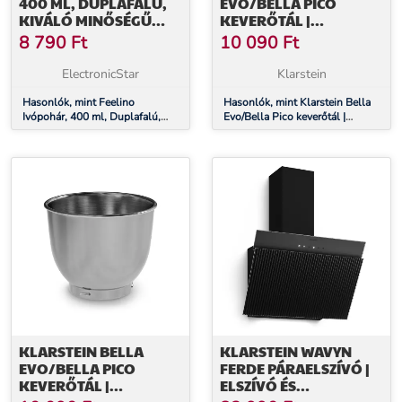
400 ML, DUPLAFALÚ,
EVO/BELLA PICO
KIVÁLÓ MINŐSÉGŰ
KEVERŐTÁL |
BOROSZILIKÁT ÜVEG,
ROZSDAMENTES ACÉL |
8 790
Ft
10 090
Ft
EGYEDI
5 LITER | 0,6 KG TÉSZTA |
MOSOGATÓGÉPBEN
ElectronicStar
Klarstein
MOSHATÓ |
Hasonlók, mint Feelino
MOSOGATÓGÉPBEN
Hasonlók, mint Klarstein Bella
Ivópohár, 400 ml, Duplafalú,
Evo/Bella Pico keverőtál |
MOSHATÓ
Kiváló minőségű boroszilikát
rozsdamentes acél | 5 liter | 0,6
üveg, Egyedi
kg tészta | mosogatógépben
mosható | mosogatógépben
mosható
KLARSTEIN BELLA
KLARSTEIN WAVYN
EVO/BELLA PICO
FERDE PÁRAELSZÍVÓ |
KEVERŐTÁL |
ELSZÍVÓ ÉS