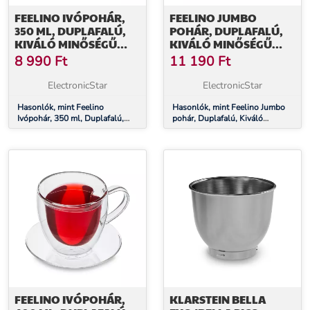
FEELINO IVÓPOHÁR,
FEELINO JUMBO
350 ML, DUPLAFALÚ,
POHÁR, DUPLAFALÚ,
KIVÁLÓ MINŐSÉGŰ
KIVÁLÓ MINŐSÉGŰ
BOROSZILIKÁT ÜVEG,
BOROSZILIKÁT ÜVEG, 2
8 990
Ft
11 190
Ft
EGYEDI
X 410 ML, EGYEDI
ElectronicStar
ElectronicStar
Hasonlók, mint Feelino
Hasonlók, mint Feelino Jumbo
Ivópohár, 350 ml, Duplafalú,
pohár, Duplafalú, Kiváló
Kiváló minőségű boroszilikát
minőségű boroszilikát üveg, 2 x
üveg, Egyedi
410 ml, Egyedi
FEELINO IVÓPOHÁR,
KLARSTEIN BELLA