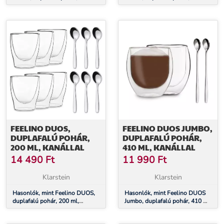
és 410 ml
FEELINO DUOS,
FEELINO DUOS JUMBO,
DUPLAFALÚ POHÁR,
DUPLAFALÚ POHÁR,
200 ML, KANÁLLAL
410 ML, KANÁLLAL
14 490
Ft
11 990
Ft
Klarstein
Klarstein
Hasonlók, mint Feelino DUOS,
Hasonlók, mint Feelino DUOS
duplafalú pohár, 200 ml,
Jumbo, duplafalú pohár, 410 ml,
kanállal
kanállal