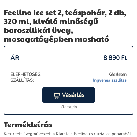
Feelino Ice set 2, teáspohár, 2 db,
320 ml, kiváló minőségű
boroszilikát üveg,
mosogatógépben mosható
ÁR
8 890
Ft
ELÉRHETŐSÉG:
Készleten
SZÁLLÍTÁS:
Ingyenes szállítás
Vásárlás
Klarstein
Termékleírás
Kerekített üvegművészet: a Klarstein Feelino exkluzív Ice poharából