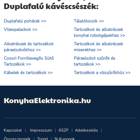
Duplafalú kávéscsészék:
Duplafalú pohárak >>
Tálalókocsik >>
Vízespalackok >>
Tartozékok és alkatrészek
konyhai robotgépekhez >>
Alkatrészek és tartozékok
Tartozékok és alkatrészek
páraelszívókhoz >>
mixerekhez >>
Cosori Forrólevegős Sütő
Páraelszívó szűrők és
Tartozékok >>
tartozékok >>
Kábelek és tartozékok >>
Tartozékok a vízszűrőkhöz >>
KonyhaElektronika.hu
Kapcsolat
Impresszum
ÁSZF
Adatkezelés
Összes termék
Trend
% Kuponok