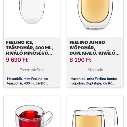
FEELINO ICE,
FEELINO JUMBO
TEÁSPOHÁR, 400 ML,
IVÓPOHÁR,
KIVÁLÓ MINŐSÉGŰ
DUPLAFALÚ, KIVÁLÓ
BOROSZILIKÁT ÜVEG,
MINŐSÉGŰ
9 690
Ft
8 190
Ft
MOSOGATÓGÉPBEN
BOROSZILIKÁT ÜVEG,
MOSHATÓ
410 ML, EGYEDI
ElectronicStar
Klarstein
Hasonlók, mint Feelino Ice,
Hasonlók, mint Feelino Jumbo
teáspohár, 400 ml, kiváló
ivópohár, Duplafalú, Kiváló
minőségű boroszilikát üveg,
minőségű boroszilikát üveg,
mosogatógépben mosható
410 ml, Egyedi