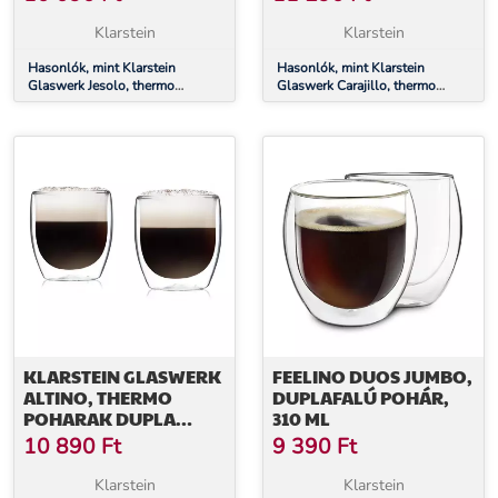
KÉZMŰVES,
KÉZMŰVES,
BOROSZILIKÁT ÜVEG
BOROSZILIKÁT ÜVEG
Klarstein
Klarstein
Hasonlók, mint Klarstein
Hasonlók, mint Klarstein
Glaswerk Jesolo, thermo
Glaswerk Carajillo, thermo
poharak dupla üveggel, 350 ml,
poharak dupla üveggel, 450 ml,
kézműves, boroszilikát üveg
kézműves, boroszilikát üveg
KLARSTEIN GLASWERK
FEELINO DUOS JUMBO,
ALTINO, THERMO
DUPLAFALÚ POHÁR,
POHARAK DUPLA
310 ML
ÜVEGGEL, 250 ML,
10 890
Ft
9 390
Ft
KÉZMŰVES,
BOROSZILIKÁT ÜVEG
Klarstein
Klarstein