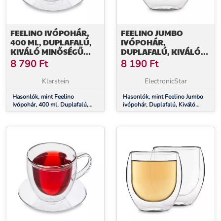
FEELINO IVÓPOHÁR,
FEELINO JUMBO
400 ML, DUPLAFALÚ,
IVÓPOHÁR,
KIVÁLÓ MINŐSÉGŰ
DUPLAFALÚ, KIVÁLÓ
BOROSZILIKÁT ÜVEG,
MINŐSÉGŰ
8 790
Ft
8 190
Ft
EGYEDI
BOROSZILIKÁT ÜVEG,
410 ML, EGYEDI
Klarstein
ElectronicStar
Hasonlók, mint Feelino
Hasonlók, mint Feelino Jumbo
Ivópohár, 400 ml, Duplafalú,
ivópohár, Duplafalú, Kiváló
Kiváló minőségű boroszilikát
minőségű boroszilikát üveg,
üveg, Egyedi
410 ml, Egyedi