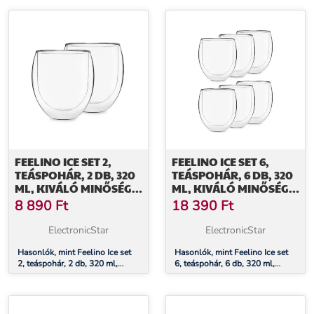
üveg, mosogatógépben
üveg, mosogatógépben
mosható
mosható
FEELINO ICE SET 2,
FEELINO ICE SET 6,
TEÁSPOHÁR, 2 DB, 320
TEÁSPOHÁR, 6 DB, 320
ML, KIVÁLÓ MINŐSÉGŰ
ML, KIVÁLÓ MINŐSÉGŰ
BOROSZILIKÁT ÜVEG,
BOROSZILIKÁT ÜVEG,
8 890
Ft
18 390
Ft
MOSOGATÓGÉPBEN
MOSOGATÓGÉPBEN
MOSHATÓ
MOSHATÓ
ElectronicStar
ElectronicStar
Hasonlók, mint Feelino Ice set
Hasonlók, mint Feelino Ice set
2, teáspohár, 2 db, 320 ml,
6, teáspohár, 6 db, 320 ml,
kiváló minőségű boroszilikát
kiváló minőségű boroszilikát
üveg, mosogatógépben
üveg, mosogatógépben
mosható
mosható