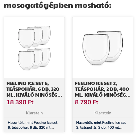
mosogatógépben mosható:
FEELINO ICE SET 6,
FEELINO ICE SET 2,
TEÁSPOHÁR, 6 DB, 320
TEÁSPOHÁR, 2 DB, 400
ML, KIVÁLÓ MINŐSÉGŰ
ML, KIVÁLÓ MINŐSÉGŰ
BOROSZILIKÁT ÜVEG,
BOROSZILIKÁT ÜVEG,
18 390
Ft
8 790
Ft
MOSOGATÓGÉPBEN
MOSOGATÓGÉPBEN
MOSHATÓ
MOSHATÓ
Klarstein
Klarstein
Hasonlók, mint Feelino Ice set
Hasonlók, mint Feelino Ice set
6, teáspohár, 6 db, 320 ml,
2, teáspohár, 2 db, 400 ml,
kiváló minőségű boroszilikát
kiváló minőségű boroszilikát