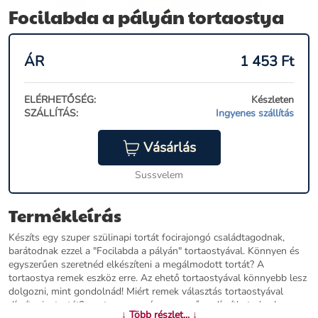
Focilabda a pályán tortaostya
ÁR
1 453
Ft
ELÉRHETŐSÉG:
Készleten
SZÁLLÍTÁS:
Ingyenes szállítás
Vásárlás
Sussvelem
Termékleírás
Készíts egy szuper szülinapi tortát focirajongó családtagodnak,
barátodnak ezzel a "Focilabda a pályán" tortaostyával. Könnyen és
egyszerűen szeretnéd elkészíteni a megálmodott tortát? A
tortaostya remek eszköz erre. Az ehető tortaostyával könnyebb lesz
dolgozni, mint gondolnád! Miért remek választás tortaostyával
díszíteni a tortát? mert gyorsan és egyszerűen díszítheted vele a
↓ Több részlet... ↓