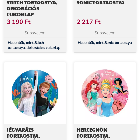
STITCH TORTAOSTYA,
SONIC TORTAOSTYA
DEKORÁCIÓS
CUKORLAP
3 190
Ft
2 217
Ft
Sussvelem
Sussvelem
Hasonlók, mint Stitch
Hasonlók, mint Sonic tortaostya
tortaostya, dekorációs cukorlap
JÉGVARÁZS
HERCEGNŐK
TORTAOSTYA,
TORTAOSTYA,