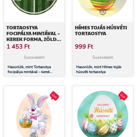
TORTAOSTYA
HÍMES TOJÁS HÚSVÉTI
FOCIPÁLYA MINTÁVAL –
TORTAOSTYA
KEREK FORMA, ZÖLD
FŰMINTÁVAL
1 453
Ft
999
Ft
Sussvelem
Sussvelem
Hasonlók, mint Tortaostya
Hasonlók, mint Hímes tojás
focipálya mintával – kerek
húsvéti tortaostya
forma, zöld fűmintával