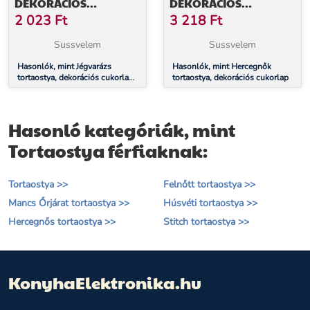
DEKORÁCIÓS
DEKORÁCIÓS
CUKORLAP 15,5 CM
CUKORLAP
2 023
Ft
3 218
Ft
Sussvelem
Sussvelem
Hasonlók, mint Jégvarázs
Hasonlók, mint Hercegnők
tortaostya, dekorációs cukorlap
tortaostya, dekorációs cukorlap
15,5 cm
Hasonló kategóriák, mint
Tortaostya férfiaknak:
Tortaostya >>
Felnőtt tortaostya >>
Mancs Őrjárat tortaostya >>
Húsvéti tortaostya >>
Hercegnős tortaostya >>
Stitch tortaostya >>
KonyhaElektronika.hu