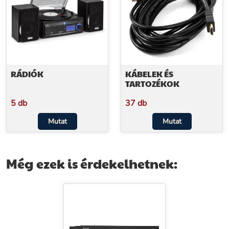
RÁDIÓK
KÁBELEK ÉS
TARTOZÉKOK
5 db
37 db
Mutat
Mutat
Még ezek is érdekelhetnek: