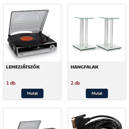
LEMEZJÁTSZÓK
HANGFALAK
1 db
2 db
Mutat
Mutat