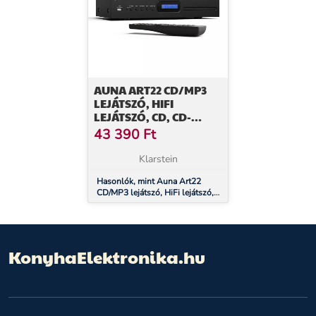
AUNA ART22 CD/MP3
LEJÁTSZÓ, HIFI
LEJÁTSZÓ, CD, CD-
R/RW, CD-MP3,
43 390
Ft
KIJELZŐ, TÁVIRÁNYÍTÓ
Klarstein
Hasonlók, mint Auna Art22
CD/MP3 lejátszó, HiFi lejátszó,
CD, CD-R/RW, CD-MP3,
Kijelző, Távirányító
KonyhaElektronika.hu