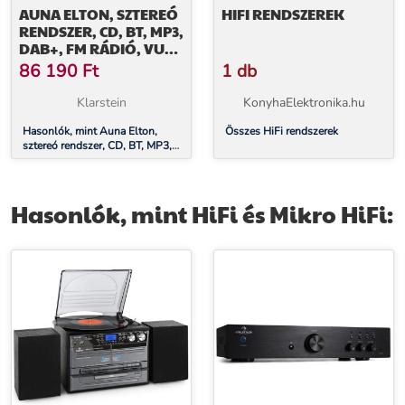
AUNA ELTON, SZTEREÓ
HIFI RENDSZEREK
RENDSZER, CD, BT, MP3,
DAB+, FM RÁDIÓ, VU
MÉRŐ,
86 190
Ft
1 db
HÁTTÉRVILÁGÍTÁS
Klarstein
KonyhaElektronika.hu
Hasonlók, mint Auna Elton,
Összes HiFi rendszerek
sztereó rendszer, CD, BT, MP3,
DAB+, FM rádió, VU mérő,
háttérvilágítás
Hasonlók, mint HiFi és Mikro HiFi: