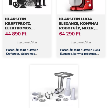
KLARSTEIN
KLARSTEIN LUCIA
KRAFTPROTZ,
ELEGANCE, KONYHAI
ELEKTROMOS
ROBOTGÉP, MIXER,
HÚSDARÁLÓ, 700 W,
HÚSDARÁLÓ, 1800 W,
44 890
Ft
64 290
Ft
RÉZ MOTOR,
BPA MENTES
ROZSDAMENTES ACÉL,
ElectronicStar
ElectronicStar
FEKETE
Hasonlók, mint Klarstein
Hasonlók, mint Klarstein Lucia
Kraftprotz, elektromos
Elegance, konyhai robotgép,
húsdaráló, 700 W, réz motor,
mixer, húsdaráló, 1800 W, BPA
rozsdamentes acél, fekete
mentes