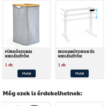
FÜRDŐSZOBAI
IRODABÚTOROK ÉS
KIEGÉSZÍTŐK
KIEGÉSZÍTŐK
1 db
1 db
Mutat
Mutat
Még ezek is érdekelhetnek: