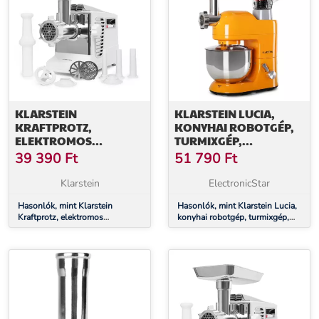
KLARSTEIN
KLARSTEIN LUCIA,
KRAFTPROTZ,
KONYHAI ROBOTGÉP,
ELEKTROMOS
TURMIXGÉP,
HÚSDARÁLÓ, 700 W,
HÚSDARÁLÓ, 1800 W
39 390
Ft
51 790
Ft
RÉZ MOTOR,
FEHÉR/EZÜST
Klarstein
ElectronicStar
Hasonlók, mint Klarstein
Hasonlók, mint Klarstein Lucia,
Kraftprotz, elektromos
konyhai robotgép, turmixgép,
húsdaráló, 700 W, réz motor,
húsdaráló, 1800 W
fehér/ezüst