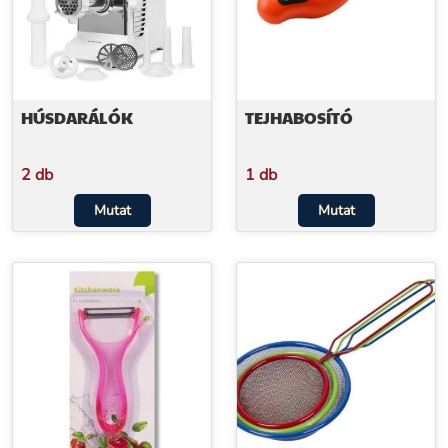
HÚSDARÁLÓK
TEJHABOSÍTÓ
2 db
1 db
Mutat
Mutat