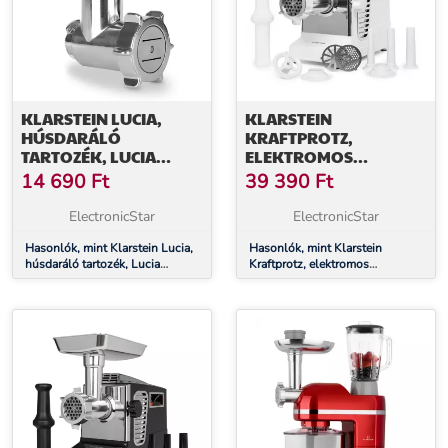
KLARSTEIN LUCIA,
KLARSTEIN
HÚSDARÁLÓ
KRAFTPROTZ,
TARTOZÉK, LUCIA
ELEKTROMOS
ROBOTGÉPHEZ, ACÉL
HÚSDARÁLÓ, 700 W,
14 690
Ft
39 390
Ft
RÉZ MOTOR,
FEHÉR/EZÜST
ElectronicStar
ElectronicStar
Hasonlók, mint Klarstein Lucia,
Hasonlók, mint Klarstein
húsdaráló tartozék, Lucia
Kraftprotz, elektromos
robotgéphez, acél
húsdaráló, 700 W, réz motor,
fehér/ezüst