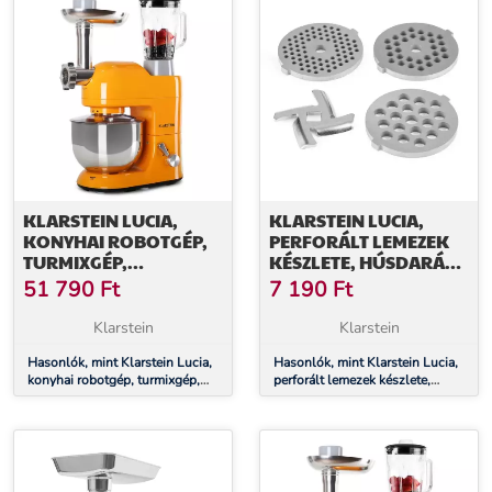
KLARSTEIN LUCIA,
KLARSTEIN LUCIA,
KONYHAI ROBOTGÉP,
PERFORÁLT LEMEZEK
TURMIXGÉP,
KÉSZLETE, HÚSDARÁLÓ
HÚSDARÁLÓ, 1800 W
TARTOZÉK, 3-4,5-7 MM,
51 790
Ft
7 190
Ft
INOX
Klarstein
Klarstein
Hasonlók, mint Klarstein Lucia,
Hasonlók, mint Klarstein Lucia,
konyhai robotgép, turmixgép,
perforált lemezek készlete,
húsdaráló, 1800 W
húsdaráló tartozék, 3-4,5-7 mm,
INOX