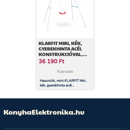
KLARFIT MIRI, KÉK,
GYEREKHINTA ACÉL
KONSTRUKCIÓVAL,
KERTI HASZNÁLATRA
36 190
Ft
Klarstein
Hasonlók, mint KLARFIT Miri,
kék, gyerekhinta acél
konstrukcióval, kerti használatra
KonyhaElektronika.hu