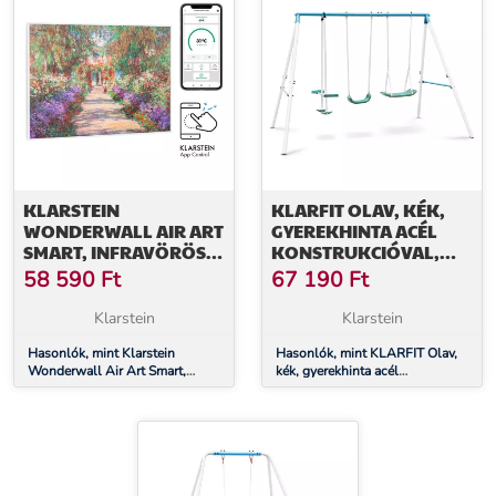
KLARSTEIN
KLARFIT OLAV, KÉK,
WONDERWALL AIR ART
GYEREKHINTA ACÉL
SMART, INFRAVÖRÖS
KONSTRUKCIÓVAL,
HŐSUGÁRZÓ, 80 X 60
KERTI HASZNÁLATRA
58 590
Ft
67 190
Ft
CM, 500 W, KERTI ÚT
Klarstein
Klarstein
Hasonlók, mint Klarstein
Hasonlók, mint KLARFIT Olav,
Wonderwall Air Art Smart,
kék, gyerekhinta acél
infravörös hősugárzó, 80 x 60
konstrukcióval, kerti használatra
cm, 500 W, kerti út