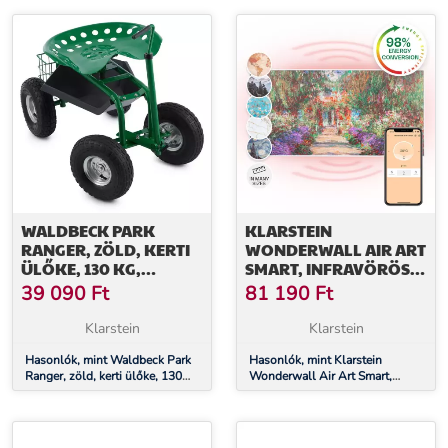
WALDBECK PARK
KLARSTEIN
RANGER, ZÖLD, KERTI
WONDERWALL AIR ART
ÜLŐKE, 130 KG,
SMART, INFRAVÖRÖS
MOZGÓ, TÁROLÓHELY,
HŐSUGÁRZÓ, 120 X 60
39 090
Ft
81 190
Ft
ACÉL
CM, 700 W,
ALKALMAZÁS, KERTI
Klarstein
Klarstein
ÖSVÉNY
Hasonlók, mint Waldbeck Park
Hasonlók, mint Klarstein
Ranger, zöld, kerti ülőke, 130
Wonderwall Air Art Smart,
kg, mozgó, tárolóhely, acél
infravörös hősugárzó, 120 x 60
cm, 700 W, alkalmazás, kerti
ösvény