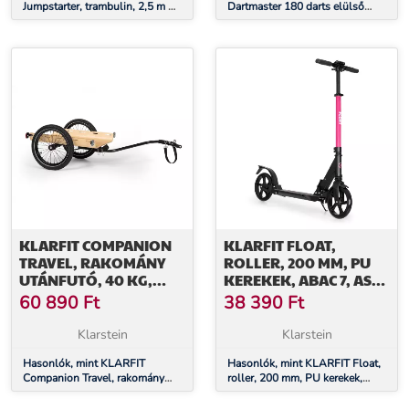
Jumpstarter, trambulin, 2,5 m Ø,
Dartmaster 180 darts elülső
háló 120 kg max., 195 cm Ø
ajtóval 12 darts és 24 darts hegy
ugrófelület
tápegység fali konzol
KLARFIT COMPANION
KLARFIT FLOAT,
TRAVEL, RAKOMÁNY
ROLLER, 200 MM, PU
UTÁNFUTÓ, 40 KG,
KEREKEK, ABAC 7, AS-
KERÉKPÁR UTÁNFUTÓ,
SOFT GRIPS
60 890
Ft
38 390
Ft
FEKETE/FA
FOGANTYÚK,
BÍBORVÖRÖS
Klarstein
Klarstein
Hasonlók, mint KLARFIT
Hasonlók, mint KLARFIT Float,
Companion Travel, rakomány
roller, 200 mm, PU kerekek,
utánfutó, 40 kg, kerékpár
ABAC 7, AS-soft grips
utánfutó, fekete/fa
fogantyúk, bíborvörös