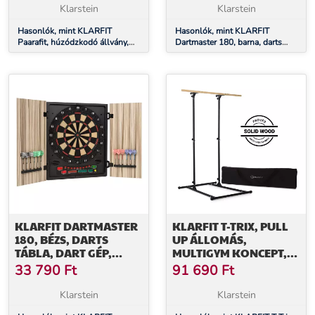
Klarstein
Klarstein
Hasonlók, mint KLARFIT
Hasonlók, mint KLARFIT
Paarafit, húzódzkodó állvány,
Dartmaster 180, barna, darts
TRX kötéllel, fekete
tábla, darts gép, soft tip, ajtó,
ajtó
KLARFIT DARTMASTER
KLARFIT T-TRIX, PULL
180, BÉZS, DARTS
UP ÁLLOMÁS,
TÁBLA, DART GÉP,
MULTIGYM KONCEPT,
PUHA HEGYŰ, AJTÓ
MAX. 110 KG,
33 790
Ft
91 690
Ft
SZÁLLÍTÓTÁSKA,
FEKETE
Klarstein
Klarstein