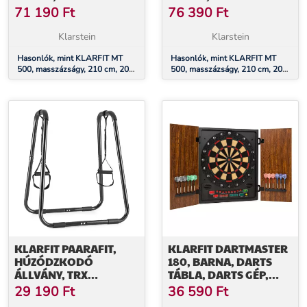
ÖSSZECSUKHATÓ,
ÖSSZECSUKHATÓ,
71 190
Ft
76 390
Ft
FINOM FELÜLET,
FINOM FELÜLET,
TÁSKA, PIROS
TÁSKA, BÉZS
Klarstein
Klarstein
Hasonlók, mint KLARFIT MT
Hasonlók, mint KLARFIT MT
500, masszázságy, 210 cm, 200
500, masszázságy, 210 cm, 200
kg, összecsukható, finom
kg, összecsukható, finom
felület, táska, piros
felület, táska, bézs
KLARFIT PAARAFIT,
KLARFIT DARTMASTER
HÚZÓDZKODÓ
180, BARNA, DARTS
ÁLLVÁNY, TRX
TÁBLA, DARTS GÉP,
KÖTÉLLEL, FEKETE
SOFT TIP, AJTÓ, AJTÓ
29 190
Ft
36 590
Ft