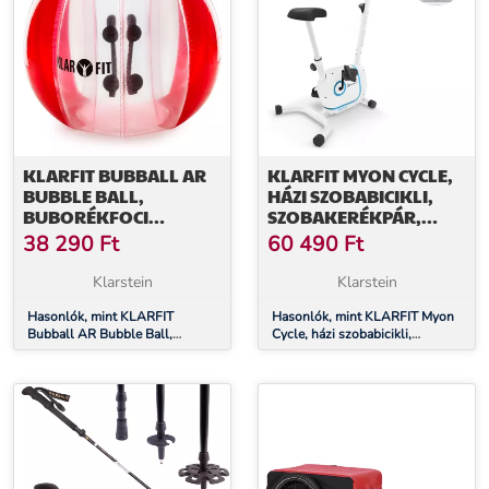
KLARFIT BUBBALL AR
KLARFIT MYON CYCLE,
BUBBLE BALL,
HÁZI SZOBABICIKLI,
BUBORÉKFOCI
SZOBAKERÉKPÁR,
FELNŐTTEKNEK,
LENDKERÉK 12 KG,
38 290
Ft
60 490
Ft
120X150CM, EN71P PVC,
SMARTCARDIO STUDIO
PIROS
Klarstein
Klarstein
Hasonlók, mint KLARFIT
Hasonlók, mint KLARFIT Myon
Bubball AR Bubble Ball,
Cycle, házi szobabicikli,
buborékfoci felnőtteknek,
szobakerékpár, lendkerék 12 kg,
120x150cm, EN71P PVC, piros
SmartCardio Studio