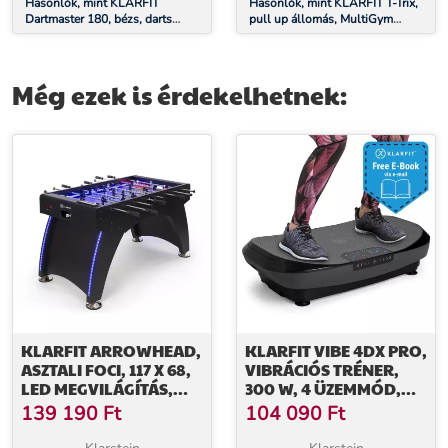
Hasonlók, mint KLARFIT
Hasonlók, mint KLARFIT T-Trix,
Dartmaster 180, bézs, darts
pull up állomás, MultiGym
tábla, dart gép, puha hegyű, ajtó
koncept, max. 110 kg,
szállítótáska, fekete
Még ezek is érdekelhetnek:
KLARFIT ARROWHEAD,
KLARFIT VIBE 4DX PRO,
ASZTALI FOCI, 117 X 68,
VIBRÁCIÓS TRÉNER,
LED MEGVILÁGÍTÁS,
300 W, 4 ÜZEMMÓD,
AUTOMATIKUS
4DX TRIPLEMOTOR,
139 190
Ft
104 090
Ft
GÓLSZÁMLÁLÓ, FEKETE
SZÜRKE, FEKETE