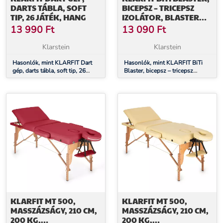
DARTS TÁBLA, SOFT
BICEPSZ – TRICEPSZ
TIP, 26 JÁTÉK, HANG
IZOLÁTOR, BLASTER
BOMBER, FÉM
13 990
Ft
13 090
Ft
Klarstein
Klarstein
Hasonlók, mint KLARFIT Dart
Hasonlók, mint KLARFIT BiTi
gép, darts tábla, soft tip, 26
Blaster, bicepsz – tricepsz
játék, hang
izolátor, blaster bomber, fém
KLARFIT MT 500,
KLARFIT MT 500,
MASSZÁZSÁGY, 210 CM,
MASSZÁZSÁGY, 210 CM,
200 KG,
200 KG,