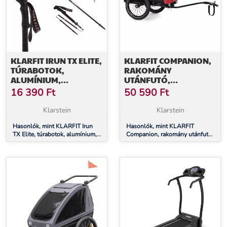
KLARFIT IRUN TX ELITE,
KLARFIT COMPANION,
TÚRABOTOK,
RAKOMÁNY
ALUMÍNIUM,
UTÁNFUTÓ,
ÖSSZECSUKHATÓ, 100 -
40KG/50LITER,
16 390
Ft
50 590
Ft
130 CM
KERÉKPÁR UTÁNFUTÓ,
KÉZIKOCSI, FEKETE
Klarstein
Klarstein
Hasonlók, mint KLARFIT Irun
Hasonlók, mint KLARFIT
TX Elite, túrabotok, alumínium,
Companion, rakomány utánfutó,
összecsukható, 100 - 130 cm
40kg/50liter, kerékpár utánfutó,
kézikocsi, fekete