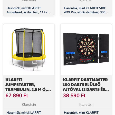
Klarstein
Klarstein
Hasonlók, mint KLARFIT
Hasonlók, mint KLARFIT VIBE
Arrowhead, asztali foci, 117 x
4DX Pro, vibrációs tréner, 300
68, LED megvilágítás,
W, 4 üzemmód, 4DX
automatikus gólszámláló, fekete
TripleMotor, szürke, fekete
KLARFIT
KLARFIT DARTMASTER
JUMPSTARTER,
180 DARTS ELÜLSŐ
TRAMBULIN, 2,5 M Ø,
AJTÓVAL 12 DARTS ÉS
HÁLÓ 120 KG MAX., 195
24 DARTS HEGY
67 890
Ft
38 590
Ft
CM Ø UGRÓFELÜLET
TÁPEGYSÉG FALI
KONZOL
Klarstein
Klarstein
Hasonlók, mint KLARFIT
Hasonlók, mint KLARFIT