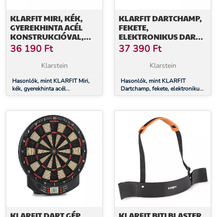
KLARFIT MIRI, KÉK,
KLARFIT DARTCHAMP,
GYEREKHINTA ACÉL
FEKETE,
KONSTRUKCIÓVAL,
ELEKTRONIKUS DARTS
KERTI HASZNÁLATRA
TÁBLA DARTSOKKAL
36 190
Ft
37 390
Ft
ÉS AJTÓVAL
Klarstein
Klarstein
Hasonlók, mint KLARFIT Miri,
Hasonlók, mint KLARFIT
kék, gyerekhinta acél
Dartchamp, fekete, elektronikus
konstrukcióval, kerti használatra
darts tábla dartsokkal és ajtóval
KLARFIT DART GÉP,
KLARFIT BITI BLASTER,