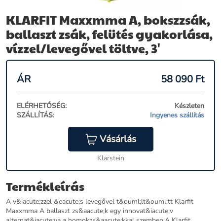
KLARFIT Maxxmma A, bokszzsák,
ballaszt zsák, felütés gyakorlása,
vízzel/levegővel töltve, 3'
ÁR
58 090
Ft
ELÉRHETŐSÉG:
Készleten
SZÁLLÍTÁS:
Ingyenes szállítás
Vásárlás
Klarstein
Termékleírás
A v&iacute;zzel &eacute;s levegővel t&ouml;lt&ouml;tt Klarfit
Maxxmma A ballaszt zs&aacute;k egy innovat&iacute;v
alternat&iacute;va a homokzs&aacute;kkal szemben.A Klarfit