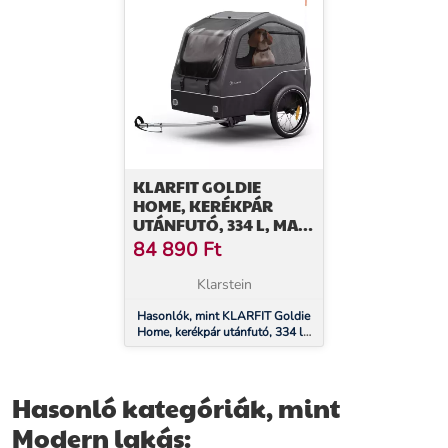
KLARFIT GOLDIE
HOME, KERÉKPÁR
UTÁNFUTÓ, 334 L, MAX.
40 KG,
84 890
Ft
ÖSSZECSUKHATÓ,
IDŐJÁRÁSÁLLÓ
Klarstein
Hasonlók, mint KLARFIT Goldie
Home, kerékpár utánfutó, 334 l,
max. 40 kg, összecsukható,
időjárásálló
Hasonló kategóriák, mint
Modern lakás: