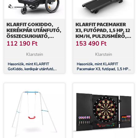
KLARFIT GOKIDDO,
KLARFIT PACEMAKER
KERÉKPÁR UTÁNFUTÓ,
X3, FUTÓPAD, 1,5 HP, 12
ÖSSZECSUKHATÓ,
KM/H, PULZUSMÉRŐ, 3
INTEGRÁLT FÉK,
DŐLÉSSZÖG
112 190
Ft
153 490
Ft
NÖVEKVŐ, 2 GYERMEK
SZÁMÁRA
Klarstein
Klarstein
Hasonlók, mint KLARFIT
Hasonlók, mint KLARFIT
GoKiddo, kerékpár utánfutó,
Pacemaker X3, futópad, 1,5 HP,
összecsukható, integrált fék,
12 km/h, pulzusmérő, 3
növekvő, 2 gyermek számára
dőlésszög