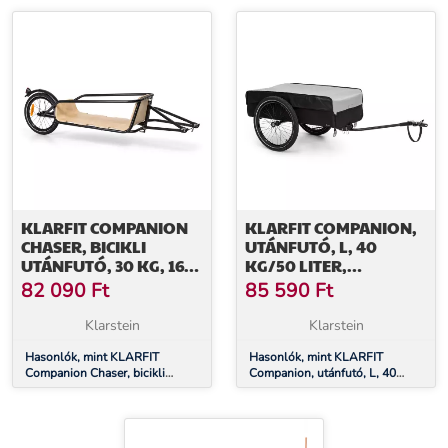
KLARFIT COMPANION
KLARFIT COMPANION,
CHASER, BICIKLI
UTÁNFUTÓ, L, 40
UTÁNFUTÓ, 30 KG, 16",
KG/50 LITER,
MULTIPLEX, NYÍRFA
KERÉKPÁR UTÁNFUTÓ,
82 090
Ft
85 590
Ft
KOCSI, 16
Klarstein
Klarstein
Hasonlók, mint KLARFIT
Hasonlók, mint KLARFIT
Companion Chaser, bicikli
Companion, utánfutó, L, 40
utánfutó, 30 kg, 16", multiplex,
kg/50 liter, kerékpár utánfutó,
nyírfa
kocsi, 16