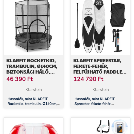
KLARFIT ROCKETKID,
KLARFIT SPREESTAR,
TRAMBULIN, Ø140CM,
FEKETE-FEHÉR,
BIZTONSÁGI HÁLÓ,
FELFÚJHATÓ PADDLE
BUNGEE
BOARD, SUP DESZKA,
46 390
Ft
124 790
Ft
FELFÜGGESZTÉS, 3 ÉVES
300X10X71CM
KORTÓL
Klarstein
Klarstein
Hasonlók, mint KLARFIT
Hasonlók, mint KLARFIT
Rocketkid, trambulin, Ø140cm,
Spreestar, fekete-fehér,
biztonsági háló, bungee
felfújható paddle board, SUP
felfüggesztés, 3 éves kortól
deszka, 300x10x71cm