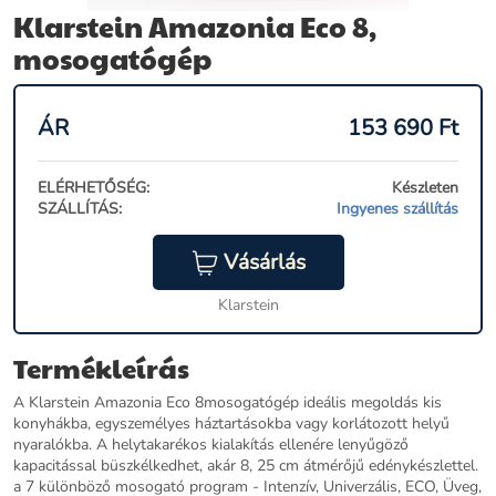
Klarstein Amazonia Eco 8,
mosogatógép
ÁR
153 690
Ft
ELÉRHETŐSÉG:
Készleten
SZÁLLÍTÁS:
Ingyenes szállítás
Vásárlás
Klarstein
Termékleírás
A Klarstein Amazonia Eco 8mosogatógép ideális megoldás kis
konyhákba, egyszemélyes háztartásokba vagy korlátozott helyű
nyaralókba. A helytakarékos kialakítás ellenére lenyűgöző
kapacitással büszkélkedhet, akár 8, 25 cm átmérőjű edénykészlettel.
a 7 különböző mosogató program - Intenzív, Univerzális, ECO, Üveg,