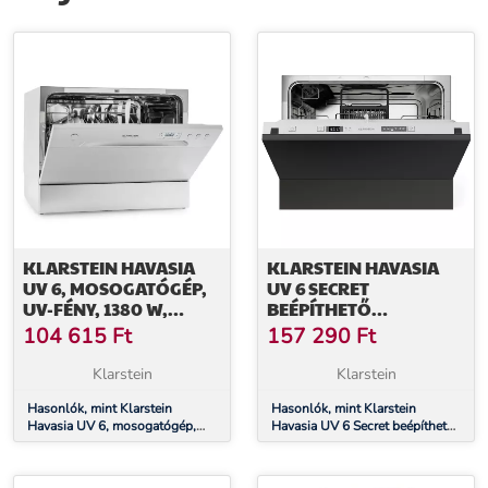
KLARSTEIN HAVASIA
KLARSTEIN HAVASIA
UV 6, MOSOGATÓGÉP,
UV 6 SECRET
UV-FÉNY, 1380 W,
BEÉPÍTHETŐ
SZABADON ÁLLÓ
MOSOGATÓGÉP,
104 615
Ft
157 290
Ft
KOMPAKT, 6 KÉSZLET,
UV-LÁMPA, 6
Klarstein
Klarstein
PROGRAM
Hasonlók, mint Klarstein
Hasonlók, mint Klarstein
Havasia UV 6, mosogatógép,
Havasia UV 6 Secret beépíthető
UV-fény, 1380 W, szabadon álló
mosogatógép, kompakt, 6
készlet, UV-Lámpa, 6 Program