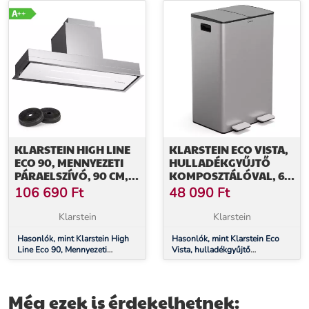
KLARSTEIN HIGH LINE
KLARSTEIN ECO VISTA,
ECO 90, MENNYEZETI
HULLADÉKGYŰJTŐ
PÁRAELSZÍVÓ, 90 CM,
KOMPOSZTÁLÓVAL, 60
436 M³/Ó, FOKOZATOK,
L + 3 L/TÁROLÓ, +
106 690
Ft
48 090
Ft
TÁVIRÁNYÍTÓ,
KOMPOSZTÁLÓ, SOFT-
KÖRNYEZETI VILÁGÍTÁS
CLOSE
Klarstein
Klarstein
Hasonlók, mint Klarstein High
Hasonlók, mint Klarstein Eco
Line Eco 90, Mennyezeti
Vista, hulladékgyűjtő
páraelszívó, 90 cm, 436 m³/ó,
komposztálóval, 60 l + 3
fokozatok, távirányító,
l/tároló, + komposztáló, Soft-
környezeti világítás
Close
Még ezek is érdekelhetnek: