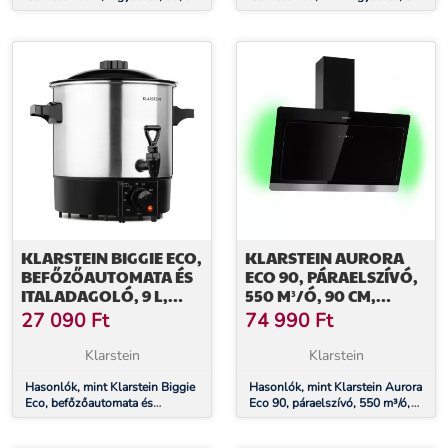
4 csillag, kompakt, fehér
l, E+ energiahatékonysági
osztály, 4 csillag, kompakt
KLARSTEIN BIGGIE ECO,
KLARSTEIN AURORA
BEFŐZŐAUTOMATA ÉS
ECO 90, PÁRAELSZÍVÓ,
ITALADAGOLÓ, 9 L,
550 M³/Ó, 90 CM,
1000 W, 30–100 ° C,
KÉMÉNYES
27 090
Ft
74 990
Ft
CSAP
PÁRAELSZÍVÓ,
HÁTTÉRVILÁGÍTÁS, A+
Klarstein
Klarstein
Hasonlók, mint Klarstein Biggie
Hasonlók, mint Klarstein Aurora
Eco, befőzőautomata és
Eco 90, páraelszívó, 550 m³/ó,
italadagoló, 9 l, 1000 W, 30–
90 cm, kéményes páraelszívó,
100 ° C, csap
háttérvilágítás, A+