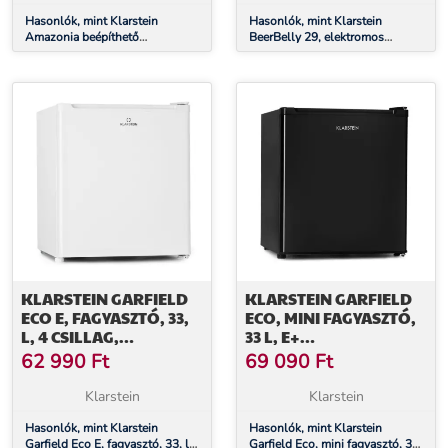
Hasonlók, mint Klarstein
Hasonlók, mint Klarstein
Amazonia beépíthető
BeerBelly 29, elektromos
mosogatógép | 8 program |
hűtődoboz, hűtés és
Aqua-Stop technológia | 1620
hőmegtartó funkció, USB port,
W | 55 cm
ECO üzemmód
KLARSTEIN GARFIELD
KLARSTEIN GARFIELD
ECO E, FAGYASZTÓ, 33,
ECO, MINI FAGYASZTÓ,
L, 4 CSILLAG,
33 L, E+
KOMPAKT, FEHÉR
ENERGIAHATÉKONYSÁGI
62 990
Ft
69 090
Ft
OSZTÁLY, 4 CSILLAG,
KOMPAKT
Klarstein
Klarstein
Hasonlók, mint Klarstein
Hasonlók, mint Klarstein
Garfield Eco E, fagyasztó, 33, l,
Garfield Eco, mini fagyasztó, 33