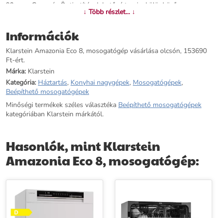
90 perc, Gyors és Öntisztító - lehetővé teszi a különböző
↓ Több részlet... ↓
mosogatási igényekhez való egyéni alkalmazkodást. A Klarstein
Amazonia Eco 8 mosogatógép kiemelt vezérlőpanelje egyértelmű
Információk
szimbólumokkal jeleníti meg a funkciókat, beleértve a rendkívül
alacsony energiafogyasztást biztosító ECO üzemmódot is. A D
Klarstein Amazonia Eco 8, mosogatógép vásárlása olcsón, 153690
energiahatékonysági osztálynak köszönhetően a mosogatógép
Ft-ért.
rendkívül energiatakarékos. A mindössze 49 dB-es zajszint
kellemesen csendes működést garantál. Az olyan biztonsági
Márka:
Klarstein
funkciók, mint az Aqua Stop és a gyermekzár további védelmet
Kategória:
Háztartás
,
Konyhai nagygépek
,
Mosogatógépek
,
nyújtanak az esetleges balesetek ellen.
Beépíthető mosogatógépek
Minőségi termékek széles választéka
Beépíthető mosogatógépek
További információk>>
kategóriában Klarstein márkától.
Hasonlók, mint Klarstein
Amazonia Eco 8, mosogatógép: