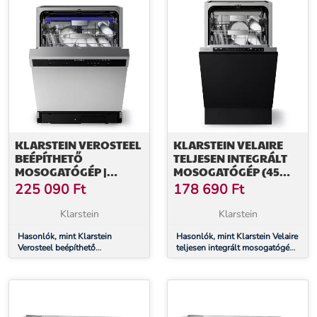
KLARSTEIN VEROSTEEL
KLARSTEIN VELAIRE
BEÉPÍTHETŐ
TELJESEN INTEGRÁLT
MOSOGATÓGÉP |
MOSOGATÓGÉP (45
MINIMALISTA,
CM) | PRAKTIKUS
225 090
Ft
178 690
Ft
HATÉKONY, ELEGÁNS |
MINIMALIZMUS ÉS
EEC A | 60 CM
NAGY TELJESÍTMÉNY
Klarstein
Klarstein
Hasonlók, mint Klarstein
Hasonlók, mint Klarstein Velaire
Verosteel beépíthető
teljesen integrált mosogatógép
mosogatógép | Minimalista,
(45 cm) | Praktikus
hatékony, elegáns | EEC A | 60
minimalizmus és nagy
cm
teljesítmény