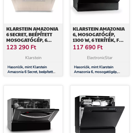
KLARSTEIN AMAZONIA
KLARSTEIN AMAZONIA
6 SECRET, BEÉPÍTETT
6, MOSOGATÓGÉP,
MOSOGATÓGÉP, 6
1300 W, 6 TERÍTÉK, F
PROGRAM, FEHÉR
ENERGIAHATÉKONYSÁGI
123 290
Ft
117 690
Ft
OSZTÁLY, 49 DB,
NYOMÓGOMBOS
Klarstein
ElectronicStar
VEZÉRLÉS
Hasonlók, mint Klarstein
Hasonlók, mint Klarstein
Amazonia 6 Secret, beépített
Amazonia 6, mosogatógép,
mosogatógép, 6 program, fehér
1300 W, 6 teríték, F
energiahatékonysági osztály, 49
dB, nyomógombos vezérlés