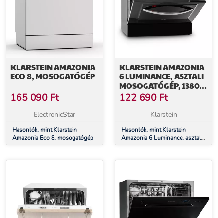
KLARSTEIN AMAZONIA
KLARSTEIN AMAZONIA
ECO 8, MOSOGATÓGÉP
6 LUMINANCE, ASZTALI
MOSOGATÓGÉP, 1380
W, 6 TERÍTÉK, F
165 090
Ft
122 690
Ft
ENERGIAHATÉKONYSÁGI
OSZTÁLY
ElectronicStar
Klarstein
Hasonlók, mint Klarstein
Hasonlók, mint Klarstein
Amazonia Eco 8, mosogatógép
Amazonia 6 Luminance, asztali
mosogatógép, 1380 W, 6
teríték, F energiahatékonysági
osztály