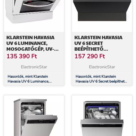
KLARSTEIN HAVASIA
KLARSTEIN HAVASIA
UV 6 LUMINANCE,
UV 6 SECRET
MOSOGATÓGÉP, UV-
BEÉPÍTHETŐ
FÉNY, 1380 W,
MOSOGATÓGÉP,
135 390
Ft
157 290
Ft
ÜVEGFRONT,
KOMPAKT, 6 KÉSZLET,
SZABADONÁLLÓ
UV-LÁMPA, 6
ElectronicStar
ElectronicStar
PROGRAM
Hasonlók, mint Klarstein
Hasonlók, mint Klarstein
Havasia UV 6 Luminance,
Havasia UV 6 Secret beépíthető
mosogatógép, UV-fény, 1380
mosogatógép, kompakt, 6
W, üvegfront, szabadonálló
készlet, UV-Lámpa, 6 Program