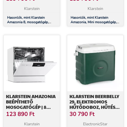
OSZTÁLY, 49 DB
HORDOZHATÓ
Klarstein
Klarstein
Hasonlók, mint Klarstein
Hasonlók, mint Klarstein
Amazonia 8, mosogatógép,
Amazonia, Mini mosogatógép,
1620 W, 8 teríték, F
Kompakt, 6 program,
energihatékonysági osztály, 49
Hordozható
dB
KLARSTEIN AMAZONIA
KLARSTEIN BEERBELLY
BEÉPÍTHETŐ
29, ELEKTROMOS
MOSOGATÓGÉP | 8
HŰTŐDOBOZ, HŰTÉS
PROGRAM | AQUA-
ÉS HŐMEGTARTÓ
123 890
Ft
30 790
Ft
STOP TECHNOLÓGIA |
FUNKCIÓ, USB PORT,
1620 W | 55 CM
ECO ÜZEMMÓD
Klarstein
ElectronicStar