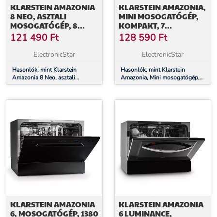
KLARSTEIN AMAZONIA
KLARSTEIN AMAZONIA,
8 NEO, ASZTALI
MINI MOSOGATÓGÉP,
MOSOGATÓGÉP, 8
KOMPAKT, 7
PROGRAM, LED
PROGRAM,
121 490
Ft
128 590
Ft
KIJELZŐ, FEKETE
HORDOZHATÓ
ElectronicStar
ElectronicStar
Hasonlók, mint Klarstein
Hasonlók, mint Klarstein
Amazonia 8 Neo, asztali
Amazonia, Mini mosogatógép,
mosogatógép, 8 program, LED
Kompakt, 7 program,
kijelző, fekete
Hordozható
KLARSTEIN AMAZONIA
KLARSTEIN AMAZONIA
6, MOSOGATÓGÉP, 1380
6 LUMINANCE,