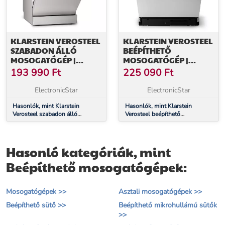
KLARSTEIN VEROSTEEL
KLARSTEIN VEROSTEEL
SZABADON ÁLLÓ
BEÉPÍTHETŐ
MOSOGATÓGÉP |
MOSOGATÓGÉP |
MINIMALISTA,
MINIMALISTA,
193 990
Ft
225 090
Ft
KOMPAKT, ELEGÁNS |
HATÉKONY, ELEGÁNS |
EEC B | 45 CM
EEC A | 60 CM
ElectronicStar
ElectronicStar
Hasonlók, mint Klarstein
Hasonlók, mint Klarstein
Verosteel szabadon álló
Verosteel beépíthető
mosogatógép | Minimalista,
mosogatógép | Minimalista,
kompakt, elegáns | EEC B | 45
hatékony, elegáns | EEC A | 60
cm
cm
Hasonló kategóriák, mint
Beépíthető mosogatógépek:
Mosogatógépek >>
Asztali mosogatógépek >>
Beépíthető sütő >>
Beépíthető mikrohullámú sütők
>>