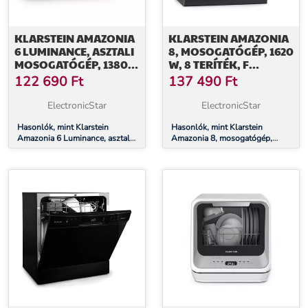
KLARSTEIN AMAZONIA
KLARSTEIN AMAZONIA
6 LUMINANCE, ASZTALI
8, MOSOGATÓGÉP, 1620
MOSOGATÓGÉP, 1380
W, 8 TERÍTÉK, F
W, 6 TERÍTÉK, F
ENERGIHATÉKONYSÁGI
122 690
Ft
137 490
Ft
ENERGIAHATÉKONYSÁGI
OSZTÁLY, 49 DB,
OSZTÁLY
AQUASTOP
ElectronicStar
ElectronicStar
Hasonlók, mint Klarstein
Hasonlók, mint Klarstein
Amazonia 6 Luminance, asztali
Amazonia 8, mosogatógép,
mosogatógép, 1380 W, 6
1620 W, 8 teríték, F
teríték, F energiahatékonysági
energihatékonysági osztály, 49
osztály
dB, aquastop