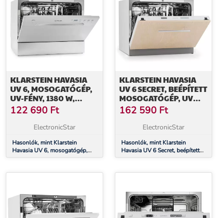
KLARSTEIN HAVASIA
KLARSTEIN HAVASIA
UV 6, MOSOGATÓGÉP,
UV 6 SECRET, BEÉPÍTETT
UV-FÉNY, 1380 W,
MOSOGATÓGÉP, UV
SZABADON ÁLLÓ
FÉNY, 6 PROGRAM
122 690
Ft
162 590
Ft
ElectronicStar
ElectronicStar
Hasonlók, mint Klarstein
Hasonlók, mint Klarstein
Havasia UV 6, mosogatógép,
Havasia UV 6 Secret, beépített
UV-fény, 1380 W, szabadon álló
mosogatógép, UV fény, 6
program