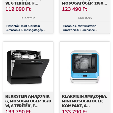
W, 6 TERÍTÉK, F
MOSOGATÓGÉP, 1380
ENERGIAHATÉKONYSÁGI
W, 6 TERÍTÉK, F
119 090
Ft
123 490
Ft
OSZTÁLY, 49 DB,
ENERGIAHATÉKONYSÁGI
NYOMÓGOMBOS
OSZTÁLY
Klarstein
Klarstein
VEZÉRLÉS
Hasonlók, mint Klarstein
Hasonlók, mint Klarstein
Amazonia 6, mosogatógép,
Amazonia 6 Luminance,
1380 W, 6 teríték, F
mosogatógép, 1380 W, 6
energiahatékonysági osztály, 49
teríték, F energiahatékonysági
dB, nyomógombos vezérlés
osztály
KLARSTEIN AMAZONIA
KLARSTEIN AMAZONIA,
8, MOSOGATÓGÉP, 1620
MINI MOSOGATÓGÉP,
W, 8 TERÍTÉK, F
KOMPAKT, 6
ENERGIHATÉKONYSÁGI
PROGRAM,
139 790
Ft
133 790
Ft