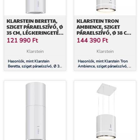
KLARSTEIN BERETTA,
KLARSTEIN TRON
SZIGET PÁRAELSZÍVÓ, Ø
AMBIENCE, SZIGET
35 CM, LÉGKERINGETÉS,
PÁRAELSZÍVÓ, Ø 38 CM,
650 M³/Ó, LED, FEHÉR
LÉGKERINGETÉS, 540
121 990
Ft
144 390
Ft
M³/Ó, LED, FEHÉR
Klarstein
Klarstein
Hasonlók, mint Klarstein
Hasonlók, mint Klarstein Tron
Beretta, sziget páraelszívó, Ø 35
Ambience, sziget páraelszívó, Ø
cm, légkeringetés, 650 m³/ó,
38 cm, légkeringetés, 540 m³/ó,
LED, fehér
LED, fehér