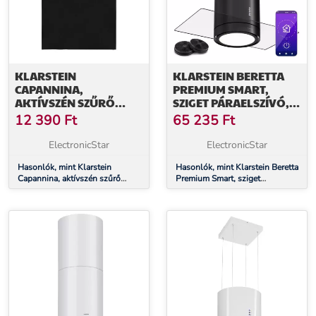
KLARSTEIN
KLARSTEIN BERETTA
CAPANNINA,
PREMIUM SMART,
AKTÍVSZÉN SZŰRŐ
SZIGET PÁRAELSZÍVÓ,
PÁRAELSZÍVÓKBA, 4 X
544 M³/H,
12 390
Ft
65 235
Ft
SZŰRŐ,
ALKALMAZÁS,
LÉGKERINGETÉS
ELSZÍVÁS/LÉGKERINGETÉS
ElectronicStar
ElectronicStar
LED, AKTÍVSZENES
Hasonlók, mint Klarstein
SZŰRŐ
Hasonlók, mint Klarstein Beretta
Capannina, aktívszén szűrő
Premium Smart, sziget
páraelszívókba, 4 x szűrő,
páraelszívó, 544 m³/h,
légkeringetés
alkalmazás,
elszívás/légkeringetés, LED,
aktívszenes szűrő