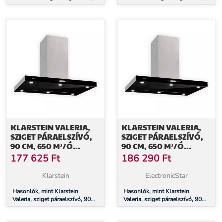
38 cm, légkeringetés, 540 m³/ó,
38 cm, légkeringetés, 540 m³/ó,
LED, nemesacél
LED, nemesacél
KLARSTEIN VALERIA,
KLARSTEIN VALERIA,
SZIGET PÁRAELSZÍVÓ,
SZIGET PÁRAELSZÍVÓ,
90 CM, 650 M³/Ó
90 CM, 650 M³/Ó
ELSZÍVÓ TELJESÍTMÉNY,
ELSZÍVÓ TELJESÍTMÉNY,
177 625
Ft
186 290
Ft
ÉRINTŐKÉPERNYŐS,
ÉRINTŐKÉPERNYŐS,
LED
LED
Klarstein
ElectronicStar
Hasonlók, mint Klarstein
Hasonlók, mint Klarstein
Valeria, sziget páraelszívó, 90
Valeria, sziget páraelszívó, 90
cm, 650 m³/ó elszívó
cm, 650 m³/ó elszívó
teljesítmény, érintőképernyős,
teljesítmény, érintőképernyős,