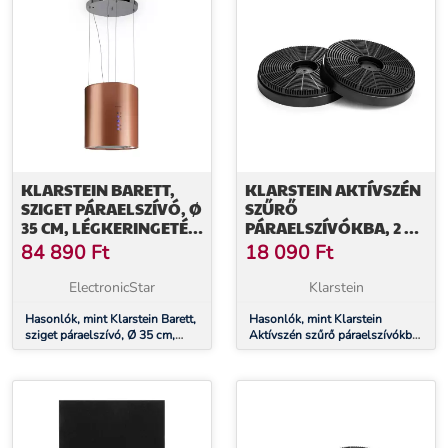
KLARSTEIN BARETT,
KLARSTEIN AKTÍVSZÉN
SZIGET PÁRAELSZÍVÓ, Ø
SZŰRŐ
35 CM, LÉGKERINGETÉS,
PÁRAELSZÍVÓKBA, 2 ×
590 M³/Ó, LED,
SZŰRŐ,
84 890
Ft
18 090
Ft
AKTÍVSZÉN SZŰRŐ, RÉZ
LÉGKERINGETÉS
ElectronicStar
Klarstein
Hasonlók, mint Klarstein Barett,
Hasonlók, mint Klarstein
sziget páraelszívó, Ø 35 cm,
Aktívszén szűrő páraelszívókba,
légkeringetés, 590 m³/ó, LED,
2 × szűrő, légkeringetés
aktívszén szűrő, réz