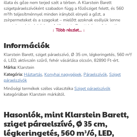
illata és gőze nem terjed szét a térben. A Klarstein Barett
szigetpáraelszívóként szabadon függ a főzősziget felett, és 560
m³/h teljesítménnyel minden irányból elnyeli a gőzt, a
zsírpermeteket és a szagokat – mielőtt azoknak esélyük lenne
megtelepedni a lakásban. A Klarstein Barett három fokozatban
↓ Több részlet... ↓
működtethető: könnyű sütési gőztől az intenzív főzésig mindig az
éppen szükséges teljesítményt nyújtja. Ha nem lehetséges külső
Információk
légcsatorna kiépítése, az elszívó körlevegős üzemmódra is
átalakítható – a szükséges aktívszén-szűrő a csomagban
Klarstein Barett, sziget páraelszívó, Ø 35 cm, légkeringetés, 560 m³/
megtalálható, és cserefilter a 10027530 termékkódon rendelhető. A
ó, LED, aktívszén szűrő, fehér vásárlása olcsón, 82890 Ft-ért.
kivehető alumínium zsírszűrő mosogatógépben is tisztítható, így a
karbantartás csupán néhány percet vesz igénybe. Az integrált LED-
Márka:
Klarstein
lámpa a főzőfelületet egyenletesen megvilágítja, még akkor is, ha a
Kategória:
Háztartás
,
Konyhai nagygépek
,
Páraelszívók
,
Sziget
konyha egyéb világítása ki van kapcsolva. A rozsdamentes acél ház
páraelszívók
igénytelen és tartós – elegáns fénye hosszú távon megmarad. A
Minőségi termékek széles választéka
Sziget páraelszívók
felfüggesztési magasság legfeljebb 140 cm-ig fokozatmentesen
kategóriában Klarstein márkától.
állítható; a beépített állítható időzítő automatikusan gondoskodik a
leállításról. A Barett nem csupán egy páraelszívó: szabadon függő
pozíciójával egyértelmű designfókuszt teremt az étkezős
Hasonlók, mint Klarstein Barett,
konyhatérben. Legyen szó új konyhaépítésről, felújításról, igényes
otthoni konyháról vagy nyitott éttermi konyhakialakításról – ez az
sziget páraelszívó, Ø 35 cm,
elszívó meggyőző választás. A Klarstein Barett röviden: 560 m³/h
légkeringetés, 560 m³/ó, LED,
elszívási teljesítmény, három fokozat, elszívó és körlevegős
üzemmód, mosogatógépben mosható zsírszűrő, LED főzőfelület-