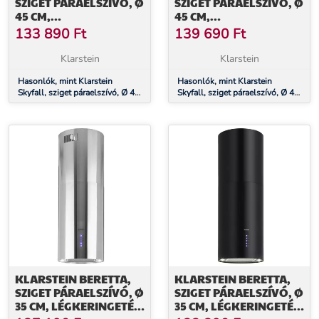
SZIGET PÁRAELSZÍVÓ, Ø
SZIGET PÁRAELSZÍVÓ, Ø
45 CM,
45 CM,
LÉGKERINGETÉS, 402
LÉGKERINGETÉS, 402
133 890
Ft
139 690
Ft
M³/Ó, LED, NEMESACÉL,
M³/Ó, LED, NEMESACÉL,
ARANY
FEKETE
Klarstein
Klarstein
Hasonlók, mint Klarstein
Hasonlók, mint Klarstein
Skyfall, sziget páraelszívó, Ø 45
Skyfall, sziget páraelszívó, Ø 45
cm, légkeringetés, 402 m³/ó,
cm, légkeringetés, 402 m³/ó,
LED, nemesacél, arany
LED, nemesacél, fekete
KLARSTEIN BERETTA,
KLARSTEIN BERETTA,
SZIGET PÁRAELSZÍVÓ, Ø
SZIGET PÁRAELSZÍVÓ, Ø
35 CM, LÉGKERINGETÉS,
35 CM, LÉGKERINGETÉS,