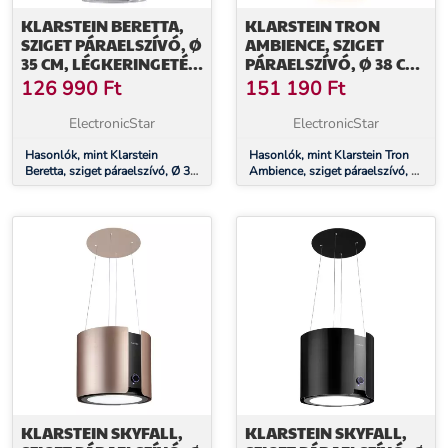
KLARSTEIN BERETTA,
KLARSTEIN TRON
SZIGET PÁRAELSZÍVÓ, Ø
AMBIENCE, SZIGET
35 CM, LÉGKERINGETÉS,
PÁRAELSZÍVÓ, Ø 38 CM,
650 M³/Ó, LED, FEHÉR
LÉGKERINGETÉS, 540
126 990
Ft
151 190
Ft
M³/Ó, LED, FEHÉR
ElectronicStar
ElectronicStar
Hasonlók, mint Klarstein
Hasonlók, mint Klarstein Tron
Beretta, sziget páraelszívó, Ø 35
Ambience, sziget páraelszívó, Ø
cm, légkeringetés, 650 m³/ó,
38 cm, légkeringetés, 540 m³/ó,
LED, fehér
LED, fehér
KLARSTEIN SKYFALL,
KLARSTEIN SKYFALL,