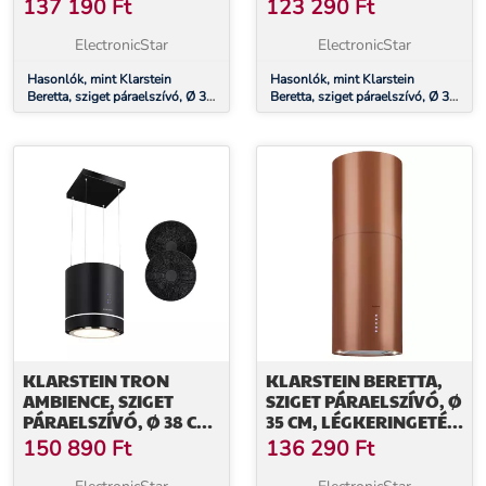
650 M³/Ó, LED,
650 M³/Ó, LED, FEKETE
137 190
Ft
123 290
Ft
NEMESACÉL
ElectronicStar
ElectronicStar
Hasonlók, mint Klarstein
Hasonlók, mint Klarstein
Beretta, sziget páraelszívó, Ø 35
Beretta, sziget páraelszívó, Ø 35
cm, légkeringetés, 650 m³/ó,
cm, légkeringetés, 650 m³/ó,
LED, nemesacél
LED, fekete
KLARSTEIN TRON
KLARSTEIN BERETTA,
AMBIENCE, SZIGET
SZIGET PÁRAELSZÍVÓ, Ø
PÁRAELSZÍVÓ, Ø 38 CM,
35 CM, LÉGKERINGETÉS,
LÉGKERINGETÉS, 540
650 M³/Ó, LED, RÉZ
150 890
Ft
136 290
Ft
M³/Ó, LED, FEKETE