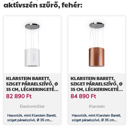
aktívszén szűrő, fehér:
megvilágítás, rozsdamentes acél ház – teljesítmény és konyhai
design egyben. Rendelje meg a Klarstein Barett-et, és tegye
főzőszigetét konyhája igazi középpontjává.
További információk>>
KLARSTEIN BARETT,
KLARSTEIN BARETT,
SZIGET PÁRAELSZÍVÓ, Ø
SZIGET PÁRAELSZÍVÓ, Ø
35 CM, LÉGKERINGETÉS,
35 CM, LÉGKERINGETÉS,
560 M³/Ó, LED,
590 M³/Ó, LED,
82 890
Ft
84 890
Ft
AKTÍVSZÉN SZŰRŐ,
AKTÍVSZÉN SZŰRŐ, RÉZ
FEHÉR
ElectronicStar
Klarstein
Hasonlók, mint Klarstein Barett,
Hasonlók, mint Klarstein Barett,
sziget páraelszívó, Ø 35 cm,
sziget páraelszívó, Ø 35 cm,
légkeringetés, 560 m³/ó, LED,
légkeringetés, 590 m³/ó, LED,