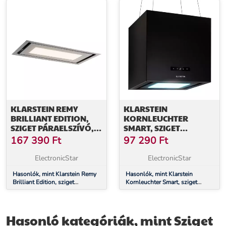
LED
LED
KLARSTEIN REMY
KLARSTEIN
BRILLIANT EDITION,
KORNLEUCHTER
SZIGET PÁRAELSZÍVÓ,
SMART, SZIGET
90 CM, 609 M³/Ó, A
PÁRAELSZÍVÓ, 595 M³/
167 390
Ft
97 290
Ft
ENERGIAHATÉKONYSÁGI
Ó, VEZÉRLÉS
OSZTÁLY, LED, ÜVEG,
ALKALMAZÁSON
ElectronicStar
ElectronicStar
NEMESACÉL
KERESZTÜL, LED PANEL
Hasonlók, mint Klarstein Remy
Hasonlók, mint Klarstein
Brilliant Edition, sziget
Kornleuchter Smart, sziget
páraelszívó, 90 cm, 609 m³/ó, A
páraelszívó, 595 m³/ó, vezérlés
energiahatékonysági osztály,
alkalmazáson keresztül, LED
LED, üveg, nemesacél
panel
Hasonló kategóriák, mint Sziget