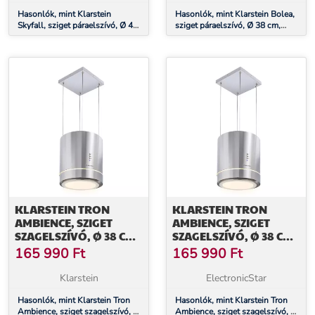
SZŰRŐKKEL
Hasonlók, mint Klarstein
Hasonlók, mint Klarstein Bolea,
Skyfall, sziget páraelszívó, Ø 45
sziget páraelszívó, Ø 38 cm,
cm, légkeringetés, 402 m³/ó,
recirkulációs/elszívás üzemmód,
LED, nemesacél, ezüst
600 m³/ó, LED, aktívszén
szűrőkkel
KLARSTEIN TRON
KLARSTEIN TRON
AMBIENCE, SZIGET
AMBIENCE, SZIGET
SZAGELSZÍVÓ, Ø 38 CM,
SZAGELSZÍVÓ, Ø 38 CM,
LÉGKERINGETÉS, 540
LÉGKERINGETÉS, 540
165 990
Ft
165 990
Ft
M³/Ó, LED, NEMESACÉL
M³/Ó, LED, NEMESACÉL
Klarstein
ElectronicStar
Hasonlók, mint Klarstein Tron
Hasonlók, mint Klarstein Tron
Ambience, sziget szagelszívó, Ø
Ambience, sziget szagelszívó, Ø