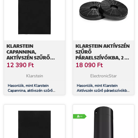
KLARSTEIN
KLARSTEIN AKTÍVSZÉN
CAPANNINA,
SZŰRŐ
AKTÍVSZÉN SZŰRŐ
PÁRAELSZÍVÓKBA, 2 ×
PÁRAELSZÍVÓKBA, 4 X
SZŰRŐ,
12 390
Ft
18 090
Ft
SZŰRŐ,
LÉGKERINGETÉS
LÉGKERINGETÉS
Klarstein
ElectronicStar
Hasonlók, mint Klarstein
Hasonlók, mint Klarstein
Capannina, aktívszén szűrő
Aktívszén szűrő páraelszívókba,
páraelszívókba, 4 x szűrő,
2 × szűrő, légkeringetés
légkeringetés