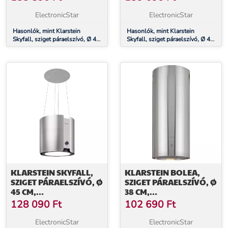
M³/Ó, LED, NEMESACÉL,
M³/Ó, LED, NEMESACÉL,
ARANY
FEKETE
ElectronicStar
ElectronicStar
Hasonlók, mint Klarstein
Hasonlók, mint Klarstein
Skyfall, sziget páraelszívó, Ø 45
Skyfall, sziget páraelszívó, Ø 45
cm, légkeringetés, 402 m³/ó,
cm, légkeringetés, 402 m³/ó,
LED, nemesacél, arany
LED, nemesacél, fekete
KLARSTEIN SKYFALL,
KLARSTEIN BOLEA,
SZIGET PÁRAELSZÍVÓ, Ø
SZIGET PÁRAELSZÍVÓ, Ø
45 CM,
38 CM,
LÉGKERINGETÉS, 402
RECIRKULÁCIÓS/ELSZÍVÁS
128 090
Ft
102 690
Ft
M³/Ó, LED, NEMESACÉL,
ÜZEMMÓD, 600 M³/Ó,
EZÜST
LED, AKTÍVSZÉN
ElectronicStar
ElectronicStar