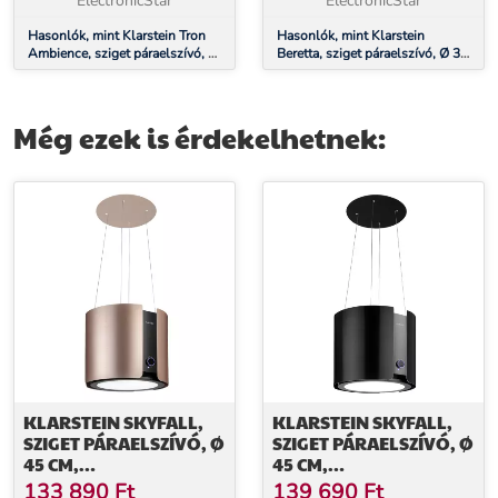
ElectronicStar
ElectronicStar
Hasonlók, mint Klarstein Tron
Hasonlók, mint Klarstein
Ambience, sziget páraelszívó, Ø
Beretta, sziget páraelszívó, Ø 35
38 cm, légkeringetés, 540 m³/ó,
cm, légkeringetés, 650 m³/ó,
LED, fekete
LED, réz
Még ezek is érdekelhetnek:
KLARSTEIN SKYFALL,
KLARSTEIN SKYFALL,
SZIGET PÁRAELSZÍVÓ, Ø
SZIGET PÁRAELSZÍVÓ, Ø
45 CM,
45 CM,
LÉGKERINGETÉS, 402
LÉGKERINGETÉS, 402
133 890
Ft
139 690
Ft