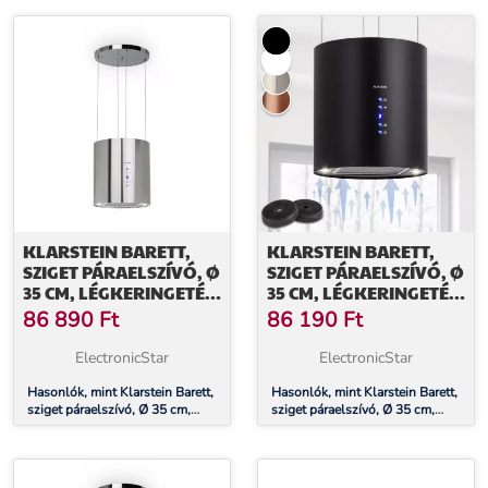
aktívszén szűrő, fehér
aktívszén szűrő, réz
KLARSTEIN BARETT,
KLARSTEIN BARETT,
SZIGET PÁRAELSZÍVÓ, Ø
SZIGET PÁRAELSZÍVÓ, Ø
35 CM, LÉGKERINGETÉS,
35 CM, LÉGKERINGETÉS,
560 M³/Ó, LED,
560 M³/Ó, LED,
86 890
Ft
86 190
Ft
AKTÍVSZÉN SZŰRŐ,
AKTÍVSZÉN SZŰRŐ,
NEMESACÉL
FEKETE
ElectronicStar
ElectronicStar
Hasonlók, mint Klarstein Barett,
Hasonlók, mint Klarstein Barett,
sziget páraelszívó, Ø 35 cm,
sziget páraelszívó, Ø 35 cm,
légkeringetés, 560 m³/ó, LED,
légkeringetés, 560 m³/ó, LED,
aktívszén szűrő, nemesacél
aktívszén szűrő, fekete