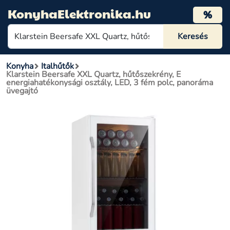
KonyhaElektronika.hu
%
Konyha
Italhűtők
Klarstein Beersafe XXL Quartz, hűtőszekrény, E
energiahatékonysági osztály, LED, 3 fém polc, panoráma
üvegajtó