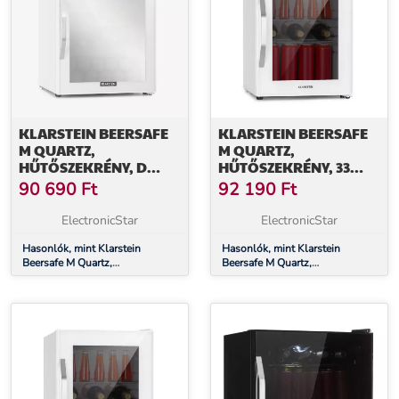
KLARSTEIN BEERSAFE
KLARSTEIN BEERSAFE
M QUARTZ,
M QUARTZ,
HŰTŐSZEKRÉNY, D
HŰTŐSZEKRÉNY, 33
ENERGIAHATÉKONYSÁGI
LITER, 2 POLC,
90 690
Ft
92 190
Ft
OSZTÁLY, LED, 2 FÉM
PANORÁMA ÜVEGAJTÓ
RÁCS, ÜVEGAJTÓ,
ElectronicStar
ElectronicStar
FEHÉR
Hasonlók, mint Klarstein
Hasonlók, mint Klarstein
Beersafe M Quartz,
Beersafe M Quartz,
hűtőszekrény, D
hűtőszekrény, 33 liter, 2 polc,
energiahatékonysági osztály,
panoráma üvegajtó
LED, 2 fém rács, üvegajtó, fehér