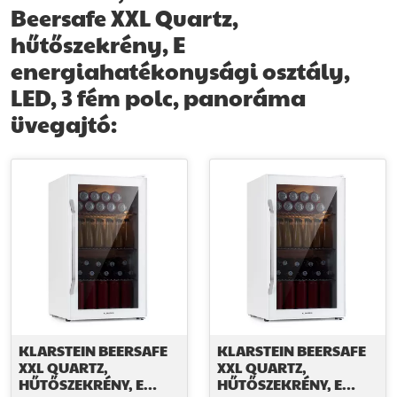
Beersafe XXL Quartz,
hűtőszekrény, E
energiahatékonysági osztály,
LED, 3 fém polc, panoráma
üvegajtó:
KLARSTEIN BEERSAFE
KLARSTEIN BEERSAFE
XXL QUARTZ,
XXL QUARTZ,
HŰTŐSZEKRÉNY, E
HŰTŐSZEKRÉNY, E