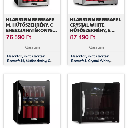
KLARSTEIN BEERSAFE
KLARSTEIN BEERSAFE L
M, HŰTŐSZEKRÉNY, C
CRYSTAL WHITE,
ENERGIAHATÉKONYSÁGI
HŰTŐSZEKRÉNY, E
OSZTÁLY, LED, 2 FÉM
ENERGIAHATÉKONYSÁGI
76 590
Ft
87 490
Ft
RÁCS, ÜVEGAJTÓ,
OSZTÁLY, LED, 2 FÉM
FEKETE
RÁCS, ÜVEGAJTÓ,
Klarstein
Klarstein
FEHÉR
Hasonlók, mint Klarstein
Hasonlók, mint Klarstein
Beersafe M, hűtőszekrény, C
Beersafe L Crystal White,
energiahatékonysági osztály,
hűtőszekrény, E
LED, 2 fém rács, üvegajtó, fekete
energiahatékonysági osztály,
LED, 2 fém rács, üvegajtó, fehér