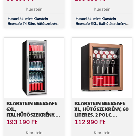
PANORÁMÁS
ÜVEG, G
ÜVEGAJTÓ
ENERGIAHATÉKONYSÁGI
Klarstein
Klarstein
OSZTÁLY,
Hasonlók, mint Klarstein
ROZSDAMENTES ACÉL
Hasonlók, mint Klarstein
Beersafe 74 Slim, hűtőszekrény,
Beersafe 6XL, italhűtőszekrény,
74 liter, 3 polc, panorámás
201 liter, 0 -10°C, üveg, G
üvegajtó
energiahatékonysági osztály,
rozsdamentes acél
KLARSTEIN BEERSAFE
KLARSTEIN BEERSAFE
6XL,
XL, HŰTŐSZEKRÉNY, 60
ITALHŰTŐSZEKRÉNY,
LITERES, 2 POLC,
171 LITER, 0 -10°C,
DUPLA HŐSZIGETELT
193 190
Ft
112 990
Ft
ÜVEG, G
PANORÁMAAJTÓ,
ENERGIAHATÉKONYSÁGI
ROZSDAMENTES ACÉL
Klarstein
Klarstein