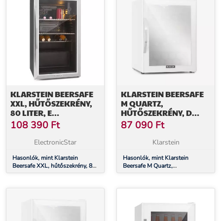
KLARSTEIN BEERSAFE
KLARSTEIN BEERSAFE
XXL, HŰTŐSZEKRÉNY,
M QUARTZ,
80 LITER, E
HŰTŐSZEKRÉNY, D
ENERGIAHATÉKONYSÁGI
ENERGIAHATÉKONYSÁGI
108 390
Ft
87 090
Ft
OSZTÁLY, PANORÁMA
OSZTÁLY, LED, 2 FÉM
ÜVEGAJTÓ
RÁCS, ÜVEGAJTÓ,
ElectronicStar
Klarstein
FEHÉR
Hasonlók, mint Klarstein
Hasonlók, mint Klarstein
Beersafe XXL, hűtőszekrény, 80
Beersafe M Quartz,
liter, E energiahatékonysági
hűtőszekrény, D
osztály, panoráma üvegajtó
energiahatékonysági osztály,
LED, 2 fém rács, üvegajtó, fehér