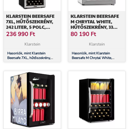
KLARSTEIN BEERSAFE
KLARSTEIN BEERSAFE
7XL, HŰTŐSZEKRÉNY,
M CHRYTAL WHITE,
242 LITER, 5 POLC,
HŰTŐSZEKRÉNY, 33
PANORÁMA
LITER, 2 POLC,
236 990
Ft
80 190
Ft
ÜVEGAJTÓ,
PANORÁMA
ROZSDAMENTES ACÉL
ÜVEGAJTÓ,
Klarstein
Klarstein
ROZSDAMENTES ACÉL
Hasonlók, mint Klarstein
Hasonlók, mint Klarstein
Beersafe 7XL, hűtőszekrény,
Beersafe M Chrytal White,
242 liter, 5 polc, panoráma
hűtőszekrény, 33 liter, 2 polc,
üvegajtó, rozsdamentes acél
panoráma üvegajtó,
rozsdamentes acél