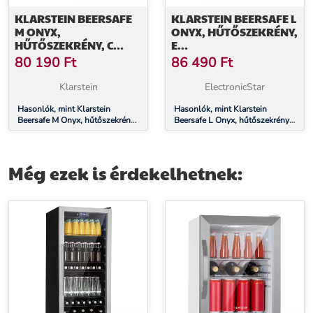
KLARSTEIN BEERSAFE
KLARSTEIN BEERSAFE L
M ONYX,
ONYX, HŰTŐSZEKRÉNY,
HŰTŐSZEKRÉNY, C
E
ENERGIAHATÉKONYSÁGI
ENERGIAHATÉKONYSÁGI
80 190
Ft
86 490
Ft
OSZTÁLY, LED, 2 FÉM
OSZTÁLY, LED, FÉM
RÁCS, ÜVEGAJTÓ
RÁCSOK, ÜVEGAJTÓ,
Klarstein
ElectronicStar
FEKETE
Hasonlók, mint Klarstein
Hasonlók, mint Klarstein
Beersafe M Onyx, hűtőszekrény,
Beersafe L Onyx, hűtőszekrény,
C energiahatékonysági osztály,
E energiahatékonysági osztály,
LED, 2 fém rács, üvegajtó
LED, fém rácsok, üvegajtó,
fekete
Még ezek is érdekelhetnek: