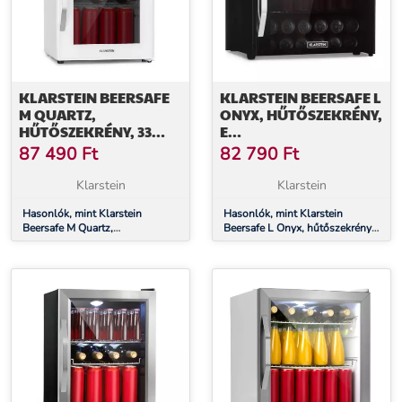
KLARSTEIN BEERSAFE
KLARSTEIN BEERSAFE L
M QUARTZ,
ONYX, HŰTŐSZEKRÉNY,
HŰTŐSZEKRÉNY, 33
E
LITER, 2 POLC,
ENERGIAHATÉKONYSÁGI
87 490
Ft
82 790
Ft
PANORÁMA ÜVEGAJTÓ
OSZTÁLY, LED, FÉM
RÁCSOK, ÜVEGAJTÓ,
Klarstein
Klarstein
FEKETE
Hasonlók, mint Klarstein
Hasonlók, mint Klarstein
Beersafe M Quartz,
Beersafe L Onyx, hűtőszekrény,
hűtőszekrény, 33 liter, 2 polc,
E energiahatékonysági osztály,
panoráma üvegajtó
LED, fém rácsok, üvegajtó,
fekete