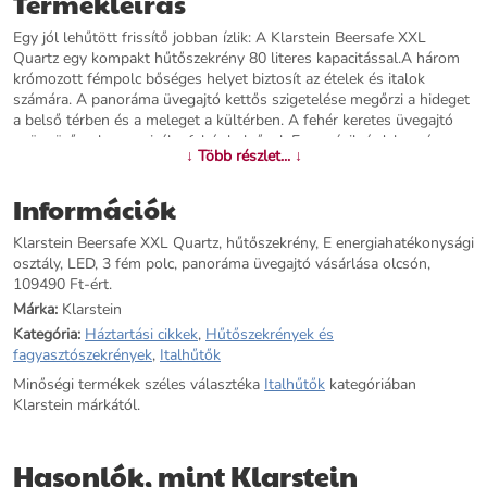
Termékleírás
Egy jól lehűtött frissítő jobban ízlik: A Klarstein Beersafe XXL
Quartz egy kompakt hűtőszekrény 80 literes kapacitással.A három
krómozott fémpolc bőséges helyet biztosít az ételek és italok
számára. A panoráma üvegajtó kettős szigetelése megőrzi a hideget
a belső térben és a meleget a kültérben. A fehér keretes üvegajtó
gyönyörűen harmonizál a fehér belsővel. Egy másik érdekesség a
↓ Több részlet... ↓
beltéri LED világítás, amely a Beersafe XXL Quartz italhűtőnek
megfelelő megjelenést nyújt. A hűtési hőmérséklet kényelmesen
Információk
beállítható az 5-fokozatos elforgatható vezérlő gombbal. A
Beersafe XXL Quartz italhűtő a Klarstein-től minden italt a
Klarstein Beersafe XXL Quartz, hűtőszekrény, E energiahatékonysági
megfelelő hőmérsékletre hűt.
osztály, LED, 3 fém polc, panoráma üvegajtó vásárlása olcsón,
109490 Ft-ért.
További információk>>
Márka:
Klarstein
Kategória:
Háztartási cikkek
,
Hűtőszekrények és
fagyasztószekrények
,
Italhűtők
Minőségi termékek széles választéka
Italhűtők
kategóriában
Klarstein márkától.
Hasonlók, mint Klarstein