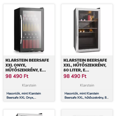
energiahatékonysági osztály,
energiahatékonysági osztály,
panoráma üvegajtó
panoráma üvegajtó
KLARSTEIN BEERSAFE
KLARSTEIN BEERSAFE
XXL ONYX,
XXL, HŰTŐSZEKRÉNY,
HŰTŐSZEKRÉNY, E
80 LITER, E
ENERGIAHATÉKONYSÁGI
ENERGIAHATÉKONYSÁGI
98 490
Ft
98 490
Ft
OSZTÁLY, 3 FÉM RÁCS,
OSZTÁLY, PANORÁMA
PANORÁMA ÜVEGAJTÓ
ÜVEGAJTÓ
Klarstein
Klarstein
Hasonlók, mint Klarstein
Hasonlók, mint Klarstein
Beersafe XXL Onyx,
Beersafe XXL, hűtőszekrény, 80
hűtőszekrény, E
liter, E energiahatékonysági
energiahatékonysági osztály, 3
osztály, panoráma üvegajtó
fém rács, panoráma üvegajtó