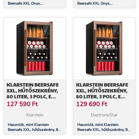
Beersafe XXL Onyx,
Beersafe XXL Onyx,
hűtőszekrény, E
hűtőszekrény, E
energiahatékonysági osztály,
energiahatékonysági osztály,
LED, 3 fém rács, panoráma
LED, 3 fém rács, panoráma
üvegajtó
üvegajtó
KLARSTEIN BEERSAFE
KLARSTEIN BEERSAFE
XXL, HŰTŐSZEKRÉNY,
XXL, HŰTŐSZEKRÉNY,
80 LITER, 3 POLC, E
80 LITER, 3 POLC, E
ENERGIAHATÉKONYSÁGI
ENERGIAHATÉKONYSÁGI
127 590
Ft
129 690
Ft
OSZTÁLY, PANORÁMA
OSZTÁLY, PANORÁMA
ÜVEGAJTÓ
ÜVEGAJTÓ
Klarstein
ElectronicStar
Hasonlók, mint Klarstein
Hasonlók, mint Klarstein
Beersafe XXL, hűtőszekrény, 80
Beersafe XXL, hűtőszekrény, 80
liter, 3 polc, E
liter, 3 polc, E