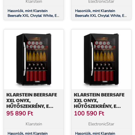
ÜVEGAJTÓ
ÜVEGAJTÓ
Klarstein
ElectronicStar
Hasonlók, mint Klarstein
Hasonlók, mint Klarstein
Beersafe XXL Chrytal White, E
Beersafe XXL Chrytal White, E
energiahatékonysági osztály,
energiahatékonysági osztály,
LED, 3 fém polc, panoráma
LED, 3 fém polc, panoráma
üvegajtó
üvegajtó
KLARSTEIN BEERSAFE
KLARSTEIN BEERSAFE
XXL ONYX,
XXL ONYX,
HŰTŐSZEKRÉNY, E
HŰTŐSZEKRÉNY, E
ENERGIAHATÉKONYSÁGI
ENERGIAHATÉKONYSÁGI
95 890
Ft
100 590
Ft
OSZTÁLY, LED, 3 FÉM
OSZTÁLY, LED, 3 FÉM
RÁCS, PANORÁMA
RÁCS, PANORÁMA
Klarstein
ElectronicStar
ÜVEGAJTÓ
ÜVEGAJTÓ
Hasonlók, mint Klarstein
Hasonlók, mint Klarstein