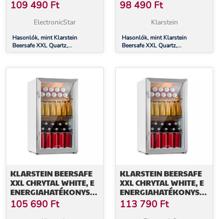
ENERGIAHATÉKONYSÁGI
ENERGIAHATÉKONYSÁGI
109 490
Ft
98 490
Ft
OSZTÁLY, LED, 3 FÉM
OSZTÁLY, 3 FÉM POLC,
POLC, PANORÁMA
PANORÁMA ÜVEGAJTÓ
ElectronicStar
Klarstein
ÜVEGAJTÓ
Hasonlók, mint Klarstein
Hasonlók, mint Klarstein
Beersafe XXL Quartz,
Beersafe XXL Quartz,
hűtőszekrény, E
hűtőszekrény, E
energiahatékonysági osztály,
energiahatékonysági osztály, 3
LED, 3 fém polc, panoráma
fém polc, panoráma üvegajtó
üvegajtó
KLARSTEIN BEERSAFE
KLARSTEIN BEERSAFE
XXL CHRYTAL WHITE, E
XXL CHRYTAL WHITE, E
ENERGIAHATÉKONYSÁGI
ENERGIAHATÉKONYSÁGI
OSZTÁLY, LED, 3 FÉM
OSZTÁLY, LED, 3 FÉM
105 690
Ft
113 790
Ft
POLC, PANORÁMA
POLC, PANORÁMA