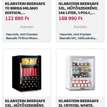
KLARSTEIN BEERSAFE
KLARSTEIN BEERSAFE
70 BIRRA MILANO
5XL, HŰTŐSZEKRÉNY,
EDITION,
148 LITER, 3 POLC,
HŰTŐSZEKRÉNY, 70
PANORÁMA
122 890
Ft
168 990
Ft
LITER, 3 POLC,
ÜVEGAJTÓ,
PANORÁMA
ROZSDAMENTES ACÉL
Klarstein
Klarstein
ÜVEGAJTÓ,
ROZSDAMENTES ACÉL
Hasonlók, mint Klarstein
Hasonlók, mint Klarstein
Beersafe 70 Birra Milano
Beersafe 5XL, hűtőszekrény,
Edition, hűtőszekrény, 70 liter, 3
148 liter, 3 polc, panoráma
polc, panoráma üvegajtó,
üvegajtó, rozsdamentes acél
rozsdamentes acél
KLARSTEIN BEERSAFE
KLARSTEIN BEERSAFE
5XL, HŰTŐSZEKRÉNY,
XL CRYSTAL WHITE,