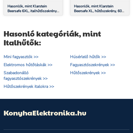
OSZTÁLY,
ROZSDAMENTES ACÉL
Hasonlók, mint Klarstein
Hasonlók, mint Klarstein
Beersafe 6XL, italhűtőszekrény,
Beersafe XL, hűtőszekrény, 60
171 liter, 0 -10°C, üveg, G
literes, 2 polc, dupla hőszigetelt
energiahatékonysági osztály,
panorámaajtó, rozsdamentes
rozsdamentes acél
acél
Hasonló kategóriák, mint
Italhűtők:
Mini fagyasztók >>
Húsérlelő hűtők >>
Elektromos hűtőtáskák >>
Fagyasztószekrények >>
Szabadonálló
Hűtőszekrények >>
fagyasztószekrények >>
Hűtőszekrények italokra >>
KonyhaElektronika.hu