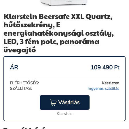
Klarstein Beersafe XXL Quartz,
hűtőszekrény, E
energiahatékonysági osztály,
LED, 3 fém polc, panoráma
üvegajtó
ÁR
109 490
Ft
ELÉRHETŐSÉG:
Készleten
SZÁLLÍTÁS:
Ingyenes szállítás
Vásárlás
Klarstein