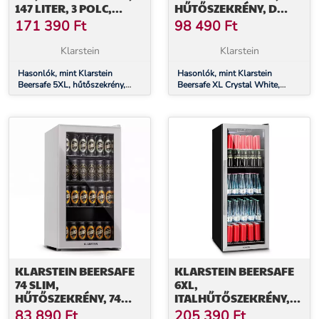
147 LITER, 3 POLC,
HŰTŐSZEKRÉNY, D
PANORÁMA
ENERGIAHATÉKONYSÁGI
171 390
Ft
98 490
Ft
ÜVEGAJTÓ,
OSZTÁLY, 60 LITER, LED,
ROZSDAMENTES ACÉL
ÜVEGAJTÓ,
Klarstein
Klarstein
FEHÉR/EZÜST
Hasonlók, mint Klarstein
Hasonlók, mint Klarstein
Beersafe 5XL, hűtőszekrény,
Beersafe XL Crystal White,
147 liter, 3 polc, panoráma
hűtőszekrény, D
üvegajtó, rozsdamentes acél
energiahatékonysági osztály, 60
liter, LED, üvegajtó, fehér/ezüst
KLARSTEIN BEERSAFE
KLARSTEIN BEERSAFE
74 SLIM,
6XL,
HŰTŐSZEKRÉNY, 74
ITALHŰTŐSZEKRÉNY,
LITER, 3 POLC,
201 LITER, 0 -10°C,
83 890
Ft
205 390
Ft