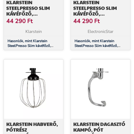
KLARSTEIN
KLARSTEIN
STEELPRESSO SLIM
STEELPRESSO SLIM
KÁVÉFŐZŐ,
KÁVÉFŐZŐ,
PORTAFILTER,
PORTAFILTER,
44 290
Ft
44 290
Ft
TARTOZÉKOKKAL
TARTOZÉKOKKAL
EGYÜTT
EGYÜTT
Klarstein
ElectronicStar
Hasonlók, mint Klarstein
Hasonlók, mint Klarstein
SteelPresso Slim kávéfőző,
SteelPresso Slim kávéfőző,
portafilter, tartozékokkal együtt
portafilter, tartozékokkal együtt
KLARSTEIN HABVERŐ,
KLARSTEIN DAGASZTÓ
PÓTRÉSZ
KAMPÓ, PÓT