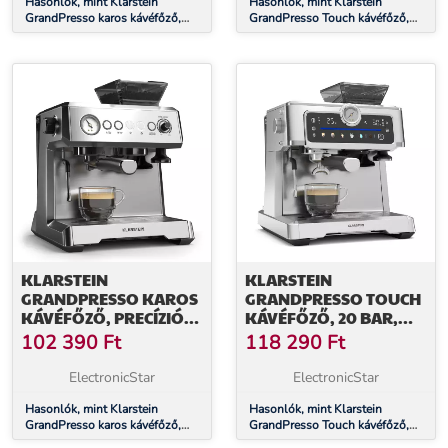
Hasonlók, mint Klarstein
Hasonlók, mint Klarstein
GrandPresso karos kávéfőző,
GrandPresso Touch kávéfőző,
precíziós daráló, gőzfúvóka,
20 bar, beépített daráló,
portaszűrő, nyomásjelző, 20 bar
nyomásjelző, tejhab
KLARSTEIN
KLARSTEIN
GRANDPRESSO KAROS
GRANDPRESSO TOUCH
KÁVÉFŐZŐ, PRECÍZIÓS
KÁVÉFŐZŐ, 20 BAR,
DARÁLÓ, GŐZFÚVÓKA,
BEÉPÍTETT DARÁLÓ,
102 390
Ft
118 290
Ft
PORTASZŰRŐ,
NYOMÁSJELZŐ, TEJHAB
NYOMÁSJELZŐ, 20 BAR
ElectronicStar
ElectronicStar
Hasonlók, mint Klarstein
Hasonlók, mint Klarstein
GrandPresso karos kávéfőző,
GrandPresso Touch kávéfőző,
precíziós daráló, gőzfúvóka,
20 bar, beépített daráló,