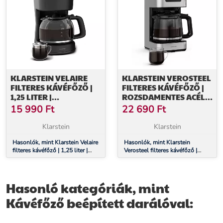
KLARSTEIN VELAIRE
KLARSTEIN VEROSTEEL
FILTERES KÁVÉFŐZŐ |
FILTERES KÁVÉFŐZŐ |
1,25 LITER |
ROZSDAMENTES ACÉL |
HŐMÉRSÉKLET-
1,5 LITER |
15 990
Ft
22 690
Ft
MEGTARTÓ FUNKCIÓ |
HŐMÉRSÉKLET-
900 W | 10 CSÉSZE
MEGTARTÓ FUNKCIÓ |
Klarstein
Klarstein
12 CSÉSZE
Hasonlók, mint Klarstein Velaire
Hasonlók, mint Klarstein
filteres kávéfőző | 1,25 liter |
Verosteel filteres kávéfőző |
Hőmérséklet-megtartó funkció |
rozsdamentes acél | 1,5 liter |
900 W | 10 csésze
Hőmérséklet-megtartó funkció |
12 csésze
Hasonló kategóriák, mint
Kávéfőző beépített darálóval: