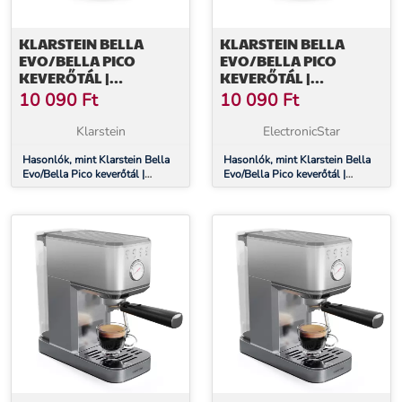
KLARSTEIN BELLA
KLARSTEIN BELLA
EVO/BELLA PICO
EVO/BELLA PICO
KEVERŐTÁL |
KEVERŐTÁL |
ROZSDAMENTES ACÉL |
ROZSDAMENTES ACÉL |
10 090
Ft
10 090
Ft
5 LITER | 0,6 KG TÉSZTA |
5 LITER | 0,6 KG TÉSZTA |
MOSOGATÓGÉPBEN
MOSOGATÓGÉPBEN
Klarstein
ElectronicStar
MOSHATÓ |
MOSHATÓ |
MOSOGATÓGÉPBEN
Hasonlók, mint Klarstein Bella
MOSOGATÓGÉPBEN
Hasonlók, mint Klarstein Bella
Evo/Bella Pico keverőtál |
Evo/Bella Pico keverőtál |
MOSHATÓ
MOSHATÓ
rozsdamentes acél | 5 liter | 0,6
rozsdamentes acél | 5 liter | 0,6
kg tészta | mosogatógépben
kg tészta | mosogatógépben
mosható | mosogatógépben
mosható | mosogatógépben
mosható
mosható