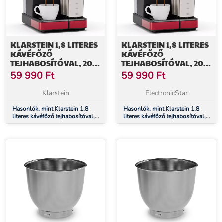
KLARSTEIN 1,8 LITERES
KLARSTEIN 1,8 LITERES
KÁVÉFŐZŐ
KÁVÉFŐZŐ
TEJHABOSÍTÓVAL, 20
TEJHABOSÍTÓVAL, 20
BAROS KAROS
BAROS KAROS
59 990
Ft
59 990
Ft
KÁVÉFŐZŐ, KIS
KÁVÉFŐZŐ, KIS
KÁVÉFŐZŐ ŐRÖLT
KÁVÉFŐZŐ ŐRÖLT
Klarstein
ElectronicStar
KÁVÉRA 1350 W
KÁVÉRA 1350 W
TELJESÍTMÉNNYEL,
Hasonlók, mint Klarstein 1,8
TELJESÍTMÉNNYEL,
Hasonlók, mint Klarstein 1,8
literes kávéfőző tejhabosítóval,
literes kávéfőző tejhabosítóval,
BARISTA KÁVÉFŐZŐ
BARISTA KÁVÉFŐZŐ
20 baros karos kávéfőző, kis
20 baros karos kávéfőző, kis
JEGES CAPPUCCINO
JEGES CAPPUCCINO
kávéfőző őrölt kávéra 1350 W
kávéfőző őrölt kávéra 1350 W
LATTE ESPRESSO
LATTE ESPRESSO
teljesítménnyel, barista
teljesítménnyel, barista
KÁVÉHOZ
KÁVÉHOZ
kávéfőző jeges cappuccino latte
kávéfőző jeges cappuccino latte
espresso kávéhoz
espresso kávéhoz