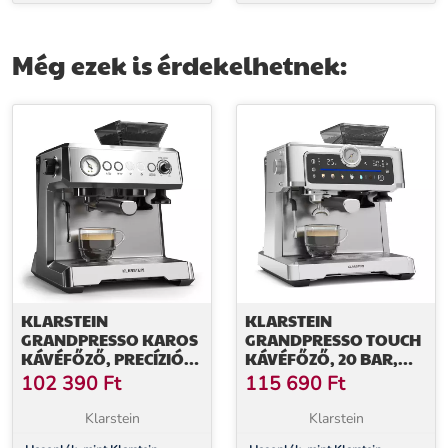
dagasztáshoz a Bella Pico
a Bella Pico 2G/Bella Robusta
2G/Bella Robusta robotgéphez,
robotgéphez, öntött alumínium
öntött alumínium
Még ezek is érdekelhetnek:
KLARSTEIN
KLARSTEIN
GRANDPRESSO KAROS
GRANDPRESSO TOUCH
KÁVÉFŐZŐ, PRECÍZIÓS
KÁVÉFŐZŐ, 20 BAR,
DARÁLÓ, GŐZFÚVÓKA,
BEÉPÍTETT DARÁLÓ,
102 390
Ft
115 690
Ft
PORTASZŰRŐ,
NYOMÁSJELZŐ, TEJHAB
NYOMÁSJELZŐ, 20 BAR
Klarstein
Klarstein