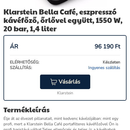
Klarstein Bella Café, eszpresszó
kávéfőző, őrlővel együtt, 1550 W,
20 bar, 1,4 liter
ÁR
96 190
Ft
ELÉRHETŐSÉG:
Készleten
SZÁLLÍTÁS:
Ingyenes szállítás
Vásárlás
Klarstein
Termékleírás
Élje át az élvezet pillanatait, mint kedvenc kávézójában: mint egy
profi, mert a Klarstein Bella Café portafilteres kávéfőzővel Ön is
profi baristává válhat.Teljes ellenőrzés és teljes íz: a kávébabok