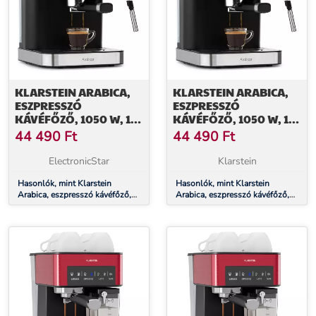
KLARSTEIN ARABICA,
KLARSTEIN ARABICA,
ESZPRESSZÓ
ESZPRESSZÓ
KÁVÉFŐZŐ, 1050 W, 15
KÁVÉFŐZŐ, 1050 W, 15
BAR, 1,5 L, ÉRINTŐS
BAR, 1,5 L, ÉRINTŐS
44 490
Ft
44 490
Ft
VEZÉRLŐPANEL,
VEZÉRLŐPANEL,
ROZSDAMENTES ACÉL
ROZSDAMENTES ACÉL
ElectronicStar
Klarstein
Hasonlók, mint Klarstein
Hasonlók, mint Klarstein
Arabica, eszpresszó kávéfőző,
Arabica, eszpresszó kávéfőző,
1050 W, 15 bar, 1,5 l, érintős
1050 W, 15 bar, 1,5 l, érintős
vezérlőpanel, rozsdamentes
vezérlőpanel, rozsdamentes
acél
acél