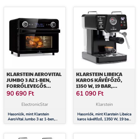
portaszűrő, nyomásjelző, 20 bar
nyomásjelző, tejhab
KLARSTEIN AEROVITAL
KLARSTEIN LIBEICA
JUMBO 3 AZ 1-BEN,
KAROS KÁVÉFŐZŐ,
FORRÓLEVEGŐS
1350 W, 19 BAR,
FRITŐZ, TOASTER,
ÉRINTÉSES VEZÉRLÉS,
90 690
Ft
61 090
Ft
DEHIDRATÁLÓ
ROZSDAMENTES ACÉL,
KÉSZÜLÉK, 1550 W, 18 L
NYOMÁS ÉS
ElectronicStar
Klarstein
HŐMÉRSÉKLET JELZŐ
Hasonlók, mint Klarstein
Hasonlók, mint Klarstein Libeica
AeroVital Jumbo 3 az 1-ben,
karos kávéfőző, 1350 W, 19 bar,
forrólevegős fritőz, toaster,
érintéses vezérlés,
dehidratáló készülék, 1550 W,
rozsdamentes acél, nyomás és
18 l
hőmérséklet jelző