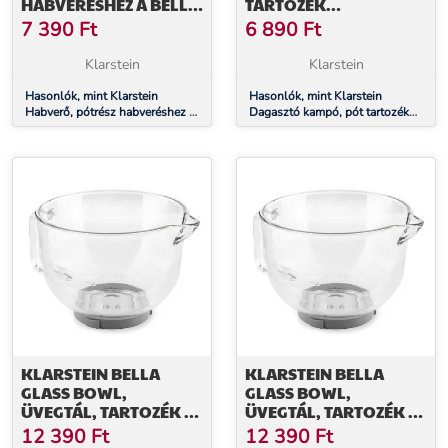
HABVERÉSHEZ A BELLA
TARTOZÉK
PICO 2G/BELLA
DAGASZTÁSHOZ A
7 390
Ft
6 890
Ft
ROBUSTA
BELLA PICO 2G/BELLA
ROBOTGÉPHEZ,
ROBUSTA
Klarstein
Klarstein
ROZSDAMENTES ACÉL
ROBOTGÉPHEZ,
Hasonlók, mint Klarstein
ÖNTÖTT ALUMÍNIUM
Hasonlók, mint Klarstein
Habverő, pótrész habveréshez a
Dagasztó kampó, pót tartozék
Bella Pico 2G/Bella Robusta
dagasztáshoz a Bella Pico
robotgéphez, rozsdamentes acél
2G/Bella Robusta robotgéphez,
öntött alumínium
KLARSTEIN BELLA
KLARSTEIN BELLA
GLASS BOWL,
GLASS BOWL,
ÜVEGTÁL, TARTOZÉK A
ÜVEGTÁL, TARTOZÉK A
BELLA 2G KONYHAI
BELLA 2G KONYHAI
12 390
Ft
12 390
Ft