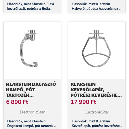
Hasonlók, mint Klarstein Flexi
Hasonlók, mint Klarstein
keverőlapát, pótrész a Bella
Habverő, pótrész habveréshez a
Pico 2G/Bella Robusta
Bella Pico 2G/Bella Robusta
robotgéphez, öntött alumínium
robotgéphez, rozsdamentes acél
KLARSTEIN DAGASZTÓ
KLARSTEIN
KAMPÓ, PÓT
KEVERŐLAPÁT,
TARTOZÉK
PÓTRÉSZ KEVERÉSHEZ
DAGASZTÁSHOZ A
A BELLA PICO 2G/BELLA
6 890
Ft
17 990
Ft
BELLA PICO 2G/BELLA
ROBUSTA
ROBUSTA
ROBOTGÉPHEZ,
ElectronicStar
ElectronicStar
ROBOTGÉPHEZ,
ÖNTÖTT ALUMÍNIUM
ÖNTÖTT ALUMÍNIUM
Hasonlók, mint Klarstein
Hasonlók, mint Klarstein
Dagasztó kampó, pót tartozék
Keverőlapát, pótrész keveréshez