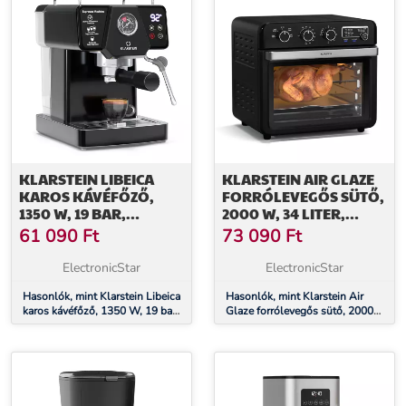
KLARSTEIN LIBEICA
KLARSTEIN AIR GLAZE
KAROS KÁVÉFŐZŐ,
FORRÓLEVEGŐS SÜTŐ,
1350 W, 19 BAR,
2000 W, 34 LITER,
ÉRINTÉSES VEZÉRLÉS,
PANORÁMAABLAK,
61 090
Ft
73 090
Ft
ROZSDAMENTES ACÉL,
TARTOZÉKKÉSZLETTEL
NYOMÁS ÉS
EGYÜTT
ElectronicStar
ElectronicStar
HŐMÉRSÉKLET JELZŐ
Hasonlók, mint Klarstein Libeica
Hasonlók, mint Klarstein Air
karos kávéfőző, 1350 W, 19 bar,
Glaze forrólevegős sütő, 2000
érintéses vezérlés,
W, 34 liter, panorámaablak,
rozsdamentes acél, nyomás és
tartozékkészlettel együtt
hőmérséklet jelző