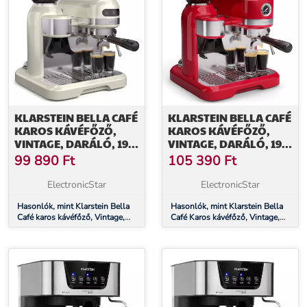
KLARSTEIN BELLA CAFÉ
KLARSTEIN BELLA CAFÉ
KAROS KÁVÉFŐZŐ,
KAROS KÁVÉFŐZŐ,
VINTAGE, DARÁLÓ, 19
VINTAGE, DARÁLÓ, 19
BAR, TEJHABOSÍTÓ, 2
BAR, TEJHABOSÍTÓ,
99 890
Ft
105 390
Ft
CSÉSZE, 1550 W
NYOMÁSMÉRŐ, 1150 W
ElectronicStar
ElectronicStar
Hasonlók, mint Klarstein Bella
Hasonlók, mint Klarstein Bella
Café karos kávéfőző, Vintage,
Café Karos kávéfőző, Vintage,
daráló, 19 bar, Tejhabosító, 2
daráló, 19 bar, Tejhabosító,
csésze, 1550 W
Nyomásmérő, 1150 W