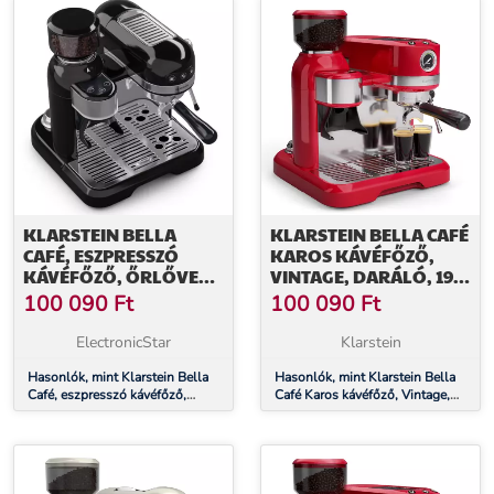
További információk>>
KLARSTEIN BELLA
KLARSTEIN BELLA CAFÉ
CAFÉ, ESZPRESSZÓ
KAROS KÁVÉFŐZŐ,
KÁVÉFŐZŐ, ŐRLŐVEL
VINTAGE, DARÁLÓ, 19
EGYÜTT, 1550 W, 20
BAR, TEJHABOSÍTÓ,
100 090
Ft
100 090
Ft
BAR, 1,4 LITER
NYOMÁSMÉRŐ, 1150 W
ElectronicStar
Klarstein
Hasonlók, mint Klarstein Bella
Hasonlók, mint Klarstein Bella
Café, eszpresszó kávéfőző,
Café Karos kávéfőző, Vintage,
őrlővel együtt, 1550 W, 20 bar,
daráló, 19 bar, Tejhabosító,
1,4 liter
Nyomásmérő, 1150 W