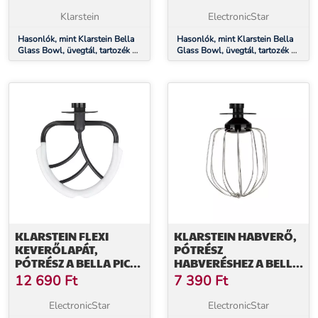
ROBOTGÉPHEZ
ROBOTGÉPHEZ
Klarstein
ElectronicStar
Hasonlók, mint Klarstein Bella
Hasonlók, mint Klarstein Bella
Glass Bowl, üvegtál, tartozék a
Glass Bowl, üvegtál, tartozék a
Bella 2G konyhai robotgéphez
Bella 2G konyhai robotgéphez
KLARSTEIN FLEXI
KLARSTEIN HABVERŐ,
KEVERŐLAPÁT,
PÓTRÉSZ
PÓTRÉSZ A BELLA PICO
HABVERÉSHEZ A BELLA
2G/BELLA ROBUSTA
PICO 2G/BELLA
12 690
Ft
7 390
Ft
ROBOTGÉPHEZ,
ROBUSTA
ÖNTÖTT ALUMÍNIUM
ROBOTGÉPHEZ,
ElectronicStar
ElectronicStar
ROZSDAMENTES ACÉL