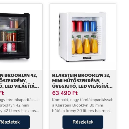
N BROOKLYN 42,
KLARSTEIN BROOKLYN 32,
ŐSZEKRÉNY,
MINI HŰTŐSZEKRÉNY,
, LED VILÁGÍTÁS,
ÜVEGAJTÓ, LED VILÁGÍTÁS,
POLCOK
Ft
63 490
Ft
gy tárolókapacitással:
Kompakt, nagy tárolókapacitással:
 Brooklyn 42 mini
a Klarstein Brooklyn 30 mini
sznos
hűtőszekrény 30 literes hasznos
elegendő helyet kínál.
térfogattal elegendő helyet kínál.
et 12 és 18 °C között
Részletek
A hűtés szükség szerinti
Részletek
 a hűtéshez. A
szabályozásához 3 fokozat áll