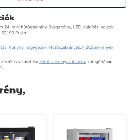
ciók
n 24, mini hűtőszekrény, üvegajtóval, LED világítás, polcok
, 62190 Ft-ért.
rtás
,
Konyhai nagygépek
,
Hűtőszekrények
,
Hűtőszekrények
ek széles választéka
Hűtőszekrények italokra
kategóriában
l.
rény,