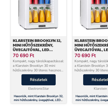
KLARSTEIN BROOKLYN 32,
KLARSTEIN BROOK
MINI HŰTŐSZEKRÉNY,
MINI HŰTŐSZEKR
ÜVEGAJTÓVAL, LED
ÜVEGAJTÓVAL, L
VILÁGÍTÁS, POLCOK
VILÁGÍTÁS, POLC
70 690
Ft
70 690
Ft
Kompakt, nagy tárolókapacitással:
Kompakt, nagy tárolók
a Klarstein Brooklyn 30 mini
a Klarstein Brooklyn 3
hűtőszekrény 30 literes hasznos
hűtőszekrény 30 literes hasznos
térfogattal elegendő helyet kínál.
térfogattal elegendő he
A hűtés szükség szerinti
Részletek
A hűtés szükség szerin
Részlete
szabályozásához 3 fokozat áll
szabályozásához 3 fok
rendelkezésre...
ElectronicStar
rendelkezésre...
Klarstein
Hasonlók, mint Klarstein Brooklyn 32,
Hasonlók, mint Klarstein
mini hűtőszekrény, üvegajtóval, LED
mini hűtőszekrény, üvega
világítás, polcok
világítás, polcok