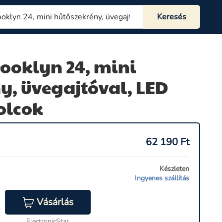
rooklyn 24, mini
y, üvegajtóval, LED
olcok
62 190
Ft
Készleten
Ingyenes szállítás
Vásárlás
ElectronicStar