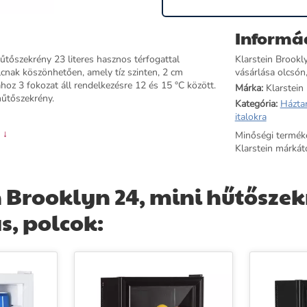
Informá
űtőszekrény 23 literes hasznos térfogattal
Klarstein Brookly
cnak köszönhetően, amely tíz szinten, 2 cm
vásárlása olcsón
hoz 3 fokozat áll rendelkezésre 12 és 15 °C között.
Márka:
Klarstein
hűtőszekrény.
Kategória:
Házta
italokra
 ↓
Minőségi termék
Klarstein márkátó
 Brooklyn 24, mini hűtőszek
s, polcok: