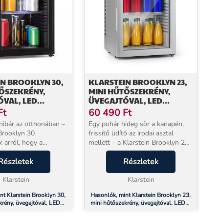
N BROOKLYN 30,
KLARSTEIN BROOKLYN 23,
ŐSZEKRÉNY,
MINI HŰTŐSZEKRÉNY,
ÓVAL, LED
ÜVEGAJTÓVAL, LED
S, POLCOK
VILÁGÍTÁS, POLCOK
Ft
60 490
Ft
inibár az otthonában –
Egy pohár hideg sör a kanapén,
 Brooklyn 30
frissítő üdítő az irodai asztal
 arról, hogy a
mellett – a Klarstein Brooklyn 23
la mindig éppen a
mindig kéznél tartja a kedvenc
őmérsékleten várja. A
Részletek
italát. 23 literes
Részletek
talos hűtőszekrény
befogadóképességével, csendes
os hűtéssel ...
Klarstein
kompresszoros működésév...
Klarstein
nt Klarstein Brooklyn 30,
Hasonlók, mint Klarstein Brooklyn 23,
krény, üvegajtóval, LED
mini hűtőszekrény, üvegajtóval, LED
lcok
világítás, polcok