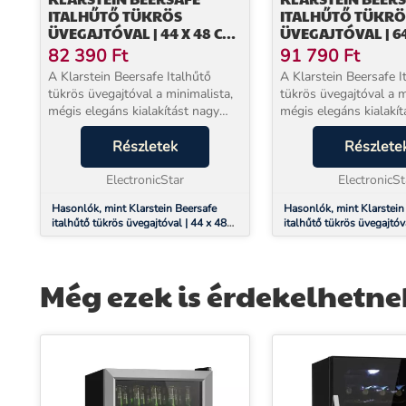
ITALHŰTŐ TÜKRÖS
ITALHŰTŐ TÜKRÖ
ÜVEGAJTÓVAL | 44 X 48 CM |
ÜVEGAJTÓVAL | 64
LED-ES BELSŐ VILÁGÍTÁS
LED-ES BELSŐ VIL
82 390
Ft
91 790
Ft
A Klarstein Beersafe Italhűtő
A Klarstein Beersafe I
tükrös üvegajtóval a minimalista,
tükrös üvegajtóval a m
mégis elegáns kialakítást nagy
mégis elegáns kialakít
teljesítménnyel ötvözi. Vonzó
teljesítménnyel ötvözi
megjelenésének köszönhetően
Részletek
megjelenésének kösz
Részlete
zökkenőmentesen illeszkedik a
zökkenőmentesen illes
modern terekbe.A ...
ElectronicStar
modern terekbe.A ...
ElectronicSt
Hasonlók, mint Klarstein Beersafe
Hasonlók, mint Klarstein
italhűtő tükrös üvegajtóval | 44 x 48
italhűtő tükrös üvegajtóv
cm | LED-es belső világítás
cm | LED-es belső világí
Még ezek is érdekelhetne