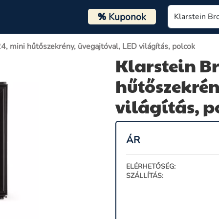
%
Kuponok
4, mini hűtőszekrény, üvegajtóval, LED világítás, polcok
Klarstein B
hűtőszekrén
világítás, p
ÁR
ELÉRHETŐSÉG:
SZÁLLÍTÁS: