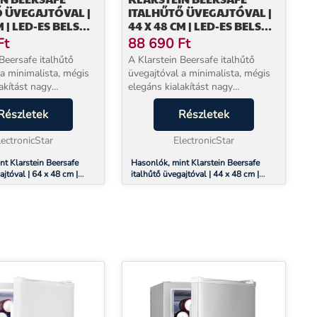
 ÜVEGAJTÓVAL |
ITALHŰTŐ ÜVEGAJTÓVAL |
M | LED-ES BELSŐ
44 X 48 CM | LED-ES BELSŐ
 | EZÜST-FEKETE
VILÁGÍTÁS | EZÜST
Ft
88 690
Ft
Beersafe italhűtő
A Klarstein Beersafe italhűtő
 a minimalista, mégis
üvegajtóval a minimalista, mégis
akítást nagy
elegáns kialakítást nagy
yel ötvözi. Vonzó
teljesítménnyel ötvözi. Vonzó
ének köszönhetően
Részletek
megjelenésének köszönhetően
Részletek
esen illeszkedik a
zökkenőmentesen illeszkedik a
be.A precíz ...
lectronicStar
modern terekbe.A precíz ...
ElectronicStar
nt Klarstein Beersafe
Hasonlók, mint Klarstein Beersafe
ajtóval | 64 x 48 cm |
italhűtő üvegajtóval | 44 x 48 cm |
világítás | Ezüst-fekete
LED-es belső világítás | Ezüst