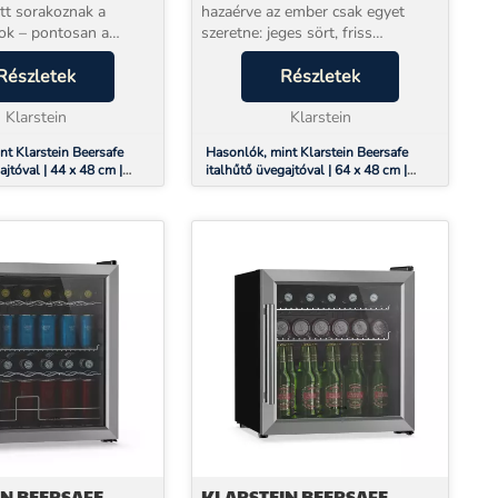
tt sorakoznak a
hazaérve az ember csak egyet
lok – pontosan a
szeretne: jeges sört, friss
őmérsékleten. A
fehérbort vagy hűvös üdítőt –
ersafe italos
Részletek
azonnal, tökéletes hőmérsékleten.
Részletek
y 47 literes
A Klarstein Beersafe italos
l gondoskodik arról,
Klarstein
hűtőszekrény pontosan erre...
Klarstein
nt Klarstein Beersafe
Hasonlók, mint Klarstein Beersafe
ajtóval | 44 x 48 cm |
italhűtő üvegajtóval | 64 x 48 cm |
világítás | Ezüst
LED-es belső világítás
N BEERSAFE
KLARSTEIN BEERSAFE