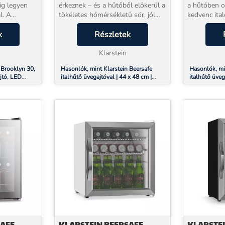
ig legyen
érkeznek – és a hűtőből előkerül a
a hűtőben o
l. A
tökéletes hőmérsékletű sör, jól
kedvenc ita
italhűtő
behűtött fehérbor, friss üdítő. A
megfelelő h
enc italai
k
Klarstein Beersafe italos hűtő
Részletek
Klarstein Be
pontosan erre a pillanatra készült:
hűtőszekrén
nt: a k...
4...
Klarstein
kapacitássa
hog...
 Brooklyn 30,
Hasonlók, mint Klarstein Beersafe
Hasonlók, mi
jtó, LED
italhűtő üvegajtóval | 44 x 48 cm |
italhűtő üveg
LED-es belső világítás | Ezüst-fehér
LED-es belső 
SAFE
KLARSTEIN BEERSAFE
KLARSTEI