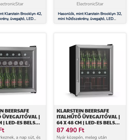
lectronicStar
rendelkezésre...
ElectronicStar
nt Klarstein Brooklyn 42,
Hasonlók, mint Klarstein Brooklyn 32,
krény, üvegajtó, LED
mini hűtőszekrény, üvegajtó, LED
lcok
világítás, polcok
N BEERSAFE
KLARSTEIN BEERSAFE
 ÜVEGAJTÓVAL |
ITALHŰTŐ ÜVEGAJTÓVAL |
M | LED-ES BELSŐ
64 X 48 CM | LED-ES BELSŐ
 | EZÜST
VILÁGÍTÁS
Ft
87 490
Ft
keznek, a nap süt, és
Nyár közepén, meleg után