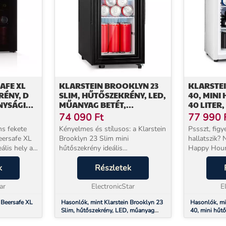
AFE XL
KLARSTEIN BROOKLYN 23
KLARSTE
RÉNY, D
SLIM, HŰTŐSZEKRÉNY, LED,
40, MINI
NYSÁGI
MŰANYAG BETÉT,
40 LITER,
M
ÜVEGAJTÓ
23DB, LED
74 090
Ft
77 990
TÓ
FEHÉR
ns fekete
Kényelmes és stílusos: a Klarstein
Pssszt, fig
Brooklyn 23 Slim mini
hallatszik? 
ális hely a
hűtőszekrény ideális
Happy Hour
űtött italok
hőmérsékletet biztosít szeszes
teljesen zaj
ban,
k
italai számára, és elegáns
Részletek
vagy zümmö
kban vagy
kialakításának köszönhetően
hűtőrendsze
ar
bárhol elfér. A Brooklyn 23 Slim
ElectronicStar
Játékosan me
E
hűt...
 Beersafe XL
Hasonlók, mint Klarstein Brooklyn 23
Hasonlók, mi
Slim, hűtőszekrény, LED, műanyag
40, mini hűtő
ály, LED, fém
betét, üvegajtó
-15°C, csende