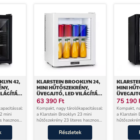
KLYN 42,
KLARSTEIN BROOKLYN 24,
KLARSTEI
ÉNY,
MINI HŰTŐSZEKRÉNY,
MINI HŰT
ILÁGÍTÁS,
ÜVEGAJTÓ, LED VILÁGÍTÁS,
ÜVEGAJTÓ
POLCOK
POLCOK
63 390
Ft
75 190
apacitással:
Kompakt, nagy tárolókapacitással:
Kompakt, na
2 mini
a Klarstein Brooklyn 23 mini
a Klarstein
hűtőszekrény 23 literes hasznos
hűtőszekrény 42 literes ha
lyet kínál.
térfogattal elegendő helyet kínál.
térfogattal 
8 °C között
k
Rugalmas belső elrendezés a
Részletek
A hőmérsékl
z. A
műanyag polcnak köszönhetően,
állítható be