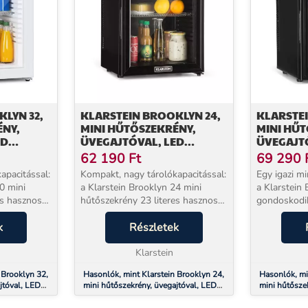
LYN 32,
KLARSTEIN BROOKLYN 24,
KLARSTEI
ÉNY,
MINI HŰTŐSZEKRÉNY,
MINI HŰT
ED
ÜVEGAJTÓVAL, LED
ÜVEGAJT
OK
VILÁGÍTÁS, POLCOK
VILÁGÍTÁ
62 190
Ft
69 290
apacitással:
Kompakt, nagy tárolókapacitással:
Egy igazi m
0 mini
a Klarstein Brooklyn 24 mini
a Klarstein
hűtőszekrény 23 literes hasznos
gondoskodik
lyet kínál.
térfogattal elegendő helyet kínál.
kedvenc ita
ti
k
Rugalmas belső elrendezés a
Részletek
megfelelő h
ozat áll
műanyag polcnak köszönhetően,
30 literes i
amely t...
Klarstein
kompresszor
 Brooklyn 32,
Hasonlók, mint Klarstein Brooklyn 24,
Hasonlók, mi
jtóval, LED
mini hűtőszekrény, üvegajtóval, LED
mini hűtősze
világítás, polcok
világítás, po