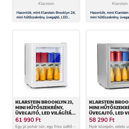
amely t...
Klarstein
Brooklyn...
Klarstein
Hasonlók, mint Klarstein Brooklyn 24,
Hasonlók, mint Klarstein
mini hűtőszekrény, üvegajtó, LED
mini hűtőszekrény, üvega
világítás, polcok
világítás, polcok
KLARSTEIN BROOKLYN 23,
KLARSTEIN BROO
MINI HŰTŐSZEKRÉNY,
MINI HŰTŐSZEKR
ÜVEGAJTÓ, LED VILÁGÍTÁS,
ÜVEGAJTÓ, LED V
POLCOK
POLCOK
61 990
Ft
58 290
Ft
Egy jó pohár sör, egy friss üdítő –
Nyár közepén, edzés u