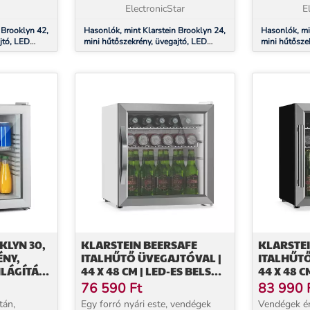
amely t...
ElectronicStar
Brooklyn...
E
 Brooklyn 42,
Hasonlók, mint Klarstein Brooklyn 24,
Hasonlók, mi
jtó, LED
mini hűtőszekrény, üvegajtó, LED
mini hűtősze
világítás, polcok
világítás, po
KLYN 30,
KLARSTEIN BEERSAFE
KLARSTEI
ÉNY,
ITALHŰTŐ ÜVEGAJTÓVAL |
ITALHŰTŐ
ILÁGÍTÁS,
44 X 48 CM | LED-ES BELSŐ
44 X 48 C
VILÁGÍTÁS | EZÜST-FEHÉR
VILÁGÍTÁS
76 590
Ft
83 990
tán,
Egy forró nyári este, vendégek
Vendégek ér