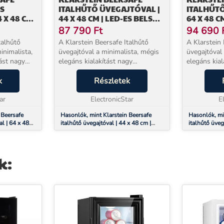
S
ITALHŰTŐ ÜVEGAJTÓVAL |
ITALHŰTŐ
 X 48 CM |
44 X 48 CM | LED-ES BELSŐ
64 X 48 C
ÁGÍTÁS
VILÁGÍTÁS | EZÜST-FEHÉR
VILÁGÍTÁS
87 790
Ft
94 690
talhűtő
A Klarstein Beersafe Italhűtő
A Klarstein 
inimalista,
üvegajtóval a minimalista, mégis
üvegajtóval
ást nagy
elegáns kialakítást nagy
elegáns kial
. Vonzó
teljesítménnyel ötvözi. Vonzó
teljesítménn
önhetően
k
megjelenésének köszönhetően
Részletek
megjelenés
zkedik a
zökkenőmentesen illeszkedik a
zökkenőment
ar
modern terekbe.A precíz ...
ElectronicStar
modern terek
E
 Beersafe
Hasonlók, mint Klarstein Beersafe
Hasonlók, mi
al | 64 x 48
italhűtő üvegajtóval | 44 x 48 cm |
italhűtő üveg
tás
LED-es belső világítás | Ezüst-fehér
LED-es belső 
k: