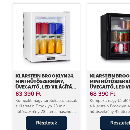
KLARSTEIN BROOKLYN 24,
KLARSTEIN BROO
MINI HŰTŐSZEKRÉNY,
MINI HŰTŐSZEKR
ÜVEGAJTÓ, LED VILÁGÍTÁS,
ÜVEGAJTÓ, LED V
POLCOK
POLCOK
63 390
Ft
68 390
Ft
Kompakt, nagy tárolókapacitással:
Kompakt, nagy tárolók
a Klarstein Brooklyn 23 mini
a Klarstein Brooklyn 4
hűtőszekrény 23 literes hasznos
hűtőszekrény 42 literes hasznos
térfogattal elegendő helyet kínál.
térfogattal elegendő he
Rugalmas belső elrendezés a
Részletek
A hőmérséklet 12 és 1
Részlete
műanyag polcnak köszönhetően,
állítható be a hűtéshe