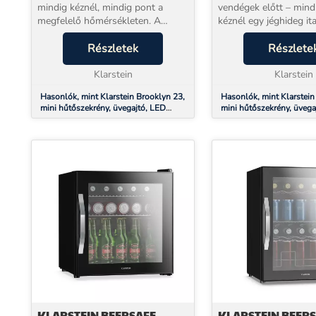
mindig kéznél, mindig pont a
vendégek előtt – mind
megfelelő hőmérsékleten. A
kéznél egy jéghideg ita
Klarstein Brooklyn 23 kompakt
Klarstein Brooklyn 30 
italhűtő ott van, ahol szüksége
Részletek
garantálja, hogy a kedv
Részlete
van rá: a nappali sarkában, az
pontosan a megfelelő
íróasztal melle...
Klarstein
hőmérsékleten várják Ö
Klarstein
Hasonlók, mint Klarstein Brooklyn 23,
Hasonlók, mint Klarstein
mini hűtőszekrény, üvegajtó, LED
mini hűtőszekrény, üvega
világítás, polcok
világítás, polcok
KLARSTEIN BEERSAFE
KLARSTEIN BEER