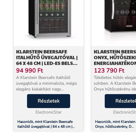
KLARSTEIN BEERSAFE
KLARSTEIN BEERS
ITALHŰTŐ ÜVEGAJTÓVAL |
ONYX, HŰTŐSZEK
64 X 48 CM | LED-ES BELSŐ
ENERGIAHATÉKO
VILÁGÍTÁS
OSZTÁLY, LED, FÉ
94 990
Ft
123 790
Ft
POLCOK, ÜVEGAJ
A Klarstein Beersafe italhűtő
Tökéletes hűtés elegá
üvegajtóval a minimalista, mégis
színben. A Klarstein Beersafe XL
elegáns kialakítást nagy
Onyx hűtőszekrény ide
teljesítménnyel ötvözi. Vonzó
friss élelmiszerek és h
megjelenésének köszönhetően
Részletek
tárolására kis lakások
Részlete
zökkenőmentesen illeszkedik a
partiszobákban, irodá
modern terekbe.A precíz ...
ElectronicStar
kertes h...
ElectronicSt
Hasonlók, mint Klarstein Beersafe
Hasonlók, mint Klarstein
italhűtő üvegajtóval | 64 x 48 cm |
Onyx, hűtőszekrény, D
LED-es belső világítás
energiahatékonysági oszt