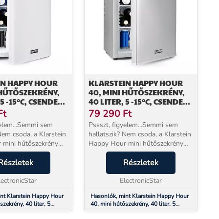
IN HAPPY HOUR
KLARSTEIN HAPPY HOUR
 HŰTŐSZEKRÉNY,
40, MINI HŰTŐSZEKRÉNY,
 5 -15°C, CSENDES,
40 LITER, 5 -15°C, CSENDES,
 VILÁGÍTÁS,
23DB, LED VILÁGÍTÁS,
Ft
79 290
Ft
EZÜST
yelem...Semmi sem
Pssszt, figyelem...Semmi sem
Nem csoda, a Klarstein
hallatszik? Nem csoda, a Klarstein
 mini hűtőszekrény
Happy Hour mini hűtőszekrény
talan. Nincs búgás
teljesen zajtalan. Nincs búgás
gés, mert a
Részletek
vagy zümmögés, mert a
Részletek
re a legmodernebb.
hűtőrendszere a legmodernebb.
gőrzi az ita...
lectronicStar
Játékosan megőrzi az ita...
ElectronicStar
nt Klarstein Happy Hour
Hasonlók, mint Klarstein Happy Hour
szekrény, 40 liter, 5
40, mini hűtőszekrény, 40 liter, 5
s, 23dB, LED világítás,
-15°C, csendes, 23dB, LED világítás,