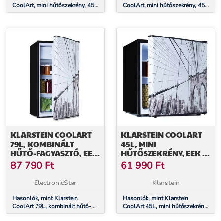
CoolArt, mini hűtőszekrény, 45
CoolArt, mini hűtőszekrény, 45
liter, Fenergiahatékonysági
liter, Fenergiahatékonysági
osztály, 1,5 liter fagyasztó,
osztály, 1,5 liter fagyasztó,
formatervezett ajtó
formatervezett ajtó
KLARSTEIN COOLART
KLARSTEIN COOLART
79L, KOMBINÁLT
45L, MINI
HŰTŐ-FAGYASZTÓ, EEK
HŰTŐSZEKRÉNY, EEK E,
E, FAGYASZTÓREKESZ 9
FAGYASZTÓREKESZ 1,5
87 790
Ft
61 990
Ft
L, FORMATERVEZETT
L, FORMATERVEZETT
AJTÓ
AJTÓ
ElectronicStar
Klarstein
Hasonlók, mint Klarstein
Hasonlók, mint Klarstein
CoolArt 79L, kombinált hűtő-
CoolArt 45L, mini hűtőszekrény,
fagyasztó, EEK E,
EEK E, fagyasztórekesz 1,5 l,