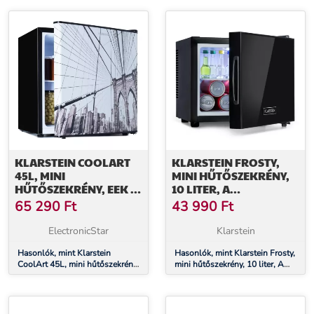
fagyasztórekesz 9 l,
formatervezett ajtó
formatervezett ajtó
KLARSTEIN COOLART
KLARSTEIN FROSTY,
45L, MINI
MINI HŰTŐSZEKRÉNY,
HŰTŐSZEKRÉNY, EEK E,
10 LITER, A
FAGYASZTÓREKESZ 1,5
ENERGIAHATÉKONYSÁGI
65 290
Ft
43 990
Ft
L, FORMATERVEZETT
OSZTÁLY, TÜKÖRÜVEG
AJTÓ
AJTÓ, FEKETE
ElectronicStar
Klarstein
Hasonlók, mint Klarstein
Hasonlók, mint Klarstein Frosty,
CoolArt 45L, mini hűtőszekrény,
mini hűtőszekrény, 10 liter, A
EEK E, fagyasztórekesz 1,5 l,
energiahatékonysági osztály,
formatervezett ajtó
tükörüveg ajtó, fekete