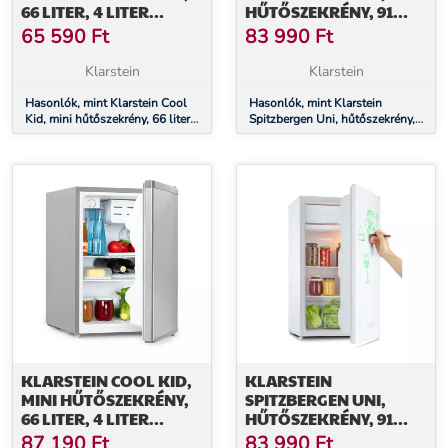
66 LITER, 4 LITER
HŰTŐSZEKRÉNY, 91
FAGYASZTÓREKESZ, 41
LITER, 10 LITER
65 590
Ft
83 990
Ft
DB, F
FAGYASZTÓREKESZ, E
ENERGIAHATÉKONYSÁGI
ENERGIAHATÉKONYSÁGI
Klarstein
Klarstein
OSZTÁLY, FEKETE
OSZTÁLY, FEHÉR
Hasonlók, mint Klarstein Cool
Hasonlók, mint Klarstein
Kid, mini hűtőszekrény, 66 liter,
Spitzbergen Uni, hűtőszekrény,
4 liter fagyasztórekesz, 41 dB, F
91 liter, 10 liter fagyasztórekesz,
energiahatékonysági osztály,
E energiahatékonysági osztály,
fekete
fehér
KLARSTEIN COOL KID,
KLARSTEIN
MINI HŰTŐSZEKRÉNY,
SPITZBERGEN UNI,
66 LITER, 4 LITER
HŰTŐSZEKRÉNY, 91
FAGYASZTÓREKESZ, 41
LITER, 10 LITER
87 190
Ft
83 990
Ft