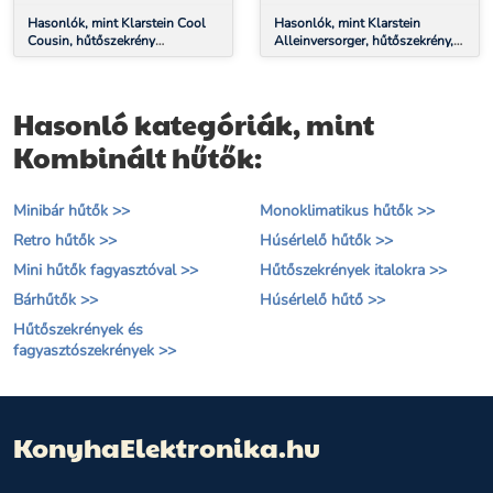
OSZTÁLY, FEKETE
FAGYASZTÓREKESZ,
Hasonlók, mint Klarstein Cool
FEKETE
Hasonlók, mint Klarstein
Cousin, hűtőszekrény
Alleinversorger, hűtőszekrény,
fagyasztóval, 70/11 liter, 40 dB,
91 liter, E energiahatékonysági
E energiahatékonysági osztály,
osztály, 2 emeletes
fekete
fagyasztórekesz, fekete
Hasonló kategóriák, mint
Kombinált hűtők:
Minibár hűtők >>
Monoklimatikus hűtők >>
Retro hűtők >>
Húsérlelő hűtők >>
Mini hűtők fagyasztóval >>
Hűtőszekrények italokra >>
Bárhűtők >>
Húsérlelő hűtő >>
Hűtőszekrények és
fagyasztószekrények >>
KonyhaElektronika.hu