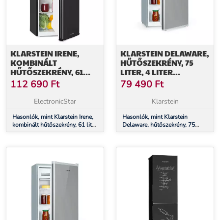
KLARSTEIN IRENE,
KLARSTEIN DELAWARE,
KOMBINÁLT
HŰTŐSZEKRÉNY, 75
HŰTŐSZEKRÉNY, 61
LITER, 4 LITER
LITER HŰTŐSZEKRÉNY,
FAGYASZTÓ, E
112 690
Ft
79 490
Ft
25 LITER FAGYASZTÓ,
ENERGIAHATÉKONYSÁGI
RETRO, PIROS
OSZTÁLY,
ElectronicStar
Klarstein
KOMPRESSZIÓ HŰTÉS
Hasonlók, mint Klarstein Irene,
Hasonlók, mint Klarstein
kombinált hűtőszekrény, 61 liter
Delaware, hűtőszekrény, 75
hűtőszekrény, 25 liter fagyasztó,
liter, 4 liter fagyasztó, E
retro, piros
energiahatékonysági osztály,
kompresszió hűtés