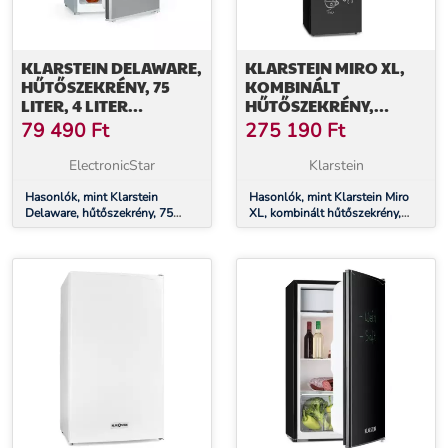
KLARSTEIN DELAWARE,
KLARSTEIN MIRO XL,
HŰTŐSZEKRÉNY, 75
KOMBINÁLT
LITER, 4 LITER
HŰTŐSZEKRÉNY,
FAGYASZTÓ, E
180/69 LITER, E
79 490
Ft
275 190
Ft
ENERGIAHATÉKONYSÁGI
ENERGIAHATÉKONYSÁGI
OSZTÁLY,
OSZTÁLY, TÁBLA
ElectronicStar
Klarstein
KOMPRESSZIÓ HŰTÉS
ELÜLSŐ RÉSZ, FEKETE
Hasonlók, mint Klarstein
Hasonlók, mint Klarstein Miro
Delaware, hűtőszekrény, 75
XL, kombinált hűtőszekrény,
liter, 4 liter fagyasztó, E
180/69 liter, E
energiahatékonysági osztály,
energiahatékonysági osztály,
kompresszió hűtés
tábla elülső rész, fekete