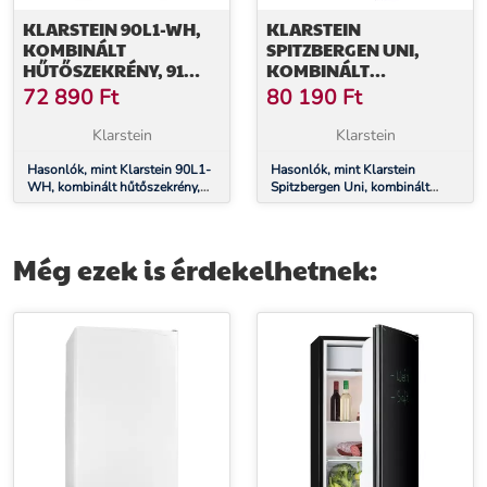
KLARSTEIN 90L1-WH,
KLARSTEIN
KOMBINÁLT
SPITZBERGEN UNI,
HŰTŐSZEKRÉNY, 91
KOMBINÁLT
LITER, E
HŰTŐSZEKRÉNY, 91
72 890
Ft
80 190
Ft
ENERGIAHATÉKONYSÁGI
LITER, E
OSZTÁLY
ENERGIAHATÉKONYSÁGI
Klarstein
Klarstein
OSZTÁLY, FEKETE
Hasonlók, mint Klarstein 90L1-
Hasonlók, mint Klarstein
WH, kombinált hűtőszekrény,
Spitzbergen Uni, kombinált
91 liter, E energiahatékonysági
hűtőszekrény, 91 liter, E
osztály
energiahatékonysági osztály,
fekete
Még ezek is érdekelhetnek: