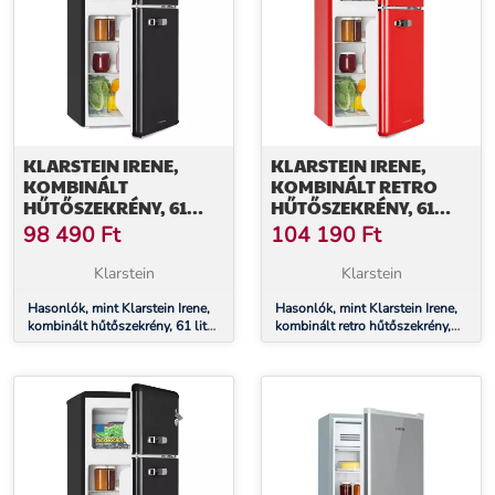
KLARSTEIN IRENE,
KLARSTEIN IRENE,
KOMBINÁLT
KOMBINÁLT RETRO
HŰTŐSZEKRÉNY, 61
HŰTŐSZEKRÉNY, 61
LITER HŰTŐSZEKRÉNY,
LITER HŰTŐSZEKRÉNY,
98 490
Ft
104 190
Ft
25 LITER FAGYASZTÓ,
25 LITER FAGYASZTÓ,
RETRO, PIROS
PIROS
Klarstein
Klarstein
Hasonlók, mint Klarstein Irene,
Hasonlók, mint Klarstein Irene,
kombinált hűtőszekrény, 61 liter
kombinált retro hűtőszekrény,
hűtőszekrény, 25 liter fagyasztó,
61 liter hűtőszekrény, 25 liter
retro, piros
fagyasztó, piros