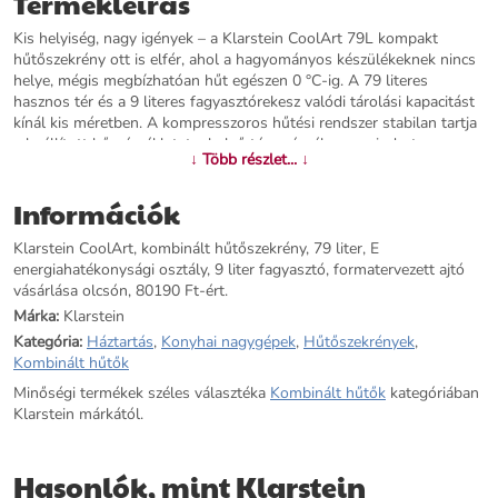
Termékleírás
Kis helyiség, nagy igények – a Klarstein CoolArt 79L kompakt
hűtőszekrény ott is elfér, ahol a hagyományos készülékeknek nincs
helye, mégis megbízhatóan hűt egészen 0 °C-ig. A 79 literes
hasznos tér és a 9 literes fagyasztórekesz valódi tárolási kapacitást
kínál kis méretben. A kompresszoros hűtési rendszer stabilan tartja
a beállított hőmérsékletet a belső tér egészében – mindezt
↓ Több részlet... ↓
mindössze 40 dB zajszinttel, ami annyira halk, hogy az irodában, a
hálószobában vagy a home office sarkában szinte észre sem venni.
Információk
Az 5 fokozatú hőmérséklet-szabályozás 0–10 °C közötti tartományt
fed le, és könnyen kezelhető. A belső kialakítás is átgondolt: a
Klarstein CoolArt, kombinált hűtőszekrény, 79 liter, E
kivehető, magasságban állítható üvegpolcok rugalmas elrendezést
energiahatékonysági osztály, 9 liter fagyasztó, formatervezett ajtó
tesznek lehetővé, legyen szó palackokról, dobozokról vagy
vásárlása olcsón, 80190 Ft-ért.
különböző méretű élelmiszerekről. Az alsó részben lévő tágas
zöldségtartó fiók extra frissességet biztosít. Az ajtópánt oldala
Márka:
Klarstein
megváltoztatható (alapbeállításban jobb oldali), a magasságban
Kategória:
Háztartás
,
Konyhai nagygépek
,
Hűtőszekrények
,
állítható lábak pedig egyenetlen padlón is stabilitást nyújtanak. A
Kombinált hűtők
CoolArt 79L tökéletes választás kollégiumba, irodába, szállodai
Minőségi termékek széles választéka
Kombinált hűtők
kategóriában
szobába, nyaralóba vagy lakóautóba. De remek ajándék is lehet első
Klarstein márkától.
lakáshoz vagy beköltözéshez. Italok, ételek, kozmetikumok,
gyógyszerek – minden elfér benne, nagyméretű hűtő nélkül is.
Rendelje meg a Klarstein CoolArt 79L-t, és hasznosítson minden
Hasonlók, mint Klarstein
centimétert ott, ahol valóban szüksége van rá.