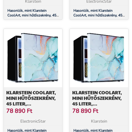
FAGYASZTÓ,
FAGYASZTÓ,
Klarstein
ElectronicStar
FORMATERVEZETT
FORMATERVEZETT
AJTÓ
Hasonlók, mint Klarstein
AJTÓ
Hasonlók, mint Klarstein
CoolArt, mini hűtőszekrény, 45
CoolArt, mini hűtőszekrény, 45
liter, E energiahatékonysági
liter, E energiahatékonysági
osztály, 1,5 liter fagyasztó,
osztály, 1,5 liter fagyasztó,
formatervezett ajtó
formatervezett ajtó
KLARSTEIN COOLART,
KLARSTEIN COOLART,
MINI HŰTŐSZEKRÉNY,
MINI HŰTŐSZEKRÉNY,
45 LITER,
45 LITER,
FENERGIAHATÉKONYSÁGI
FENERGIAHATÉKONYSÁGI
78 890
Ft
78 890
Ft
OSZTÁLY, 1,5 LITER
OSZTÁLY, 1,5 LITER
FAGYASZTÓ,
FAGYASZTÓ,
ElectronicStar
Klarstein
FORMATERVEZETT
FORMATERVEZETT
AJTÓ
Hasonlók, mint Klarstein
AJTÓ
Hasonlók, mint Klarstein