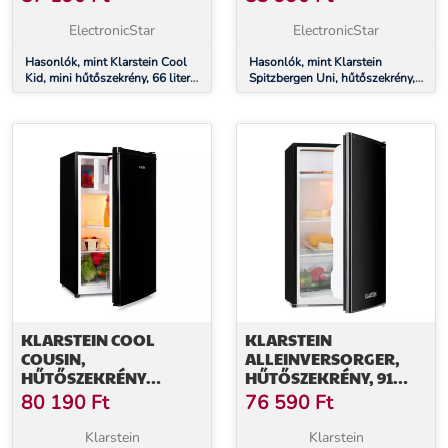
DB, F
FAGYASZTÓREKESZ, E
ENERGIAHATÉKONYSÁGI
ENERGIAHATÉKONYSÁGI
ElectronicStar
ElectronicStar
OSZTÁLY, CSISZOLT
OSZTÁLY, FEHÉR
ROZSDAMENTES ACÉL
Hasonlók, mint Klarstein Cool
Hasonlók, mint Klarstein
Kid, mini hűtőszekrény, 66 liter,
Spitzbergen Uni, hűtőszekrény,
4 liter fagyasztórekesz, 41 dB, F
91 liter, 10 liter fagyasztórekesz,
energiahatékonysági osztály,
E energiahatékonysági osztály,
csiszolt rozsdamentes acél
fehér
KLARSTEIN COOL
KLARSTEIN
COUSIN,
ALLEINVERSORGER,
HŰTŐSZEKRÉNY
HŰTŐSZEKRÉNY, 91
FAGYASZTÓVAL, 70/11
LITER, E
80 190
Ft
76 590
Ft
LITER, 40 DB, E
ENERGIAHATÉKONYSÁGI
ENERGIAHATÉKONYSÁGI
OSZTÁLY, 2 EMELETES
Klarstein
Klarstein