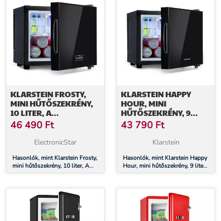
KLARSTEIN FROSTY,
KLARSTEIN HAPPY
MINI HŰTŐSZEKRÉNY,
HOUR, MINI
10 LITER, A
HŰTŐSZEKRÉNY, 9
ENERGIAHATÉKONYSÁGI
LITER, A
46 490
Ft
43 790
Ft
OSZTÁLY, TÜKÖRÜVEG
ENERGIAHATÉKONYSÁGI
AJTÓ, FEKETE
OSZTÁLY, TÜKÖRÜVEG
ElectronicStar
Klarstein
AJTÓ, FEKETE
Hasonlók, mint Klarstein Frosty,
Hasonlók, mint Klarstein Happy
mini hűtőszekrény, 10 liter, A
Hour, mini hűtőszekrény, 9 liter,
energiahatékonysági osztály,
A energiahatékonysági osztály,
tükörüveg ajtó, fekete
tükörüveg ajtó, fekete