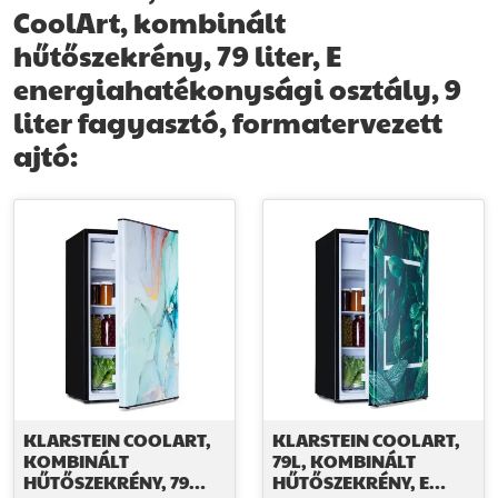
CoolArt, kombinált
További információk>>
hűtőszekrény, 79 liter, E
energiahatékonysági osztály, 9
liter fagyasztó, formatervezett
ajtó:
KLARSTEIN COOLART,
KLARSTEIN COOLART,
KOMBINÁLT
79L, KOMBINÁLT
HŰTŐSZEKRÉNY, 79
HŰTŐSZEKRÉNY, E