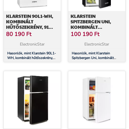
KLARSTEIN 90L1-WH,
KLARSTEIN
KOMBINÁLT
SPITZBERGEN UNI,
HŰTŐSZEKRÉNY, 91
KOMBINÁLT
LITER, E
HŰTŐSZEKRÉNY, 91
80 190
Ft
100 190
Ft
ENERGIAHATÉKONYSÁGI
LITER, E
OSZTÁLY
ENERGIAHATÉKONYSÁGI
ElectronicStar
ElectronicStar
OSZTÁLY, FEKETE
Hasonlók, mint Klarstein 90L1-
Hasonlók, mint Klarstein
WH, kombinált hűtőszekrény,
Spitzbergen Uni, kombinált
91 liter, E energiahatékonysági
hűtőszekrény, 91 liter, E
osztály
energiahatékonysági osztály,
fekete