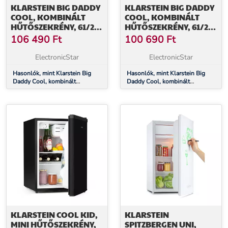
KLARSTEIN BIG DADDY
KLARSTEIN BIG DADDY
COOL, KOMBINÁLT
COOL, KOMBINÁLT
HŰTŐSZEKRÉNY, 61/26
HŰTŐSZEKRÉNY, 61/26
LITERES, 40 DB, F
LITERES, 40 DB, F
106 490
Ft
100 690
Ft
ENERGIAHATÉKONYSÁGI
ENERGIAHATÉKONYSÁGI
OSZTÁLY, FEKETE
OSZTÁLY, FEHÉR
ElectronicStar
ElectronicStar
Hasonlók, mint Klarstein Big
Hasonlók, mint Klarstein Big
Daddy Cool, kombinált
Daddy Cool, kombinált
hűtőszekrény, 61/26 literes, 40
hűtőszekrény, 61/26 literes, 40
dB, F energiahatékonysági
dB, F energiahatékonysági
osztály, fekete
osztály, fehér
KLARSTEIN COOL KID,
KLARSTEIN
MINI HŰTŐSZEKRÉNY,
SPITZBERGEN UNI,