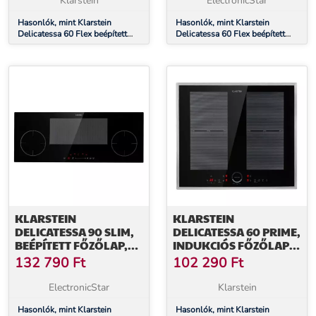
Klarstein
ElectronicStar
Hasonlók, mint Klarstein
Hasonlók, mint Klarstein
Delicatessa 60 Flex beépített
Delicatessa 60 Flex beépített
indukciós főzőlap, 7000 W,
indukciós főzőlap, 7000 W,
Flexi zóna, Booster, Indukció
Flexi zóna, Booster, Indukció
KLARSTEIN
KLARSTEIN
DELICATESSA 90 SLIM,
DELICATESSA 60 PRIME,
BEÉPÍTETT FŐZŐLAP,
INDUKCIÓS FŐZŐLAP,
7000 W, 4 ZÓNA,
7000 W, 4 ZÓNA,
132 790
Ft
102 290
Ft
ÖNÁLLÓ
IDŐZÍTŐ, FEKETE
ElectronicStar
Klarstein
Hasonlók, mint Klarstein
Hasonlók, mint Klarstein