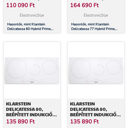
INDUKCIÓS FŐZŐLAP,
INDUKCIÓS FŐZŐLAP,
110 090
Ft
164 690
Ft
INDUKCIÓ, 7000 W, 4
7000 W, 4 ZÓNA
ZÓNA, FEKETE
ElectronicStar
ElectronicStar
Hasonlók, mint Klarstein
Hasonlók, mint Klarstein
Delicatessa 60 Hybrid Prime,
Delicatessa 77 Hybrid Prime,
indukciós főzőlap, indukció,
indukciós főzőlap, 7000 W, 4
7000 W, 4 zóna, fekete
zóna
KLARSTEIN
KLARSTEIN
DELICATESSA 80,
DELICATESSA 80,
BEÉPÍTETT INDUKCIÓS
BEÉPÍTETT INDUKCIÓS
FŐZŐLAP, 3 ZÓNA,
FŐZŐLAP, 3 ZÓNA,
135 890
Ft
135 890
Ft
6000 W, PAELLA ZÓNA,
6000 W, PAELLA ZÓNA,