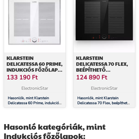
KLARSTEIN
KLARSTEIN
DELICATESSA 60 PRIME,
DELICATESSA 70 FLEX,
INDUKCIÓS FŐZŐLAP,
BEÉPÍTHETŐ
7000 W, 4 ZÓNA,
INDUKCIÓS FŐZŐLAP, 4
133 190
Ft
124 890
Ft
IDŐZÍTŐ, FEHÉR
ZÓNA, 7000 W,
ÜVEGKERÁMIA
ElectronicStar
ElectronicStar
Hasonlók, mint Klarstein
Hasonlók, mint Klarstein
Delicatessa 60 Prime, indukciós
Delicatessa 70 Flex, beépíthető
főzőlap, 7000 W, 4 zóna,
indukciós főzőlap, 4 zóna, 7000
időzítő, fehér
W, üvegkerámia
Hasonló kategóriák, mint
Indukciós főzőlapok: