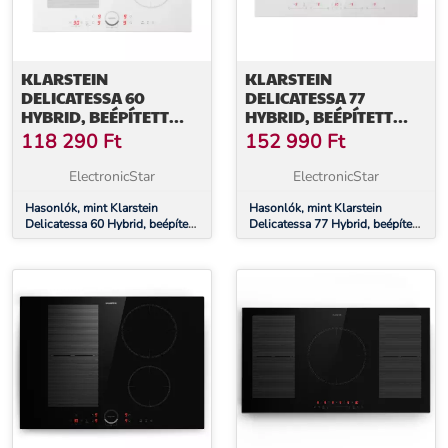
KLARSTEIN
KLARSTEIN
DELICATESSA 60
DELICATESSA 77
HYBRID, BEÉPÍTETT
HYBRID, BEÉPÍTETT
INDUKCIÓS FŐZŐLAP,
INDUKCIÓS FŐZŐLAP,
118 290
Ft
152 990
Ft
7000 W, 4 ZÓNA
7000 W, 4 ZÓNA
ElectronicStar
ElectronicStar
Hasonlók, mint Klarstein
Hasonlók, mint Klarstein
Delicatessa 60 Hybrid, beépített
Delicatessa 77 Hybrid, beépített
indukciós főzőlap, 7000 W, 4
indukciós főzőlap, 7000 W, 4
zóna
zóna