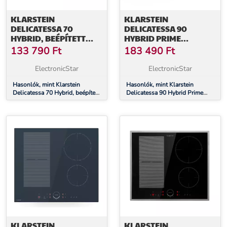
KLARSTEIN
KLARSTEIN
DELICATESSA 70
DELICATESSA 90
HYBRID, BEÉPÍTETT
HYBRID PRIME
INDUKCIÓS FŐZŐLAP, 4
BEÉPÍTETT INDUKCIÓS
133 790
Ft
183 490
Ft
ZÓNA, 7000 W,
FŐZŐLAP 5 ZÓNA, 7200
ÜVEGKERÁMIA
W ÖNELLÁTÓ
ElectronicStar
ElectronicStar
Hasonlók, mint Klarstein
Hasonlók, mint Klarstein
Delicatessa 70 Hybrid, beépített
Delicatessa 90 Hybrid Prime
indukciós főzőlap, 4 zóna, 7000
beépített indukciós főzőlap 5
W, üvegkerámia
zóna, 7200 W önellátó
KLARSTEIN
KLARSTEIN