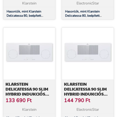
ÜVEGKERÁMIA
ÜVEGKERÁMIA
Klarstein
ElectronicStar
Hasonlók, mint Klarstein
Hasonlók, mint Klarstein
Delicatessa 80, beépített
Delicatessa 80, beépített
indukciós főzőlap, 3 zóna, 6000
indukciós főzőlap, 3 zóna, 6000
W, Paella zóna, üvegkerámia
W, Paella zóna, üvegkerámia
KLARSTEIN
KLARSTEIN
DELICATESSA 90 SLIM
DELICATESSA 90 SLIM
HYBRID INDUKCIÓS
HYBRID INDUKCIÓS
FŐZŐLAP
FŐZŐLAP
133 690
Ft
144 790
Ft
Klarstein
ElectronicStar