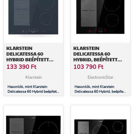
KLARSTEIN
KLARSTEIN
DELICATESSA 60
DELICATESSA 60
HYBRID BEÉPÍTETT
HYBRID, BEÉPÍTETT
INDUKCIÓS FŐZŐLAP,
INDUKCIÓS FŐZŐLAP,
133 390
Ft
103 790
Ft
7000 W, FLEXI ZÓNA,
7000 W, 4 ZÓNA,
BOOSTER, INDUKCIÓ
FEKETE
Klarstein
ElectronicStar
Hasonlók, mint Klarstein
Hasonlók, mint Klarstein
Delicatessa 60 Hybrid beépített
Delicatessa 60 Hybrid, beépített
indukciós főzőlap, 7000 W,
indukciós főzőlap, 7000 W, 4
Flexi zóna, Booster, Indukció
zóna, fekete