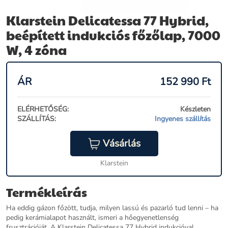
Klarstein Delicatessa 77 Hybrid,
beépített indukciós főzőlap, 7000
W, 4 zóna
ÁR
152 990
Ft
ELÉRHETŐSÉG:
Készleten
SZÁLLÍTÁS:
Ingyenes szállítás
Vásárlás
Klarstein
Termékleírás
Ha eddig gázon főzött, tudja, milyen lassú és pazarló tud lenni – ha
pedig kerámialapot használt, ismeri a hőegyenetlenség
frusztrációját. A Klarstein Delicatessa 77 Hybrid indukcióval