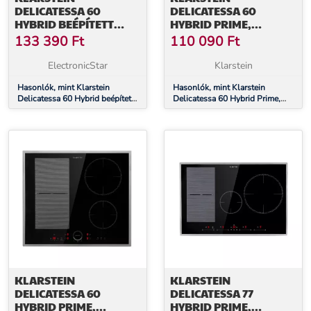
DELICATESSA 60
DELICATESSA 60
HYBRID BEÉPÍTETT
HYBRID PRIME,
INDUKCIÓS FŐZŐLAP,
INDUKCIÓS FŐZŐLAP,
133 390
Ft
110 090
Ft
7000 W, FLEXI ZÓNA,
INDUKCIÓ, 7000 W, 4
BOOSTER, INDUKCIÓ
ZÓNA, FEKETE
ElectronicStar
Klarstein
Hasonlók, mint Klarstein
Hasonlók, mint Klarstein
Delicatessa 60 Hybrid beépített
Delicatessa 60 Hybrid Prime,
indukciós főzőlap, 7000 W,
indukciós főzőlap, indukció,
Flexi zóna, Booster, Indukció
7000 W, 4 zóna, fekete
KLARSTEIN
KLARSTEIN
DELICATESSA 60
DELICATESSA 77
HYBRID PRIME,
HYBRID PRIME,