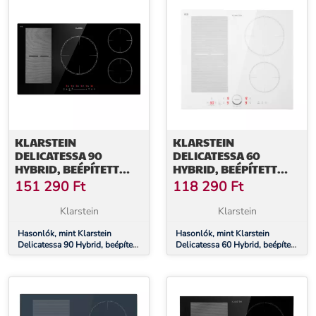
KLARSTEIN
KLARSTEIN
DELICATESSA 90
DELICATESSA 60
HYBRID, BEÉPÍTETT
HYBRID, BEÉPÍTETT
INDUKCIÓS FŐZŐLAP,
INDUKCIÓS FŐZŐLAP,
151 290
Ft
118 290
Ft
7400 W, 5 ZÓNA,
7000 W, 4 ZÓNA
FEKETE
Klarstein
Klarstein
Hasonlók, mint Klarstein
Hasonlók, mint Klarstein
Delicatessa 90 Hybrid, beépített
Delicatessa 60 Hybrid, beépített
indukciós főzőlap, 7400 W, 5
indukciós főzőlap, 7000 W, 4
zóna, fekete
zóna