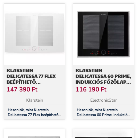
KLARSTEIN
KLARSTEIN
DELICATESSA 77 FLEX
DELICATESSA 60 PRIME,
BEÉPÍTHETŐ
INDUKCIÓS FŐZŐLAP,
INDUKCIÓS FŐZŐLAP 4
7000 W, 4 ZÓNA,
147 390
Ft
116 190
Ft
ZÓNA 7000 W
IDŐZÍTŐ, FEKETE
Klarstein
ElectronicStar
Hasonlók, mint Klarstein
Hasonlók, mint Klarstein
Delicatessa 77 Flex beépíthető
Delicatessa 60 Prime, indukciós
indukciós főzőlap 4 zóna 7000
főzőlap, 7000 W, 4 zóna,
W
időzítő, fekete