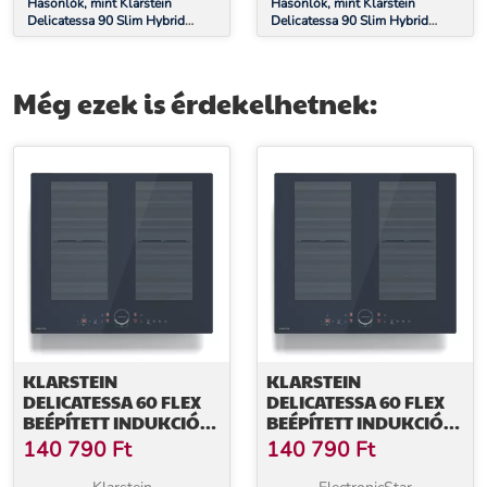
Hasonlók, mint Klarstein
Hasonlók, mint Klarstein
Delicatessa 90 Slim Hybrid
Delicatessa 90 Slim Hybrid
indukciós főzőlap
indukciós főzőlap
Még ezek is érdekelhetnek:
KLARSTEIN
KLARSTEIN
DELICATESSA 60 FLEX
DELICATESSA 60 FLEX
BEÉPÍTETT INDUKCIÓS
BEÉPÍTETT INDUKCIÓS
FŐZŐLAP, 7000 W,
FŐZŐLAP, 7000 W,
140 790
Ft
140 790
Ft
FLEXI ZÓNA, BOOSTER,
FLEXI ZÓNA, BOOSTER,
INDUKCIÓ
INDUKCIÓ