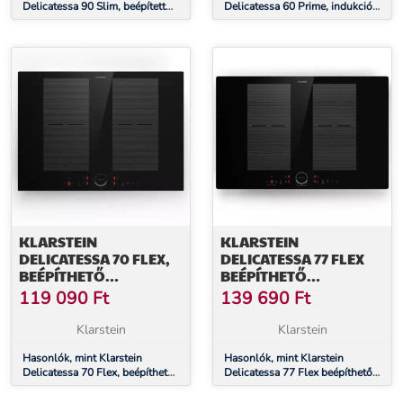
Delicatessa 90 Slim, beépített
Delicatessa 60 Prime, indukciós
főzőlap, 7000 W, 4 zóna, önálló
főzőlap, 7000 W, 4 zóna,
időzítő, fekete
KLARSTEIN
KLARSTEIN
DELICATESSA 70 FLEX,
DELICATESSA 77 FLEX
BEÉPÍTHETŐ
BEÉPÍTHETŐ
INDUKCIÓS FŐZŐLAP, 4
INDUKCIÓS FŐZŐLAP 4
119 090
Ft
139 690
Ft
ZÓNA, 7000 W,
ZÓNA 7000 W
ÜVEGKERÁMIA
ÜVEGKERÁMIA
Klarstein
Klarstein
Hasonlók, mint Klarstein
Hasonlók, mint Klarstein
Delicatessa 70 Flex, beépíthető
Delicatessa 77 Flex beépíthető
indukciós főzőlap, 4 zóna, 7000
indukciós főzőlap 4 zóna 7000
W, üvegkerámia
W üvegkerámia