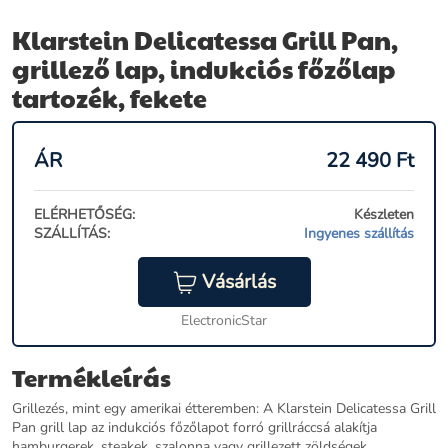
Klarstein Delicatessa Grill Pan,
grillező lap, indukciós főzőlap
tartozék, fekete
ÁR
22 490
Ft
ELÉRHETŐSÉG:
Készleten
SZÁLLÍTÁS:
Ingyenes szállítás
Vásárlás
ElectronicStar
Termékleírás
Grillezés, mint egy amerikai étteremben: A Klarstein Delicatessa Grill
Pan grill lap az indukciós főzőlapot forró grillráccsá alakítja
hamburgerek, steakek, szalonna vagy grillezett zöldségek