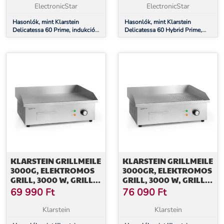
ZÓNA, FEKETE
ElectronicStar
ElectronicStar
Hasonlók, mint Klarstein
Hasonlók, mint Klarstein
Delicatessa 60 Prime, indukciós
Delicatessa 60 Hybrid Prime,
főzőlap, 7000 W, 4 zóna,
indukciós főzőlap, indukció,
időzítő, fekete
7000 W, 4 zóna, fekete
KLARSTEIN GRILLMEILE
KLARSTEIN GRILLMEILE
3000G, ELEKTROMOS
3000GR, ELEKTROMOS
GRILL, 3000 W, GRILL
GRILL, 3000 W, GRILL
LAP, 54,5 X 35 CM, SIMA
LAP, 54,5 X 35 CM,
69 990
Ft
76 090
Ft
SIMA/BORDÁS
Klarstein
Klarstein