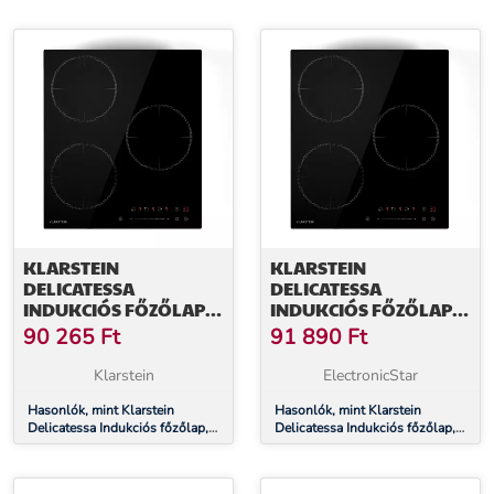
KLARSTEIN
KLARSTEIN
DELICATESSA
DELICATESSA
INDUKCIÓS FŐZŐLAP,
INDUKCIÓS FŐZŐLAP,
45 CM, 6600 W, 3
45 CM, 6600 W, 3
90 265
Ft
91 890
Ft
FŐZŐLAP
FŐZŐLAP
Klarstein
ElectronicStar
Hasonlók, mint Klarstein
Hasonlók, mint Klarstein
Delicatessa Indukciós főzőlap,
Delicatessa Indukciós főzőlap,
45 cm, 6600 W, 3 főzőlap
45 cm, 6600 W, 3 főzőlap