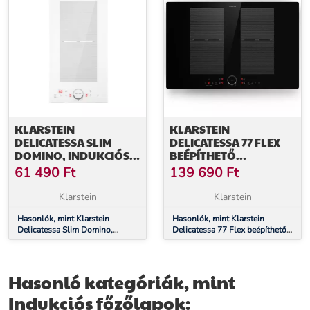
KLARSTEIN
KLARSTEIN
DELICATESSA SLIM
DELICATESSA 77 FLEX
DOMINO, INDUKCIÓS
BEÉPÍTHETŐ
FŐZŐLAP, 3500 W,
INDUKCIÓS FŐZŐLAP 4
61 490
Ft
139 690
Ft
IDŐZÍTŐ
ZÓNA 7000 W
ÜVEGKERÁMIA
Klarstein
Klarstein
Hasonlók, mint Klarstein
Hasonlók, mint Klarstein
Delicatessa Slim Domino,
Delicatessa 77 Flex beépíthető
indukciós főzőlap, 3500 W,
indukciós főzőlap 4 zóna 7000
időzítő
W üvegkerámia
Hasonló kategóriák, mint
Indukciós főzőlapok: