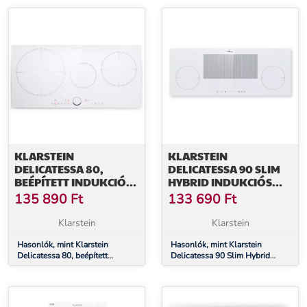
működő
KLARSTEIN
KLARSTEIN
DELICATESSA 80,
DELICATESSA 90 SLIM
BEÉPÍTETT INDUKCIÓS
HYBRID INDUKCIÓS
FŐZŐLAP, 3 ZÓNA,
FŐZŐLAP
135 890
Ft
133 690
Ft
6000 W, PAELLA ZÓNA,
ÜVEGKERÁMIA
Klarstein
Klarstein
Hasonlók, mint Klarstein
Hasonlók, mint Klarstein
Delicatessa 80, beépített
Delicatessa 90 Slim Hybrid
indukciós főzőlap, 3 zóna, 6000
indukciós főzőlap
W, Paella zóna, üvegkerámia