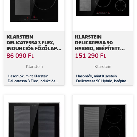
KLARSTEIN
KLARSTEIN
DELICATESSA 3 FLEX,
DELICATESSA 90
INDUKCIÓS FŐZŐLAP,
HYBRID, BEÉPÍTETT
6600 W, 3 ZÓNA,
INDUKCIÓS FŐZŐLAP,
86 090
Ft
151 290
Ft
ÜVEGKERÁMIA, FEKETE
7400 W, 5 ZÓNA,
FEKETE
Klarstein
Klarstein
Hasonlók, mint Klarstein
Hasonlók, mint Klarstein
Delicatessa 3 Flex, indukciós
Delicatessa 90 Hybrid, beépített
főzőlap, 6600 W, 3 zóna,
indukciós főzőlap, 7400 W, 5
üvegkerámia, fekete
zóna, fekete