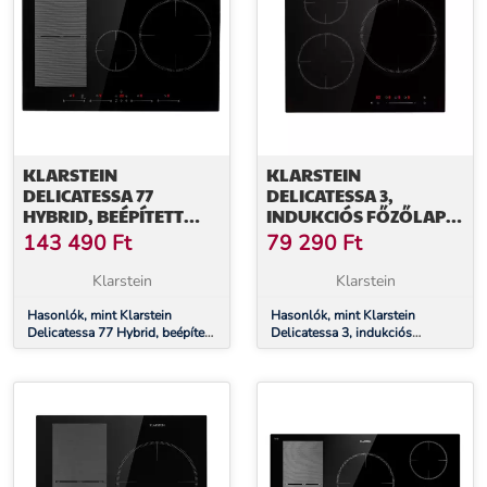
KLARSTEIN
KLARSTEIN
DELICATESSA 77
DELICATESSA 3,
HYBRID, BEÉPÍTETT
INDUKCIÓS FŐZŐLAP,
INDUKCIÓS FŐZŐLAP,
5800 W, 3 ZÓNA,
143 490
Ft
79 290
Ft
7000 W, 4 ZÓNA,
ÜVEGKERÁMIA, FEKETE
FEKETE
Klarstein
Klarstein
Hasonlók, mint Klarstein
Hasonlók, mint Klarstein
Delicatessa 77 Hybrid, beépített
Delicatessa 3, indukciós
indukciós főzőlap, 7000 W, 4
főzőlap, 5800 W, 3 zóna,
zóna, fekete
üvegkerámia, fekete