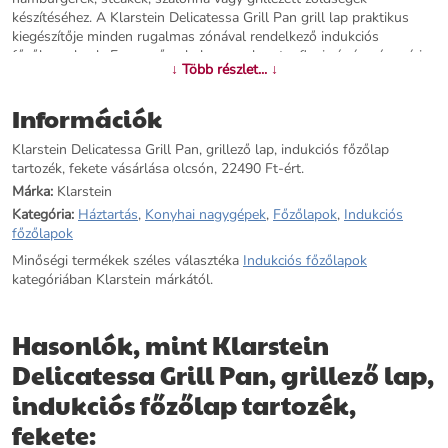
készítéséhez. A Klarstein Delicatessa Grill Pan grill lap praktikus
kiegészítője minden rugalmas zónával rendelkező indukciós
főzőlapunknak. Egyszerűen helyezze a lapot a flexi zónára, és máris
↓ Több részlet... ↓
profi módon grillezhet - az otthonában, közvetlenül a konyhapulton!
A különböző grillkülönlegességek tökéletes elkészítése érdekében a
Információk
gril lap felületének egyik fele bordázott, a másik fele pedig sima. A
43,5 x 23 cm-es méretnek köszönhetően bőven van hely az egész
Klarstein Delicatessa Grill Pan, grillező lap, indukciós főzőlap
család vagy a barátok megvendégelésére. A felület praktikus
tartozék, fekete vásárlása olcsón, 22490 Ft-ért.
tapadásgátló bevonattal rendelkezik, így a forró szórakozás során
semmi sem kozmál oda, és utána minden gyorsan tisztítható. A
Márka:
Klarstein
fogantyúnak köszönhetően a lap könnyen és biztonságosan
Kategória:
Háztartás
,
Konyhai nagygépek
,
Főzőlapok
,
Indukciós
mozgatható, még akkor is, ha forró. Étkezés otthon: A Klarstein
főzőlapok
Seliacatessa Grill Pan grill lap a flexi zónával ellátott indukciós
Minőségi termékek széles választéka
Indukciós főzőlapok
főzőlapot forró grillsütővé alakítja.
kategóriában Klarstein márkától.
További információk>>
Hasonlók, mint Klarstein
Delicatessa Grill Pan, grillező lap,
indukciós főzőlap tartozék,
fekete: