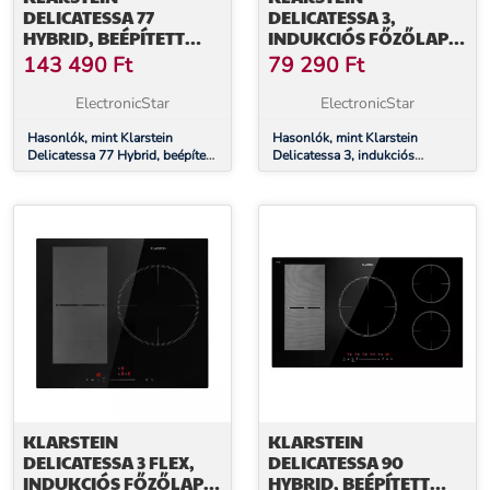
DELICATESSA 77
DELICATESSA 3,
HYBRID, BEÉPÍTETT
INDUKCIÓS FŐZŐLAP,
INDUKCIÓS FŐZŐLAP,
5800 W, 3 ZÓNA,
143 490
Ft
79 290
Ft
7000 W, 4 ZÓNA,
ÜVEGKERÁMIA, FEKETE
FEKETE
ElectronicStar
ElectronicStar
Hasonlók, mint Klarstein
Hasonlók, mint Klarstein
Delicatessa 77 Hybrid, beépített
Delicatessa 3, indukciós
indukciós főzőlap, 7000 W, 4
főzőlap, 5800 W, 3 zóna,
zóna, fekete
üvegkerámia, fekete
KLARSTEIN
KLARSTEIN
DELICATESSA 3 FLEX,
DELICATESSA 90
INDUKCIÓS FŐZŐLAP,
HYBRID, BEÉPÍTETT