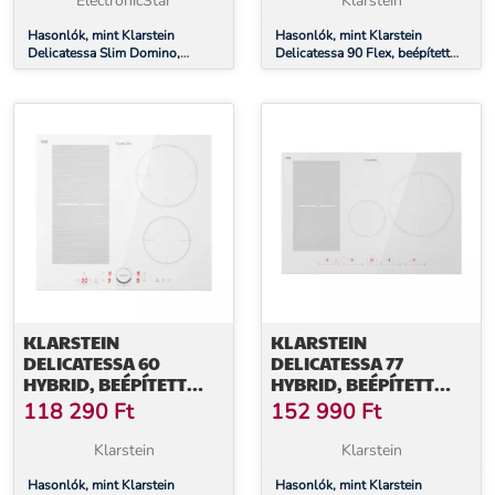
ElectronicStar
Klarstein
Hasonlók, mint Klarstein
Hasonlók, mint Klarstein
Delicatessa Slim Domino,
Delicatessa 90 Flex, beépített
indukciós főzőlap, 3500 W,
indukciós főzőlap, indukció,
időzítő
7400 W, 5 zóna, egyedülálló
KLARSTEIN
KLARSTEIN
DELICATESSA 60
DELICATESSA 77
HYBRID, BEÉPÍTETT
HYBRID, BEÉPÍTETT
INDUKCIÓS FŐZŐLAP,
INDUKCIÓS FŐZŐLAP,
118 290
Ft
152 990
Ft
7000 W, 4 ZÓNA
7000 W, 4 ZÓNA
Klarstein
Klarstein
Hasonlók, mint Klarstein
Hasonlók, mint Klarstein