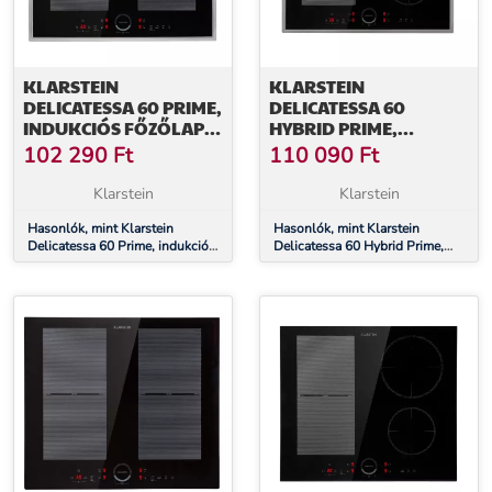
KLARSTEIN
KLARSTEIN
DELICATESSA 60 PRIME,
DELICATESSA 60
INDUKCIÓS FŐZŐLAP,
HYBRID PRIME,
7000 W, 4 ZÓNA,
INDUKCIÓS FŐZŐLAP,
102 290
Ft
110 090
Ft
IDŐZÍTŐ, FEKETE
INDUKCIÓ, 7000 W, 4
ZÓNA, FEKETE
Klarstein
Klarstein
Hasonlók, mint Klarstein
Hasonlók, mint Klarstein
Delicatessa 60 Prime, indukciós
Delicatessa 60 Hybrid Prime,
főzőlap, 7000 W, 4 zóna,
indukciós főzőlap, indukció,
időzítő, fekete
7000 W, 4 zóna, fekete