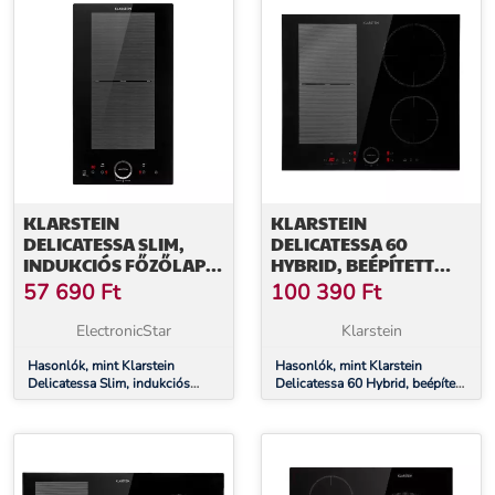
KLARSTEIN
KLARSTEIN
DELICATESSA SLIM,
DELICATESSA 60
INDUKCIÓS FŐZŐLAP,
HYBRID, BEÉPÍTETT
3500 W, IDŐZÍTŐ,
INDUKCIÓS FŐZŐLAP,
57 690
Ft
100 390
Ft
FEKETE
7000 W, 4 ZÓNA,
FEKETE
ElectronicStar
Klarstein
Hasonlók, mint Klarstein
Hasonlók, mint Klarstein
Delicatessa Slim, indukciós
Delicatessa 60 Hybrid, beépített
főzőlap, 3500 W, időzítő, fekete
indukciós főzőlap, 7000 W, 4
zóna, fekete