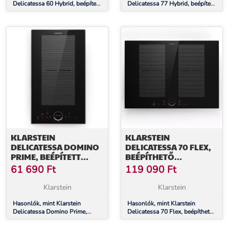
Delicatessa 60 Hybrid, beépített
Delicatessa 77 Hybrid, beépített
indukciós főzőlap, 7000 W, 4
indukciós főzőlap, 7000 W, 4
zóna
zóna
KLARSTEIN
KLARSTEIN
DELICATESSA DOMINO
DELICATESSA 70 FLEX,
PRIME, BEÉPÍTETT
BEÉPÍTHETŐ
INDUKCIÓS FŐZŐLAP, 2
INDUKCIÓS FŐZŐLAP, 4
61 690
Ft
119 090
Ft
ZÓNÁS, 3500 W,
ZÓNA, 7000 W,
ÖNÁLLÓAN MŰKÖDŐ
ÜVEGKERÁMIA
Klarstein
Klarstein
Hasonlók, mint Klarstein
Hasonlók, mint Klarstein
Delicatessa Domino Prime,
Delicatessa 70 Flex, beépíthető
beépített indukciós főzőlap, 2
indukciós főzőlap, 4 zóna, 7000
zónás, 3500 W, önállóan
W, üvegkerámia