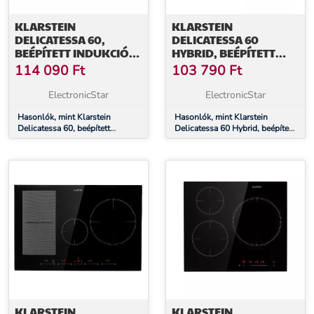
KLARSTEIN
KLARSTEIN
DELICATESSA 60,
DELICATESSA 60
BEÉPÍTETT INDUKCIÓS
HYBRID, BEÉPÍTETT
FŐZŐLAP, 7000 W, 4
INDUKCIÓS FŐZŐLAP,
114 090
Ft
103 790
Ft
ZÓNA, ÜVEGKERÁMIA,
7000 W, 4 ZÓNA,
FEKETE
FEKETE
ElectronicStar
ElectronicStar
Hasonlók, mint Klarstein
Hasonlók, mint Klarstein
Delicatessa 60, beépített
Delicatessa 60 Hybrid, beépített
indukciós főzőlap, 7000 W, 4
indukciós főzőlap, 7000 W, 4
zóna, üvegkerámia, fekete
zóna, fekete
KLARSTEIN
KLARSTEIN