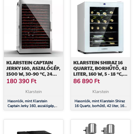
KLARSTEIN CAPTAIN
KLARSTEIN SHIRAZ 16
JERKY 160, ASZALÓGÉP,
QUARTZ, BORHŰTŐ, 42
1500 W, 30-90 °C, 24
LITER, 160 W, 5 - 18 °C,
ÓRÁS IDŐZÍTŐ,
ÉRINTŐKÉPERNYŐS
180 390
Ft
86 890
Ft
ROZSDAMENTES ACÉL
VEZÉRLŐPANEL
Klarstein
Klarstein
Hasonlók, mint Klarstein
Hasonlók, mint Klarstein Shiraz
Captain Jerky 160, aszalógép,
16 Quartz, borhűtő, 42 liter, 160
1500 W, 30-90 °C, 24 órás
W, 5 - 18 °C, érintőképernyős
időzítő, rozsdamentes acél
vezérlőpanel