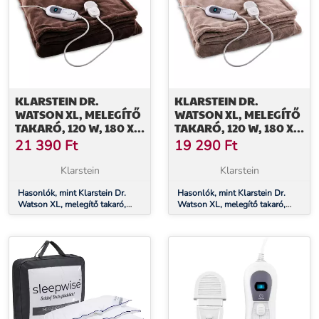
KLARSTEIN DR.
KLARSTEIN DR.
WATSON XL, MELEGÍTŐ
WATSON XL, MELEGÍTŐ
TAKARÓ, 120 W, 180 X
TAKARÓ, 120 W, 180 X
130 CM, MOSHATÓ,
130 CM, MOSHATÓ,
21 390
Ft
19 290
Ft
MIKROPLÜSS, BARNA
MIKROPLÜSS, BÉZS
Klarstein
Klarstein
Hasonlók, mint Klarstein Dr.
Hasonlók, mint Klarstein Dr.
Watson XL, melegítő takaró,
Watson XL, melegítő takaró,
120 W, 180 x 130 cm, mosható,
120 W, 180 x 130 cm, mosható,
mikroplüss, barna
mikroplüss, bézs