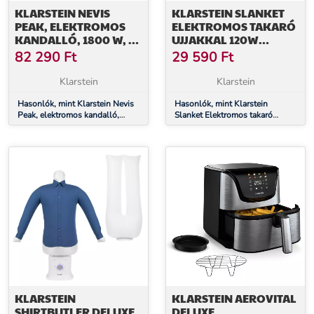
KLARSTEIN NEVIS
KLARSTEIN SLANKET
PEAK, ELEKTROMOS
ELEKTROMOS TAKARÓ
KANDALLÓ, 1800 W, 10
UJJAKKAL 120W
- 30 °C FŰTÉSI
155X180CM CORAL
82 290
Ft
29 590
Ft
FUNKCIÓ,
FLEECE
TÁVIRÁNYÍTÓ
Klarstein
Klarstein
Hasonlók, mint Klarstein Nevis
Hasonlók, mint Klarstein
Peak, elektromos kandalló,
Slanket Elektromos takaró
1800 W, 10 - 30 °C fűtési
ujjakkal 120W 155x180cm
funkció, távirányító
Coral Fleece
KLARSTEIN
KLARSTEIN AEROVITAL
SHIRTBUTLER DELUXE,
DELUXE