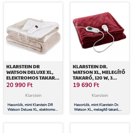
KLARSTEIN DR
KLARSTEIN DR.
WATSON DELUXE XL,
WATSON XL, MELEGÍTŐ
ELEKTROMOS TAKARÓ,
TAKARÓ, 120 W, 3
160 W, 9 FŰTÉSI
FŰTÉSI FOKOZAT,
20 990
Ft
19 690
Ft
FOKOZAT, 180 X 130 CM
MOSHATÓ, 180 X 130
CM, VEZÉRLŐPANEL
Klarstein
Klarstein
Hasonlók, mint Klarstein DR
Hasonlók, mint Klarstein Dr.
Watson Deluxe XL, elektromos
Watson XL, melegítő takaró,
takaró, 160 W, 9 fűtési fokozat,
120 W, 3 fűtési fokozat,
180 x 130 cm
mosható, 180 x 130 cm,
vezérlőpanel