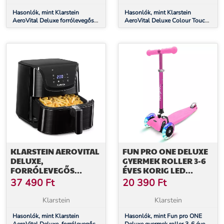
EGYÜTT, 200°C,
ALKALMAS,
IDŐZÍTŐ
Hasonlók, mint Klarstein
MOSOGATÓGÉPBEN
Hasonlók, mint Klarstein
AeroVital Deluxe forrólevegős
AeroVital Deluxe Colour Touch
MOSHATÓ
fritőz, 1700 W, 8 program,
tartozékkészlet, 6 darab,
tartozékokkal együtt, 200°C,
élelmiszerekhez alkalmas,
Időzítő
mosogatógépben mosható
KLARSTEIN AEROVITAL
FUN PRO ONE DELUXE
DELUXE,
GYERMEK ROLLER 3-6
FORRÓLEVEGŐS
ÉVES KORIG LED
FRITŐZ, 1700 W, 5 L,
KEREKEK
37 490
Ft
20 390
Ft
ROZSDAMENTES ACÉL
ÖSSZECSUKHATÓ 50
KG-IG ÁLLÍTHATÓ
Klarstein
Klarstein
MAGASSÁGÚ
Hasonlók, mint Klarstein
Hasonlók, mint Fun pro ONE