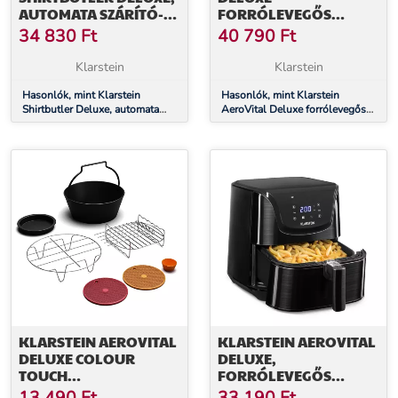
AUTOMATA SZÁRÍTÓ-
FORRÓLEVEGŐS
ÉS VASALÓGÉP INGRE,
FRITŐZ, 1700 W, 8
34 830
Ft
40 790
Ft
1250 W
PROGRAM,
TARTOZÉKOKKAL
Klarstein
Klarstein
EGYÜTT, 200°C,
Hasonlók, mint Klarstein
IDŐZÍTŐ
Hasonlók, mint Klarstein
Shirtbutler Deluxe, automata
AeroVital Deluxe forrólevegős
szárító- és vasalógép ingre,
fritőz, 1700 W, 8 program,
1250 W
tartozékokkal együtt, 200°C,
Időzítő
KLARSTEIN AEROVITAL
KLARSTEIN AEROVITAL
DELUXE COLOUR
DELUXE,
TOUCH
FORRÓLEVEGŐS
TARTOZÉKKÉSZLET, 6
FRITŐZ, 1700 W, 5,4 L,