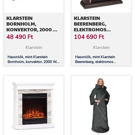
KLARSTEIN
KLARSTEIN
BORNHOLM,
BEERENBERG,
KONVEKTOR, 2000 W,
ELEKTROMOS
LED KIJELZŐ, 2 FŰTÉSI
KANDALLÓ, 1800 W, 10
48 490
Ft
104 690
Ft
FOKOZAT, FEHÉR
- 30 °C FŰTÉSI
FUNKCIÓ,
Klarstein
Klarstein
TÁVIRÁNYÍTÓ
Hasonlók, mint Klarstein
Hasonlók, mint Klarstein
Bornholm, konvektor, 2000 W,
Beerenberg, elektromos
LED kijelző, 2 fűtési fokozat,
kandalló, 1800 W, 10 - 30 °C
fehér
fűtési funkció, távirányító