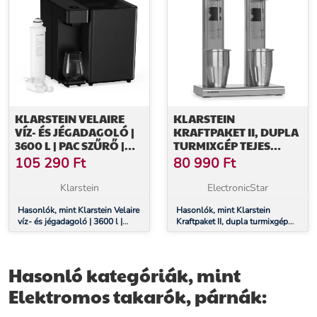
KLARSTEIN VELAIRE
KLARSTEIN
VÍZ- ÉS JÉGADAGOLÓ |
KRAFTPAKET II, DUPLA
3600 L | PAC SZŰRŐ |
TURMIXGÉP TEJES
160 W | ÉRINTŐS
KOKTÉLOKHOZ,
105 290
Ft
80 990
Ft
VEZÉRLŐPANEL
PROTEIN KOKTÉLOK,
160 W, ROZSDAMENTES
Klarstein
ElectronicStar
ACÉL
Hasonlók, mint Klarstein Velaire
Hasonlók, mint Klarstein
víz- és jégadagoló | 3600 l |
Kraftpaket II, dupla turmixgép
PAC szűrő | 160 W | Érintős
tejes koktélokhoz, protein
vezérlőpanel
koktélok, 160 W, rozsdamentes
acél
Hasonló kategóriák, mint
Elektromos takarók, párnák: