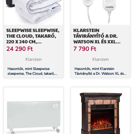
SLEEPWISE SLEEPWISE,
KLARSTEIN
THE CLOUD, TAKARÓ,
TÁVIRÁNYÍTÓ A DR.
220 X 240 CM,
WATSON XL ÉS XXL
MIKROSZÁLAS, EGÉSZ
MELEGÍTŐ
24 290
Ft
7 790
Ft
ÉVBEN HASZNÁLHATÓ
TAKARÓKHOZ,
TAKARÓ
PÓTALKATRÉSZ, LED
Klarstein
Klarstein
KIJELZŐ, 2 M,
Hasonlók, mint Sleepwise
LEVEHETŐ
Hasonlók, mint Klarstein
sleepwise, The Cloud, takaró,
Távirányító a Dr. Watson XL és
220 x 240 cm, mikroszálas,
XXL melegítő takarókhoz,
egész évben használható takaró
pótalkatrész, LED kijelző, 2 m,
levehető