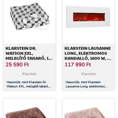
KLARSTEIN DR.
KLARSTEIN LAUSANNE
WATSON XXL,
LONG, ELEKTROMOS
MELEGÍTŐ TAKARÓ, 120
KANDALLÓ, 1600 W, 2
W, 200 X 180 CM,
FŰTÉSI FOKOZAT, 128
25 590
Ft
117 990
Ft
CORAL FLEECE,
CM
SZÜRKE, NÉGYZETEK
Klarstein
Klarstein
Hasonlók, mint Klarstein Dr.
Hasonlók, mint Klarstein
Watson XXL, melegítő takaró,
Lausanne Long, elektromos
120 W, 200 x 180 cm, coral
kandalló, 1600 W, 2 fűtési
fleece, szürke, négyzetek
fokozat, 128 cm