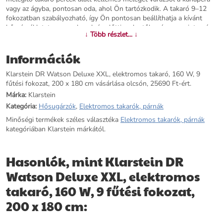
vagy az ágyba, pontosan oda, ahol Ön tartózkodik. A takaró 9–12
fokozatban szabályozható, így Ön pontosan beállíthatja a kívánt
hőmérsékletet – az enyhe, alvás előtti melegtől egészen az intenzív
↓ Több részlet... ↓
felmelegedésig. Az 1–9 órás automatikus kikapcsoló timer
gondoskodik arról, hogy elalvás után a takaró magától lekapcsoljon,
Információk
felesleges fogyasztás és aggodalom nélkül. Az egyenletesen
elosztott fűtőháló megakadályozza a helyi túlmelegedést, és a teljes
Klarstein DR Watson Deluxe XXL, elektromos takaró, 160 W, 9
felületen egyenletes hőmérsékletet biztosít. A CE-tanúsítvány
fűtési fokozat, 200 x 180 cm vásárlása olcsón, 25690 Ft-ért.
szavatolja, hogy a takaró közvetlen bőrérintkezés és hosszabb
éjszakai használat esetén is biztonságos. A Dr. Watson Deluxe XXL
Márka:
Klarstein
különösen ajánlott azoknak, akik könnyen fáznak, idősebb
Kategória:
Hősugárzók
,
Elektromos takarók, párnák
családtagoknak, illetve minden olyan helyzetben, amikor a fűtés
Minőségi termékek széles választéka
Elektromos takarók, párnák
nem elegendő vagy meghibásodik. Elegáns és praktikus ajándék is
kategóriában Klarstein márkától.
lehet mindazoknak, akik szeretik a kellemes, meleg estéket otthon.
Rendelje meg még ma a Klarstein Dr. Watson Deluxe XXL melegítő
takarót, és már az első este érezze a különbséget.
Hasonlók, mint Klarstein DR
További információk>>
Watson Deluxe XXL, elektromos
takaró, 160 W, 9 fűtési fokozat,
200 x 180 cm: