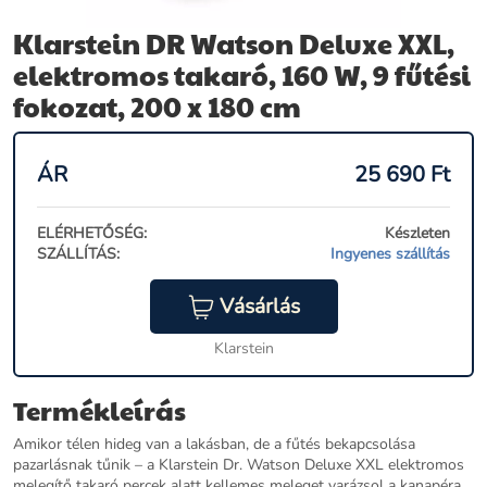
Klarstein DR Watson Deluxe XXL,
elektromos takaró, 160 W, 9 fűtési
fokozat, 200 x 180 cm
ÁR
25 690
Ft
ELÉRHETŐSÉG:
Készleten
SZÁLLÍTÁS:
Ingyenes szállítás
Vásárlás
Klarstein
Termékleírás
Amikor télen hideg van a lakásban, de a fűtés bekapcsolása
pazarlásnak tűnik – a Klarstein Dr. Watson Deluxe XXL elektromos
melegítő takaró percek alatt kellemes meleget varázsol a kanapéra