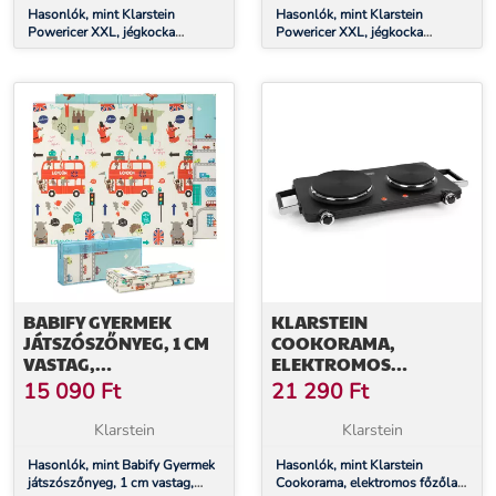
Hasonlók, mint Klarstein
Hasonlók, mint Klarstein
Powericer XXL, jégkocka
Powericer XXL, jégkocka
készítő, ipari berendezés
készítő, ipari berendezés
légkocka gyártáshoz, 160 W
légkocka gyártáshoz, 160 W
BABIFY GYERMEK
KLARSTEIN
JÁTSZÓSZŐNYEG, 1 CM
COOKORAMA,
VASTAG,
ELEKTROMOS
ÖSSZECSUKHATÓ,
FŐZŐLAP, KÉT
15 090
Ft
21 290
Ft
CSÚSZÁSMENTES,
FŐZŐLAP, 1900 - 2250
EXTRA NAGY,
W, 150/180 MM Ø, 5
Klarstein
Klarstein
KÉTOLDALAS,
SZINT, FEKETE
VÍZÁLLÓ,
Hasonlók, mint Babify Gyermek
Hasonlók, mint Klarstein
játszószőnyeg, 1 cm vastag,
Cookorama, elektromos főzőlap,
HORDOZHATÓ,