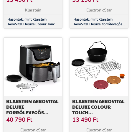
13 490
Ft
33 190
Ft
DARAB,
ROZSDAMENTES ACÉL
ÉLELMISZEREKHEZ
Klarstein
ElectronicStar
ALKALMAS,
MOSOGATÓGÉPBEN
Hasonlók, mint Klarstein
Hasonlók, mint Klarstein
AeroVital Deluxe Colour Touch
AeroVital Deluxe, forrólevegős
MOSHATÓ
tartozékkészlet, 6 darab,
fritőz, 1700 W, 5,4 l,
élelmiszerekhez alkalmas,
rozsdamentes acél
mosogatógépben mosható
KLARSTEIN AEROVITAL
KLARSTEIN AEROVITAL
DELUXE
DELUXE COLOUR
FORRÓLEVEGŐS
TOUCH
FRITŐZ, 1700 W, 8
TARTOZÉKKÉSZLET, 6
40 790
Ft
13 490
Ft
PROGRAM,
DARAB,
TARTOZÉKOKKAL
ÉLELMISZEREKHEZ
ElectronicStar
ElectronicStar