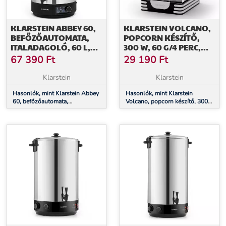
KLARSTEIN ABBEY 60,
KLARSTEIN VOLCANO,
BEFŐZŐAUTOMATA,
POPCORN KÉSZÍTŐ,
ITALADAGOLÓ, 60 L,
300 W, 60 G/4 PERC,
100 °C, 180 PERC,
ROZSDAMENTES ACÉL
67 390
Ft
29 190
Ft
ROZSDAMENTES ACÉL
EDÉNY, RETRO
KIALAKÍTÁS
Klarstein
Klarstein
Hasonlók, mint Klarstein Abbey
Hasonlók, mint Klarstein
60, befőzőautomata,
Volcano, popcorn készítő, 300
italadagoló, 60 l, 100 °C, 180
W, 60 g/4 perc, rozsdamentes
perc, rozsdamentes acél
acél edény, retro kialakítás