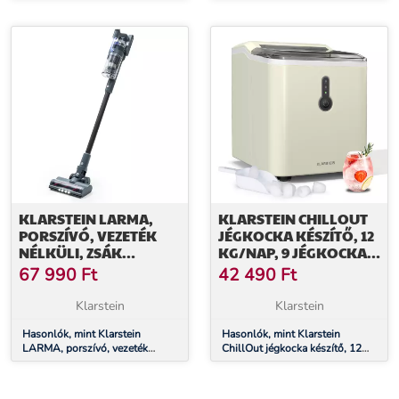
tartozék, fordított ozmózis, 400
tartozék, fordított ozmózis, 400
GPD / 1500 L/d
GPD / 1500 L/d
KLARSTEIN LARMA,
KLARSTEIN CHILLOUT
PORSZÍVÓ, VEZETÉK
JÉGKOCKA KÉSZÍTŐ, 12
NÉLKÜLI, ZSÁK
KG/NAP, 9 JÉGKOCKA 8
NÉLKÜLI, MAXIMÁLIS
PERC ALATT, 120 W,
67 990
Ft
42 490
Ft
ÜZEMIDŐ 45 PERC, LED
VÍZTARTÁLY
Klarstein
Klarstein
Hasonlók, mint Klarstein
Hasonlók, mint Klarstein
LARMA, porszívó, vezeték
ChillOut jégkocka készítő, 12
nélküli, zsák nélküli, maximális
kg/nap, 9 jégkocka 8 perc alatt,
üzemidő 45 perc, LED
120 W, víztartály