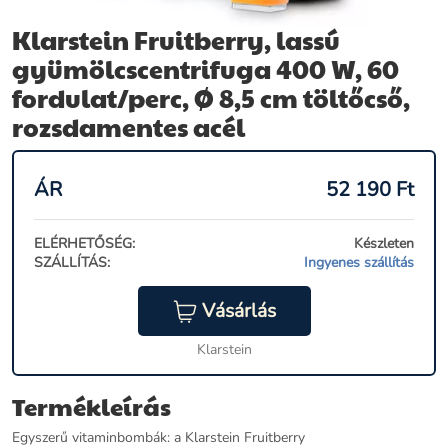
Klarstein Fruitberry, lassú
gyümölcscentrifuga 400 W, 60
fordulat/perc, Ø 8,5 cm töltőcső,
rozsdamentes acél
ÁR
52 190
Ft
ELÉRHETŐSÉG:
Készleten
SZÁLLÍTÁS:
Ingyenes szállítás
Vásárlás
Klarstein
Termékleírás
Egyszerű vitaminbombák: a Klarstein Fruitberry