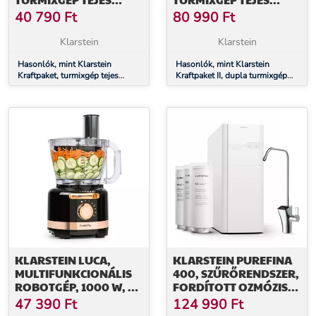
KOKTÉLOKHOZ,
KOKTÉLOKHOZ,
40 790
Ft
80 990
Ft
PROTEIN KOKTÉLOK,
PROTEIN KOKTÉLOK,
80 W, ROZSDAMENTES
160 W, ROZSDAMENTES
Klarstein
Klarstein
ACÉL, EZÜST
ACÉL
Hasonlók, mint Klarstein
Hasonlók, mint Klarstein
Kraftpaket, turmixgép tejes
Kraftpaket II, dupla turmixgép
koktélokhoz, protein koktélok,
tejes koktélokhoz, protein
80 W, rozsdamentes acél, ezüst
koktélok, 160 W, rozsdamentes
acél
KLARSTEIN LUCA,
KLARSTEIN PUREFINA
MULTIFUNKCIONÁLIS
400, SZŰRŐRENDSZER,
ROBOTGÉP, 1000 W, 3
FORDÍTOTT OZMÓZIS,
L, FOKOZATMENTES
400 GPD / 1500 L/D
47 390
Ft
124 990
Ft
SEBESSÉGBEÁLLÍTÁS, 6