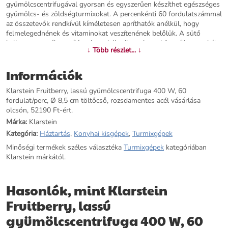
gyümölcscentrifugával gyorsan és egyszerűen készíthet egészséges
gyümölcs- és zöldségturmixokat. A percenkénti 60 fordulatszámmal
az összetevők rendkívül kíméletesen apríthatók anélkül, hogy
felmelegednének és vitaminokat veszítenének belőlük. A sütő
kellemesen széles nyílással rendelkezik, ami megkönnyíti a munkát,
↓ Több részlet... ↓
mivel nagyobb gyümölcs- és zöldségdarabokat is be tud helyezni. A
finom, rozsdamentes acél mikroszitának köszönhetően a
Információk
vitaminokban gazdag turmixokba nem kerülnek
gyümölcsmaradványok vagy magvak!
Klarstein Fruitberry, lassú gyümölcscentrifuga 400 W, 60
fordulat/perc, Ø 8,5 cm töltőcső, rozsdamentes acél vásárlása
További információk>>
olcsón, 52190 Ft-ért.
Márka:
Klarstein
Kategória:
Háztartás
,
Konyhai kisgépek
,
Turmixgépek
Minőségi termékek széles választéka
Turmixgépek
kategóriában
Klarstein márkától.
Hasonlók, mint Klarstein
Fruitberry, lassú
gyümölcscentrifuga 400 W, 60