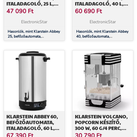
ITALADAGOLÓ, 25 L,
ITALADAGOLÓ, 40 L,
100 °C, 180 PERC,
100 °C, 180 PERC,
47 090
Ft
60 690
Ft
ROZSDAMENTES ACÉL
ROZSDAMENTES ACÉL
ElectronicStar
ElectronicStar
Hasonlók, mint Klarstein Abbey
Hasonlók, mint Klarstein Abbey
25, befőzőautomata,
40, befőzőautomata,
italadagoló, 25 l, 100 °C, 180
italadagoló, 40 l, 100 °C, 180
perc, rozsdamentes acél
perc, rozsdamentes acél
KLARSTEIN ABBEY 60,
KLARSTEIN VOLCANO,
BEFŐZŐAUTOMATA,
POPCORN KÉSZÍTŐ,
ITALADAGOLÓ, 60 L,
300 W, 60 G/4 PERC,
100 °C, 180 PERC,
ROZSDAMENTES ACÉL
67 390
Ft
30 790
Ft