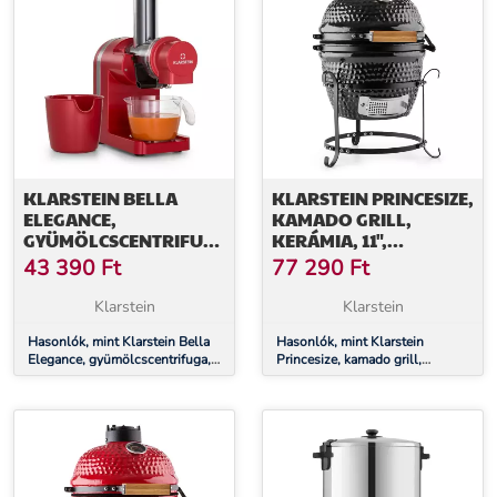
KLARSTEIN BELLA
KLARSTEIN PRINCESIZE,
ELEGANCE,
KAMADO GRILL,
GYÜMÖLCSCENTRIFUGA,
KERÁMIA, 11",
200 W, 400 ML, BPA
FÜSTÖLÉS, BBQ, LASSÚ
43 390
Ft
77 290
Ft
MENTES
SÜTÉS, FEKETE
Klarstein
Klarstein
Hasonlók, mint Klarstein Bella
Hasonlók, mint Klarstein
Elegance, gyümölcscentrifuga,
Princesize, kamado grill,
200 W, 400 ml, BPA mentes
kerámia, 11", füstölés, BBQ,
lassú sütés, fekete