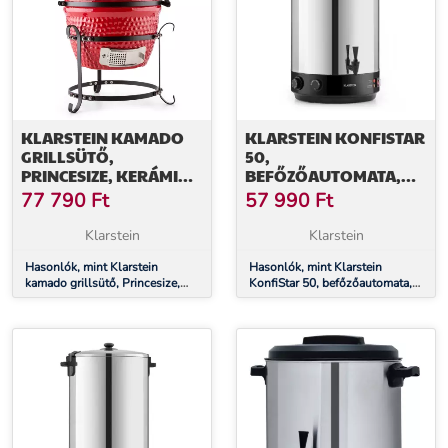
KLARSTEIN KAMADO
KLARSTEIN KONFISTAR
GRILLSÜTŐ,
50,
PRINCESIZE, KERÁMIA,
BEFŐZŐAUTOMATA,
11", FÜSTÖLÉS, BBQ,
ITALADAGOLÓ, 50 L,
77 790
Ft
57 990
Ft
LASSÚ SÜTÉS, PIROS
100 °C, 120 PERC,
ROZSDAMENTES ACÉL
Klarstein
Klarstein
Hasonlók, mint Klarstein
Hasonlók, mint Klarstein
kamado grillsütő, Princesize,
KonfiStar 50, befőzőautomata,
kerámia, 11", füstölés, BBQ,
italadagoló, 50 l, 100 °C, 120
lassú sütés, piros
perc, rozsdamentes acél