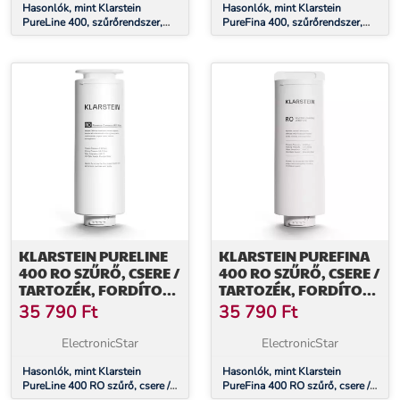
Hasonlók, mint Klarstein
Hasonlók, mint Klarstein
PureLine 400, szűrőrendszer,
PureFina 400, szűrőrendszer,
fordított ozmózis, 400 GPD /
fordított ozmózis, 400 GPD /
1500 L/d
1500 L/d
KLARSTEIN PURELINE
KLARSTEIN PUREFINA
400 RO SZŰRŐ, CSERE /
400 RO SZŰRŐ, CSERE /
TARTOZÉK, FORDÍTOTT
TARTOZÉK, FORDÍTOTT
OZMÓZIS, 400 GPD /
OZMÓZIS, 400 GPD /
35 790
Ft
35 790
Ft
1500 L/D
1500 L/D
ElectronicStar
ElectronicStar
Hasonlók, mint Klarstein
Hasonlók, mint Klarstein
PureLine 400 RO szűrő, csere /
PureFina 400 RO szűrő, csere /