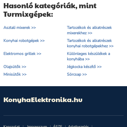
Hasonló kategóriák, mint
Turmixgépek:
Asztali mixerek >>
Tartozékok és alkatrészek
mixerekhez >>
Konyhai robotgépek >>
Tartozékok és alkatrészek
konyhai robotgépekhez >>
Elektromos grillek >>
Különleges készülékek a
konyhába >>
Olajsütők >>
Jégkocka készítő >>
Minisütők >>
Sörcsap >>
KonyhaElektronika.hu
Kapcsolat
Impresszum
ÁSZF
Adatkezelés