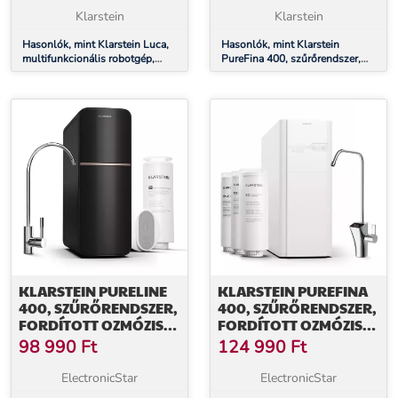
ÜZEMMÓD
Klarstein
Klarstein
Hasonlók, mint Klarstein Luca,
Hasonlók, mint Klarstein
multifunkcionális robotgép,
PureFina 400, szűrőrendszer,
1000 W, 3 L, fokozatmentes
fordított ozmózis, 400 GPD /
sebességbeállítás, 6 üzemmód
1500 L/d
KLARSTEIN PURELINE
KLARSTEIN PUREFINA
400, SZŰRŐRENDSZER,
400, SZŰRŐRENDSZER,
FORDÍTOTT OZMÓZIS,
FORDÍTOTT OZMÓZIS,
400 GPD / 1500 L/D
400 GPD / 1500 L/D
98 990
Ft
124 990
Ft
ElectronicStar
ElectronicStar