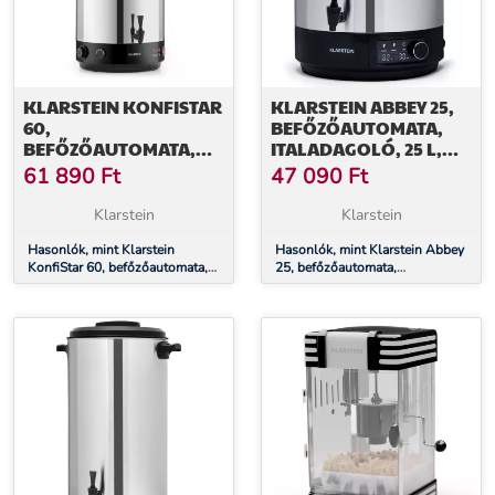
KLARSTEIN KONFISTAR
KLARSTEIN ABBEY 25,
60,
BEFŐZŐAUTOMATA,
BEFŐZŐAUTOMATA,
ITALADAGOLÓ, 25 L,
ITALADAGOLÓ, 60 L,
100 °C, 180 PERC,
61 890
Ft
47 090
Ft
2500 W, 100 °C, 120
ROZSDAMENTES ACÉL
PERC, ROZSDAMENTES
Klarstein
Klarstein
ACÉL
Hasonlók, mint Klarstein
Hasonlók, mint Klarstein Abbey
KonfiStar 60, befőzőautomata,
25, befőzőautomata,
italadagoló, 60 l, 2500 W, 100
italadagoló, 25 l, 100 °C, 180
°C, 120 perc, rozsdamentes acél
perc, rozsdamentes acél