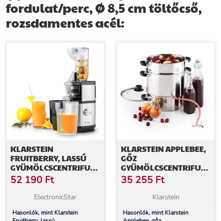
fordulat/perc, Ø 8,5 cm töltőcső,
rozsdamentes acél:
KLARSTEIN
KLARSTEIN APPLEBEE,
FRUITBERRY, LASSÚ
GŐZ
GYÜMÖLCSCENTRIFUGA
GYÜMÖLCSCENTRIFUGA,
400 W, 60
GYÜMÖLCSCENTRIFUGA
52 190
Ft
35 255
Ft
FORDULAT/PERC, Ø 8,5
EDÉNY, ELEKTROMOS,
CM TÖLTŐCSŐ,
1500 W, Ø 25 CM, 8 L,
ElectronicStar
Klarstein
ROZSDAMENTES ACÉL
ROZSDAMENTES ACÉL
Hasonlók, mint Klarstein
Hasonlók, mint Klarstein
Fruitberry, lassú
Applebee, gőz