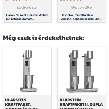
ROZSDAMENTES ACÉL
EDÉNY, RETRO
KIALAKÍTÁS
ElectronicStar
ElectronicStar
Hasonlók, mint Klarstein Abbey
Hasonlók, mint Klarstein
60, befőzőautomata,
Volcano, popcorn készítő, 300
italadagoló, 60 l, 100 °C, 180
W, 60 g/4 perc, rozsdamentes
perc, rozsdamentes acél
acél edény, retro kialakítás
Még ezek is érdekelhetnek:
KLARSTEIN
KLARSTEIN
KRAFTPAKET,
KRAFTPAKET II, DUPLA
TURMIXGÉP TEJES
TURMIXGÉP TEJES