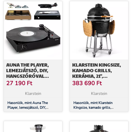
elektromos, 1500 W, Ø 25 cm, 8
tartozék
L, rozsdamentes acél
AUNA THE PLAYER,
KLARSTEIN KINGSIZE,
LEMEZJÁTSZÓ, DIY,
KAMADO GRILLS,
HANGSZÓRÓVAL
KERÁMIA, 21",
EGYÜTT, 33/45
FÜSTÖLÉS, LASSÚ
27 190
Ft
383 690
Ft
FORDULAT/PERC
SÜTÉS, ROZSDAMENTES
ACÉL
Klarstein
Klarstein
Hasonlók, mint Auna The
Hasonlók, mint Klarstein
Player, lemezjátszó, DIY,
KIngsize, kamado grills,
hangszóróval együtt, 33/45
kerámia, 21", füstölés, lassú
fordulat/perc
sütés, rozsdamentes acél