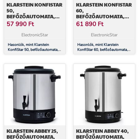
KLARSTEIN KONFISTAR
KLARSTEIN KONFISTAR
50,
60,
BEFŐZŐAUTOMATA,
BEFŐZŐAUTOMATA,
ITALADAGOLÓ, 50 L,
ITALADAGOLÓ, 60 L,
57 990
Ft
61 890
Ft
100 °C, 120 PERC,
2500 W, 100 °C, 120
ROZSDAMENTES ACÉL
PERC, ROZSDAMENTES
ElectronicStar
ElectronicStar
ACÉL
Hasonlók, mint Klarstein
Hasonlók, mint Klarstein
KonfiStar 50, befőzőautomata,
KonfiStar 60, befőzőautomata,
italadagoló, 50 l, 100 °C, 120
italadagoló, 60 l, 2500 W, 100
perc, rozsdamentes acél
°C, 120 perc, rozsdamentes acél
KLARSTEIN ABBEY 25,
KLARSTEIN ABBEY 40,
BEFŐZŐAUTOMATA,
BEFŐZŐAUTOMATA,