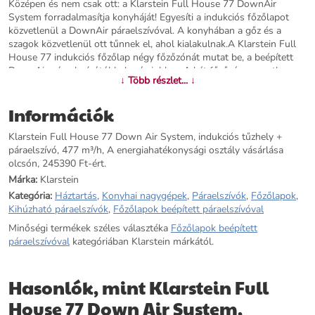
Középen és nem csak ott: a Klarstein Full House 77 DownAir
System forradalmasítja konyháját! Egyesíti a indukciós főzőlapot
közvetlenül a DownAir páraelszívóval. A konyhában a gőz és a
szagok közvetlenül ott tűnnek el, ahol kialakulnak.A Klarstein Full
House 77 indukciós főzőlap négy főzőzónát mutat be, a beépített
DownAir páraelszívótól balra és jobbra. A két főzőzóna egyetlen
↓ Több részlet... ↓
flexi zónává kombinálható, amely a nagy edények és serpenyők
számára biztosítja a szükséges helyet. Mindegyik főzőlap 9
Információk
fokozatban állítható, és rendelkezik a ThermoBoost funkcióval,
amely a nagyon gyors főzés érdekében növeli a teljesítményt. Az
Klarstein Full House 77 Down Air System, indukciós tűzhely +
edény felismerése, a Stop and Go funkció a ThermalRecall
páraelszívó, 477 m³/h, A energiahatékonysági osztály vásárlása
funkcióval, a maradékhő felismerése, a gyerekzár és a hőmérséklet-
olcsón, 245390 Ft-ért.
tartó funkció tökéletesen kiegészíti a főzőlap használati
lehetőségeit.A 477 m³/h teljesítményű DownAir páraelszívó
Márka:
Klarstein
közvetlenül a főzőlapba van beépítve, és közvetlenül lefelé szívja el
Kategória:
Háztartás
,
Konyhai nagygépek
,
Páraelszívók
,
Főzőlapok
,
a gőzt és a konyhai füstöt. Nincs külön páraelszívó, amely
Kihúzható páraelszívók
,
Főzőlapok beépített páraelszívóval
akadályozná az edényekhez való hozzáférést, így a rendszer
Minőségi termékek széles választéka
Főzőlapok beépített
különösen konyhaszigetekhez ideális. Mind a főzőlap, mind a
páraelszívóval
kategóriában Klarstein márkától.
páraelszívó a SenseControl érintőképernyős kezelőpanel
segítségével, megvilágított csúszkákkal kezelhető. A Klarstein Full
House komplett rendszer hibátlan üvegkerámia felületét egyetlen
Hasonlók, mint Klarstein Full
gomb sem zavarja.Élvezze a konyhát!Figyelmeztetés: Javasoljuk,
hogy a Klarstein Full House 77 Down Air System beszerelését
House 77 Down Air System,
szakképzett személyzet végezze a kezelési útmutatónak