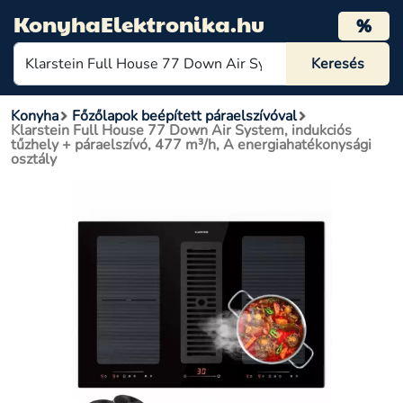
KonyhaElektronika.hu
%
Konyha
Főzőlapok beépített páraelszívóval
Klarstein Full House 77 Down Air System, indukciós
tűzhely + páraelszívó, 477 m³/h, A energiahatékonysági
osztály