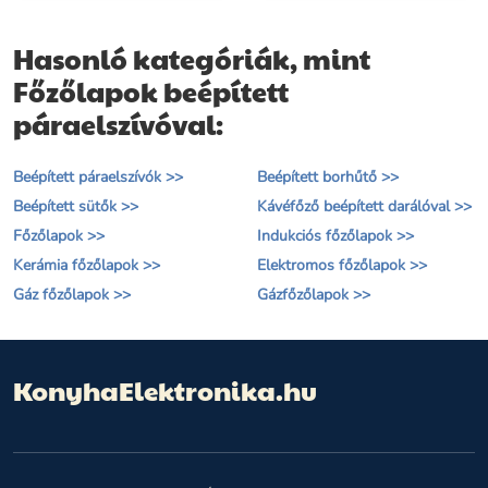
elegáns, minimalista, 8400W,
8400 W | 80 cm
80 cm
Hasonló kategóriák, mint
Főzőlapok beépített
páraelszívóval:
Beépített páraelszívók >>
Beépített borhűtő >>
Beépített sütők >>
Kávéfőző beépített darálóval >>
Főzőlapok >>
Indukciós főzőlapok >>
Kerámia főzőlapok >>
Elektromos főzőlapok >>
Gáz főzőlapok >>
Gázfőzőlapok >>
KonyhaElektronika.hu