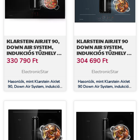
KLARSTEIN AIRJET 90,
KLARSTEIN AIRJET 90
DOWN AIR SYSTEM,
DOWN AIR SYSTEM,
INDUKCIÓS TŰZHELY +
INDUKCIÓS TŰZHELY +
DOWNAIR-
DOWNAIR-
330 790
Ft
304 690
Ft
PÁRAELSZÍVÓ, 754 M³/
PÁRAELSZÍVÓ,10000
Ó, A
W, 750 M³/H, BOOST
ElectronicStar
ElectronicStar
Hasonlók, mint Klarstein AirJet
Hasonlók, mint Klarstein AirJet
90, Down Air System, indukciós
90 Down Air System, indukciós
tűzhely + DownAir-páraelszívó,
tűzhely + DownAir-
754 m³/ó, A
páraelszívó,10000 W, 750 m³/h,
Boost