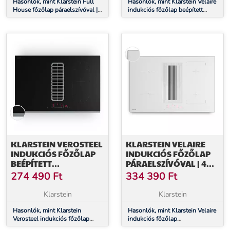
Hasonlók, mint Klarstein Full
CM
Hasonlók, mint Klarstein Velaire
House főzőlap páraelszívóval |
indukciós főzőlap beépített
4 főzőzóna | 7335 W | 530 m³/h
páraelszívóval Elegáns,
| 70 cm
minimalista, erőteljes 8400 W
80 cm
KLARSTEIN VEROSTEEL
KLARSTEIN VELAIRE
INDUKCIÓS FŐZŐLAP
INDUKCIÓS FŐZŐLAP
BEÉPÍTETT
PÁRAELSZÍVÓVAL | 4
PÁRAELSZÍVÓVAL,
FŐZŐZÓNA | 8400 W |
274 490
Ft
334 390
Ft
ELEGÁNS,
80 CM
MINIMALISTA, 8400W,
Klarstein
Klarstein
80 CM
Hasonlók, mint Klarstein
Hasonlók, mint Klarstein Velaire
Verosteel indukciós főzőlap
indukciós főzőlap
beépített páraelszívóval,
páraelszívóval | 4 főzőzóna |