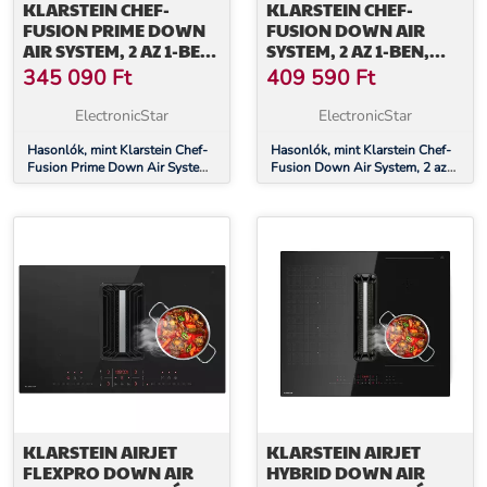
KLARSTEIN CHEF-
KLARSTEIN CHEF-
FUSION PRIME DOWN
FUSION DOWN AIR
AIR SYSTEM, 2 AZ 1-BEN,
SYSTEM, 2 AZ 1-BEN,
INDUKCIÓS FŐZŐLAP +
INDUKCIÓS FŐZŐLAP +
345 090
Ft
409 590
Ft
PÁRAELSZÍVÓ, NAGY
PÁRAELSZÍVÓ, NAGY
TELJESÍTMÉNYŰ
TELJESÍTMÉNYŰ, 7200
ElectronicStar
ElectronicStar
W
Hasonlók, mint Klarstein Chef-
Hasonlók, mint Klarstein Chef-
Fusion Prime Down Air System,
Fusion Down Air System, 2 az
2 az 1-ben, indukciós főzőlap +
1-ben, indukciós főzőlap +
páraelszívó, nagy teljesítményű
páraelszívó, nagy teljesítményű,
7200 W
KLARSTEIN AIRJET
KLARSTEIN AIRJET
FLEXPRO DOWN AIR
HYBRID DOWN AIR