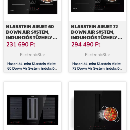
KLARSTEIN AIRJET 60
KLARSTEIN AIRJET 72
DOWN AIR SYSTEM,
DOWN AIR SYSTEM,
INDUKCIÓS TŰZHELY +
INDUKCIÓS TŰZHELY +
DOWNAIR-
DOWNAIR-
231 690
Ft
294 490
Ft
PÁRAELSZÍVÓ,10 000
PÁRAELSZÍVÓ,10 000
W, 600 M³/H, BOOST
W, 600 M³/H, BOOST
ElectronicStar
ElectronicStar
Hasonlók, mint Klarstein AirJet
Hasonlók, mint Klarstein AirJet
60 Down Air System, indukciós
72 Down Air System, indukciós
tűzhely + DownAir-
tűzhely + DownAir-
páraelszívó,10 000 W, 600
páraelszívó,10 000 W, 600
m³/h, Boost
m³/h, Boost