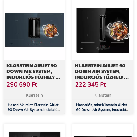
energiahatékonysági osztály
KLARSTEIN AIRJET 90
KLARSTEIN AIRJET 60
DOWN AIR SYSTEM,
DOWN AIR SYSTEM,
INDUKCIÓS TŰZHELY +
INDUKCIÓS TŰZHELY +
DOWNAIR-
DOWNAIR-
290 690
Ft
222 345
Ft
PÁRAELSZÍVÓ,10000
PÁRAELSZÍVÓ,10 000
W, 750 M³/H, BOOST
W, 600 M³/H, BOOST
Klarstein
Klarstein
Hasonlók, mint Klarstein AirJet
Hasonlók, mint Klarstein AirJet
90 Down Air System, indukciós
60 Down Air System, indukciós
tűzhely + DownAir-
tűzhely + DownAir-
páraelszívó,10000 W, 750 m³/h,
páraelszívó,10 000 W, 600
Boost
m³/h, Boost