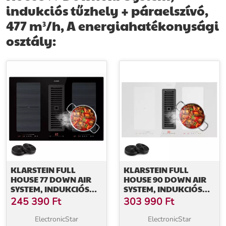
indukciós tűzhely + páraelszívó,
megfelelően.
477 m³/h, A energiahatékonysági
További információk>>
osztály:
KLARSTEIN FULL
KLARSTEIN FULL
HOUSE 77 DOWN AIR
HOUSE 90 DOWN AIR
SYSTEM, INDUKCIÓS
SYSTEM, INDUKCIÓS
TŰZHELY +
TŰZHELY +
245 390
Ft
303 990
Ft
PÁRAELSZÍVÓ, 477
PÁRAELSZÍVÓ, 477
M³/H, A
M³/H, A
ElectronicStar
ElectronicStar