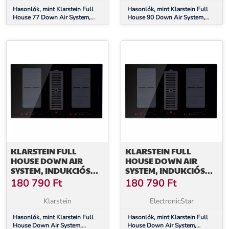
ENERGIAHATÉKONYSÁGI
ENERGIAHATÉKONYSÁGI
OSZTÁLY
Hasonlók, mint Klarstein Full
OSZTÁLY
Hasonlók, mint Klarstein Full
House 77 Down Air System,
House 90 Down Air System,
indukciós tűzhely + páraelszívó,
indukciós tűzhely + páraelszívó,
477 m³/h, A
477 m³/h, A
energiahatékonysági osztály
energiahatékonysági osztály
KLARSTEIN FULL
KLARSTEIN FULL
HOUSE DOWN AIR
HOUSE DOWN AIR
SYSTEM, INDUKCIÓS
SYSTEM, INDUKCIÓS
FŐZŐLAP +
FŐZŐLAP +
180 790
Ft
180 790
Ft
PÁRAELSZÍVÓ, 477 M³/
PÁRAELSZÍVÓ, 477 M³/
Ó, A
Ó, A
Klarstein
ElectronicStar
ENERGIAHATÉKONYSÁGI
ENERGIAHATÉKONYSÁGI
OSZTÁLY
Hasonlók, mint Klarstein Full
OSZTÁLY
Hasonlók, mint Klarstein Full
House Down Air System,
House Down Air System,