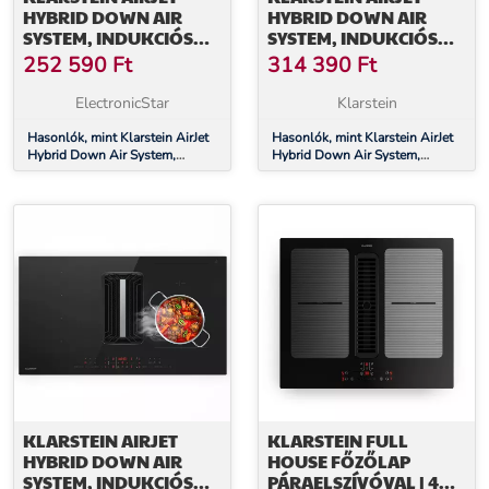
HYBRID DOWN AIR
HYBRID DOWN AIR
SYSTEM, INDUKCIÓS
SYSTEM, INDUKCIÓS
FŐZŐLAP BEÉPÍTETT
FŐZŐLAP BEÉPÍTETT
252 590
Ft
314 390
Ft
PÁRAELSZÍVÓVAL, 477
PÁRAELSZÍVÓVAL, 600
M³/H, EEK A+
M³/H, EEK A+
ElectronicStar
Klarstein
Hasonlók, mint Klarstein AirJet
Hasonlók, mint Klarstein AirJet
Hybrid Down Air System,
Hybrid Down Air System,
Indukciós főzőlap beépített
Indukciós főzőlap beépített
páraelszívóval, 477 m³/h, EEK
páraelszívóval, 600 m³/h, EEK
A+
A+
KLARSTEIN AIRJET
KLARSTEIN FULL
HYBRID DOWN AIR
HOUSE FŐZŐLAP
SYSTEM, INDUKCIÓS
PÁRAELSZÍVÓVAL | 4