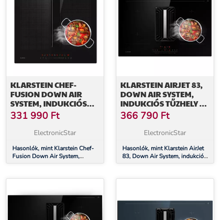
KLARSTEIN CHEF-
KLARSTEIN AIRJET 83,
FUSION DOWN AIR
DOWN AIR SYSTEM,
SYSTEM, INDUKCIÓS
INDUKCIÓS TŰZHELY +
TŰZHELY + DOWNAIR
DOWNAIR-
331 990
Ft
366 790
Ft
PÁRAELSZÍVÓ, 60 CM,
PÁRAELSZÍVÓ, 754 M³/
600 M³/H EEC A
Ó, A
ElectronicStar
ElectronicStar
Hasonlók, mint Klarstein Chef-
Hasonlók, mint Klarstein AirJet
Fusion Down Air System,
83, Down Air System, indukciós
indukciós tűzhely + DownAir
tűzhely + DownAir-páraelszívó,
páraelszívó, 60 cm, 600 m³/h
754 m³/ó, A
EEC A