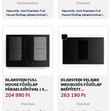
ElectronicStar
Klarstein
Hasonlók, mint Klarstein Full
Hasonlók, mint Klarstein Full
House főzőlap páraelszívóval |
House főzőlap páraelszívóval |
4 főzőzóna | 7335 W | 530 m³/h
4 főzőzóna | 7335 W | 530 m³/h
| 70 cm
| 60 cm
KLARSTEIN FULL
KLARSTEIN VELAIRE
HOUSE FŐZŐLAP
INDUKCIÓS FŐZŐLAP
PÁRAELSZÍVÓVAL | 4
BEÉPÍTETT
FŐZŐZÓNA | 7335 W |
PÁRAELSZÍVÓVAL
204 990
Ft
263 190
Ft
530 M³/H | 70 CM
ELEGÁNS,
MINIMALISTA,
Klarstein
Klarstein
ERŐTELJES 8400 W 80