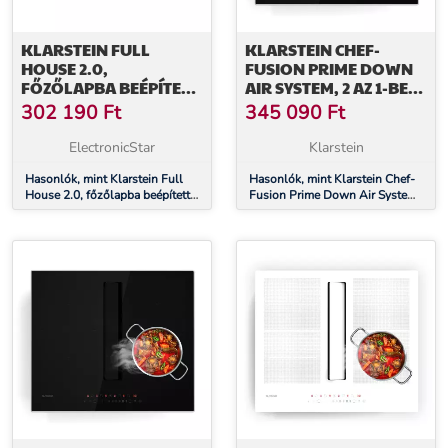
KLARSTEIN FULL
KLARSTEIN CHEF-
HOUSE 2.0,
FUSION PRIME DOWN
FŐZŐLAPBA BEÉPÍTETT
AIR SYSTEM, 2 AZ 1-BEN,
PÁRAELSZÍVÓVAL, 271
INDUKCIÓS FŐZŐLAP +
302 190
Ft
345 090
Ft
M³ / ÓRA, A
PÁRAELSZÍVÓ, NAGY
ENERGIAHATÉKONYSÁGI
TELJESÍTMÉNYŰ
ElectronicStar
Klarstein
OSZTÁLY
Hasonlók, mint Klarstein Full
Hasonlók, mint Klarstein Chef-
House 2.0, főzőlapba beépített
Fusion Prime Down Air System,
páraelszívóval, 271 m³ / óra, A
2 az 1-ben, indukciós főzőlap +
energiahatékonysági osztály
páraelszívó, nagy teljesítményű