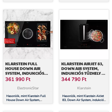
indukciós főzőlap + páraelszívó,
indukciós főzőlap + páraelszívó,
477 m³/ó, A
477 m³/ó, A
energiahatékonysági osztály
energiahatékonysági osztály
KLARSTEIN FULL
KLARSTEIN AIRJET 83,
HOUSE DOWN AIR
DOWN AIR SYSTEM,
SYSTEM, INDUKCIÓS
INDUKCIÓS TŰZHELY +
FŐZŐLAP +
DOWNAIR-
361 990
Ft
344 790
Ft
PÁRAELSZÍVÓ, 655 M³/
PÁRAELSZÍVÓ, 754 M³/
Ó, A
Ó, A
ElectronicStar
Klarstein
ENERGIAHATÉKONYSÁGI
OSZTÁLY
Hasonlók, mint Klarstein Full
Hasonlók, mint Klarstein AirJet
House Down Air System,
83, Down Air System, indukciós
indukciós főzőlap + páraelszívó,
tűzhely + DownAir-páraelszívó,
655 m³/ó, A
754 m³/ó, A