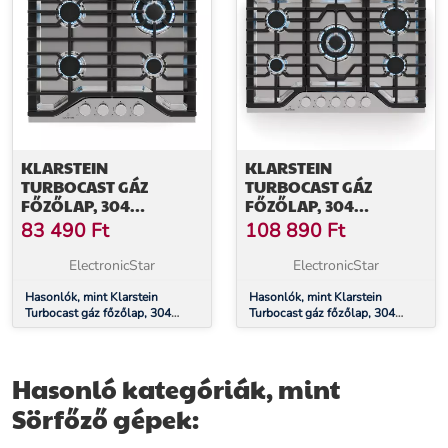
KLARSTEIN
KLARSTEIN
TURBOCAST GÁZ
TURBOCAST GÁZ
FŐZŐLAP, 304
FŐZŐLAP, 304
ROZSDAMENTES ACÉL,
ROZSDAMENTES ACÉL,
83 490
Ft
108 890
Ft
4 ÉGŐ,
5 ÉGŐ,
PROFESSZIONÁLIS
PROFESSZIONÁLIS
ElectronicStar
ElectronicStar
ÖNTÖTTVAS TARTÓ,
ÖNTÖTTVAS TARTÓ,
WOK-ÉGŐ
Hasonlók, mint Klarstein
WOK-ÉGŐ
Hasonlók, mint Klarstein
Turbocast gáz főzőlap, 304
Turbocast gáz főzőlap, 304
rozsdamentes acél, 4 égő,
rozsdamentes acél, 5 égő,
professzionális öntöttvas tartó,
professzionális öntöttvas tartó,
wok-égő
wok-égő
Hasonló kategóriák, mint
Sörfőző gépek: