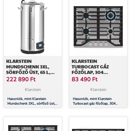
KLARSTEIN
KLARSTEIN
MUNDSCHENK 3XL,
TURBOCAST GÁZ
SÖRFŐZŐ ÜST, 65 L,
FŐZŐLAP, 304
3000 W, SÖRFŐZŐ
ROZSDAMENTES ACÉL,
222 890
Ft
83 490
Ft
KÉSZÜLÉK, 9 PROGRAM
4 ÉGŐ,
PROFESSZIONÁLIS
Klarstein
Klarstein
ÖNTÖTTVAS TARTÓ,
Hasonlók, mint Klarstein
WOK-ÉGŐ
Hasonlók, mint Klarstein
Mundschenk 3XL, sörfőző üst,
Turbocast gáz főzőlap, 304
65 l, 3000 W, sörfőző készülék,
rozsdamentes acél, 4 égő,
9 program
professzionális öntöttvas tartó,
wok-égő