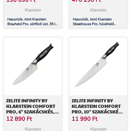
190 090
Ft
470 290
Ft
ROZSDAMENTES ACÉL
ZÓNA, 98 LITER, 1 – 25
°C, ÉRINTŐS,
Klarstein
Klarstein
ROZSDAMENTES ACÉL
Hasonlók, mint Klarstein
Hasonlók, mint Klarstein
Brauheld Pro, sörfőző üst, 35 l,
Steakhouse Pro, húsérlelő
2500 W, 30 - 100°C,
hűtőszekrény, 1 zóna, 98 liter, 1
keverőpumpa, rozsdamentes
– 25 °C, érintős, rozsdamentes
acél
acél
ZELITE INFINITY BY
ZELITE INFINITY BY
KLARSTEIN COMFORT
KLARSTEIN COMFORT
PRO, 6" SZAKÁCSKÉS,
PRO, 10" SZAKÁCSKÉS,
56 HRC,
56 HRC,
12 890
Ft
11 990
Ft
ROZSDAMENTES ACÉL
ROZSDAMENTES ACÉL
Klarstein
Klarstein