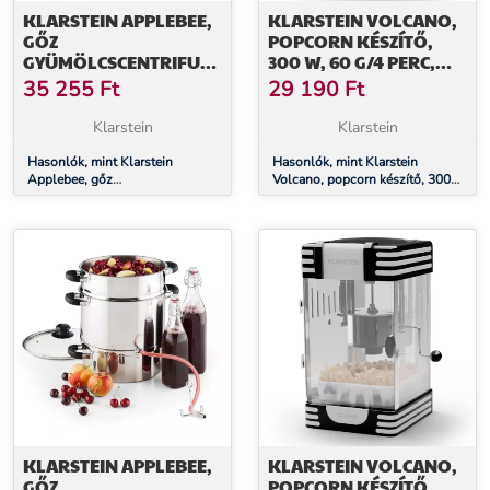
KLARSTEIN APPLEBEE,
KLARSTEIN VOLCANO,
GŐZ
POPCORN KÉSZÍTŐ,
GYÜMÖLCSCENTRIFUGA,
300 W, 60 G/4 PERC,
GYÜMÖLCSCENTRIFUGA
ROZSDAMENTES ACÉL
35 255
Ft
29 190
Ft
EDÉNY, ELEKTROMOS,
EDÉNY, RETRO
1500 W, Ø 25 CM, 8 L,
KIALAKÍTÁS
Klarstein
Klarstein
ROZSDAMENTES ACÉL
Hasonlók, mint Klarstein
Hasonlók, mint Klarstein
Applebee, gőz
Volcano, popcorn készítő, 300
gyümölcscentrifuga,
W, 60 g/4 perc, rozsdamentes
gyümölcscentrifuga edény,
acél edény, retro kialakítás
elektromos, 1500 W, Ø 25 cm, 8
L, rozsdamentes acél
KLARSTEIN APPLEBEE,
KLARSTEIN VOLCANO,
GŐZ
POPCORN KÉSZÍTŐ,