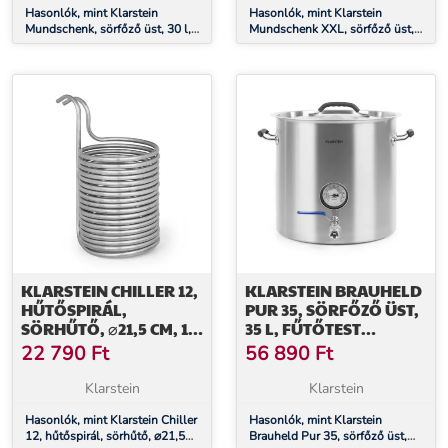
Hasonlók, mint Klarstein
Hasonlók, mint Klarstein
Mundschenk, sörfőző üst, 30 l,
Mundschenk XXL, sörfőző üst,
2500 W, sörfőző berendezés,
50 l, 2500 W, sörfőző készülék
rozsdamentes acél
- szett, rozsdamentes acél
KLARSTEIN CHILLER 12,
KLARSTEIN BRAUHELD
HŰTŐSPIRÁL,
PUR 35, SÖRFŐZŐ ÜST,
SÖRHŰTŐ, ⌀21,5 CM, 18
35 L, FŰTŐTEST
SPIRÁL,
NÉLKÜL,
22 790
Ft
56 890
Ft
ROZSDAMENTES ACÉL
ROZSDAMENTES ACÉL
Klarstein
Klarstein
Hasonlók, mint Klarstein Chiller
Hasonlók, mint Klarstein
12, hűtőspirál, sörhűtő, ⌀21,5
Brauheld Pur 35, sörfőző üst,