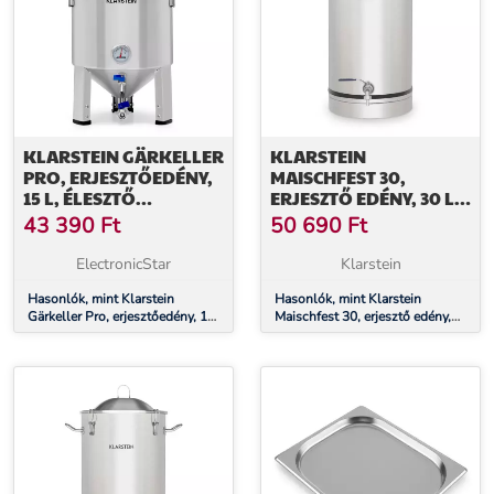
KLARSTEIN GÄRKELLER
KLARSTEIN
PRO, ERJESZTŐEDÉNY,
MAISCHFEST 30,
15 L, ÉLESZTŐ
ERJESZTŐ EDÉNY, 30 L,
LEERESZTŐ SZELEP,
ERJESZTŐ CSŐ, 304
43 390
Ft
50 690
Ft
ROZSDAMENTES ACÉL
ROZSDAMENTES ACÉL
ElectronicStar
Klarstein
Hasonlók, mint Klarstein
Hasonlók, mint Klarstein
Gärkeller Pro, erjesztőedény, 15
Maischfest 30, erjesztő edény,
l, élesztő leeresztő szelep,
30 l, erjesztő cső, 304
rozsdamentes acél
rozsdamentes acél