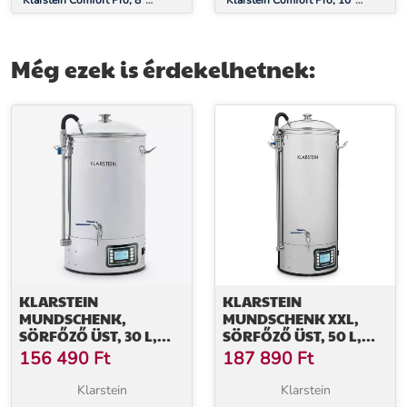
Klarstein Comfort Pro, 8"
Klarstein Comfort Pro, 10"
szakácskés, 56 HRC,
fenőacél, 59 HRC,
rozsdamentes acél
rozsdamentes acél, mágneses
Még ezek is érdekelhetnek:
KLARSTEIN
KLARSTEIN
MUNDSCHENK,
MUNDSCHENK XXL,
SÖRFŐZŐ ÜST, 30 L,
SÖRFŐZŐ ÜST, 50 L,
2500 W, SÖRFŐZŐ
2500 W, SÖRFŐZŐ
156 490
Ft
187 890
Ft
BERENDEZÉS,
KÉSZÜLÉK - SZETT,
ROZSDAMENTES ACÉL
ROZSDAMENTES ACÉL
Klarstein
Klarstein