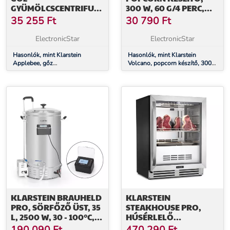
GYÜMÖLCSCENTRIFUGA,
300 W, 60 G/4 PERC,
GYÜMÖLCSCENTRIFUGA
ROZSDAMENTES ACÉL
35 255
Ft
30 790
Ft
EDÉNY, ELEKTROMOS,
EDÉNY, RETRO
1500 W, Ø 25 CM, 8 L,
KIALAKÍTÁS
ElectronicStar
ElectronicStar
ROZSDAMENTES ACÉL
Hasonlók, mint Klarstein
Hasonlók, mint Klarstein
Applebee, gőz
Volcano, popcorn készítő, 300
gyümölcscentrifuga,
W, 60 g/4 perc, rozsdamentes
gyümölcscentrifuga edény,
acél edény, retro kialakítás
elektromos, 1500 W, Ø 25 cm, 8
L, rozsdamentes acél
KLARSTEIN BRAUHELD
KLARSTEIN
PRO, SÖRFŐZŐ ÜST, 35
STEAKHOUSE PRO,
L, 2500 W, 30 - 100°C,
HÚSÉRLELŐ
KEVERŐPUMPA,
HŰTŐSZEKRÉNY, 1