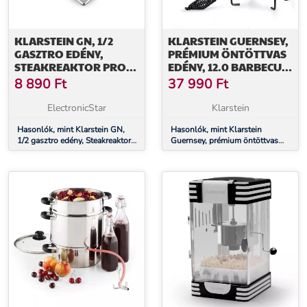
KLARSTEIN GN, 1/2
KLARSTEIN GUERNSEY,
GASZTRO EDÉNY,
PRÉMIUM ÖNTÖTTVAS
STEAKREAKTOR PRO
EDÉNY, 12.0 BARBECUE
GRILLHEZ,
EDÉNY, ÖNTÖTTVAS,
8 890
Ft
37 990
Ft
ROZSDAMENTES ACÉL
LÁBACSKÁK, XL/13,6 L
MÉRET
ElectronicStar
Klarstein
Hasonlók, mint Klarstein GN,
Hasonlók, mint Klarstein
1/2 gasztro edény, Steakreaktor
Guernsey, prémium öntöttvas
Pro grillhez, rozsdamentes acél
edény, 12.0 barbecue edény,
öntöttvas, lábacskák, XL/13,6 l
méret