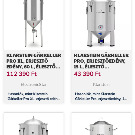
KLARSTEIN GÄRKELLER
KLARSTEIN GÄRKELLER
PRO XL, ERJESZTŐ
PRO, ERJESZTŐEDÉNY,
EDÉNY, 60 L, ÉLESZTŐ
15 L, ÉLESZTŐ
LEERESZTŐ SZELEP,
LEERESZTŐ SZELEP,
112 390
Ft
43 390
Ft
ROZSDAMENTES ACÉL
ROZSDAMENTES ACÉL
ElectronicStar
Klarstein
Hasonlók, mint Klarstein
Hasonlók, mint Klarstein
Gärkeller Pro XL, erjesztő edény,
Gärkeller Pro, erjesztőedény, 15
60 l, élesztő leeresztő szelep,
l, élesztő leeresztő szelep,
rozsdamentes acél
rozsdamentes acél