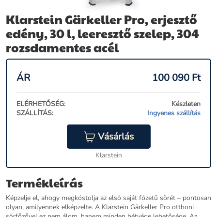
Klarstein Gärkeller Pro, erjesztő
edény, 30 l, leeresztő szelep, 304
rozsdamentes acél
ÁR
100 090
Ft
ELÉRHETŐSÉG:
Készleten
SZÁLLÍTÁS:
Ingyenes szállítás
Vásárlás
Klarstein
Termékleírás
Képzelje el, ahogy megkóstolja az első saját főzetű sörét – pontosan
olyan, amilyennek elképzelte. A Klarstein Gärkeller Pro otthoni
sörfőzővel ez nem álom, hanem minden hétvége lehetősége. Az