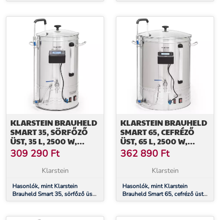
cm, 18 spirál, rozsdamentes
35 l, fűtőtest nélkül,
acél
rozsdamentes acél
KLARSTEIN BRAUHELD
KLARSTEIN BRAUHELD
SMART 35, SÖRFŐZŐ
SMART 65, CEFRÉZŐ
ÜST, 35 L, 2500 W,
ÜST, 65 L, 2500 W,
100°C, KERINGETŐ
100°C, KERINGETŐ
309 290
Ft
362 890
Ft
SZIVATTYÚ,
SZIVATTYÚ,
ROZSDAMENTES ACÉL
ROZSDAMENTES ACÉL
Klarstein
Klarstein
Hasonlók, mint Klarstein
Hasonlók, mint Klarstein
Brauheld Smart 35, sörfőző üst,
Brauheld Smart 65, cefréző üst,
35 l, 2500 W, 100°C, keringető
65 l, 2500 W, 100°C, keringető
szivattyú, rozsdamentes acél
szivattyú, rozsdamentes acél