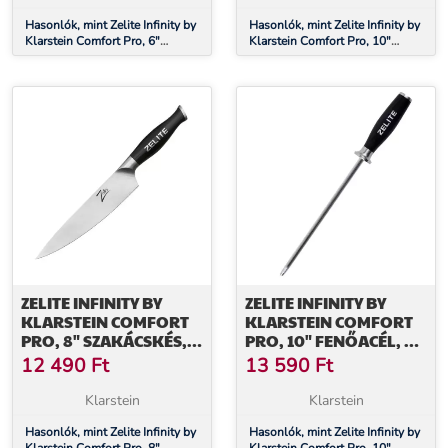
Hasonlók, mint Zelite Infinity by
Hasonlók, mint Zelite Infinity by
Klarstein Comfort Pro, 6"
Klarstein Comfort Pro, 10"
szakácskés, 56 HRC,
szakácskés, 56 HRC,
rozsdamentes acél
rozsdamentes acél
ZELITE INFINITY BY
ZELITE INFINITY BY
KLARSTEIN COMFORT
KLARSTEIN COMFORT
PRO, 8" SZAKÁCSKÉS,
PRO, 10" FENŐACÉL, 59
56 HRC,
HRC, ROZSDAMENTES
12 490
Ft
13 590
Ft
ROZSDAMENTES ACÉL
ACÉL, MÁGNESES
Klarstein
Klarstein
Hasonlók, mint Zelite Infinity by
Hasonlók, mint Zelite Infinity by