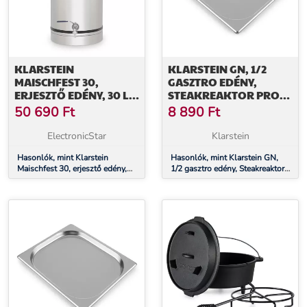
KLARSTEIN
KLARSTEIN GN, 1/2
MAISCHFEST 30,
GASZTRO EDÉNY,
ERJESZTŐ EDÉNY, 30 L,
STEAKREAKTOR PRO
ERJESZTŐ CSŐ, 304
GRILLHEZ,
50 690
Ft
8 890
Ft
ROZSDAMENTES ACÉL
ROZSDAMENTES ACÉL
ElectronicStar
Klarstein
Hasonlók, mint Klarstein
Hasonlók, mint Klarstein GN,
Maischfest 30, erjesztő edény,
1/2 gasztro edény, Steakreaktor
30 l, erjesztő cső, 304
Pro grillhez, rozsdamentes acél
rozsdamentes acél