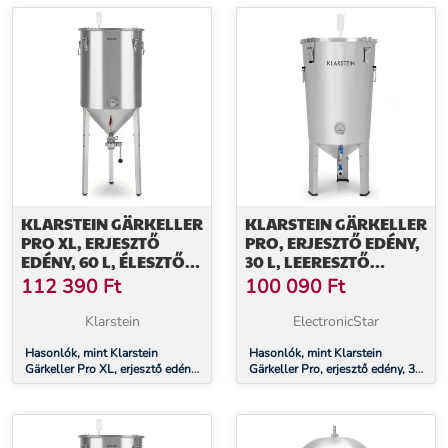
KLARSTEIN GÄRKELLER
KLARSTEIN GÄRKELLER
PRO XL, ERJESZTŐ
PRO, ERJESZTŐ EDÉNY,
EDÉNY, 60 L, ÉLESZTŐ
30 L, LEERESZTŐ
LEERESZTŐ SZELEP,
SZELEP, 304
112 390
Ft
100 090
Ft
ROZSDAMENTES ACÉL
ROZSDAMENTES ACÉL
Klarstein
ElectronicStar
Hasonlók, mint Klarstein
Hasonlók, mint Klarstein
Gärkeller Pro XL, erjesztő edény,
Gärkeller Pro, erjesztő edény, 30
60 l, élesztő leeresztő szelep,
l, leeresztő szelep, 304
rozsdamentes acél
rozsdamentes acél