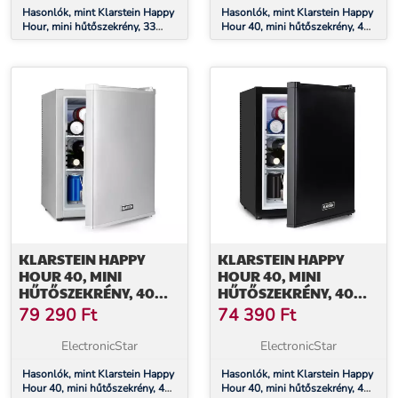
Hasonlók, mint Klarstein Happy
Hasonlók, mint Klarstein Happy
Hour, mini hűtőszekrény, 33
Hour 40, mini hűtőszekrény, 40
liter, zajmentes, G
liter, 5 -15°C, csendes, 23dB,
energiahatékonysági osztály,
LED világítás, fehér
fekete dekoratív ajtóval
KLARSTEIN HAPPY
KLARSTEIN HAPPY
HOUR 40, MINI
HOUR 40, MINI
HŰTŐSZEKRÉNY, 40
HŰTŐSZEKRÉNY, 40
LITER, 5 -15°C,
LITER, 5 -15°C,
79 290
Ft
74 390
Ft
CSENDES, 23DB, LED
CSENDES, 23DB, LED
VILÁGÍTÁS, EZÜST
VILÁGÍTÁS, FEKETE
ElectronicStar
ElectronicStar
Hasonlók, mint Klarstein Happy
Hasonlók, mint Klarstein Happy
Hour 40, mini hűtőszekrény, 40
Hour 40, mini hűtőszekrény, 40