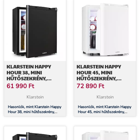
KLARSTEIN HAPPY
KLARSTEIN HAPPY
HOUR 38, MINI
HOUR 45, MINI
HŰTŐSZEKRÉNY,
HŰTŐSZEKRÉNY,
MINIBÁR,
MINIBÁR,
61 990
Ft
72 890
Ft
ITALHŰTŐSZEKRÉNY,
ITALHŰTŐSZEKRÉNY,
38 LITER, 26 DB
45 LITER, 26 DB
Klarstein
Klarstein
Hasonlók, mint Klarstein Happy
Hasonlók, mint Klarstein Happy
Hour 38, mini hűtőszekrény,
Hour 45, mini hűtőszekrény,
minibár, italhűtőszekrény, 38
minibár, italhűtőszekrény, 45
liter, 26 dB
liter, 26 dB