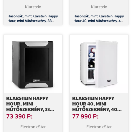
ENERGIAHATÉKONYSÁGI
CSENDES, 23DB, LED
OSZTÁLY, FEKETE
VILÁGÍTÁS, FEHÉR
Klarstein
Klarstein
DEKORATÍV AJTÓVAL
Hasonlók, mint Klarstein Happy
Hasonlók, mint Klarstein Happy
Hour, mini hűtőszekrény, 33
Hour 40, mini hűtőszekrény, 40
liter, zajmentes, G
liter, 5 -15°C, csendes, 23dB,
energiahatékonysági osztály,
LED világítás, fehér
fekete dekoratív ajtóval
KLARSTEIN HAPPY
KLARSTEIN HAPPY
HOUR, MINI
HOUR 40, MINI
HŰTŐSZEKRÉNY, 33
HŰTŐSZEKRÉNY, 40
LITER, ZAJMENTES, G
LITER, 5 -15°C,
73 390
Ft
77 990
Ft
ENERGIAHATÉKONYSÁGI
CSENDES, 23DB, LED
OSZTÁLY, FEKETE
VILÁGÍTÁS, FEHÉR
ElectronicStar
ElectronicStar
DEKORATÍV AJTÓVAL