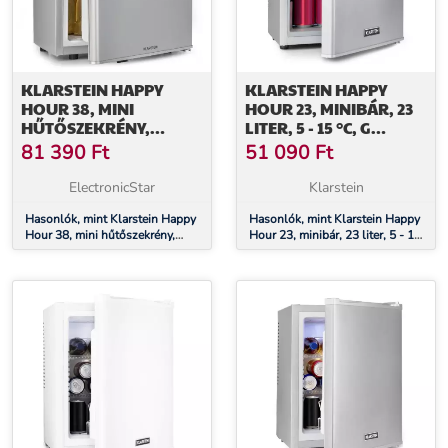
KLARSTEIN HAPPY
KLARSTEIN HAPPY
HOUR 38, MINI
HOUR 23, MINIBÁR, 23
HŰTŐSZEKRÉNY,
LITER, 5 - 15 °C, G
MINIBÁR, ITALHŰTŐ, 38
ENERGIAHATÉKONYSÁGI
81 390
Ft
51 090
Ft
L, 26 DB
OSZTÁLY, CSENDES, 23
DB, LED VILÁGÍTÁS,
ElectronicStar
Klarstein
EZÜST
Hasonlók, mint Klarstein Happy
Hasonlók, mint Klarstein Happy
Hour 38, mini hűtőszekrény,
Hour 23, minibár, 23 liter, 5 - 15
minibár, italhűtő, 38 l, 26 dB
°C, G energiahatékonysági
osztály, csendes, 23 dB, LED
világítás, ezüst