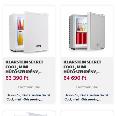
energiahatékonysági osztály,
energiahatékonysági osztály,
ezüst
fekete
KLARSTEIN SECRET
KLARSTEIN SECRET
COOL, MINI
COOL, MINI
HŰTŐSZEKRÉNY,
HŰTŐSZEKRÉNY,
MINIBÁR, 13 LITER, G
MINIBÁR, 13 LITER, G
63 390
Ft
64 690
Ft
ENERGIAHATÉKONYSÁGI
ENERGIAHATÉKONYSÁGI
OSZTÁLY, FEHÉR
OSZTÁLY, EZÜST
ElectronicStar
ElectronicStar
Hasonlók, mint Klarstein Secret
Hasonlók, mint Klarstein Secret
Cool, mini hűtőszekrény,
Cool, mini hűtőszekrény,
minibár, 13 liter, G
minibár, 13 liter, G
energiahatékonysági osztály,
energiahatékonysági osztály,
fehér
ezüst