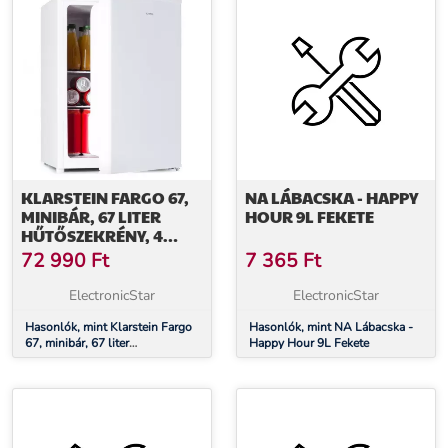
KLARSTEIN FARGO 67,
NA LÁBACSKA - HAPPY
MINIBÁR, 67 LITER
HOUR 9L FEKETE
HŰTŐSZEKRÉNY, 4
LITER FAGYASZTÓ,
72 990
Ft
7 365
Ft
KOMPAKT
ElectronicStar
ElectronicStar
Hasonlók, mint Klarstein Fargo
Hasonlók, mint NA Lábacska -
67, minibár, 67 liter
Happy Hour 9L Fekete
hűtőszekrény, 4 liter fagyasztó,
kompakt