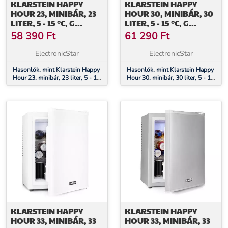
KLARSTEIN HAPPY
KLARSTEIN HAPPY
HOUR 23, MINIBÁR, 23
HOUR 30, MINIBÁR, 30
LITER, 5 - 15 °C, G
LITER, 5 - 15 °C, G
ENERGIAHATÉKONYSÁGI
ENERGIAHATÉKONYSÁGI
58 390
Ft
61 290
Ft
OSZTÁLY, CSENDES, 23
OSZTÁLY, CSENDES, 25
DB, LED VILÁGÍTÁS,
DB, LED VILÁGÍTÁS,
ElectronicStar
ElectronicStar
EZÜST
FEHÉR
Hasonlók, mint Klarstein Happy
Hasonlók, mint Klarstein Happy
Hour 23, minibár, 23 liter, 5 - 15
Hour 30, minibár, 30 liter, 5 - 15
°C, G energiahatékonysági
°C, G energiahatékonysági
osztály, csendes, 23 dB, LED
osztály, csendes, 25 dB, LED
világítás, ezüst
világítás, fehér
KLARSTEIN HAPPY
KLARSTEIN HAPPY
HOUR 33, MINIBÁR, 33
HOUR 33, MINIBÁR, 33