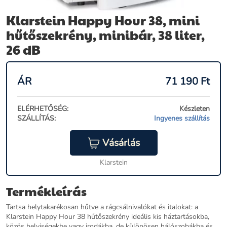
Klarstein Happy Hour 38, mini
hűtőszekrény, minibár, 38 liter,
26 dB
ÁR
71 190
Ft
ELÉRHETŐSÉG:
Készleten
SZÁLLÍTÁS:
Ingyenes szállítás
Vásárlás
Klarstein
Termékleírás
Tartsa helytakarékosan hűtve a rágcsálnivalókat és italokat: a
Klarstein Happy Hour 38 hűtőszekrény ideális kis háztartásokba,
közös helyiségekbe vagy irodákba, de különösen hálószobákba és