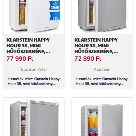
KLARSTEIN HAPPY
KLARSTEIN HAPPY
HOUR 38, MINI
HOUR 38, MINI
HŰTŐSZEKRÉNY,
HŰTŐSZEKRÉNY,
MINIBÁR, 38 LITER, 26
MINIBÁR, ITALHŰTŐ, 38
77 990
Ft
72 890
Ft
DB
L, 26 DB
ElectronicStar
Klarstein
Hasonlók, mint Klarstein Happy
Hasonlók, mint Klarstein Happy
Hour 38, mini hűtőszekrény,
Hour 38, mini hűtőszekrény,
minibár, 38 liter, 26 dB
minibár, italhűtő, 38 l, 26 dB