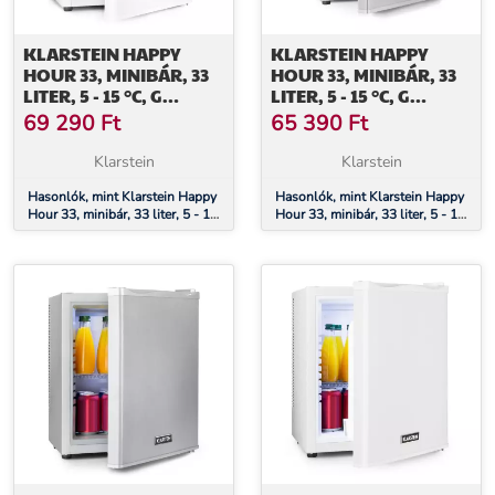
KLARSTEIN HAPPY
KLARSTEIN HAPPY
HOUR 33, MINIBÁR, 33
HOUR 33, MINIBÁR, 33
LITER, 5 - 15 °C, G
LITER, 5 - 15 °C, G
ENERGIAHATÉKONYSÁGI
ENERGIAHATÉKONYSÁGI
69 290
Ft
65 390
Ft
OSZTÁLY, CSENDES, 25
OSZTÁLY, CSENDES, 25
DB, LED VILÁGÍTÁS,
DB, LED VILÁGÍTÁS,
Klarstein
Klarstein
FEHÉR
EZÜST
Hasonlók, mint Klarstein Happy
Hasonlók, mint Klarstein Happy
Hour 33, minibár, 33 liter, 5 - 15
Hour 33, minibár, 33 liter, 5 - 15
°C, G energiahatékonysági
°C, G energiahatékonysági
osztály, csendes, 25 dB, LED
osztály, csendes, 25 dB, LED
világítás, fehér
világítás, ezüst