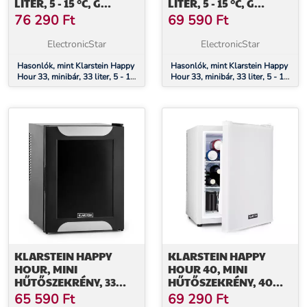
LITER, 5 - 15 °C, G
LITER, 5 - 15 °C, G
ENERGIAHATÉKONYSÁGI
ENERGIAHATÉKONYSÁGI
76 290
Ft
69 590
Ft
OSZTÁLY, CSENDES, 25
OSZTÁLY, CSENDES, 25
DB, LED VILÁGÍTÁS,
DB, LED VILÁGÍTÁS,
ElectronicStar
ElectronicStar
FEHÉR
EZÜST
Hasonlók, mint Klarstein Happy
Hasonlók, mint Klarstein Happy
Hour 33, minibár, 33 liter, 5 - 15
Hour 33, minibár, 33 liter, 5 - 15
°C, G energiahatékonysági
°C, G energiahatékonysági
osztály, csendes, 25 dB, LED
osztály, csendes, 25 dB, LED
világítás, fehér
világítás, ezüst
KLARSTEIN HAPPY
KLARSTEIN HAPPY
HOUR, MINI
HOUR 40, MINI
HŰTŐSZEKRÉNY, 33
HŰTŐSZEKRÉNY, 40
LITER, ZAJMENTES, G
LITER, 5 -15°C,
65 590
Ft
69 290
Ft