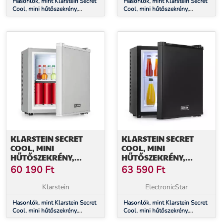
Hasonlók, mint Klarstein Secret
Hasonlók, mint Klarstein Secret
Cool, mini hűtőszekrény,
Cool, mini hűtőszekrény,
minibár, 13 liter, G
minibár, 13 liter, G
energiahatékonysági osztály,
energiahatékonysági osztály,
fekete
fehér
KLARSTEIN SECRET
KLARSTEIN SECRET
COOL, MINI
COOL, MINI
HŰTŐSZEKRÉNY,
HŰTŐSZEKRÉNY,
MINIBÁR, 13 LITER, G
MINIBÁR, 13 LITER, G
60 190
Ft
63 590
Ft
ENERGIAHATÉKONYSÁGI
ENERGIAHATÉKONYSÁGI
OSZTÁLY, EZÜST
OSZTÁLY, FEKETE
Klarstein
ElectronicStar
Hasonlók, mint Klarstein Secret
Hasonlók, mint Klarstein Secret
Cool, mini hűtőszekrény,
Cool, mini hűtőszekrény,
minibár, 13 liter, G
minibár, 13 liter, G