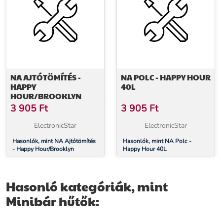
NA AJTÓTÖMÍTÉS -
NA POLC - HAPPY HOUR
HAPPY
40L
HOUR/BROOKLYN
3 905
Ft
3 905
Ft
ElectronicStar
ElectronicStar
Hasonlók, mint NA Ajtótömítés
Hasonlók, mint NA Polc -
- Happy Hour/Brooklyn
Happy Hour 40L
Hasonló kategóriák, mint
Minibár hűtők: