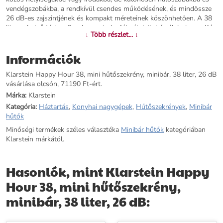
vendégszobákba, a rendkívül csendes működésének, és mindössze
26 dB-es zajszintjének és kompakt méreteinek köszönhetően. A 38
literes belső térben 3 polcon mindenféle étel, ital és élelmiszer elfér.
↓ Több részlet... ↓
A három fiókon két rácsos polc használható a hűtőszekrény
tartalmának igényei szerint, míg az ajtórekeszekben tojás, vaj és akár
Információk
2 literes, nagyméretű italos palackok is tárolhatók.Mindig
tökéletesen hűtve: a Klarstein Happy Hour 38 hűtőszekrény egy
Klarstein Happy Hour 38, mini hűtőszekrény, minibár, 38 liter, 26 dB
helytakarékos formatervezési csoda, amely ideális élelmiszerek
vásárlása olcsón, 71190 Ft-ért.
tárolására.
Márka:
Klarstein
További információk>>
Kategória:
Háztartás
,
Konyhai nagygépek
,
Hűtőszekrények
,
Minibár
hűtők
Minőségi termékek széles választéka
Minibár hűtők
kategóriában
Klarstein márkától.
Hasonlók, mint Klarstein Happy
Hour 38, mini hűtőszekrény,
minibár, 38 liter, 26 dB: