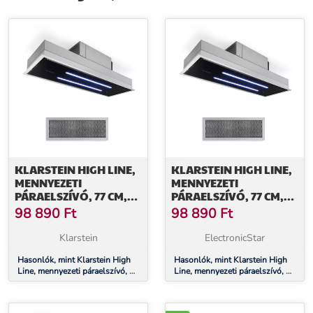
KLARSTEIN HIGH LINE,
KLARSTEIN HIGH LINE,
MENNYEZETI
MENNYEZETI
PÁRAELSZÍVÓ, 77 CM,
PÁRAELSZÍVÓ, 77 CM,
410 M³/Ó, 75 W, 3
410 M³/Ó, 75 W, 3
98 890
Ft
98 890
Ft
FOKOZAT,
FOKOZAT,
TÁVIRÁNYÍTÓ, FEKETE
TÁVIRÁNYÍTÓ, FEKETE
Klarstein
ElectronicStar
Hasonlók, mint Klarstein High
Hasonlók, mint Klarstein High
Line, mennyezeti páraelszívó, 77
Line, mennyezeti páraelszívó, 77
cm, 410 m³/ó, 75 W, 3 fokozat,
cm, 410 m³/ó, 75 W, 3 fokozat,
távirányító, fekete
távirányító, fekete