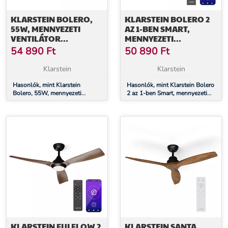
KLARSTEIN BOLERO,
KLARSTEIN BOLERO 2
55W, MENNYEZETI
AZ 1-BEN SMART,
VENTILÁTOR
MENNYEZETI
LÁMPÁVAL, 134CM,
VENTILÁTOR, Ø 132 CM,
54 890
Ft
50 890
Ft
JUHARFA KAROK,
FÉNY 55 W,
TÁVIRÁNYÍTÓ
TÁVIRÁNYÍTÓ,
Klarstein
Klarstein
VEZÉRLÉS
Hasonlók, mint Klarstein
APPLIKÁCIÓN
Hasonlók, mint Klarstein Bolero
Bolero, 55W, mennyezeti
2 az 1-ben Smart, mennyezeti
KERESZTÜL, 2
ventilátor lámpával, 134cm,
ventilátor, Ø 132 cm, fény 55 W,
MENETIRÁNY
juharfa karok, távirányító
távirányító, vezérlés applikáción
keresztül, 2 menetirány
KLARSTEIN FIJI FLOW 2
KLARSTEIN SANTA