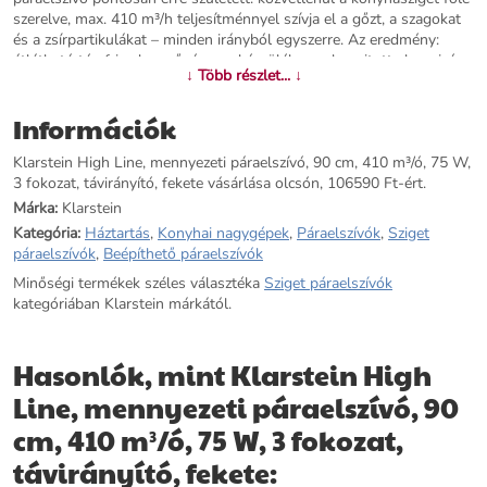
szerelve, max. 410 m³/h teljesítménnyel szívja el a gőzt, a szagokat
és a zsírpartikulákat – minden irányból egyszerre. Az eredmény:
átlátható tér, friss levegő, és egy készülék, amely nyitott alaprajzú
↓ Több részlet... ↓
étkezőkonyhában igazi dizájnelemként hat. A Klarstein High Line
három fokozatban működik, és Ön szabadon választhat elszívó vagy
Információk
recirkulációs üzemmód között. Recirkulációs módban az aktívszén-
szűrő tisztítja meg a levegőt, így külső légcsatornára nincs szükség.
Klarstein High Line, mennyezeti páraelszívó, 90 cm, 410 m³/ó, 75 W,
A beépített LED-világítás egyenletesen megvilágítja a főzőfelületet,
3 fokozat, távirányító, fekete vásárlása olcsón, 106590 Ft-ért.
a mellékelt távirányítóval pedig a fény és a fokozat is kényelmesen
kezelhető anélkül, hogy Önnek a tűzhelyhez kellene nyúlnia. A
Márka:
Klarstein
rozsdamentes acél ház ápolása sem okoz gondot: egy nedves
Kategória:
Háztartás
,
Konyhai nagygépek
,
Páraelszívók
,
Sziget
törlőkendő elegendő. A két alumínium zsírszűrő kivehető és
páraelszívók
,
Beépíthető páraelszívók
mosogatógépben is mosható. A megfelelő cserefilter a 10035417
Minőségi termékek széles választéka
Sziget páraelszívók
termékkód alatt érhető el. Ha nyitott alaprajzú otthonában a
kategóriában Klarstein márkától.
konyhasziget felett hatékony elszívásra, letisztult dizájnra és valódi
rugalmasságra vágyik – a Klarstein High Line mindezt egyetlen
készülékben kínálja. Rendelje meg még ma, és élvezze a tiszta
Hasonlók, mint Klarstein High
levegőt főzés közben és után is.
Line, mennyezeti páraelszívó, 90
További információk>>
cm, 410 m³/ó, 75 W, 3 fokozat,
távirányító, fekete: