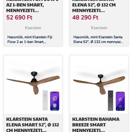
AZ 1-BEN SMART,
ELENA 52", Ø 132 CM
MENNYEZETI
MENNYEZETI
VENTILÁTOR, Ø 132 CM,
VENTILÁTOR, 9 060 M³/
52 690
Ft
48 290
Ft
DIMMELHETŐ LED
Ó, VALÓDI FA
VILÁGÍTÁS,
LAPÁTOK, 6 SEBESSÉG
Klarstein
Klarstein
TÁVIRÁNYÍTÓ,
BEÁLLÍTÁS,
VEZÉRLÉS
Hasonlók, mint Klarstein Fiji
TÁVIRÁNYÍTÓ
Hasonlók, mint Klarstein Santa
Flow 2 az 1-ben Smart,
Elena 52", Ø 132 cm mennyezeti
APPLIKÁCIÓN
mennyezeti ventilátor, Ø 132
ventilátor, 9 060 m³/ó, valódi fa
KERESZTÜL, 2 IRÁNYÚ
cm, dimmelhető LED világítás,
lapátok, 6 sebesség beállítás,
MŰKÖDTETÉS
távirányító, vezérlés applikáción
távirányító
keresztül, 2 irányú működtetés
KLARSTEIN SANTA
KLARSTEIN BAHAMA
ELENA SMART 52", Ø 132
BREEZE SMART
CM MENNYEZETI
MENNYEZETI