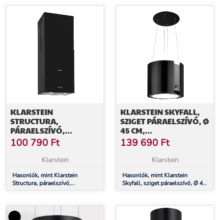
KLARSTEIN
KLARSTEIN SKYFALL,
STRUCTURA,
SZIGET PÁRAELSZÍVÓ, Ø
PÁRAELSZÍVÓ,
45 CM,
ELSZÍVÁS/KERINGETÉS,
LÉGKERINGETÉS, 402
100 790
Ft
139 690
Ft
624 M³/Ó, A
M³/Ó, LED, NEMESACÉL,
ENERGIAHATÉKONYSÁGI
FEKETE
Klarstein
Klarstein
OSZTÁLY, LED, FEKETE
Hasonlók, mint Klarstein
Hasonlók, mint Klarstein
Structura, páraelszívó,
Skyfall, sziget páraelszívó, Ø 45
elszívás/keringetés, 624 m³/ó, A
cm, légkeringetés, 402 m³/ó,
energiahatékonysági osztály,
LED, nemesacél, fekete
LED, fekete