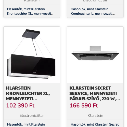
Klarstein
ElectronicStar
FEKETE
FEKETE
Hasonlók, mint Klarstein
Hasonlók, mint Klarstein
Kronleuchter XL, mennyezeti
Kronleuchter L, mennyezeti
páraelszívó, 90 cm, 590 m³/ó,
páraelszívó, 60 cm, 590 m³/ó,
LED, érintőképernyős, fekete
LED, érintőképernyős, fekete
KLARSTEIN
KLARSTEIN SECRET
KRONLEUCHTER XL,
SERVICE, MENNYEZETI
MENNYEZETI
PÁRAELSZÍVÓ, 220 W,
PÁRAELSZÍVÓ, 90 CM,
ÉRINTŐKÉPERNYŐS,
102 390
Ft
166 590
Ft
590 M³/Ó, LED,
ÜVEG, LED
ÉRINTŐKÉPERNYŐS,
ElectronicStar
Klarstein
FEKETE
Hasonlók, mint Klarstein
Hasonlók, mint Klarstein Secret