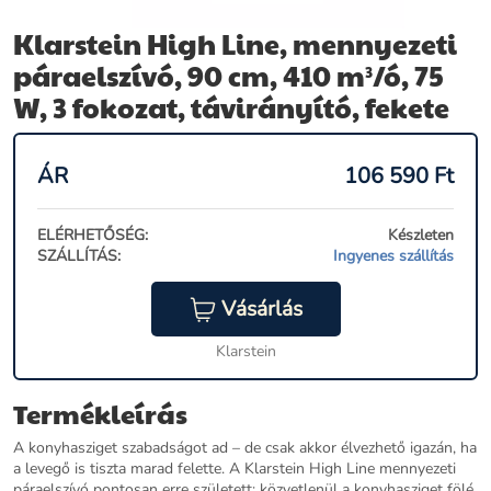
Klarstein High Line, mennyezeti
páraelszívó, 90 cm, 410 m³/ó, 75
W, 3 fokozat, távirányító, fekete
ÁR
106 590
Ft
ELÉRHETŐSÉG:
Készleten
SZÁLLÍTÁS:
Ingyenes szállítás
Vásárlás
Klarstein
Termékleírás
A konyhasziget szabadságot ad – de csak akkor élvezhető igazán, ha
a levegő is tiszta marad felette. A Klarstein High Line mennyezeti
páraelszívó pontosan erre született: közvetlenül a konyhasziget fölé