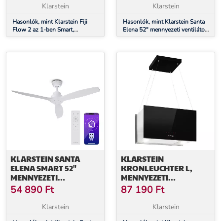
TÁVIRÁNYÍTÓ,
TÁVIRÁNYÍTÓ
Klarstein
Klarstein
VEZÉRLÉS
APPLIKÁCIÓN
Hasonlók, mint Klarstein Fiji
Hasonlók, mint Klarstein Santa
Flow 2 az 1-ben Smart,
Elena 52" mennyezeti ventilátor,
KERESZTÜL, 2
mennyezeti ventilátor, Ø 132
9 060 m³/h, 6 sebességfokozat,
MENETIRÁNY
cm, LED lámpa, távirányító,
távirányító
vezérlés applikáción keresztül, 2
menetirány
KLARSTEIN SANTA
KLARSTEIN
ELENA SMART 52"
KRONLEUCHTER L,
MENNYEZETI
MENNYEZETI
VENTILÁTOR, 10260
PÁRAELSZÍVÓ, 60 CM,
54 890
Ft
87 190
Ft
M³/H, 6
590 M³/Ó, LED,
SEBESSÉGFOKOZAT,
ÉRINTŐKÉPERNYŐS,
Klarstein
Klarstein
TÁVIRÁNYÍTÓ, SMART
FEKETE