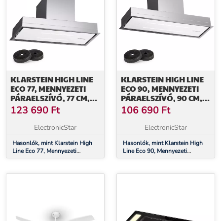
KLARSTEIN HIGH LINE
KLARSTEIN HIGH LINE
ECO 77, MENNYEZETI
ECO 90, MENNYEZETI
PÁRAELSZÍVÓ, 77 CM,
PÁRAELSZÍVÓ, 90 CM,
436 M³/Ó, FOKOZATOK,
436 M³/Ó, FOKOZATOK,
123 690
Ft
106 690
Ft
TÁVIRÁNYÍTÓ,
TÁVIRÁNYÍTÓ,
KÖRNYEZETI VILÁGÍTÁS
KÖRNYEZETI VILÁGÍTÁS
ElectronicStar
ElectronicStar
Hasonlók, mint Klarstein High
Hasonlók, mint Klarstein High
Line Eco 77, Mennyezeti
Line Eco 90, Mennyezeti
páraelszívó, 77 cm, 436 m³/ó,
páraelszívó, 90 cm, 436 m³/ó,
fokozatok, távirányító,
fokozatok, távirányító,
környezeti világítás
környezeti világítás