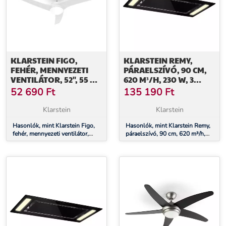
KLARSTEIN FIGO,
KLARSTEIN REMY,
FEHÉR, MENNYEZETI
PÁRAELSZÍVÓ, 90 CM,
VENTILÁTOR, 52", 55 W,
620 M³/H, 230 W, 3
MENNYEZETI LÁMPA, 2 X
FOKOZAT,
52 690
Ft
135 190
Ft
42 W, TÁVIRÁNYÍTÓ
TÁVIRÁNYÍTÓ
Klarstein
Klarstein
Hasonlók, mint Klarstein Figo,
Hasonlók, mint Klarstein Remy,
fehér, mennyezeti ventilátor,
páraelszívó, 90 cm, 620 m³/h,
52", 55 W, mennyezeti lámpa, 2
230 W, 3 fokozat, távirányító
x 42 W, távirányító