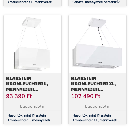
Kronleuchter XL, mennyezeti
Service, mennyezeti páraelszívó,
páraelszívó, 90 cm, 590 m³/ó,
220 W, érintőképernyős, üveg,
LED, érintőképernyős, fekete
LED
KLARSTEIN
KLARSTEIN
KRONLEUCHTER L,
KRONLEUCHTER XL,
MENNYEZETI
MENNYEZETI
PÁRAELSZÍVÓ, 60 CM,
PÁRAELSZÍVÓ, 90 CM,
93 390
Ft
102 490
Ft
590 M³/Ó, LED,
590 M³/Ó, LED,
ÉRINTŐKÉPERNYŐS,
ÉRINTŐKÉPERNYŐS,
ElectronicStar
ElectronicStar
FEHÉR
FEHÉR
Hasonlók, mint Klarstein
Hasonlók, mint Klarstein
Kronleuchter L, mennyezeti
Kronleuchter XL, mennyezeti
páraelszívó, 60 cm, 590 m³/ó,
páraelszívó, 90 cm, 590 m³/ó,
LED, érintőképernyős, fehér
LED, érintőképernyős, fehér