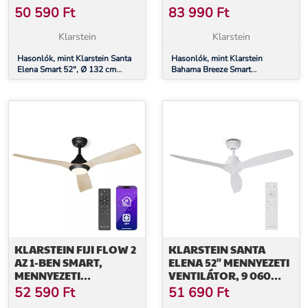
VENTILÁTOR, 10260 M³/
VENTILÁTOR, MASSZÍV
50 590
Ft
83 990
Ft
Ó, VALÓDI FA
FA ROTORLAPÁTOK,
LAPÁTOK, 6 SEBESSÉG
TÁVIRÁNYÍTÓ +
Klarstein
Klarstein
BEÁLLÍTÁS,
VEZÉRLÉS
TÁVIRÁNYÍTÓ
Hasonlók, mint Klarstein Santa
ALKALMAZÁS
Hasonlók, mint Klarstein
Elena Smart 52", Ø 132 cm
Bahama Breeze Smart
SEGÍTSÉGÉVEL
mennyezeti ventilátor, 10260
Mennyezeti ventilátor, masszív
m³/ó, valódi fa lapátok, 6
fa rotorlapátok, távirányító +
sebesség beállítás, távirányító
vezérlés alkalmazás
segítségével
KLARSTEIN FIJI FLOW 2
KLARSTEIN SANTA
AZ 1-BEN SMART,
ELENA 52" MENNYEZETI
MENNYEZETI
VENTILÁTOR, 9 060
VENTILÁTOR, Ø 132 CM,
M³/H, 6
52 590
Ft
51 690
Ft
LED LÁMPA,
SEBESSÉGFOKOZAT,