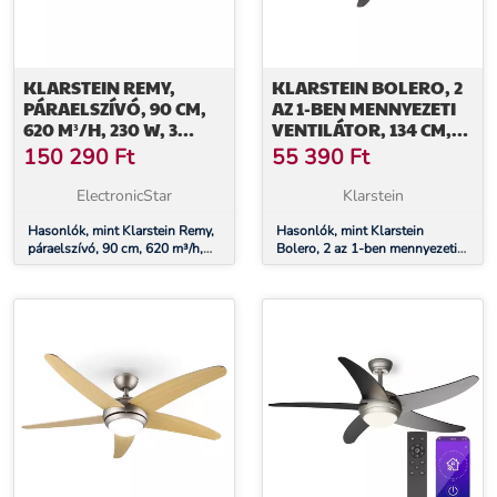
KLARSTEIN REMY,
KLARSTEIN BOLERO, 2
PÁRAELSZÍVÓ, 90 CM,
AZ 1-BEN MENNYEZETI
620 M³/H, 230 W, 3
VENTILÁTOR, 134 CM,
FOKOZAT,
LÁMPA, 55 W,
150 290
Ft
55 390
Ft
TÁVIRÁNYÍTÓ
TÁVIRÁNYÍTÓ, FEKETE
ElectronicStar
Klarstein
Hasonlók, mint Klarstein Remy,
Hasonlók, mint Klarstein
páraelszívó, 90 cm, 620 m³/h,
Bolero, 2 az 1-ben mennyezeti
230 W, 3 fokozat, távirányító
ventilátor, 134 cm, lámpa, 55 W,
távirányító, fekete