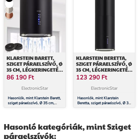
KLARSTEIN BARETT,
KLARSTEIN BERETTA,
SZIGET PÁRAELSZÍVÓ, Ø
SZIGET PÁRAELSZÍVÓ, Ø
35 CM, LÉGKERINGETÉS,
35 CM, LÉGKERINGETÉS,
560 M³/Ó, LED,
650 M³/Ó, LED, FEKETE
86 190
Ft
123 290
Ft
AKTÍVSZÉN SZŰRŐ,
FEKETE
ElectronicStar
ElectronicStar
Hasonlók, mint Klarstein Barett,
Hasonlók, mint Klarstein
sziget páraelszívó, Ø 35 cm,
Beretta, sziget páraelszívó, Ø 35
légkeringetés, 560 m³/ó, LED,
cm, légkeringetés, 650 m³/ó,
aktívszén szűrő, fekete
LED, fekete
Hasonló kategóriák, mint Sziget
páraelszívók: