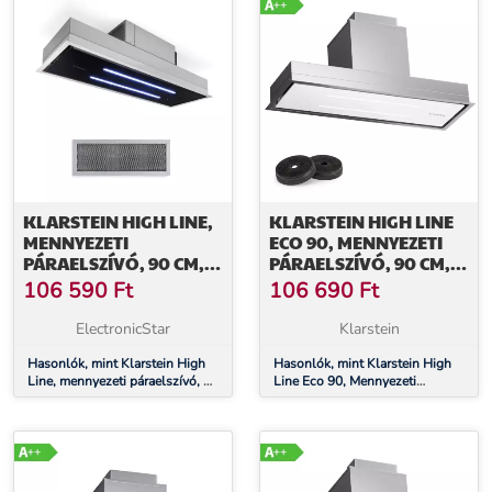
KLARSTEIN HIGH LINE,
KLARSTEIN HIGH LINE
MENNYEZETI
ECO 90, MENNYEZETI
PÁRAELSZÍVÓ, 90 CM,
PÁRAELSZÍVÓ, 90 CM,
410 M³/Ó, 75 W, 3
436 M³/Ó, FOKOZATOK,
106 590
Ft
106 690
Ft
FOKOZAT,
TÁVIRÁNYÍTÓ,
TÁVIRÁNYÍTÓ, FEKETE
KÖRNYEZETI VILÁGÍTÁS
ElectronicStar
Klarstein
Hasonlók, mint Klarstein High
Hasonlók, mint Klarstein High
Line, mennyezeti páraelszívó, 90
Line Eco 90, Mennyezeti
cm, 410 m³/ó, 75 W, 3 fokozat,
páraelszívó, 90 cm, 436 m³/ó,
távirányító, fekete
fokozatok, távirányító,
környezeti világítás