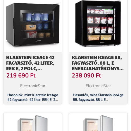
KLARSTEIN ICEAGE 42
KLARSTEIN ICEAGE 88,
FAGYASZTÓ, 42 LITER,
FAGYASZTÓ, 88 L, E
EEK E, 2 POLC,
ENERGIAHATÉKONYSÁGI
TERMOSZTÁT, ÜVEG
OSZTÁLY, 2 EMELET,
219 690
Ft
238 090
Ft
ELŐLAP
TERMOSZTÁT, ÜVEG
ELÜLSŐ RÉSZLAP
ElectronicStar
ElectronicStar
Hasonlók, mint Klarstein IceAge
Hasonlók, mint Klarstein IceAge
42 fagyasztó, 42 liter, EEK E, 2
88, fagyasztó, 88 l, E
polc, termosztát, üveg előlap
energiahatékonysági osztály, 2
emelet, termosztát, üveg elülső
részlap