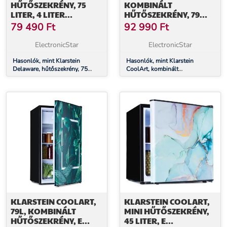
HŰTŐSZEKRÉNY, 75
KOMBINÁLT
LITER, 4 LITER
HŰTŐSZEKRÉNY, 79
FAGYASZTÓ, E
LITER, E
79 490
Ft
92 990
Ft
ENERGIAHATÉKONYSÁGI
ENERGIAHATÉKONYSÁGI
OSZTÁLY,
OSZTÁLY, 9 LITER
ElectronicStar
ElectronicStar
KOMPRESSZIÓ HŰTÉS
FAGYASZTÓ,
Hasonlók, mint Klarstein
FORMATERVEZETT
Hasonlók, mint Klarstein
Delaware, hűtőszekrény, 75
CoolArt, kombinált
AJTÓ
liter, 4 liter fagyasztó, E
hűtőszekrény, 79 liter, E
energiahatékonysági osztály,
energiahatékonysági osztály, 9
kompresszió hűtés
liter fagyasztó, formatervezett
ajtó
KLARSTEIN COOLART,
KLARSTEIN COOLART,
79L, KOMBINÁLT
MINI HŰTŐSZEKRÉNY,
HŰTŐSZEKRÉNY, E
45 LITER, E