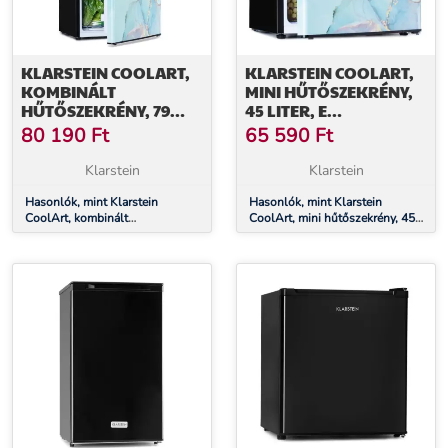
KLARSTEIN COOLART,
KLARSTEIN COOLART,
KOMBINÁLT
MINI HŰTŐSZEKRÉNY,
HŰTŐSZEKRÉNY, 79
45 LITER, E
LITER, E
ENERGIAHATÉKONYSÁGI
80 190
Ft
65 590
Ft
ENERGIAHATÉKONYSÁGI
OSZTÁLY, 1,5 LITER
OSZTÁLY, 9 LITER
FAGYASZTÓ,
Klarstein
Klarstein
FAGYASZTÓ,
FORMATERVEZETT
FORMATERVEZETT
Hasonlók, mint Klarstein
AJTÓ
Hasonlók, mint Klarstein
CoolArt, kombinált
CoolArt, mini hűtőszekrény, 45
AJTÓ
hűtőszekrény, 79 liter, E
liter, E energiahatékonysági
energiahatékonysági osztály, 9
osztály, 1,5 liter fagyasztó,
liter fagyasztó, formatervezett
formatervezett ajtó
ajtó