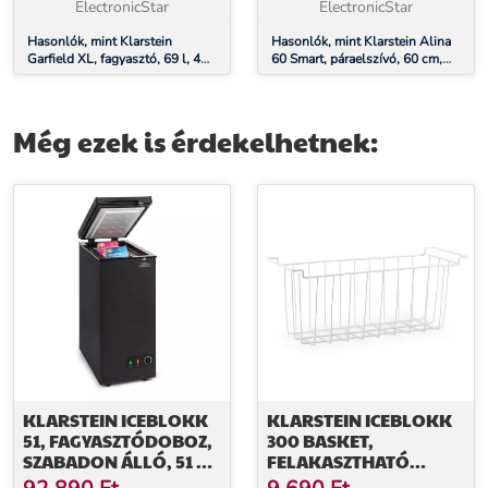
ElectronicStar
ElectronicStar
Hasonlók, mint Klarstein
Hasonlók, mint Klarstein Alina
Garfield XL, fagyasztó, 69 l, 4
60 Smart, páraelszívó, 60 cm,
csillag, 80 W, D
600 m³/ó, LED háttérvilágítás,
energiahatékonysági osztály,
üveg előlap
fehér
Még ezek is érdekelhetnek:
KLARSTEIN ICEBLOKK
KLARSTEIN ICEBLOKK
51, FAGYASZTÓDOBOZ,
300 BASKET,
SZABADON ÁLLÓ, 51 L,
FELAKASZTHATÓ
ZÁRHATÓ, E
KOSÁR A