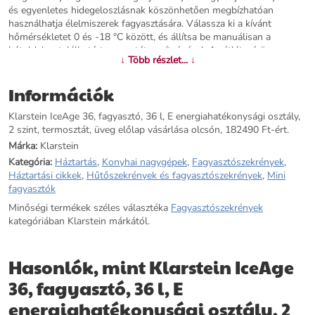
és egyenletes hidegeloszlásnak köszönhetően megbízhatóan
használhatja élelmiszerek fagyasztására. Válassza ki a kívánt
hőmérsékletet 0 és -18 °C között, és állítsa be manuálisan a
hátoldalon található termosztát segítségével. Az átlátszó üveg
↓ Több részlet... ↓
előlapnak és a fehér fényű LED belső világításnak köszönhetően
mindig áttekintheti a készleteit. A Klarstein IceAge 36 kompakt
Információk
fagyasztó mindig azt nyújtja, amire szüksége van!
Klarstein IceAge 36, fagyasztó, 36 l, E energiahatékonysági osztály,
További információk>>
2 szint, termosztát, üveg előlap vásárlása olcsón, 182490 Ft-ért.
Márka:
Klarstein
Kategória:
Háztartás
,
Konyhai nagygépek
,
Fagyasztószekrények
,
Háztartási cikkek
,
Hűtőszekrények és fagyasztószekrények
,
Mini
fagyasztók
Minőségi termékek széles választéka
Fagyasztószekrények
kategóriában Klarstein márkától.
Hasonlók, mint Klarstein IceAge
36, fagyasztó, 36 l, E
energiahatékonysági osztály, 2