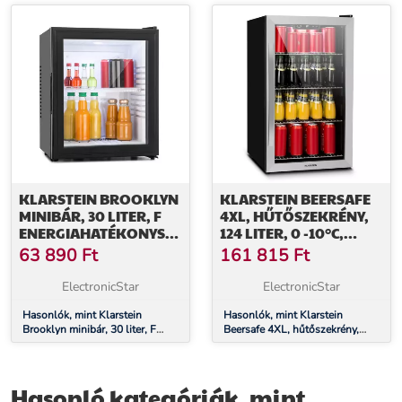
rozsdamentes acél
LED, üveg, nemesacél
KLARSTEIN BROOKLYN
KLARSTEIN BEERSAFE
MINIBÁR, 30 LITER, F
4XL, HŰTŐSZEKRÉNY,
ENERGIAHATÉKONYSÁGI
124 LITER, 0 -10°C,
OSZTÁLY, FEKETE, ÜVEG
ÜVEG, G
63 890
Ft
161 815
Ft
ENERGIAHATÉKONYSÁGI
OSZTÁLY,
ElectronicStar
ElectronicStar
ROZSDAMENTES ACÉL
Hasonlók, mint Klarstein
Hasonlók, mint Klarstein
Brooklyn minibár, 30 liter, F
Beersafe 4XL, hűtőszekrény,
energiahatékonysági osztály,
124 liter, 0 -10°C, üveg, G
fekete, üveg
energiahatékonysági osztály,
rozsdamentes acél
Hasonló kategóriák, mint