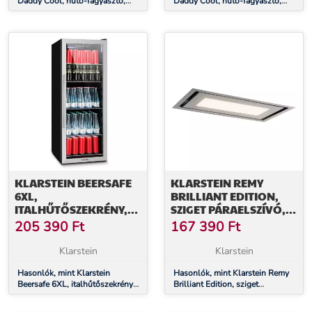
Daddy Cool, hűtő-fagyasztó,
Daddy Cool, hűtő-fagyasztó,
61/25 l, 2 szint, rozsdamentes
61/25 l, 2 szint, rozsdamentes
acél
acél
KLARSTEIN BEERSAFE
KLARSTEIN REMY
6XL,
BRILLIANT EDITION,
ITALHŰTŐSZEKRÉNY,
SZIGET PÁRAELSZÍVÓ,
201 LITER, 0 -10°C,
90 CM, 609 M³/Ó, A
205 390
Ft
167 390
Ft
ÜVEG, G
ENERGIAHATÉKONYSÁGI
ENERGIAHATÉKONYSÁGI
OSZTÁLY, LED, ÜVEG,
Klarstein
Klarstein
OSZTÁLY,
NEMESACÉL
ROZSDAMENTES ACÉL
Hasonlók, mint Klarstein
Hasonlók, mint Klarstein Remy
Beersafe 6XL, italhűtőszekrény,
Brilliant Edition, sziget
201 liter, 0 -10°C, üveg, G
páraelszívó, 90 cm, 609 m³/ó, A
energiahatékonysági osztály,
energiahatékonysági osztály,