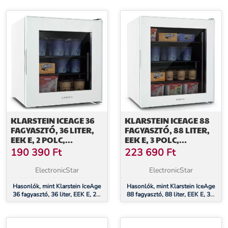
szint, termosztát, üveg előlap
KLARSTEIN ICEAGE 36
KLARSTEIN ICEAGE 88
FAGYASZTÓ, 36 LITER,
FAGYASZTÓ, 88 LITER,
EEK E, 2 POLC,
EEK E, 3 POLC,
TERMOSZTÁT, ÜVEG
TERMOSZTÁT, ÜVEG
190 390
Ft
223 690
Ft
ELŐLAP
ELŐLAP
ElectronicStar
ElectronicStar
Hasonlók, mint Klarstein IceAge
Hasonlók, mint Klarstein IceAge
36 fagyasztó, 36 liter, EEK E, 2
88 fagyasztó, 88 liter, EEK E, 3
polc, termosztát, üveg előlap
polc, termosztát, üveg előlap