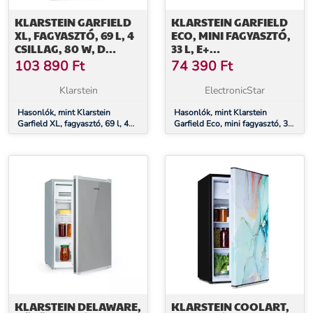
KLARSTEIN GARFIELD
KLARSTEIN GARFIELD
XL, FAGYASZTÓ, 69 L, 4
ECO, MINI FAGYASZTÓ,
CSILLAG, 80 W, D
33 L, E+
ENERGIAHATÉKONYSÁGI
ENERGIAHATÉKONYSÁGI
103 890
Ft
74 390
Ft
OSZTÁLY, FEHÉR
OSZTÁLY, 4 CSILLAG,
KOMPAKT
Klarstein
ElectronicStar
Hasonlók, mint Klarstein
Hasonlók, mint Klarstein
Garfield XL, fagyasztó, 69 l, 4
Garfield Eco, mini fagyasztó, 33
csillag, 80 W, D
l, E+ energiahatékonysági
energiahatékonysági osztály,
osztály, 4 csillag, kompakt
fehér
KLARSTEIN DELAWARE,
KLARSTEIN COOLART,