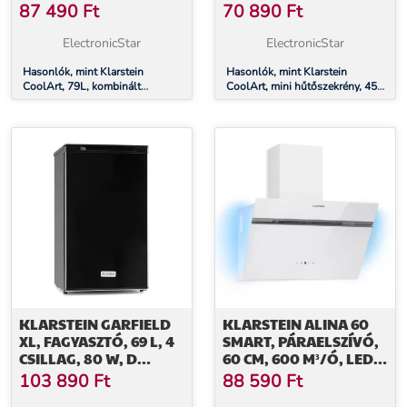
ENERGIAHATÉKONYSÁGI
ENERGIAHATÉKONYSÁGI
87 490
Ft
70 890
Ft
OSZTÁLY, 9 LITER
OSZTÁLY, 1,5 LITER
FAGYASZTÓ,
FAGYASZTÓ,
ElectronicStar
ElectronicStar
FORMATERVEZETT
FORMATERVEZETT
AJTÓ
Hasonlók, mint Klarstein
AJTÓ
Hasonlók, mint Klarstein
CoolArt, 79L, kombinált
CoolArt, mini hűtőszekrény, 45
hűtőszekrény, E
liter, E energiahatékonysági
energiahatékonysági osztály, 9
osztály, 1,5 liter fagyasztó,
liter fagyasztó, formatervezett
formatervezett ajtó
ajtó
KLARSTEIN GARFIELD
KLARSTEIN ALINA 60
XL, FAGYASZTÓ, 69 L, 4
SMART, PÁRAELSZÍVÓ,
CSILLAG, 80 W, D
60 CM, 600 M³/Ó, LED
ENERGIAHATÉKONYSÁGI
HÁTTÉRVILÁGÍTÁS,
103 890
Ft
88 590
Ft
OSZTÁLY, FEHÉR
ÜVEG ELŐLAP