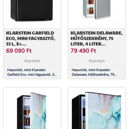
KLARSTEIN GARFIELD
KLARSTEIN DELAWARE,
ECO, MINI FAGYASZTÓ,
HŰTŐSZEKRÉNY, 75
33 L, E+
LITER, 4 LITER
ENERGIAHATÉKONYSÁGI
FAGYASZTÓ, E
69 090
Ft
79 490
Ft
OSZTÁLY, 4 CSILLAG,
ENERGIAHATÉKONYSÁGI
KOMPAKT
OSZTÁLY,
Klarstein
Klarstein
KOMPRESSZIÓ HŰTÉS
Hasonlók, mint Klarstein
Hasonlók, mint Klarstein
Garfield Eco, mini fagyasztó, 33
Delaware, hűtőszekrény, 75
l, E+ energiahatékonysági
liter, 4 liter fagyasztó, E
osztály, 4 csillag, kompakt
energiahatékonysági osztály,
kompresszió hűtés