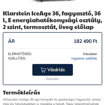
Klarstein IceAge 36, fagyasztó, 36
l, E energiahatékonysági osztály,
2 szint, termosztát, üveg előlap
ÁR
182 490
Ft
ELÉRHETŐSÉG:
Készleten
SZÁLLÍTÁS:
Ingyenes szállítás
Vásárlás
Klarstein
Termékleírás
AKlarstein IceAge 36 egy kompakt és gazdaságos fagyasztó, amely
még kis helyiségekben is megállja a helyét. Nagy teljesítményének