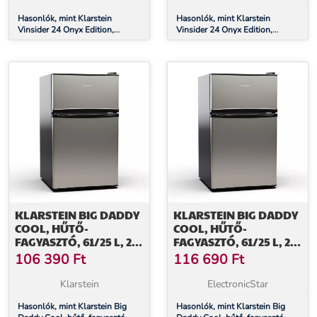
Hasonlók, mint Klarstein
Hasonlók, mint Klarstein
Vinsider 24 Onyx Edition,
Vinsider 24 Onyx Edition,
beépített borhűtő, G
beépített borhűtő, G
energiahatékonysági osztály G
energiahatékonysági osztály G
osztály
osztály
KLARSTEIN BIG DADDY
KLARSTEIN BIG DADDY
COOL, HŰTŐ-
COOL, HŰTŐ-
FAGYASZTÓ, 61/25 L, 2
FAGYASZTÓ, 61/25 L, 2
SZINT, ROZSDAMENTES
SZINT, ROZSDAMENTES
106 390
Ft
116 690
Ft
ACÉL
ACÉL
Klarstein
ElectronicStar
Hasonlók, mint Klarstein Big
Hasonlók, mint Klarstein Big