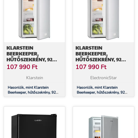
KLARSTEIN
KLARSTEIN
BEERKEEPER,
BEERKEEPER,
HŰTŐSZEKRÉNY, 92
HŰTŐSZEKRÉNY, 92
LITER, F
LITER, F
107 990
Ft
107 990
Ft
ENERGIAHATÉKONYSÁGI
ENERGIAHATÉKONYSÁGI
OSZTÁLY, 3 SZINT, EZÜST
OSZTÁLY, 3 SZINT, EZÜST
Klarstein
ElectronicStar
Hasonlók, mint Klarstein
Hasonlók, mint Klarstein
Beerkeeper, hűtőszekrény, 92
Beerkeeper, hűtőszekrény, 92
liter, F energiahatékonysági
liter, F energiahatékonysági
osztály, 3 szint, ezüst
osztály, 3 szint, ezüst