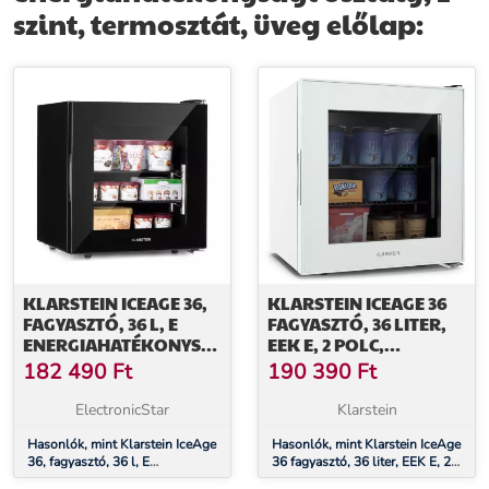
szint, termosztát, üveg előlap:
KLARSTEIN ICEAGE 36,
KLARSTEIN ICEAGE 36
FAGYASZTÓ, 36 L, E
FAGYASZTÓ, 36 LITER,
ENERGIAHATÉKONYSÁGI
EEK E, 2 POLC,
OSZTÁLY, 2 SZINT,
TERMOSZTÁT, ÜVEG
182 490
Ft
190 390
Ft
TERMOSZTÁT, ÜVEG
ELŐLAP
ELŐLAP
ElectronicStar
Klarstein
Hasonlók, mint Klarstein IceAge
Hasonlók, mint Klarstein IceAge
36, fagyasztó, 36 l, E
36 fagyasztó, 36 liter, EEK E, 2
energiahatékonysági osztály, 2
polc, termosztát, üveg előlap