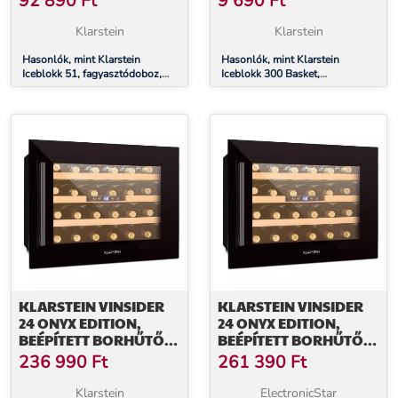
92 890
Ft
9 690
Ft
ENERGIAHATÉKONYSÁGI
FAGYASZTÓBA,
OSZTÁLY, FEKETE
KIEGÉSZÍTŐ,
Klarstein
Klarstein
PÓTDARAB
Hasonlók, mint Klarstein
Hasonlók, mint Klarstein
Iceblokk 51, fagyasztódoboz,
Iceblokk 300 Basket,
szabadon álló, 51 l, zárható, E
felakasztható kosár a
energiahatékonysági osztály,
fagyasztóba, kiegészítő,
fekete
pótdarab
KLARSTEIN VINSIDER
KLARSTEIN VINSIDER
24 ONYX EDITION,
24 ONYX EDITION,
BEÉPÍTETT BORHŰTŐ,
BEÉPÍTETT BORHŰTŐ,
G
G
236 990
Ft
261 390
Ft
ENERGIAHATÉKONYSÁGI
ENERGIAHATÉKONYSÁGI
OSZTÁLY G OSZTÁLY
OSZTÁLY G OSZTÁLY
Klarstein
ElectronicStar