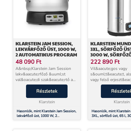
KLARSTEIN JAM SESSION,
KLARSTEIN MUN
LEKVÁRFŐZŐ ÜST, 1000 W,
3XL, SÖRFŐZŐ ÜST,
2 AUTOMATIKUS PROGRAM
3000 W, SÖRFŐZ
KÉSZÜLÉK, 9 PR
48 090
Ft
222 890
Ft
A&nbsp;Klarstein Jam Session
Vil&aacute;gos vagy
lekv&aacute;rfőző &uuml;st
s&ouml;t&eacute;t, al
val&oacute;di szak&eacute;rtő a
vagy felső erjeszt&eac
lekv&aacute;rok &eacute;s
b&uacute;za vagy pilse
dzsemek
Részletek
Klarstein Mundschen
Részlete
k&eacute;sz&iacute;t&eacute;s&eacute;ben.&nbsp;A
mal&aacute;taforral&o
kezel&eacute;se nagyon egysze...
Klarstein
&uuml;st mindegyikhe
Klarstein
biztos&iacute;tj...
Hasonlók, mint Klarstein Jam Session,
Hasonlók, mint Klarstei
lekvárfőző üst, 1000 W, 2
3XL, sörfőző üst, 65 l, 
automatikus program
sörfőző készülék, 9 pro