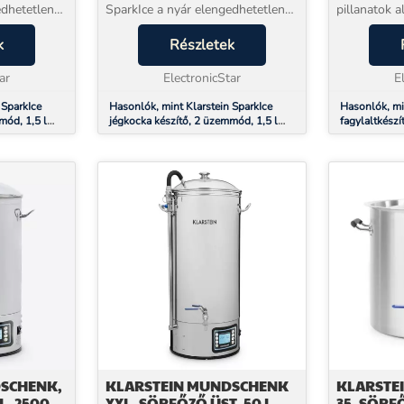
edhetetlen
SparkIce a nyár elengedhetetlen
pillanatok al
hat perc
kelléke, és mindössze hat perc
készítésű, f
kákat
k
alatt tökéletes jégkockákat
Részletek
fagylaltkülö
m áll a
varázsol. Így semmi sem áll a
és nagy íny
ar
frissítő limonádé...
ElectronicStar
megtalálják 
E
 SparkIce
Hasonlók, mint Klarstein SparkIce
Hasonlók, mi
mód, 1,5 l
jégkocka készítő, 2 üzemmód, 1,5 l
fagylaltkészí
ztítás, 15
hideg víz, automatikus tisztítás, 15
tejkoktélok, 
kg/24 óra
SCHENK,
KLARSTEIN MUNDSCHENK
KLARSTE
L, 2500
XXL, SÖRFŐZŐ ÜST, 50 L,
35, SÖRFŐ