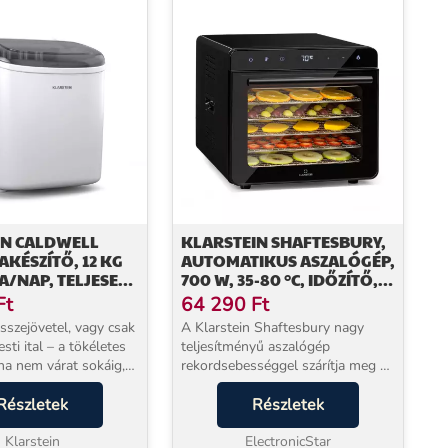
IN CALDWELL
KLARSTEIN SHAFTESBURY,
KÉSZÍTŐ, 12 KG
AUTOMATIKUS ASZALÓGÉP,
/NAP, TELJESEN
700 W, 35-80 °C, IDŐZÍTŐ,
IKUS, LED
DIGITÁLIS
Ft
64 290
Ft
, KÖNNYŰ
ÉRINTŐKÉPERNYŐS
 összejövetel, vagy csak
A Klarstein Shaftesbury nagy
KIJELZŐ
esti ital – a tökéletes
teljesítményű aszalógép
ha nem várat sokáig,
rekordsebességgel szárítja meg a
in Caldwell jégkészítő
gyümölcsöket, zöldségeket,
Mindössze 6 perc alatt
Részletek
húsokat és egyéb élelmiszereket,
Részletek
ocka kerül a...
hogy ízletes, hosszan eltartható
Klarstein
finomságokat és hozz...
ElectronicStar