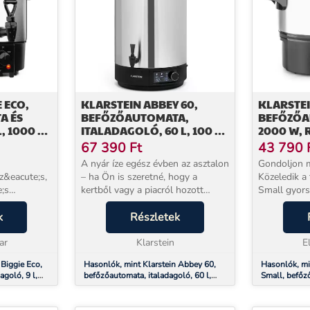
 ECO,
KLARSTEIN ABBEY 60,
KLARSTEI
A ÉS
BEFŐZŐAUTOMATA,
BEFŐZŐAU
, 1000 W,
ITALADAGOLÓ, 60 L, 100 °C,
2000 W,
180 PERC, ROZSDAMENTES
ACÉL
67 390
Ft
43 790
ACÉL
A nyár íze egész évben az asztalon
Gondoljon m
z&eacute;s,
– ha Ön is szeretné, hogy a
Közeledik a tél! A Klar
;s
kertből vagy a piacról hozott
Small gyorsf
gyümölcs, zöldség és finomság ne
egészséges 
;klet
k
menjen veszendőbe, a Klarstein
Részletek
saját konyh
Abbey 60 befőzőautomata
felkészült l
ar
pontosan erre való....
Klarstein
beköszönt a.
E
in Biggie
 Biggie Eco,
Hasonlók, mint Klarstein Abbey 60,
Hasonlók, mi
goló, 9 l,
befőzőautomata, italadagoló, 60 l,
Small, befőz
p
100 °C, 180 perc, rozsdamentes acél
rozsdamentes