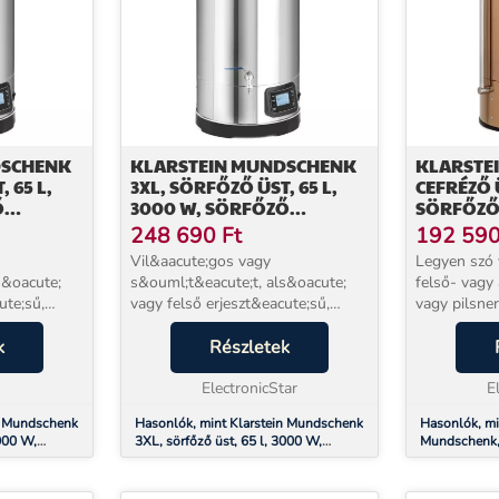
DSCHENK
KLARSTEIN MUNDSCHENK
KLARSTE
 65 L,
3XL, SÖRFŐZŐ ÜST, 65 L,
CEFRÉZŐ Ü
Ő
3000 W, SÖRFŐZŐ
SÖRFŐZŐ 
OGRAM
KÉSZÜLÉK, 9 PROGRAM
PROGRA
248 690
Ft
192 59
Vil&aacute;gos vagy
Legyen szó 
s&oacute;
s&ouml;t&eacute;t, als&oacute;
felső- vagy 
ute;sű,
vagy felső erjeszt&eacute;sű,
vagy pilsner sörr
ni, a
b&uacute;za vagy pilseni, a
Mundschenk 
k 3XL
k
Klarstein Mundschenk 3XL
Részletek
egy teljes 
acute;
mal&aacute;taforral&oacute;
sörfőzéshez 
z
&uuml;st mindegyikhez
ElectronicStar
sörf...
E
biztos&iacute;tj...
n Mundschenk
Hasonlók, mint Klarstein Mundschenk
Hasonlók, mi
3000 W,
3XL, sörfőző üst, 65 l, 3000 W,
Mundschenk, 
gram
sörfőző készülék, 9 program
W, sörfőző b