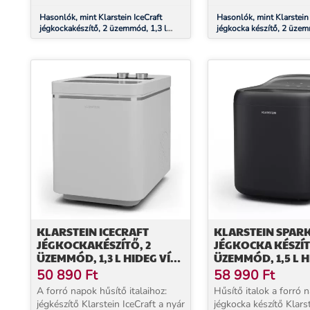
Hasonlók, mint Klarstein IceCraft
Hasonlók, mint Klarstein
jégkockakészítő, 2 üzemmód, 1,3 l
jégkocka készítő, 2 üzem
hideg víz, automatikus tisztítás, 12
hideg víz, automatikus tis
kg/24 h
kg/24 ó
KLARSTEIN ICECRAFT
KLARSTEIN SPARK
JÉGKOCKAKÉSZÍTŐ, 2
JÉGKOCKA KÉSZÍT
ÜZEMMÓD, 1,3 L HIDEG VÍZ,
ÜZEMMÓD, 1,5 L H
AUTOMATIKUS TISZTÍTÁS,
AUTOMATIKUS TIS
50 890
Ft
58 990
Ft
12 KG/24 H
15 KG/24 Ó
A forró napok hűsítő italaihoz:
Hűsítő italok a forró 
jégkészítő Klarstein IceCraft a nyár
jégkocka készítő Klarstein