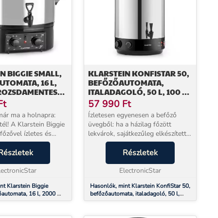
N BIGGIE SMALL,
KLARSTEIN KONFISTAR 50,
TOMATA, 16 L,
BEFŐZŐAUTOMATA,
 ROZSDAMENTES
ITALADAGOLÓ, 50 L, 100 °C,
120 PERC, ROZSDAMENTES
Ft
57 990
Ft
ACÉL
ár ma a holnapra:
Ízletesen egyenesen a befőző
stein Biggie
üvegből: ha a házilag főzött
őzővel ízletes és
lekvárok, sajátkezűleg elkészített
húslevest készíthet
kolbászok vagy különleges
ájában. Így tökéletesen
Részletek
húsételek konzerválásáról van
Részletek
eszel, amikor
szó, egyértelműen a Klarstein
..
lectronicStar
KonfiStar 50 befőző a...
ElectronicStar
nt Klarstein Biggie
Hasonlók, mint Klarstein KonfiStar 50,
őautomata, 16 l, 2000 W,
befőzőautomata, italadagoló, 50 l,
 acél
100 °C, 120 perc, rozsdamentes acél