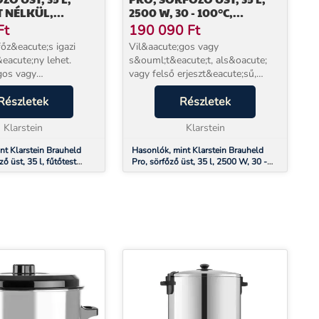
 NÉLKÜL,
2500 W, 30 - 100°C,
ENTES ACÉL
KEVERŐPUMPA,
Ft
190 090
Ft
ROZSDAMENTES ACÉL
őz&eacute;s igazi
Vil&aacute;gos vagy
eacute;ny lehet.
s&ouml;t&eacute;t, als&oacute;
gos vagy
vagy felső erjeszt&eacute;sű,
cute;t, als&oacute;
b&uacute;za vagy pilseni,
rjeszt&eacute;sű,
Részletek
a&nbsp;Klarstein&nbsp;Brauheld
Részletek
vagy pilseni, a
Pro k&eacute;sz&uuml;l&eacute;k
bsp;Brauheld Pur 35
Klarstein
mindegyikhez biztos&iacute;tja...
Klarstein
nt Klarstein Brauheld
Hasonlók, mint Klarstein Brauheld
ző üst, 35 l, fűtőtest
Pro, sörfőző üst, 35 l, 2500 W, 30 -
damentes acél
100°C, keverőpumpa, rozsdamentes
acél