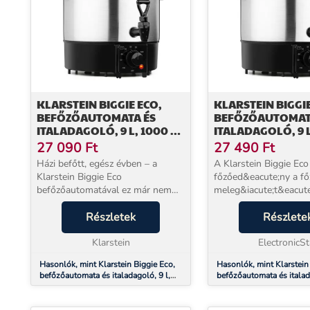
KLARSTEIN BIGGIE ECO,
KLARSTEIN BIGGIE
BEFŐZŐAUTOMATA ÉS
BEFŐZŐAUTOMAT
ITALADAGOLÓ, 9 L, 1000 W,
ITALADAGOLÓ, 9 L
30–100 ° C, CSAP
30–100 ° C, CSAP
27 090
Ft
27 490
Ft
Házi befőtt, egész évben – a
A Klarstein Biggie Eco
Klarstein Biggie Eco
főzőed&eacute;ny a fő
befőzőautomatával ez már nem
meleg&iacute;t&eacute
vasárnapi nagymunka, hanem
&eacute;s
egyszerű, mindennapi dolog.
Részletek
hőm&eacute;rs&eacute
Részlete
Gyümölcs, zöldség, hús: mindent
fenntart&aacute;s
megőrizhet, amit a kert vagy a
Klarstein
szak&eacute;rtője.Ma
ElectronicSt
pia...
főz&uuml;nk: a Klarste
Hasonlók, mint Klarstein Biggie Eco,
Hasonlók, mint Klarstein
Eco főzőed&ea...
befőzőautomata és italadagoló, 9 l,
befőzőautomata és italada
1000 W, 30–100 ° C, csap
1000 W, 30–100 ° C, csa