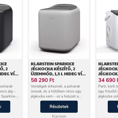
ICE
KLARSTEIN SPARKICE
KLARSTE
Ő, 2
JÉGKOCKA KÉSZÍTŐ, 2
JÉGKOCKA
IDEG VÍZ,
ÜZEMMÓD, 1,5 L HIDEG VÍZ,
JÉGKOCKA
ZTÍTÁS,
AUTOMATIKUS TISZTÍTÁS,
AUTOMAT
58 290
Ft
34 690
15 KG/24 ÓRA
KIJELZŐ
 poharak
Vendégek érkeznek, a poharak
Parti, kerti
TISZTÍTÁS
incs jég –
üresek, és a hűtőben nincs egy
egy frissítő 
n SparkIce-
jégkocka sem – ez a helyzet a
jégkocka so
mpakt
Klarstein SparkIce-szal többé nem
ha a Klarste
5 kg jeget
k
fordulhat elő. Ez a kompakt
Részletek
kéznél van. 
ároló
jégkocka-készítő akár napi 15 kg
9 bulletjégk
jeget állít elő...
Klarstein