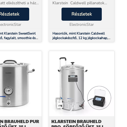
att elkészítheti a házi
Klarstein Caldwell pillanatok
inom
alatt jégkockákat varázsolhat
nlegességeket. Kicsi
Részletek
italaihoz.A nagy teljesítményű
Részletek
encek egyaránt
Caldwell jégkocka készítő
itt a maguké...
lectronicStar
készülék naponta aká...
ElectronicStar
nt Klarstein SweetSwirl
Hasonlók, mint Klarstein Caldwell
tő, fagylalt, smoothie és
jégkockakészítő, 12 kg jégkocka/nap,
automatikus tisztítás
teljesen automatikus, LED kijelző,
könnyű tisztítás
IN BRAUHELD PUR
KLARSTEIN BRAUHELD
ZŐ ÜST, 35 L,
PRO, SÖRFŐZŐ ÜST, 35 L,