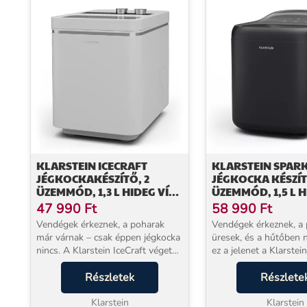
KLARSTEIN ICECRAFT
KLARSTEIN SPARK
JÉGKOCKAKÉSZÍTŐ, 2
JÉGKOCKA KÉSZÍT
ÜZEMMÓD, 1,3 L HIDEG VÍZ,
ÜZEMMÓD, 1,5 L H
AUTOMATIKUS TISZTÍTÁS,
AUTOMATIKUS TIS
47 990
Ft
58 990
Ft
12 KG/24 H
15 KG/24 Ó
Vendégek érkeznek, a poharak
Vendégek érkeznek, a
már várnak – csak éppen jégkocka
üresek, és a hűtőben n
nincs. A Klarstein IceCraft véget
ez a jelenet a Klarstei
vet ennek a bosszúságnak: a
szal a múlté. Ez a ko
kompakt jégkocka-készítő napi
Részletek
jégkészítő akár napi 1
Részlete
akár 12 kg jeget állít elő
termel, az 1,5 literes t
közvetlenül a konyh...
Klarstein
tartályban ped...
Klarstein