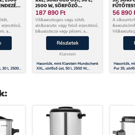
ENDEZÉS,
2500 W, SÖRFŐZŐ
FŰTŐTEST
CÉL
KÉSZÜLÉK - SZETT,
ROZSDAM
187 890
Ft
56 890
ROZSDAMENTES ACÉL
ötét,
Vil&aacute;gos vagy sötét,
A s&ouml;rf
 erjesztésű,
als&oacute; vagy felső erjesztésű,
&eacute;lm&
ni, a
b&uacute;za vagy pilseni, a
Vil&aacute;
 készülék
Klarstein Mundschenk XXL
s&ouml;t&ea
cute;tja a
k
készülék mindegyikhez
Részletek
vagy felső e
 alapot. Az
biztos&iacute;tja a sörfőzéshez
b&uacute;za 
szükséges alapot. Az amatőrök é...
Klarstein
Klarstein&n
s&o...
Hasonlók, mint Klarstein Mundschenk
Hasonlók, mi
, 30 l, 2500
XXL, sörfőző üst, 50 l, 2500 W,
Pur 35, sörfő
rozsdamentes
sörfőző készülék - szett,
nélkül, rozs
rozsdamentes acél
k: