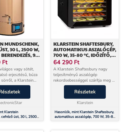
IN MUNDSCHENK,
KLARSTEIN SHAFTESBURY,
ST, 30 L, 2500 W,
AUTOMATIKUS ASZALÓGÉP,
BERENDEZÉS, 9
700 W, 35-80 °C, IDŐZÍTŐ,
M
DIGITÁLIS
0
Ft
64 290
Ft
ÉRINTŐKÉPERNYŐS
világos vagy sötét,
A Klarstein Shaftesbury nagy
KIJELZŐ
alsó erjesztésű, búza
teljesítményű aszalógép
ől, a Klarstein
rekordsebességgel szárítja meg a
cefre erjesztő üst
gyümölcsöket, zöldségeket,
csomagot garantál a
Részletek
húsokat és egyéb élelmiszereket,
Részletek
- biztosítja az otthoni
hogy ízletes, hosszan eltartható
lectronicStar
finomságokat és hozz...
Klarstein
nt Klarstein
Hasonlók, mint Klarstein Shaftesbury,
cefréző üst, 30 l, 2500
automatikus aszalógép, 700 W, 35-80
erendezés, 9 program
°C, időzítő, digitális érintőképernyős
kijelző