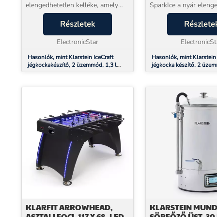
elengedhetetlen kelléke, amely
SparkIce a nyár eleng
mindössze hat perc alatt tökéletes
kelléke, és mindössze 
jégkockákat varázsol. Így semmi
Részletek
alatt tökéletes jégkoc
Részlete
sem áll a frissítő limonádék, ko...
varázsol. Így semmi se
ElectronicStar
frissítő limonádé...
ElectronicSt
Hasonlók, mint Klarstein IceCraft
Hasonlók, mint Klarstein
jégkockakészítő, 2 üzemmód, 1,3 l
jégkocka készítő, 2 üzem
hideg víz, automatikus tisztítás, 12
hideg víz, automatikus tis
kg/24 h
kg/24 ó
KLARFIT ARROWHEAD,
KLARSTEIN MUND
ASZTALI FOCI, 117 X 68, LED
SÖRFŐZŐ ÜST, 30 