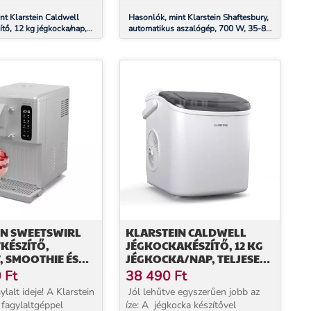
nt Klarstein Caldwell
Hasonlók, mint Klarstein Shaftesbury,
tő, 12 kg jégkocka/nap,
automatikus aszalógép, 700 W, 35-80
matikus, LED kijelző,
°C, időzítő, digitális érintőképernyős
tás
kijelző
IN SWEETSWIRL
KLARSTEIN CALDWELL
KÉSZÍTŐ,
JÉGKOCKAKÉSZÍTŐ, 12 KG
, SMOOTHIE ÉS
JÉGKOCKA/NAP, TELJESEN
ÉLOK,
AUTOMATIKUS, LED
0
Ft
38 490
Ft
KUS TISZTÍTÁS
KIJELZŐ, KÖNNYŰ
ylalt ideje! A Klarstein
Jól lehűtve egyszerűen jobb az
TISZTÍTÁS
fagylaltgéppel
íze: A jégkocka készítővel