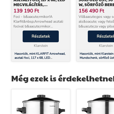
MEGVILÁGÍTÁS,
W, SÖRFŐZŐ BER
AUTOMATIKUS
ROZSDAMENTES A
139 190
Ft
156 490
Ft
GÓLSZÁMLÁLÓ, FEKETE
Foci - b&aacute;rmikor!A
Vil&aacute;gos vagy s
Klarfit&nbsp;Arrowhead asztali
als&oacute; vagy felső
focival b&aacute;rmikor
b&uacute;za vagy pilse
figyelemmel
Klarstein Mundschenk
k&iacute;s&eacute;rheti a
Részletek
mindegyikhez biztos&ia
Részlete
j&aacute;t&eacute;k fontos
sörfőzéshez szükséges
esem&eacute;nyeit.A Klarfit
Klarstein
amatőrök és a ...
Klarstein
Arrowhead asztali foci 117 ...
Hasonlók, mint KLARFIT Arrowhead,
Hasonlók, mint Klarstein
asztali foci, 117 x 68, LED
Mundschenk, sörfőző üst
megvilágítás, automatikus
W, sörfőző berendezés, 
gólszámláló, fekete
acél
Még ezek is érdekelhetne