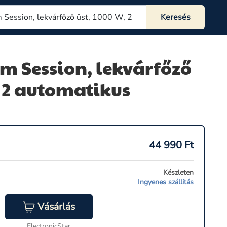
am Session, lekvárfőző
, 2 automatikus
44 990
Ft
Készleten
Ingyenes szállítás
Vásárlás
ElectronicStar