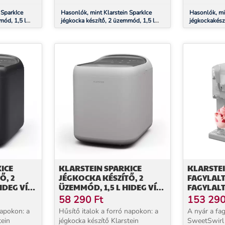
 SparkIce
Hasonlók, mint Klarstein SparkIce
Hasonlók, mi
mód, 1,5 l
jégkocka készítő, 2 üzemmód, 1,5 l
jégkockakészí
ztítás, 15
hideg víz, automatikus tisztítás, 15
teljesen auto
kg/24 óra
könnyű tisztí
ICE
KLARSTEIN SPARKICE
KLARSTE
Ő, 2
JÉGKOCKA KÉSZÍTŐ, 2
FAGYLALT
IDEG VÍZ,
ÜZEMMÓD, 1,5 L HIDEG VÍZ,
FAGYLALT
ZTÍTÁS,
AUTOMATIKUS TISZTÍTÁS,
TEJKOKT
58 290
Ft
153 29
15 KG/24 ÓRA
AUTOMATI
napokon: a
Hűsítő italok a forró napokon: a
A nyár a fag
jégkocka készítő Klarstein
SweetSwirl 