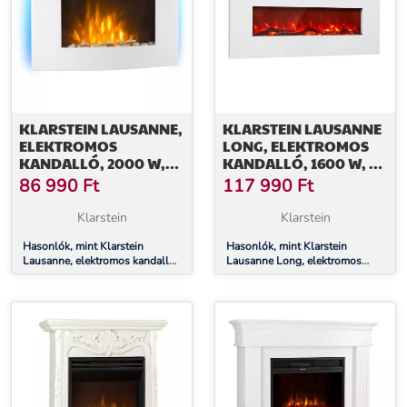
KLARSTEIN LAUSANNE,
KLARSTEIN LAUSANNE
ELEKTROMOS
LONG, ELEKTROMOS
KANDALLÓ, 2000 W,
KANDALLÓ, 1600 W, 2
LED LÁNGOK,
FŰTÉSI FOKOZAT, 128
86 990
Ft
117 990
Ft
TÁVIRÁNYÍTÓ, FEHÉR
CM
Klarstein
Klarstein
Hasonlók, mint Klarstein
Hasonlók, mint Klarstein
Lausanne, elektromos kandalló,
Lausanne Long, elektromos
2000 W, LED lángok,
kandalló, 1600 W, 2 fűtési
távirányító, fehér
fokozat, 128 cm