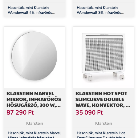
Hasonlók, mint Klarstein
Hasonlók, mint Klarstein
Wonderwall 45, Infravörös
Wonderwall 36, Infravörös
hősugárzó, 50 x 90 cm, 450 W,
hősugárzó, 60 x 60 cm, 360 W,
heti időzítő, IP24
heti időzítő, IP24
KLARSTEIN MARVEL
KLARSTEIN HOT SPOT
MIRROR, INFRAVÖRÖS
SLIMCURVE DOUBLE
HŐSUGÁRZÓ, 300 W,
WAVE, KONVEKTOR, 2
HETI IDŐZÍTŐ, IP54,
AZ 1-BEN FŰTŐTEST,
87 290
Ft
35 090
Ft
KÖR ALAKÚ TÜKÖR
1000 W, HETI IDŐZÍTŐ,
FEHÉR
Klarstein
Klarstein
Hasonlók, mint Klarstein Marvel
Hasonlók, mint Klarstein Hot