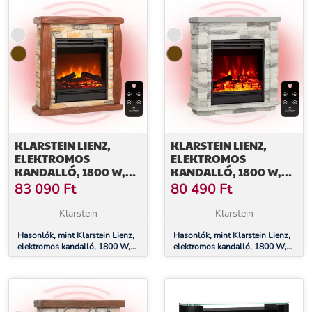
KLARSTEIN LIENZ,
KLARSTEIN LIENZ,
ELEKTROMOS
ELEKTROMOS
KANDALLÓ, 1800 W,
KANDALLÓ, 1800 W,
KŐ HATÁS, POLYSTONE,
KŐ HATÁS,
83 090
Ft
80 490
Ft
TÁVIRÁNYÍTÓ
TÁVIRÁNYÍTÓ,
VILÁGOSSZÜRKE
Klarstein
Klarstein
Hasonlók, mint Klarstein Lienz,
Hasonlók, mint Klarstein Lienz,
elektromos kandalló, 1800 W,
elektromos kandalló, 1800 W,
kő hatás, polystone, távirányító
kő hatás, távirányító,
világosszürke