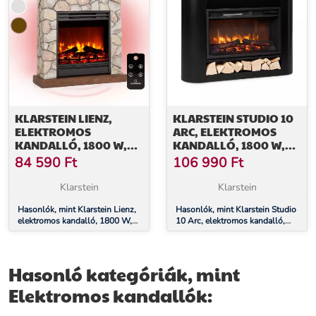
KLARSTEIN LIENZ,
KLARSTEIN STUDIO 10
ELEKTROMOS
ARC, ELEKTROMOS
KANDALLÓ, 1800 W,
KANDALLÓ, 1800 W,
KŐ HATÁS,
LED LÁNGOK,
84 590
Ft
106 990
Ft
TÁVIRÁNYÍTÓ, BARNA
VENTILÁTOR,
TÁVIRÁNYÍTÓ
Klarstein
Klarstein
Hasonlók, mint Klarstein Lienz,
Hasonlók, mint Klarstein Studio
elektromos kandalló, 1800 W,
10 Arc, elektromos kandalló,
kő hatás, távirányító, barna
1800 W, LED lángok, ventilátor,
távirányító
Hasonló kategóriák, mint
Elektromos kandallók: