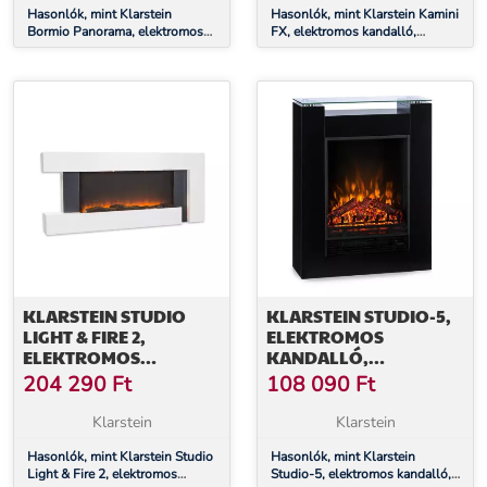
Hasonlók, mint Klarstein
Hasonlók, mint Klarstein Kamini
Bormio Panorama, elektromos
FX, elektromos kandalló,
kandalló, 1000/2000 W,
kandallóbetét, 1000/2000 W, 2
termosztát, fekete
W LED, fekete
KLARSTEIN STUDIO
KLARSTEIN STUDIO-5,
LIGHT & FIRE 2,
ELEKTROMOS
ELEKTROMOS
KANDALLÓ,
KANDALLÓ,
FORRÓLEVEGŐS
204 290
Ft
108 090
Ft
1000/2000 W, MDF,
VENTILÁTOR,
TÁVIRÁNYÍTÓ, FEHÉR
900/1800 W,
Klarstein
Klarstein
TÁVIRÁNYÍTÓ, FEKETE
Hasonlók, mint Klarstein Studio
Hasonlók, mint Klarstein
Light & Fire 2, elektromos
Studio-5, elektromos kandalló,