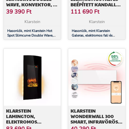
WAVE, KONVEKTOR, 2
BEÉPÍTETT KANDALLÓ,
AZ 1-BEN FŰTŐTEST,
1800 W, LED, 3 SZÍN,
39 390
Ft
111 690
Ft
1000 W, HETI IDŐZÍTŐ,
IDŐZÍTŐ
FEKETE
Klarstein
Klarstein
Hasonlók, mint Klarstein Hot
Hasonlók, mint Klarstein
Spot Slimcurve Double Wave,
Galeras, elektromos fali és
konvektor, 2 az 1-ben fűtőtest,
beépített kandalló, 1800 W,
1000 W, heti időzítő, fekete
LED, 3 szín, időzítő
KLARSTEIN
KLARSTEIN
LAMINGTON,
WONDERWALL 300
ELEKTROMOS
SMART, INFRAVÖRÖS
KANDALLÓ, 2000 W,
HŐSUGÁRZÓ, 30 X 100