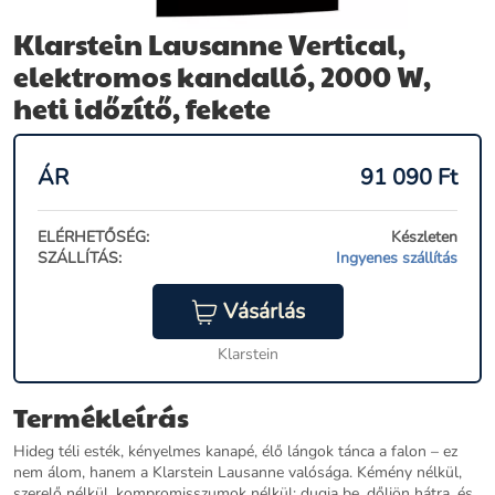
Klarstein Lausanne Vertical,
elektromos kandalló, 2000 W,
heti időzítő, fekete
ÁR
91 090
Ft
ELÉRHETŐSÉG:
Készleten
SZÁLLÍTÁS:
Ingyenes szállítás
Vásárlás
Klarstein
Termékleírás
Hideg téli esték, kényelmes kanapé, élő lángok tánca a falon – ez
nem álom, hanem a Klarstein Lausanne valósága. Kémény nélkül,
szerelő nélkül, kompromisszumok nélkül: dugja be, dőljön hátra, és