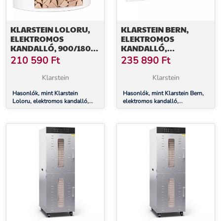
KLARSTEIN LOLORU,
KLARSTEIN BERN,
ELEKTROMOS
ELEKTROMOS
KANDALLÓ, 900/1800
KANDALLÓ,
W, HETI IDŐZÍTŐ,
1000/2000 W, LED, 10-
210 590
Ft
235 890
Ft
TÁVIRÁNYÍTÓ
30 °C, HETI IDŐZÍTÉS
Klarstein
Klarstein
Hasonlók, mint Klarstein
Hasonlók, mint Klarstein Bern,
Loloru, elektromos kandalló,
elektromos kandalló,
900/1800 W, heti időzítő,
1000/2000 W, LED, 10-30 °C,
távirányító
heti időzítés