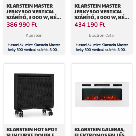
KLARSTEIN MASTER
KLARSTEIN MASTER
JERKY 500 VERTICAL
JERKY 500 VERTICAL
SZÁRÍTÓ, 3 000 W, KÉT
SZÁRÍTÓ, 3 000 W, KÉT
KAMRÁVAL,
KAMRÁVAL,
386 990
Ft
434 190
Ft
HŐMÉRSÉKLET-
HŐMÉRSÉKLET-
TARTOMÁNY 30 - 90 °C
TARTOMÁNY 30 - 90 °C
Klarstein
ElectronicStar
Hasonlók, mint Klarstein Master
Hasonlók, mint Klarstein Master
Jerky 500 Vertical szárító, 3 000
Jerky 500 Vertical szárító, 3 000
W, két kamrával, hőmérséklet-
W, két kamrával, hőmérséklet-
tartomány 30 - 90 °C
tartomány 30 - 90 °C
KLARSTEIN HOT SPOT
KLARSTEIN GALERAS,
SLIMCURVE DOUBLE
ELEKTROMOS FALI ÉS