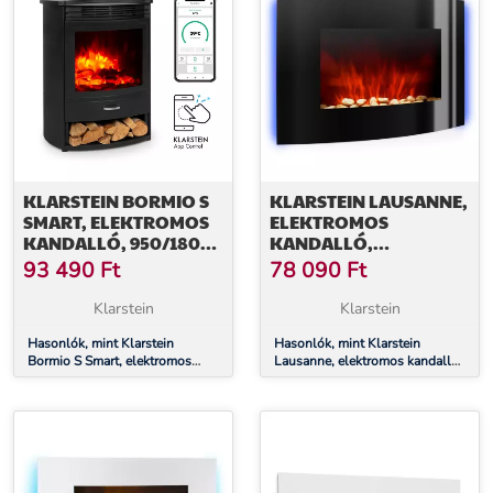
KLARSTEIN BORMIO S
KLARSTEIN LAUSANNE,
SMART, ELEKTROMOS
ELEKTROMOS
KANDALLÓ, 950/1800
KANDALLÓ,
W, TERMOSZTÁT, HETI
1000/2000 W, LED,
93 490
Ft
78 090
Ft
IDŐZÍTŐ, FEKETE
TÁVIRÁNYÍTÓ
Klarstein
Klarstein
Hasonlók, mint Klarstein
Hasonlók, mint Klarstein
Bormio S Smart, elektromos
Lausanne, elektromos kandalló,
kandalló, 950/1800 W,
1000/2000 W, LED, távirányító
termosztát, heti időzítő, fekete