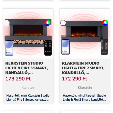
kandalló, 1000/2000 W, MDF,
forrólevegős ventilátor,
távirányító, fehér
900/1800 W, távirányító, fekete
KLARSTEIN STUDIO
KLARSTEIN STUDIO
LIGHT & FIRE 3 SMART,
LIGHT & FIRE 2 SMART,
KANDALLÓ,
KANDALLÓ,
1000/2000 W, MDF,
1000/2000 W, MDF,
173 290
Ft
172 290
Ft
WIFI CONTROL
WIFI CONTROL
Klarstein
Klarstein
Hasonlók, mint Klarstein Studio
Hasonlók, mint Klarstein Studio
Light & Fire 3 Smart, kandalló,
Light & Fire 2 Smart, kandalló,
1000/2000 W, MDF, WiFi
1000/2000 W, MDF, WiFi
Control
Control