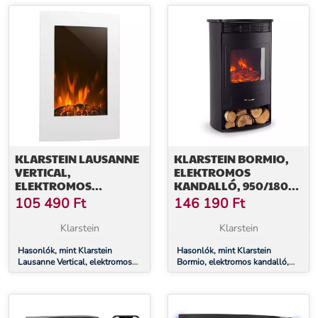
KLARSTEIN LAUSANNE
KLARSTEIN BORMIO,
VERTICAL,
ELEKTROMOS
ELEKTROMOS
KANDALLÓ, 950/1800
KANDALLÓ, 2000 W,
W, TERMOSZTÁT, HETI
105 490
Ft
146 190
Ft
HETI IDŐZÍTŐ, FEHÉR
IDŐZÍTŐ, FEKETE
Klarstein
Klarstein
Hasonlók, mint Klarstein
Hasonlók, mint Klarstein
Lausanne Vertical, elektromos
Bormio, elektromos kandalló,
kandalló, 2000 W, heti időzítő,
950/1800 W, termosztát, heti
fehér
időzítő, fekete