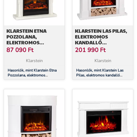
KLARSTEIN ETNA
KLARSTEIN LAS PILAS,
POZZOLANA,
ELEKTROMOS
ELEKTROMOS
KANDALLÓ
KANDALLÓ, 1800 W,
VENTILÁTORRAL,
87 090
Ft
201 990
Ft
HETI IDŐZÍTŐ,
900/1800 W, HETI
TÁVIRÁNYÍTÓ, FEHÉR
IDŐZÍTŐ, TÁVIRÁNYÍTÓ
Klarstein
Klarstein
Hasonlók, mint Klarstein Etna
Hasonlók, mint Klarstein Las
Pozzolana, elektromos
Pilas, elektromos kandalló
kandalló, 1800 W, heti időzítő,
ventilátorral, 900/1800 W, heti
távirányító, fehér
időzítő, távirányító