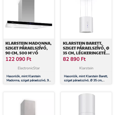
KLARSTEIN MADONNA,
KLARSTEIN BARETT,
SZIGET PÁRAELSZÍVÓ,
SZIGET PÁRAELSZÍVÓ, Ø
90 CM, 500 M³/Ó
35 CM, LÉGKERINGETÉS,
560 M³/Ó, LED,
122 090
Ft
82 890
Ft
AKTÍVSZÉN SZŰRŐ,
FEHÉR
ElectronicStar
Klarstein
Hasonlók, mint Klarstein
Hasonlók, mint Klarstein Barett,
Madonna, sziget páraelszívó, 90
sziget páraelszívó, Ø 35 cm,
cm, 500 m³/ó
légkeringetés, 560 m³/ó, LED,
aktívszén szűrő, fehér