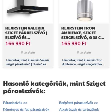
KLARSTEIN VALERIA
KLARSTEIN TRON
SZIGET PÁRAELSZÍVÓ |
AMBIENCE, SZIGET
ELSZÍVÓ ÉS
SZAGELSZÍVÓ, Ø 38 CM,
KERINGTETŐ
LÉGKERINGETÉS, 540
166 990
Ft
165 990
Ft
ÜZEMMÓD | ELEGÁNS
M³/Ó, LED, NEMESACÉL
ROZSDAMENTES ACÉL
Klarstein
Klarstein
KIVITEL | 600 M³/H | 60
CM
Hasonlók, mint Klarstein Valeria
Hasonlók, mint Klarstein Tron
sziget páraelszívó | Elszívó és
Ambience, sziget szagelszívó, Ø
keringtető üzemmód | Elegáns
38 cm, légkeringetés, 540 m³/ó,
rozsdamentes acél kivitel | 600
LED, nemesacél
m³/h | 60 cm
Hasonló kategóriák, mint Sziget
páraelszívók:
Páraelszívók >>
Beépített páraelszívók >>
Kéményes és fali páraelszívók
Alkatrészek és tartozékok