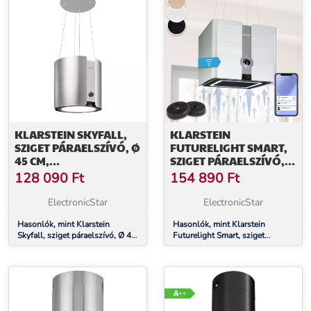
KLARSTEIN SKYFALL,
KLARSTEIN
SZIGET PÁRAELSZÍVÓ, Ø
FUTURELIGHT SMART,
45 CM,
SZIGET PÁRAELSZÍVÓ,
LÉGKERINGETÉS, 402
RECIRKULÁCIÓ, 420
128 090
Ft
154 890
Ft
M³/Ó, LED, NEMESACÉL,
M³/Ó, LED, NEMESACÉL
EZÜST
ElectronicStar
ElectronicStar
Hasonlók, mint Klarstein
Hasonlók, mint Klarstein
Skyfall, sziget páraelszívó, Ø 45
Futurelight Smart, sziget
cm, légkeringetés, 402 m³/ó,
páraelszívó, recirkuláció, 420
LED, nemesacél, ezüst
m³/ó, LED, nemesacél