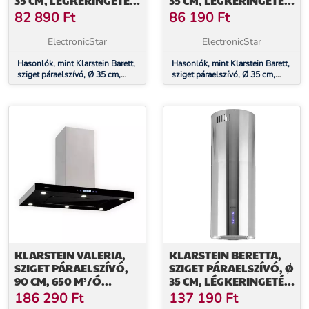
35 CM, LÉGKERINGETÉS,
35 CM, LÉGKERINGETÉS,
560 M³/Ó, LED,
560 M³/Ó, LED,
82 890
Ft
86 190
Ft
AKTÍVSZÉN SZŰRŐ,
AKTÍVSZÉN SZŰRŐ,
FEHÉR
FEKETE
ElectronicStar
ElectronicStar
Hasonlók, mint Klarstein Barett,
Hasonlók, mint Klarstein Barett,
sziget páraelszívó, Ø 35 cm,
sziget páraelszívó, Ø 35 cm,
légkeringetés, 560 m³/ó, LED,
légkeringetés, 560 m³/ó, LED,
aktívszén szűrő, fehér
aktívszén szűrő, fekete
KLARSTEIN VALERIA,
KLARSTEIN BERETTA,
SZIGET PÁRAELSZÍVÓ,
SZIGET PÁRAELSZÍVÓ, Ø
90 CM, 650 M³/Ó
35 CM, LÉGKERINGETÉS,
ELSZÍVÓ TELJESÍTMÉNY,
650 M³/Ó, LED,
186 290
Ft
137 190
Ft
ÉRINTŐKÉPERNYŐS,
NEMESACÉL