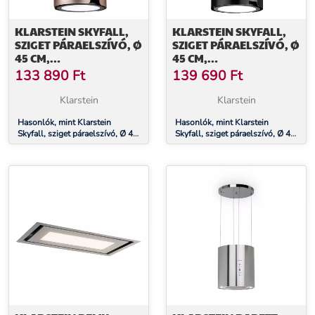
KLARSTEIN SKYFALL,
KLARSTEIN SKYFALL,
SZIGET PÁRAELSZÍVÓ, Ø
SZIGET PÁRAELSZÍVÓ, Ø
45 CM,
45 CM,
LÉGKERINGETÉS, 402
LÉGKERINGETÉS, 402
133 890
Ft
139 690
Ft
M³/Ó, LED, NEMESACÉL,
M³/Ó, LED, NEMESACÉL,
ARANY
FEKETE
Klarstein
Klarstein
Hasonlók, mint Klarstein
Hasonlók, mint Klarstein
Skyfall, sziget páraelszívó, Ø 45
Skyfall, sziget páraelszívó, Ø 45
cm, légkeringetés, 402 m³/ó,
cm, légkeringetés, 402 m³/ó,
LED, nemesacél, arany
LED, nemesacél, fekete