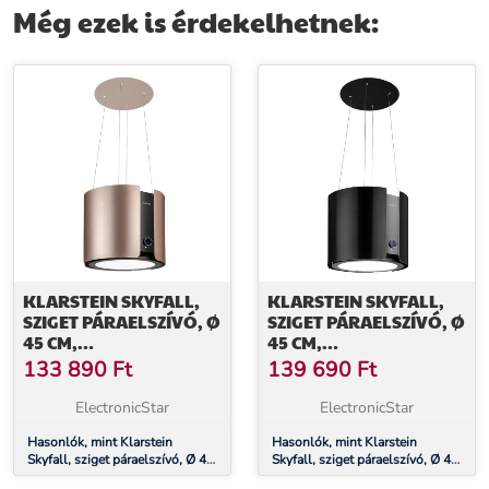
Még ezek is érdekelhetnek:
KLARSTEIN SKYFALL,
KLARSTEIN SKYFALL,
SZIGET PÁRAELSZÍVÓ, Ø
SZIGET PÁRAELSZÍVÓ, Ø
45 CM,
45 CM,
LÉGKERINGETÉS, 402
LÉGKERINGETÉS, 402
133 890
Ft
139 690
Ft
M³/Ó, LED, NEMESACÉL,
M³/Ó, LED, NEMESACÉL,
ARANY
FEKETE
ElectronicStar
ElectronicStar
Hasonlók, mint Klarstein
Hasonlók, mint Klarstein
Skyfall, sziget páraelszívó, Ø 45
Skyfall, sziget páraelszívó, Ø 45
cm, légkeringetés, 402 m³/ó,
cm, légkeringetés, 402 m³/ó,