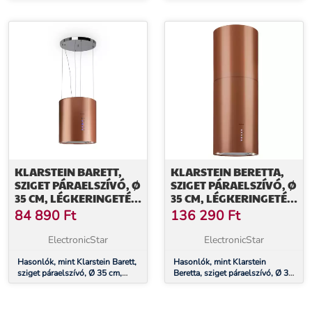
38 cm, légkeringetés, 540 m³/ó,
38 cm, légkeringetés, 540 m³/ó,
LED, fekete
LED, fehér
KLARSTEIN BARETT,
KLARSTEIN BERETTA,
SZIGET PÁRAELSZÍVÓ, Ø
SZIGET PÁRAELSZÍVÓ, Ø
35 CM, LÉGKERINGETÉS,
35 CM, LÉGKERINGETÉS,
590 M³/Ó, LED,
650 M³/Ó, LED, RÉZ
84 890
Ft
136 290
Ft
AKTÍVSZÉN SZŰRŐ, RÉZ
ElectronicStar
ElectronicStar
Hasonlók, mint Klarstein Barett,
Hasonlók, mint Klarstein
sziget páraelszívó, Ø 35 cm,
Beretta, sziget páraelszívó, Ø 35
légkeringetés, 590 m³/ó, LED,
cm, légkeringetés, 650 m³/ó,
aktívszén szűrő, réz
LED, réz