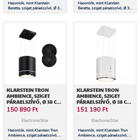
Hasonlók, mint Klarstein
Hasonlók, mint Klarstein
Beretta, sziget páraelszívó, Ø 35
Beretta, sziget páraelszívó, Ø 35
cm, légkeringetés, 650 m³/ó,
cm, légkeringetés, 650 m³/ó,
LED, fekete
LED, fehér
KLARSTEIN TRON
KLARSTEIN TRON
AMBIENCE, SZIGET
AMBIENCE, SZIGET
PÁRAELSZÍVÓ, Ø 38 CM,
PÁRAELSZÍVÓ, Ø 38 CM,
LÉGKERINGETÉS, 540
LÉGKERINGETÉS, 540
150 890
Ft
151 190
Ft
M³/Ó, LED, FEKETE
M³/Ó, LED, FEHÉR
ElectronicStar
ElectronicStar
Hasonlók, mint Klarstein Tron
Hasonlók, mint Klarstein Tron
Ambience, sziget páraelszívó, Ø
Ambience, sziget páraelszívó, Ø