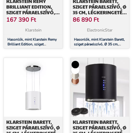
KLARSTEIN REMY
KLARSTEIN BARETT,
BRILLIANT EDITION,
SZIGET PÁRAELSZÍVÓ, Ø
SZIGET PÁRAELSZÍVÓ,
35 CM, LÉGKERINGETÉS,
90 CM, 609 M³/Ó, A
560 M³/Ó, LED,
167 390
Ft
86 890
Ft
ENERGIAHATÉKONYSÁGI
AKTÍVSZÉN SZŰRŐ,
OSZTÁLY, LED, ÜVEG,
NEMESACÉL
Klarstein
ElectronicStar
NEMESACÉL
Hasonlók, mint Klarstein Remy
Hasonlók, mint Klarstein Barett,
Brilliant Edition, sziget
sziget páraelszívó, Ø 35 cm,
páraelszívó, 90 cm, 609 m³/ó, A
légkeringetés, 560 m³/ó, LED,
energiahatékonysági osztály,
aktívszén szűrő, nemesacél
LED, üveg, nemesacél
KLARSTEIN BARETT,
KLARSTEIN BARETT,
SZIGET PÁRAELSZÍVÓ, Ø
SZIGET PÁRAELSZÍVÓ, Ø