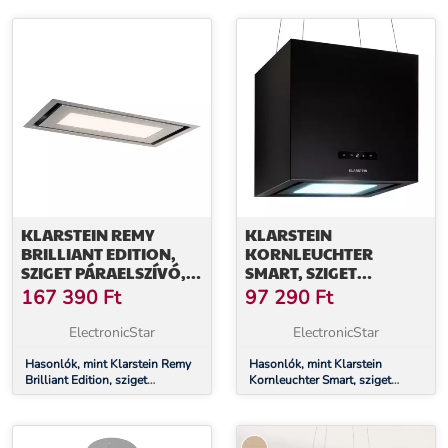
LED, nemesacél, arany
LED, nemesacél, fekete
KLARSTEIN REMY
KLARSTEIN
BRILLIANT EDITION,
KORNLEUCHTER
SZIGET PÁRAELSZÍVÓ,
SMART, SZIGET
90 CM, 609 M³/Ó, A
PÁRAELSZÍVÓ, 595 M³/
167 390
Ft
97 290
Ft
ENERGIAHATÉKONYSÁGI
Ó, VEZÉRLÉS
OSZTÁLY, LED, ÜVEG,
ALKALMAZÁSON
ElectronicStar
ElectronicStar
NEMESACÉL
KERESZTÜL, LED PANEL
Hasonlók, mint Klarstein Remy
Hasonlók, mint Klarstein
Brilliant Edition, sziget
Kornleuchter Smart, sziget
páraelszívó, 90 cm, 609 m³/ó, A
páraelszívó, 595 m³/ó, vezérlés
energiahatékonysági osztály,
alkalmazáson keresztül, LED
LED, üveg, nemesacél
panel