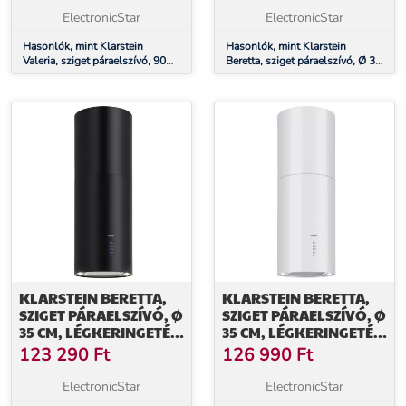
LED
ElectronicStar
ElectronicStar
Hasonlók, mint Klarstein
Hasonlók, mint Klarstein
Valeria, sziget páraelszívó, 90
Beretta, sziget páraelszívó, Ø 35
cm, 650 m³/ó elszívó
cm, légkeringetés, 650 m³/ó,
teljesítmény, érintőképernyős,
LED, nemesacél
LED
KLARSTEIN BERETTA,
KLARSTEIN BERETTA,
SZIGET PÁRAELSZÍVÓ, Ø
SZIGET PÁRAELSZÍVÓ, Ø
35 CM, LÉGKERINGETÉS,
35 CM, LÉGKERINGETÉS,
650 M³/Ó, LED, FEKETE
650 M³/Ó, LED, FEHÉR
123 290
Ft
126 990
Ft
ElectronicStar
ElectronicStar