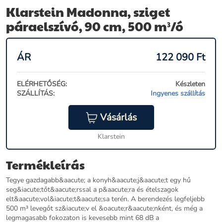
Klarstein Madonna, sziget
páraelszívó, 90 cm, 500 m³/ó
ÁR
122 090
Ft
ELÉRHETŐSÉG:
Készleten
SZÁLLÍTÁS:
Ingyenes szállítás
Vásárlás
Klarstein
Termékleírás
Tegye gazdagabb&aacute; a konyh&aacute;j&aacute;t egy hű
seg&iacute;tőt&aacute;rssal a p&aacute;ra és ételszagok
elt&aacute;vol&iacute;t&aacute;sa terén. A berendezés legfeljebb
500 m³ levegőt sz&iacute;v el &oacute;r&aacute;nként, és még a
legmagasabb fokozaton is kevesebb mint 68 dB a