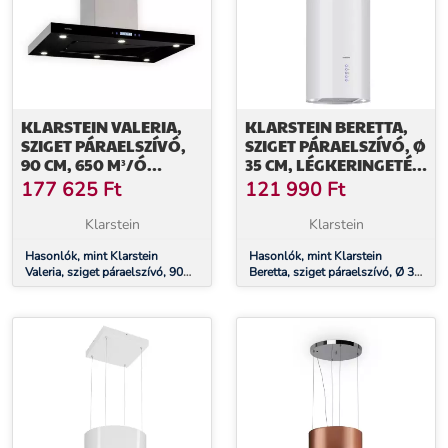
KLARSTEIN VALERIA,
KLARSTEIN BERETTA,
SZIGET PÁRAELSZÍVÓ,
SZIGET PÁRAELSZÍVÓ, Ø
90 CM, 650 M³/Ó
35 CM, LÉGKERINGETÉS,
ELSZÍVÓ TELJESÍTMÉNY,
650 M³/Ó, LED, FEHÉR
177 625
Ft
121 990
Ft
ÉRINTŐKÉPERNYŐS,
LED
Klarstein
Klarstein
Hasonlók, mint Klarstein
Hasonlók, mint Klarstein
Valeria, sziget páraelszívó, 90
Beretta, sziget páraelszívó, Ø 35
cm, 650 m³/ó elszívó
cm, légkeringetés, 650 m³/ó,
teljesítmény, érintőképernyős,
LED, fehér
LED