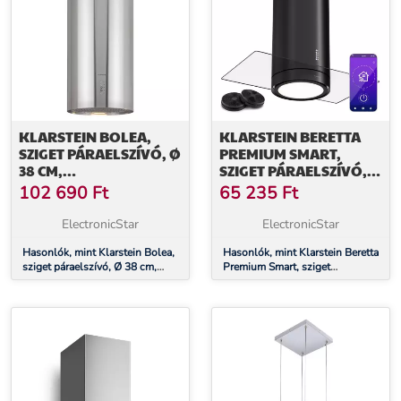
KLARSTEIN BOLEA,
KLARSTEIN BERETTA
SZIGET PÁRAELSZÍVÓ, Ø
PREMIUM SMART,
38 CM,
SZIGET PÁRAELSZÍVÓ,
RECIRKULÁCIÓS/ELSZÍVÁS
544 M³/H,
102 690
Ft
65 235
Ft
ÜZEMMÓD, 600 M³/Ó,
ALKALMAZÁS,
LED, AKTÍVSZÉN
ELSZÍVÁS/LÉGKERINGETÉS
ElectronicStar
ElectronicStar
SZŰRŐKKEL
LED, AKTÍVSZENES
Hasonlók, mint Klarstein Bolea,
SZŰRŐ
Hasonlók, mint Klarstein Beretta
sziget páraelszívó, Ø 38 cm,
Premium Smart, sziget
recirkulációs/elszívás üzemmód,
páraelszívó, 544 m³/h,
600 m³/ó, LED, aktívszén
alkalmazás,
szűrőkkel
elszívás/légkeringetés, LED,
aktívszenes szűrő