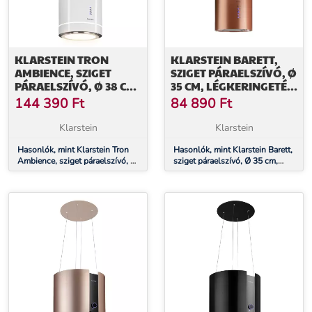
KLARSTEIN TRON
KLARSTEIN BARETT,
AMBIENCE, SZIGET
SZIGET PÁRAELSZÍVÓ, Ø
PÁRAELSZÍVÓ, Ø 38 CM,
35 CM, LÉGKERINGETÉS,
LÉGKERINGETÉS, 540
590 M³/Ó, LED,
144 390
Ft
84 890
Ft
M³/Ó, LED, FEHÉR
AKTÍVSZÉN SZŰRŐ, RÉZ
Klarstein
Klarstein
Hasonlók, mint Klarstein Tron
Hasonlók, mint Klarstein Barett,
Ambience, sziget páraelszívó, Ø
sziget páraelszívó, Ø 35 cm,
38 cm, légkeringetés, 540 m³/ó,
légkeringetés, 590 m³/ó, LED,
LED, fehér
aktívszén szűrő, réz