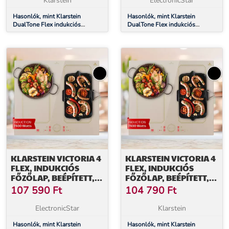
Klarstein
ElectronicStar
Hasonlók, mint Klarstein
Hasonlók, mint Klarstein
DualTone Flex indukciós
DualTone Flex indukciós
főzőlap, Flex Zone, LED kijelző,
főzőlap, Flex Zone, LED kijelző,
Csúszka vezérlés, 7200 W
Csúszka vezérlés, 7200 W
KLARSTEIN VICTORIA 4
KLARSTEIN VICTORIA 4
FLEX, INDUKCIÓS
FLEX, INDUKCIÓS
FŐZŐLAP, BEÉPÍTETT,
FŐZŐLAP, BEÉPÍTETT,
7000 W, FLEXZONE,
7000 W, FLEXZONE,
107 590
Ft
104 790
Ft
IDŐZÍTŐ
IDŐZÍTŐ
ElectronicStar
Klarstein
Hasonlók, mint Klarstein
Hasonlók, mint Klarstein