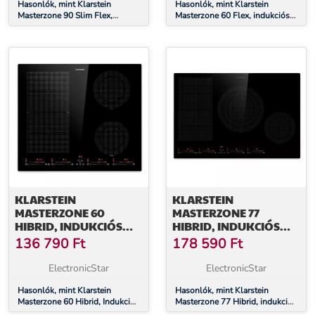
TECHNOLÓGIA, SMART
Hasonlók, mint Klarstein
FLEX
Hasonlók, mint Klarstein
Masterzone 90 Slim Flex,
Masterzone 60 Flex, indukciós
FLEX
indukciós főzőlap, max. 7200
főzőlap, max. 9600 W, beépített,
W, beépített, 4 zóna, 2 Flex
4 Flex zóna, ThermoBoost
zóna, ThermoBoost
technológia, Smart Flex
technológia, Smart Flex
KLARSTEIN
KLARSTEIN
MASTERZONE 60
MASTERZONE 77
HIBRID, INDUKCIÓS
HIBRID, INDUKCIÓS
FŐZŐLAP, BEÉPÍTETT,
FŐZŐLAP, MAX. 7200
136 790
Ft
178 590
Ft
MAX. 9600 W, 4 FLEX
W, BEÉPÍTETT, 4 FLEX
ZÓNA, THERMOBOOST
ZÓNA, THERMOBOOST
ElectronicStar
ElectronicStar
TECHNOLÓGIA, SMART
TECHNOLÓGIA, SMART
FLEX
Hasonlók, mint Klarstein
FLEX
Hasonlók, mint Klarstein
Masterzone 60 Hibrid, Indukciós
Masterzone 77 Hibrid, indukciós
főzőlap, beépített, max. 9600 W,
főzőlap, max. 7200 W, beépített,