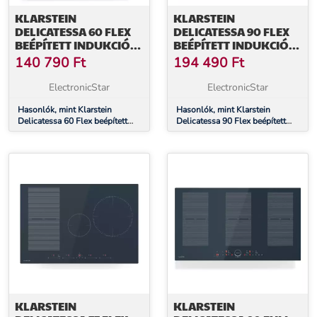
KLARSTEIN
KLARSTEIN
DELICATESSA 60 FLEX
DELICATESSA 90 FLEX
BEÉPÍTETT INDUKCIÓS
BEÉPÍTETT INDUKCIÓS
FŐZŐLAP, 7000 W,
FŐZŐLAP, 9500 W,
140 790
Ft
194 490
Ft
FLEXI ZÓNA, BOOSTER,
FLEXI ZÓNA, BOOSTER,
INDUKCIÓ
INDUKCIÓ
ElectronicStar
ElectronicStar
Hasonlók, mint Klarstein
Hasonlók, mint Klarstein
Delicatessa 60 Flex beépített
Delicatessa 90 Flex beépített
indukciós főzőlap, 7000 W,
indukciós főzőlap, 9500 W,
Flexi zóna, Booster, Indukció
Flexi zóna, Booster, Indukció
KLARSTEIN
KLARSTEIN