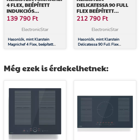
4 FLEX, BEÉPÍTETT
DELICATESSA 90 FULL
INDUKCIÓS
FLEX BEÉPÍTETT
FŐZŐLAP,7000 W, 4
INDUKCIÓS FŐZŐLAP 6
139 790
Ft
212 790
Ft
ZÓNA, ÜVEGKERÁMIA
ZÓNA 10 500 W
ÖNELLÁTÓ
ElectronicStar
ElectronicStar
Hasonlók, mint Klarstein
Hasonlók, mint Klarstein
Magnichef 4 Flex, beépített
Delicatessa 90 Full Flex
indukciós főzőlap,7000 W, 4
beépített indukciós főzőlap 6
zóna, üvegkerámia
zóna 10 500 W önellátó
Még ezek is érdekelhetnek: