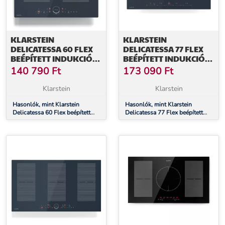
KLARSTEIN
KLARSTEIN
DELICATESSA 60 FLEX
DELICATESSA 77 FLEX
BEÉPÍTETT INDUKCIÓS
BEÉPÍTETT INDUKCIÓS
FŐZŐLAP, 7000 W,
FŐZŐLAP, 7500 W,
140 790
Ft
173 090
Ft
FLEXI ZÓNA, BOOSTER,
FLEXI ZÓNA, BOOSTER,
INDUKCIÓ
INDUKCIÓ
Klarstein
Klarstein
Hasonlók, mint Klarstein
Hasonlók, mint Klarstein
Delicatessa 60 Flex beépített
Delicatessa 77 Flex beépített
indukciós főzőlap, 7000 W,
indukciós főzőlap, 7500 W,
Flexi zóna, Booster, Indukció
Flexi zóna, Booster, Indukció