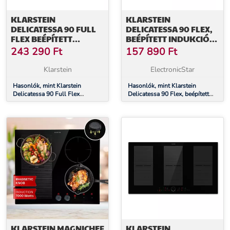
KLARSTEIN
KLARSTEIN
DELICATESSA 90 FULL
DELICATESSA 90 FLEX,
FLEX BEÉPÍTETT
BEÉPÍTETT INDUKCIÓS
INDUKCIÓS FŐZŐLAP,
FŐZŐLAP, INDUKCIÓ,
243 290
Ft
157 890
Ft
7500 W, FLEXI ZÓNA,
7400 W, 5 ZÓNA,
BOOSTER, INDUKCIÓ
EGYEDÜLÁLLÓ
Klarstein
ElectronicStar
Hasonlók, mint Klarstein
Hasonlók, mint Klarstein
Delicatessa 90 Full Flex
Delicatessa 90 Flex, beépített
beépített indukciós főzőlap,
indukciós főzőlap, indukció,
7500 W, Flexi zóna, Booster,
7400 W, 5 zóna, egyedülálló
Indukció
KLARSTEIN MAGNICHEF
KLARSTEIN