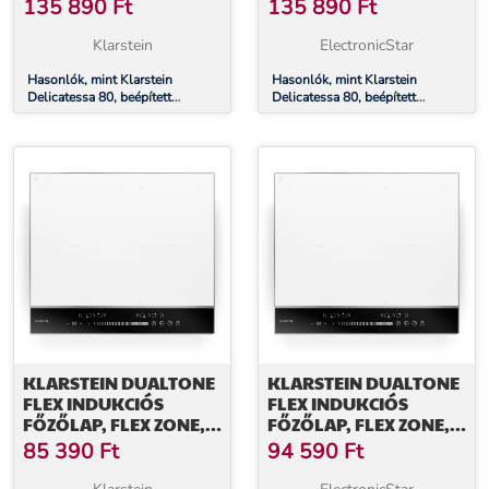
FŐZŐLAP, 3 ZÓNA,
FŐZŐLAP, 3 ZÓNA,
135 890
Ft
135 890
Ft
6000 W, PAELLA ZÓNA,
6000 W, PAELLA ZÓNA,
ÜVEGKERÁMIA
ÜVEGKERÁMIA
Klarstein
ElectronicStar
Hasonlók, mint Klarstein
Hasonlók, mint Klarstein
Delicatessa 80, beépített
Delicatessa 80, beépített
indukciós főzőlap, 3 zóna, 6000
indukciós főzőlap, 3 zóna, 6000
W, Paella zóna, üvegkerámia
W, Paella zóna, üvegkerámia
KLARSTEIN DUALTONE
KLARSTEIN DUALTONE
FLEX INDUKCIÓS
FLEX INDUKCIÓS
FŐZŐLAP, FLEX ZONE,
FŐZŐLAP, FLEX ZONE,
LED KIJELZŐ, CSÚSZKA
LED KIJELZŐ, CSÚSZKA
85 390
Ft
94 590
Ft
VEZÉRLÉS, 7200 W
VEZÉRLÉS, 7200 W