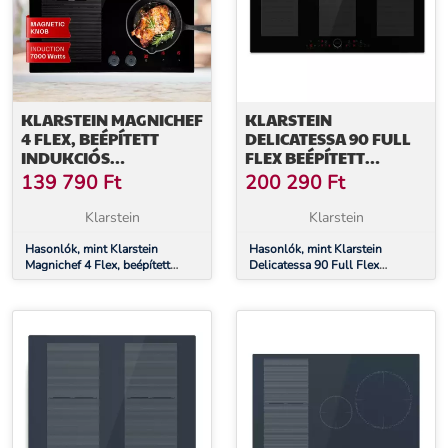
KLARSTEIN MAGNICHEF
KLARSTEIN
4 FLEX, BEÉPÍTETT
DELICATESSA 90 FULL
INDUKCIÓS
FLEX BEÉPÍTETT
FŐZŐLAP,7000 W, 4
INDUKCIÓS FŐZŐLAP 6
139 790
Ft
200 290
Ft
ZÓNA, ÜVEGKERÁMIA
ZÓNA 10 500 W
ÖNELLÁTÓ
Klarstein
Klarstein
Hasonlók, mint Klarstein
Hasonlók, mint Klarstein
Magnichef 4 Flex, beépített
Delicatessa 90 Full Flex
indukciós főzőlap,7000 W, 4
beépített indukciós főzőlap 6
zóna, üvegkerámia
zóna 10 500 W önellátó