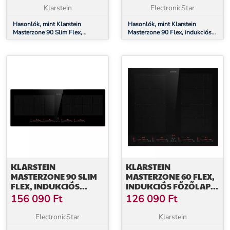
2 FLEX ZÓNA,
FLEX ZÓNA,
Klarstein
ElectronicStar
THERMOBOOST
THERMOBOOST
TECHNOLÓGIA, SMART
Hasonlók, mint Klarstein
TECHNOLÓGIA, SMART
Hasonlók, mint Klarstein
Masterzone 90 Slim Flex,
Masterzone 90 Flex, indukciós
FLEX
FLEX
indukciós főzőlap, max. 7200
főzőlap, max. 12 600 W,
W, beépített, 4 zóna, 2 Flex
beépített, 5 zóna, 2 Flex zóna,
zóna, ThermoBoost
ThermoBoost technológia,
technológia, Smart Flex
Smart Flex
KLARSTEIN
KLARSTEIN
MASTERZONE 90 SLIM
MASTERZONE 60 FLEX,
FLEX, INDUKCIÓS
INDUKCIÓS FŐZŐLAP,
FŐZŐLAP, MAX. 7200
MAX. 9600 W,
156 090
Ft
126 090
Ft
W, BEÉPÍTETT, 4 ZÓNA,
BEÉPÍTETT, 4 FLEX
2 FLEX ZÓNA,
ZÓNA, THERMOBOOST
ElectronicStar
Klarstein
THERMOBOOST
TECHNOLÓGIA, SMART