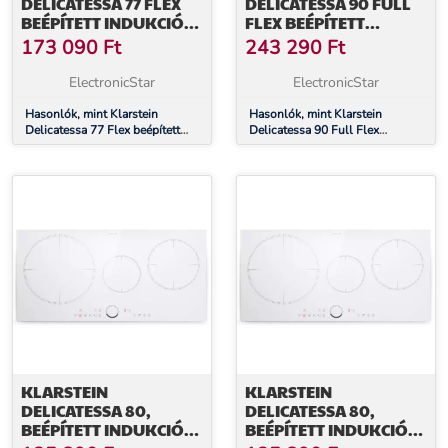
DELICATESSA 77 FLEX
DELICATESSA 90 FULL
BEÉPÍTETT INDUKCIÓS
FLEX BEÉPÍTETT
FŐZŐLAP, 7500 W,
INDUKCIÓS FŐZŐLAP,
173 090
Ft
243 290
Ft
FLEXI ZÓNA, BOOSTER,
7500 W, FLEXI ZÓNA,
INDUKCIÓ
BOOSTER, INDUKCIÓ
ElectronicStar
ElectronicStar
Hasonlók, mint Klarstein
Hasonlók, mint Klarstein
Delicatessa 77 Flex beépített
Delicatessa 90 Full Flex
indukciós főzőlap, 7500 W,
beépített indukciós főzőlap,
Flexi zóna, Booster, Indukció
7500 W, Flexi zóna, Booster,
Indukció
KLARSTEIN
KLARSTEIN
DELICATESSA 80,
DELICATESSA 80,
BEÉPÍTETT INDUKCIÓS
BEÉPÍTETT INDUKCIÓS