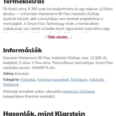
Termékleírás
Öt főzési zóna, 9 300 watt összteljesítmény és egy teljesen új főzési
élmény — a Klarstein Masterzone 90 Flex indukciós főzőlap
azoknak készült, akik a konyhában sem tesznek engedményt a
minőségből. A Smart Flex Technology révén a hőmérséklet-
szabályozás szó szerint a kezébe kerül: egyszerűen tolja előre vagy
hátra az edényt a főzőlapon, és a készülék automatikusan
↓ Több részlet... ↓
alkalmazkodik. Ez a forradalmi funkció egyetlen érintéssel
aktiválható vagy kikapcsolható.A Klarstein Masterzone 90 Flex nem
Információk
csupán teljesítményes, hanem rendkívül sokoldalú is. A 12 600
wattos boost funkcióval villámgyorsan elérhető a kívánt hőfok, a
Klarstein Masterzone 90 Flex, indukciós főzőlap, max. 12 600 W,
finomhangolást pedig a csúszóérintős vezérlőpanel teszi lehetővé. A
beépített, 5 zóna, 2 Flex zóna, ThermoBoost technológia, Smart Flex
Simmer funkciónak köszönhetően az alacsony lángon való párolás,
vásárlása olcsón, 193490 Ft-ért.
olvasztás és lassan főzés is tökéletesen kivitelezhető. Az
üvegkerámia felület karbantartása minimális: egyszerűen
Márka:
Klarstein
letörölhető, és esztétikailag is illeszkedik bármely modern konyhai
Kategória:
Háztartás
,
Konyhai nagygépek
,
Főzőlapok
,
Indukciós
környezethez.A két összevonható flexzóna lehetővé teszi nagyobb
főzőlapok
edények és serpenyők használatát is. Az edényérzékelő, a
Minőségi termékek széles választéka
Indukciós főzőlapok
szünetfunkció, a gyermekzár és a túlhevülés elleni védelem
kategóriában Klarstein márkától.
gondoskodik a biztonságos és kényelmes használatról. Fontos
megjegyezni: az indukciós főzőlap alumínium, réz, üveg vagy hőálló
üveg edényekkel nem kompatibilis. A Masterzone 90 Flex beépítésre
Hasonlók, mint Klarstein
készült készülék — a konyhabútorba való illesztéshez szükséges