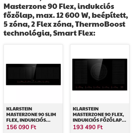
szerelési kellékek a csomagban megtalálhatók. Rendelje meg még
Masterzone 90 Flex, indukciós
ma, és élvezze a főzés egy magasabb szintjét.
főzőlap, max. 12 600 W, beépített,
További információk>>
5 zóna, 2 Flex zóna, ThermoBoost
technológia, Smart Flex:
KLARSTEIN
KLARSTEIN
MASTERZONE 90 SLIM
MASTERZONE 90 FLEX,
FLEX, INDUKCIÓS
INDUKCIÓS FŐZŐLAP,
FŐZŐLAP, MAX. 7200
MAX. 12 600 W,
156 090
Ft
193 490
Ft
W, BEÉPÍTETT, 4 ZÓNA,
BEÉPÍTETT, 5 ZÓNA, 2