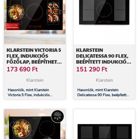
KLARSTEIN VICTORIA 5
KLARSTEIN
FLEX, INDUKCIÓS
DELICATESSA 90 FLEX,
FŐZŐLAP, BEÉPÍTHETŐ,
BEÉPÍTETT INDUKCIÓS
7400 W, 2 FLEX ZÓNA,
FŐZŐLAP, INDUKCIÓ,
173 690
Ft
151 290
Ft
IDŐZÍTŐ
7400 W, 5 ZÓNA,
EGYEDÜLÁLLÓ
Klarstein
Klarstein
Hasonlók, mint Klarstein
Hasonlók, mint Klarstein
Victoria 5 Flex, indukciós
Delicatessa 90 Flex, beépített
főzőlap, beépíthető, 7400 W, 2
indukciós főzőlap, indukció,
Flex zóna, időzítő
7400 W, 5 zóna, egyedülálló