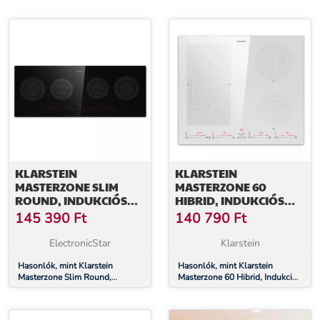
4 Flex zóna, ThermoBoost
4 Flex zóna, ThermoBoost
technológia, Smart Flex
technológia, Smart Flex
KLARSTEIN
KLARSTEIN
MASTERZONE SLIM
MASTERZONE 60
ROUND, INDUKCIÓS
HIBRID, INDUKCIÓS
FŐZŐLAP, MAX. 7200
FŐZŐLAP, BEÉPÍTETT, 4
145 390
Ft
140 790
Ft
W, BEÉPÍTETT, 4 ZÓNA
FLEX ZÓNA
ElectronicStar
Klarstein
Hasonlók, mint Klarstein
Hasonlók, mint Klarstein
Masterzone Slim Round,
Masterzone 60 Hibrid, Indukciós
indukciós főzőlap, max. 7200
főzőlap, beépített, 4 flex zóna
W, beépített, 4 zóna