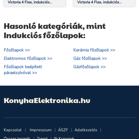
Victoria 4 Flex, indukciós
Victoria 4 Flex, indukciós
főzőlap, beépített, 7000 W,
főzőlap, beépített, 7000 W,
Flexzone, időzítő
Flexzone, időzítő
Hasonló kategóriák, mint
Indukciós főzőlapok:
Főzőlapok >>
Kerámia főzőlapok >>
Elektromos főzőlapok >>
Gáz főzőlapok >>
Főzőlapok beépített
Gázfőzőlapok >>
páraelszívóval >>
KonyhaElektronika.hu
Kapcsolat
Impresszum
ÁSZF
Adatkezelés
Összes termék
Trend
% Kuponok