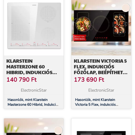
KLARSTEIN
KLARSTEIN VICTORIA 5
MASTERZONE 60
FLEX, INDUKCIÓS
HIBRID, INDUKCIÓS
FŐZŐLAP, BEÉPÍTHETŐ,
FŐZŐLAP, BEÉPÍTETT, 4
7400 W, 2 FLEX ZÓNA,
140 790
Ft
173 690
Ft
FLEX ZÓNA
IDŐZÍTŐ
ElectronicStar
ElectronicStar
Hasonlók, mint Klarstein
Hasonlók, mint Klarstein
Masterzone 60 Hibrid, Indukciós
Victoria 5 Flex, indukciós
főzőlap, beépített, 4 flex zóna
főzőlap, beépíthető, 7400 W, 2
Flex zóna, időzítő