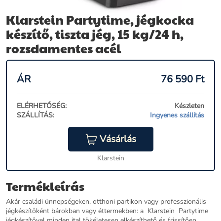
Klarstein Partytime, jégkocka
készítő, tiszta jég, 15 kg/24 h,
rozsdamentes acél
ÁR
76 590
Ft
ELÉRHETŐSÉG:
Készleten
SZÁLLÍTÁS:
Ingyenes szállítás
Vásárlás
Klarstein
Termékleírás
Akár családi ünnepségeken, otthoni partikon vagy professzionális
jégkészítőként bárokban vagy éttermekben: a Klarstein Partytime
jégkészítővel minden ital tökéletesen elkészíthető és frissítően