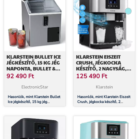
KLARSTEIN BULLET ICE
KLARSTEIN EISZEIT
JÉGKÉSZÍTŐ, 15 KG JÉG
CRUSH, JÉGKOCKA
NAPONTA, BULLET &
KÉSZÍTŐ, 2 NAGYSÁG,
ZÚZOTT JÉG,
ZÚZOTT JÉG, EZÜST
92 490
Ft
125 490
Ft
ROZSDAMENTES ACÉL
ElectronicStar
Klarstein
Hasonlók, mint Klarstein Bullet
Hasonlók, mint Klarstein Eiszeit
Ice jégkészítő, 15 kg jég
Crush, jégkocka készítő, 2
naponta, Bullet & zúzott jég,
nagyság, zúzott jég, ezüst
Rozsdamentes acél