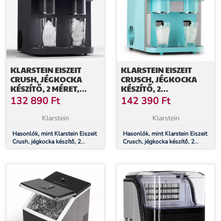
KLARSTEIN EISZEIT
KLARSTEIN EISZEIT
CRUSH, JÉGKOCKA
CRUSCH, JÉGKOCKA
KÉSZÍTŐ, 2 MÉRET,
KÉSZÍTŐ, 2
ZÚZOTT JÉG
KOCKANAGYSÁG,
132 890
Ft
142 390
Ft
ZÚZOTT JÉG
Klarstein
Klarstein
Hasonlók, mint Klarstein Eiszeit
Hasonlók, mint Klarstein Eiszeit
Crush, jégkocka készítő, 2
Crusch, jégkocka készítő, 2
méret, zúzott jég
kockanagyság, zúzott jég