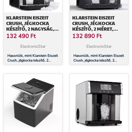
KLARSTEIN EISZEIT
KLARSTEIN EISZEIT
CRUSH, JÉGKOCKA
CRUSH, JÉGKOCKA
KÉSZÍTŐ, 2 NAGYSÁG,
KÉSZÍTŐ, 2 MÉRET,
ZÚZOTT JÉG, EZÜST
ZÚZOTT JÉG
132 490
Ft
132 890
Ft
ElectronicStar
ElectronicStar
Hasonlók, mint Klarstein Eiszeit
Hasonlók, mint Klarstein Eiszeit
Crush, jégkocka készítő, 2
Crush, jégkocka készítő, 2
nagyság, zúzott jég, ezüst
méret, zúzott jég