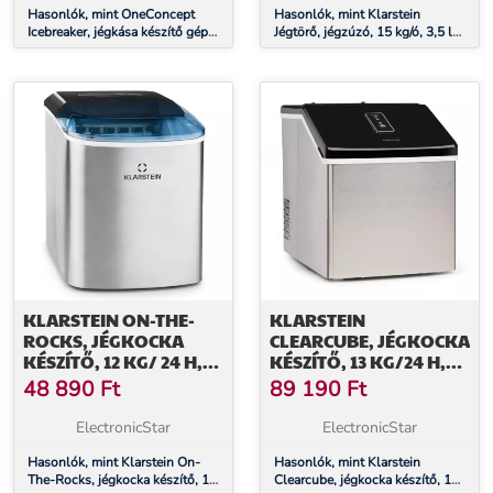
Hasonlók, mint OneConcept
Hasonlók, mint Klarstein
Icebreaker, jégkása készítő gép,
Jégtörő, jégzúzó, 15 kg/ó, 3,5 l-
15 kg/h, 3,5 L térfogat, jégtartó,
es jégtartály
rozsdamentes acél
KLARSTEIN ON-THE-
KLARSTEIN
ROCKS, JÉGKOCKA
CLEARCUBE, JÉGKOCKA
KÉSZÍTŐ, 12 KG/ 24 H,
KÉSZÍTŐ, 13 KG/24 H,
2,1 L TARTÁLY,
ROZSDAMENTES ACÉL,
48 890
Ft
89 190
Ft
ROZSDAMENTES ACÉL,
FEKETE
FEKETE
ElectronicStar
ElectronicStar
Hasonlók, mint Klarstein On-
Hasonlók, mint Klarstein
The-Rocks, jégkocka készítő, 12
Clearcube, jégkocka készítő, 13