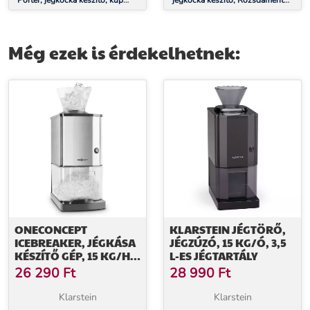
Porter, jégkocka készítő, kúp
jégkocka készítő, Rozsdamentes
alakú jégkockák, 12 kg/24 óra,
acél, 23 kg/24 ó, Öntisztító
rozsdamentes acél
Még ezek is érdekelhetnek:
ONECONCEPT
KLARSTEIN JÉGTÖRŐ,
ICEBREAKER, JÉGKÁSA
JÉGZÚZÓ, 15 KG/Ó, 3,5
KÉSZÍTŐ GÉP, 15 KG/H,
L-ES JÉGTARTÁLY
3,5 L TÉRFOGAT,
26 290
Ft
28 990
Ft
JÉGTARTÓ,
ROZSDAMENTES ACÉL
Klarstein
Klarstein