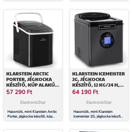
kg/ 24 h, 2,1 L tartály,
kg/24 h, rozsdamentes acél,
rozsdamentes acél, fekete
fekete
KLARSTEIN ARCTIC
KLARSTEIN ICEMEISTER
PORTER, JÉGKOCKA
2G, JÉGKOCKA
KÉSZÍTŐ, KÚP ALAKÚ
KÉSZÍTŐ, 12 KG/24 H,
JÉGKOCKÁK, 12 KG/24
LCD KIJELZŐ,
57 290
Ft
64 190
Ft
ÓRA, ROZSDAMENTES
ROZSDAMENTES ACÉL
ACÉL
ElectronicStar
ElectronicStar
Hasonlók, mint Klarstein Arctic
Hasonlók, mint Klarstein
Porter, jégkocka készítő, kúp
Icemeister 2G, jégkocka készítő,
alakú jégkockák, 12 kg/24 óra,
12 kg/24 h, LCD kijelző,
rozsdamentes acél
rozsdamentes acél