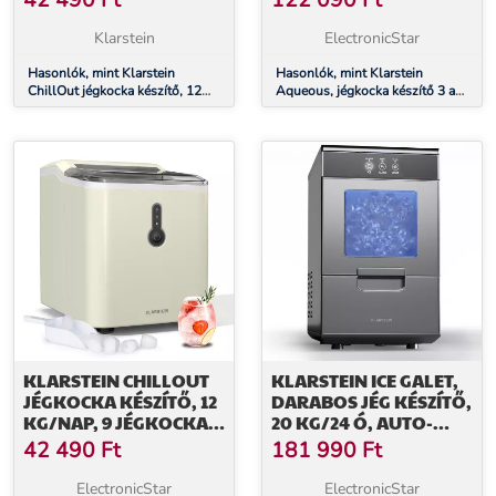
42 490
Ft
122 090
Ft
VÍZTARTÁLY
VÍZADAGOLÓ: HIDEG ÉS
MELEG
Klarstein
ElectronicStar
Hasonlók, mint Klarstein
Hasonlók, mint Klarstein
ChillOut jégkocka készítő, 12
Aqueous, jégkocka készítő 3 az
kg/nap, 9 jégkocka 8 perc alatt,
1-ben, jégkocka, 20 kg/24 h,
120 W, víztartály
vízadagoló: hideg és meleg
KLARSTEIN CHILLOUT
KLARSTEIN ICE GALET,
JÉGKOCKA KÉSZÍTŐ, 12
DARABOS JÉG KÉSZÍTŐ,
KG/NAP, 9 JÉGKOCKA 8
20 KG/24 Ó, AUTO-
PERC ALATT, 120 W,
CLEAN, 2,2 LITERES
42 490
Ft
181 990
Ft
VÍZTARTÁLY
VÍZTARTÁLY
ElectronicStar
ElectronicStar