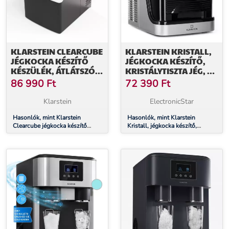
KLARSTEIN CLEARCUBE
KLARSTEIN KRISTALL,
JÉGKOCKA KÉSZÍTŐ
JÉGKOCKA KÉSZÍTŐ,
KÉSZÜLÉK, ÁTLÁTSZÓ
KRISTÁLYTISZTA JÉG, 2
JÉG, 13 KG/24 Ó
MÉRET, 2,5 L
86 990
Ft
72 390
Ft
VÍZTARTÁLY
Klarstein
ElectronicStar
Hasonlók, mint Klarstein
Hasonlók, mint Klarstein
Clearcube jégkocka készítő
Kristall, jégkocka készítő,
készülék, átlátszó jég, 13 kg/24
kristálytiszta jég, 2 méret, 2,5 L
ó
víztartály