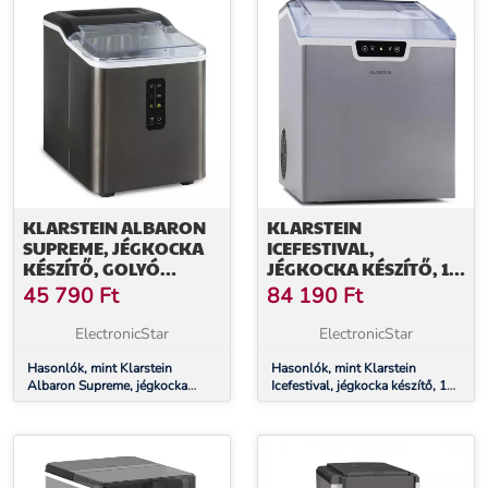
KLARSTEIN ALBARON
KLARSTEIN
SUPREME, JÉGKOCKA
ICEFESTIVAL,
KÉSZÍTŐ, GOLYÓ
JÉGKOCKA KÉSZÍTŐ, 12
ALAKÚ, 12 KG/24 H, 1,5
KG/24 H, GOLYÓK,
45 790
Ft
84 190
Ft
L TARTÁLY,
ROZSDAMENTES ACÉL
ROZSDAMENTES ACÉL
ElectronicStar
ElectronicStar
Hasonlók, mint Klarstein
Hasonlók, mint Klarstein
Albaron Supreme, jégkocka
Icefestival, jégkocka készítő, 12
készítő, golyó alakú, 12 kg/24 h,
kg/24 h, golyók, rozsdamentes
1,5 L tartály, rozsdamentes acél
acél