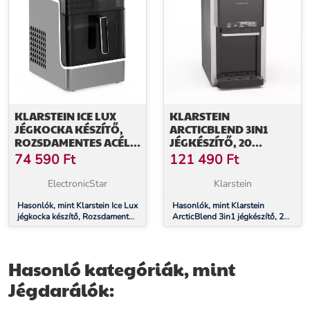
KLARSTEIN ICE LUX
KLARSTEIN
JÉGKOCKA KÉSZÍTŐ,
ARCTICBLEND 3IN1
ROZSDAMENTES ACÉL,
JÉGKÉSZÍTŐ, 20
23 KG/24 Ó,
KG/24Ó, JÉGGOLYÓ,
74 590
Ft
121 490
Ft
ÖNTISZTÍTÓ
ZÚZOTT JÉG,
VÍZADAGOLÓ
ElectronicStar
Klarstein
Hasonlók, mint Klarstein Ice Lux
Hasonlók, mint Klarstein
jégkocka készítő, Rozsdamentes
ArcticBlend 3in1 jégkészítő, 20
acél, 23 kg/24 ó, Öntisztító
kg/24ó, Jéggolyó, Zúzott jég,
Vízadagoló
Hasonló kategóriák, mint
Jégdarálók: