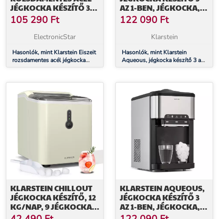
JÉGKOCKA KÉSZÍTŐ 3
AZ 1-BEN, JÉGKOCKA,
JÉGKOCKA MÉRET
20 KG/24 H,
105 290
Ft
122 090
Ft
EZÜST
VÍZADAGOLÓ: HIDEG ÉS
MELEG
ElectronicStar
Klarstein
Hasonlók, mint Klarstein Eiszeit
Hasonlók, mint Klarstein
rozsdamentes acél jégkocka
Aqueous, jégkocka készítő 3 az
készítő 3 jégkocka méret ezüst
1-ben, jégkocka, 20 kg/24 h,
vízadagoló: hideg és meleg
KLARSTEIN CHILLOUT
KLARSTEIN AQUEOUS,
JÉGKOCKA KÉSZÍTŐ, 12
JÉGKOCKA KÉSZÍTŐ 3
KG/NAP, 9 JÉGKOCKA 8
AZ 1-BEN, JÉGKOCKA,
PERC ALATT, 120 W,
20 KG/24 H,