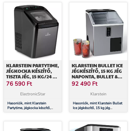
KLARSTEIN PARTYTIME,
KLARSTEIN BULLET ICE
JÉGKOCKA KÉSZÍTŐ,
JÉGKÉSZÍTŐ, 15 KG JÉG
TISZTA JÉG, 15 KG/24 H,
NAPONTA, BULLET &
ROZSDAMENTES ACÉL
ZÚZOTT JÉG,
76 590
Ft
92 490
Ft
ROZSDAMENTES ACÉL
ElectronicStar
Klarstein
Hasonlók, mint Klarstein
Hasonlók, mint Klarstein Bullet
Partytime, jégkocka készítő,
Ice jégkészítő, 15 kg jég
tiszta jég, 15 kg/24 h,
naponta, Bullet & zúzott jég,
rozsdamentes acél
Rozsdamentes acél