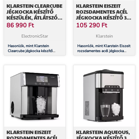
KLARSTEIN CLEARCUBE
KLARSTEIN EISZEIT
JÉGKOCKA KÉSZÍTŐ
ROZSDAMENTES ACÉL
KÉSZÜLÉK, ÁTLÁTSZÓ
JÉGKOCKA KÉSZÍTŐ 3
JÉG, 13 KG/24 Ó
JÉGKOCKA MÉRET
86 990
Ft
105 290
Ft
EZÜST
ElectronicStar
Klarstein
Hasonlók, mint Klarstein
Hasonlók, mint Klarstein Eiszeit
Clearcube jégkocka készítő
rozsdamentes acél jégkocka
készülék, átlátszó jég, 13 kg/24
készítő 3 jégkocka méret ezüst
ó
KLARSTEIN EISZEIT
KLARSTEIN AQUEOUS,
ROZSDAMENTES ACÉL
JÉGKOCKA KÉSZÍTŐ 3