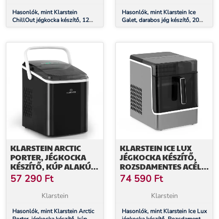
Hasonlók, mint Klarstein
Hasonlók, mint Klarstein Ice
ChillOut jégkocka készítő, 12
Galet, darabos jég készítő, 20
kg/nap, 9 jégkocka 8 perc alatt,
kg/24 ó, Auto-Clean, 2,2 literes
120 W, víztartály
víztartály
KLARSTEIN ARCTIC
KLARSTEIN ICE LUX
PORTER, JÉGKOCKA
JÉGKOCKA KÉSZÍTŐ,
KÉSZÍTŐ, KÚP ALAKÚ
ROZSDAMENTES ACÉL,
JÉGKOCKÁK, 12 KG/24
23 KG/24 Ó,
57 290
Ft
74 590
Ft
ÓRA, ROZSDAMENTES
ÖNTISZTÍTÓ
ACÉL
Klarstein
Klarstein
Hasonlók, mint Klarstein Arctic
Hasonlók, mint Klarstein Ice Lux