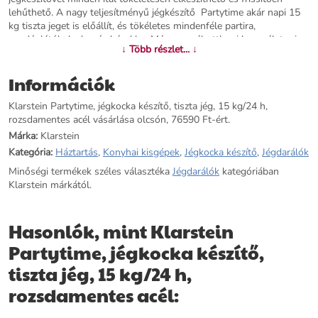
lehűthető. A nagy teljesítményű jégkészítő Partytime akár napi 15
kg tiszta jeget is előállít, és tökéletes mindenféle partira,
vendéglátóhelyekre és bárokba. Még normál otthoni használatra is a
↓ Több részlet... ↓
Partytime igazi főnyeremény: mindig lesznek friss jégkockái otthon
az italok hűtéséhez. Az S vagy L méret beállításától függően 9
Információk
jégkockát készíthet egyetlen ciklus alatt, 7-15 perc alatt. Üres
víztartály vagy megtelt jégkockatartó esetén a jégkészítő elején
Klarstein Partytime, jégkocka készítő, tiszta jég, 15 kg/24 h,
található áttekinthető érintőképernyőn található jelzőfények időben
rozsdamentes acél vásárlása olcsón, 76590 Ft-ért.
figyelmeztetik. Használat után könnyen elmosható az öntisztító
funkciónak és a sima rozsdamentes acél konstrukciónak
Márka:
Klarstein
köszönhetően. Az elegáns, fekete előlapú kialakítás tökéletesen
Kategória:
Háztartás
,
Konyhai kisgépek
,
Jégkocka készítő
,
Jégdarálók
illeszkedik bármilyen bútorhoz. Kristálytiszta: a jégkészítővel a
Minőségi termékek széles választéka
Jégdarálók
kategóriában
Klarstein-től finom és frissítő italokat készíthet pillanatok alatt
Klarstein márkától.
partikon, éttermekben és bárokban.
További információk>>
Hasonlók, mint Klarstein
Partytime, jégkocka készítő,
tiszta jég, 15 kg/24 h,
rozsdamentes acél: