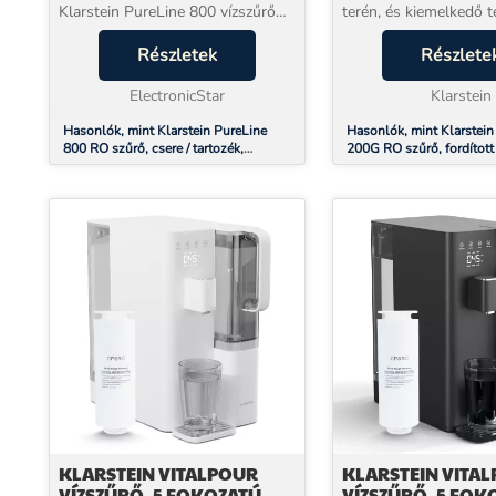
Klarstein PureLine 800 vízszűrő
terén, és kiemelkedő t
rendszerből, hogy felfrissítse Önt,
nyújt a tiszta és aromá
a Klarstein PureLine 800 RO
Részletek
szűrőrendszer másodi
Részlete
szűrőt rendszeresen cserélje ki. A
fokozatában 0,0001 m
szűrők...
ElectronicStar
szűrési pontoss...
Klarstein
Hasonlók, mint Klarstein PureLine
Hasonlók, mint Klarstei
800 RO szűrő, csere / tartozék,
200G RO szűrő, fordítot
fordított ozmózis, 800 GPD / 3000 L/d
membrán technológia, ví
KLARSTEIN VITALPOUR
KLARSTEIN VITA
VÍZSZŰRŐ, 5 FOKOZATÚ
VÍZSZŰRŐ, 5 FOK