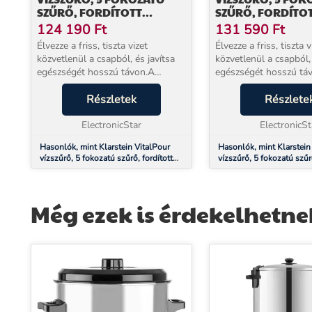
SZŰRŐ, FORDÍTOTT
SZŰRŐ, FORDÍTO
OZMÓZIS, 5 L TARTÁLY,
OZMÓZIS, 5 L TART
124 190
Ft
131 590
Ft
ÉRINTŐS KIJELZŐ, MOBIL, 3
ÉRINTŐS, MOBIL, 
Élvezze a friss, tiszta vizet
Élvezze a friss, tiszta v
MÁSODPERC
MÁSODPERC
közvetlenül a csapból, és javítsa
közvetlenül a csapból, 
egészségét hosszú távon.A
egészségét hosszú tá
Klarstein VitalPour vízszűrő a
Klarstein VitalPour vízszűrő a
fejlett fordított ozmózis
Részletek
fejlett fordított ozmóz
Részlete
technológiának köszönhetően új
technológiának köszö
mércét állít fel a ví...
ElectronicStar
mércét állít fel a ví...
ElectronicSt
Hasonlók, mint Klarstein VitalPour
Hasonlók, mint Klarstein
vízszűrő, 5 fokozatú szűrő, fordított
vízszűrő, 5 fokozatú szűrő
ozmózis, 5 l tartály, érintős kijelző,
ozmózis, 5 l tartály, érint
mobil, 3 másodperc
másodperc
Még ezek is érdekelhetne