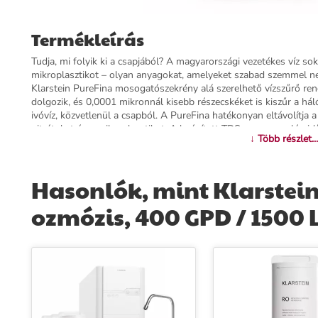
Termékleírás
Tudja, mi folyik ki a csapjából? A magyarországi vezetékes víz so
mikroplasztikot – olyan anyagokat, amelyeket szabad szemmel ne
Klarstein PureFina mosogatószekrény alá szerelhető vízszűrő ren
dolgozik, és 0,0001 mikronnál kisebb részecskéket is kiszűr a há
ivóvíz, közvetlenül a csapból. A PureFina hatékonyan eltávolítja a
nitrátokat és a mikroplasztikot. A beépített TDS-szenzor valós i
↓ Több részlet...
ellenőrizheti, milyen tiszta vizet iszik. A szűrők élettartama is f
hónapig, az RO-szűrő akár 24 hónapig üzemel csere nélkül. Ha sz
figyelmeztet. A kompakt, tartály nélküli rendszer teljes egészébe
Hasonlók, mint Klarstein 
egyetlen eszköz sem lesz látható. A készülék a meglévő víz- és sz
felszerelése mindössze egyetlen fúrást igényel. Különösen ajánl
ozmózis, 400 GPD / 1500 L
mindazoknak, akik fokozottan ügyelnek az ivóvíz minőségére. Aki 
több száz eurót takaríthat meg a PureFina segítségével. Rendelje
élvezze a tiszta, csapból folyó ivóvizet minden nap.
További információk>>