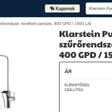
%
Kuponok
űrőrendszer, fordított ozmózis, 400 GPD / 1500 L/d
Klarstein P
szűrőrendsze
400 GPD / 1
ÁR
ELÉRHETŐSÉG:
SZÁLLÍTÁS: