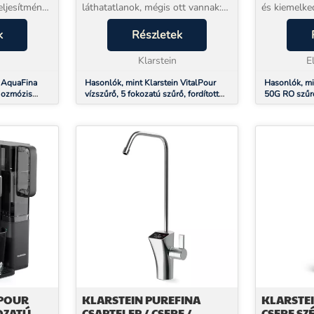
eljesítményt
láthatatlanok, mégis ott vannak:
és kiemelke
s vízhez. A
nehézfémek, baktériumok, mészkő
a tiszta és 
k
k
és még több mint ezer egyéb
Részletek
szűrőrendsz
ikronos
szennyeződés. A Klarstein
fokozatába
VitalPour fordított ozmó...
Klarstein
szűrési pont
E
n AquaFina
Hasonlók, mint Klarstein VitalPour
Hasonlók, mi
t ozmózis
vízszűrő, 5 fokozatú szűrő, fordított
50G RO szűrő
zkezelés
ozmózis, 5 l tartály, érintős, mobil, 3
membrán tech
másodperc
LPOUR
KLARSTEIN PUREFINA
KLARSTEI
OZATÚ
CSAPTELEP / CSERE /
CSERE SZ