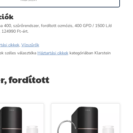
ciók
na 400, szűrőrendszer, fordított ozmózis, 400 GPD / 1500 L/d
, 124990 Ft-ért.
tási cikkek
,
Vízszűrők
ek széles választéka
Háztartási cikkek
kategóriában Klarstein
, fordított