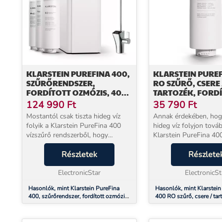
KLARSTEIN PUREFINA 400,
KLARSTEIN PURE
SZŰRŐRENDSZER,
RO SZŰRŐ, CSERE 
FORDÍTOTT OZMÓZIS, 400
TARTOZÉK, FORD
GPD / 1500 L/D
OZMÓZIS, 400 GPD
124 990
Ft
35 790
Ft
L/D
Mostantól csak tiszta hideg víz
Annak érdekében, hogy
folyik a Klarstein PureFina 400
hideg víz folyjon továb
vízszűrő rendszerből, hogy
Klarstein PureFina 400vízszűrő
felfrissítse Önt.Annak érdekében,
rendszeréből, hogy felf
hogy a mindennapi vizet
Részletek
Önt, a Klarstein Pure
Részlete
mentesítse a lebegő
szűrőt rendszeresen ki
részecskéktől, mikrobáktól és a...
ElectronicStar
cserélni. A s...
ElectronicSt
Hasonlók, mint Klarstein PureFina
Hasonlók, mint Klarstein
400, szűrőrendszer, fordított ozmózis,
400 RO szűrő, csere / tar
400 GPD / 1500 L/d
fordított ozmózis, 400 G