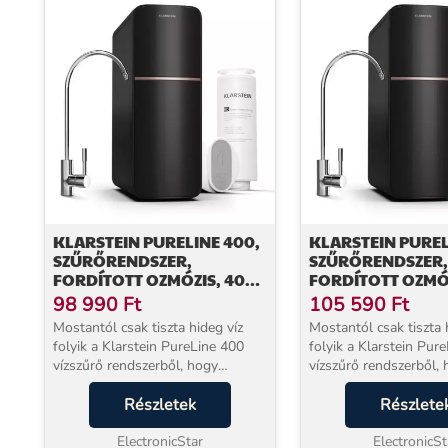
KLARSTEIN PURELINE 400,
KLARSTEIN PUREL
SZŰRŐRENDSZER,
SZŰRŐRENDSZER,
FORDÍTOTT OZMÓZIS, 400
FORDÍTOTT OZMÓZ
GPD / 1500 L/D
GPD / 2270 L/D
98 990
Ft
105 590
Ft
Mostantól csak tiszta hideg víz
Mostantól csak tiszta 
folyik a Klarstein PureLine 400
folyik a Klarstein Pur
vízszűrő rendszerből, hogy
vízszűrő rendszerből,
felfrissítse Önt.Annak érdekében,
felfrissítse Önt.Annak
hogy a mindennapi vizet
Részletek
hogy a mindennapi viz
Részlete
mentesítse a lebegő
mentesítse a lebegő
részecskéktől, mikrobáktól és a...
ElectronicStar
részecskéktől, mikrobák
ElectronicSt