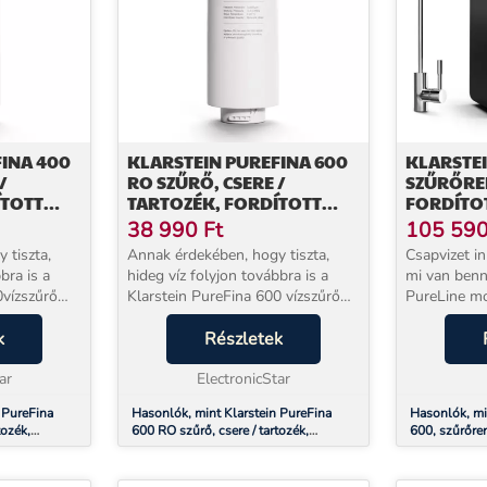
FINA 400
KLARSTEIN PUREFINA 600
KLARSTEI
/
RO SZŰRŐ, CSERE /
SZŰRŐRE
ÍTOTT
TARTOZÉK, FORDÍTOTT
FORDÍTOT
 / 1500
OZMÓZIS, 600 GPD / 2270
GPD / 227
38 990
Ft
105 59
L/D
 tiszta,
Annak érdekében, hogy tiszta,
Csapvizet in
bra is a
hideg víz folyjon továbbra is a
mi van benn
Klarstein PureFina 600 vízszűrő
PureLine mo
rissítse
rendszeréből, hogy felfrissítse
ott dolgozik
Fina 400 RO
k
Önt, a Klarstein PureFina 600 RO
Részletek
szekrény mél
 kell
szűrőt rendszeresen ki kell
percről percr
ar
cserélni. A...
ElectronicStar
 PureFina
Hasonlók, mint Klarstein PureFina
Hasonlók, mi
tozék,
600 RO szűrő, csere / tartozék,
600, szűrőren
PD / 1500 L/d
fordított ozmózis, 600 GPD / 2270 L/d
600 GPD / 2