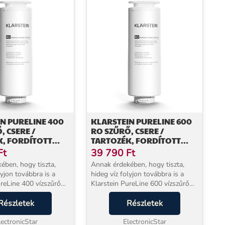
N PURELINE 400
KLARSTEIN PURELINE 600
, CSERE /
RO SZŰRŐ, CSERE /
K, FORDÍTOTT
TARTOZÉK, FORDÍTOTT
 400 GPD / 1500
OZMÓZIS, 600 GPD / 2270
Ft
39 790
Ft
L/D
ében, hogy tiszta,
Annak érdekében, hogy tiszta,
lyjon továbbra is a
hideg víz folyjon továbbra is a
ureLine 400 vízszűrő
Klarstein PureLine 600 vízszűrő
 hogy felfrissítse Önt,
rendszerből, hogy felfrissítse Önt,
 PureLine 400 RO
Részletek
a Klarstein PureLine 600 RO
Részletek
eresen cserélje ki. A
szűrőt rendszeresen cserélje ki. A
lectronicStar
szűrők...
ElectronicStar