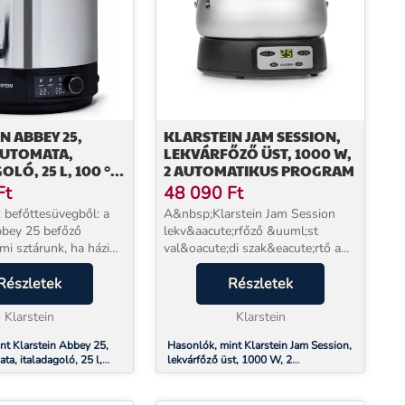
N ABBEY 25,
KLARSTEIN JAM SESSION,
UTOMATA,
LEKVÁRFŐZŐ ÜST, 1000 W,
LÓ, 25 L, 100 °C,
2 AUTOMATIKUS PROGRAM
, ROZSDAMENTES
Ft
48 090
Ft
befőttesüvegből: a
A&nbsp;Klarstein Jam Session
bbey 25 befőző
lekv&aacute;rfőző &uuml;st
mi sztárunk, ha házi
val&oacute;di szak&eacute;rtő a
 saját gyümölcs- és
lekv&aacute;rok &eacute;s
iók tartósításáról van
Részletek
dzsemek
Részletek
nk, befőzünk! Az
k&eacute;sz&iacute;t&eacute;s&eacute;ben
nzervál...
Klarstein
kezel&eacute;se nagyon egysze...
Klarstein
nt Klarstein Abbey 25,
Hasonlók, mint Klarstein Jam Session,
a, italadagoló, 25 l,
lekvárfőző üst, 1000 W, 2
perc, rozsdamentes acél
automatikus program