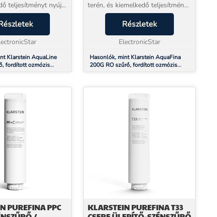
dő teljesítményt nyújt
terén, és kiemelkedő teljesítményt
aromás vízhez. A
nyújt a tiszta és aromás vízhez. A
er második
Részletek
szűrőrendszer második
Részletek
n 0,0001 mikronos
fokozatában 0,0001 mikronos
ossá...
lectronicStar
szűrési pontoss...
ElectronicStar
nt Klarstein AquaLine
Hasonlók, mint Klarstein AquaFina
, fordított ozmózis
200G RO szűrő, fordított ozmózis
nológia, vízkezelés
membrán technológia, vízkezelés
N PUREFINA PPC
KLARSTEIN PUREFINA T33
ÉNSZŰRŐ /
CSERE ÜLEPÍTŐ-SZÉNSZŰRŐ