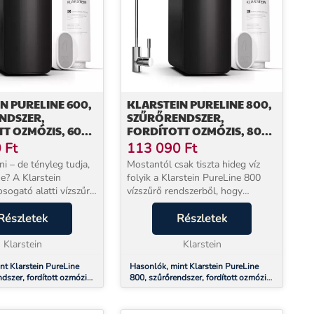
N PURELINE 600,
KLARSTEIN PURELINE 800,
NDSZER,
SZŰRŐRENDSZER,
T OZMÓZIS, 600
FORDÍTOTT OZMÓZIS, 800
0 L/D
GPD / 3000 L/D
0
Ft
113 090
Ft
ni – de tényleg tudja,
Mostantól csak tiszta hideg víz
e? A Klarstein
folyik a Klarstein PureLine 800
sogató alatti vízszűrő
vízszűrő rendszerből, hogy
, ahol nem látszik: a
felfrissítse Önt.Annak érdekében,
yén, a csap alatt – és
Részletek
hogy a mindennapi vizet
Részletek
e kristálytiszta ivóviz...
mentesítse a lebegő
Klarstein
részecskéktől, mikrobáktól és a...
Klarstein
nt Klarstein PureLine
Hasonlók, mint Klarstein PureLine
dszer, fordított ozmózis,
800, szűrőrendszer, fordított ozmózis,
270 L/d
800 GPD / 3000 L/d