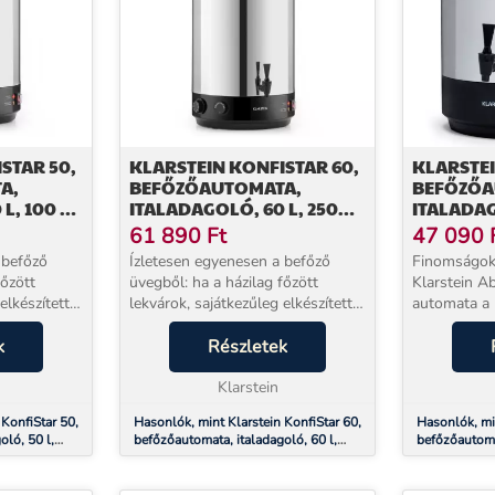
STAR 50,
KLARSTEIN KONFISTAR 60,
KLARSTEI
A,
BEFŐZŐAUTOMATA,
BEFŐZŐA
L, 100 °C,
ITALADAGOLÓ, 60 L, 2500
ITALADAGO
AMENTES
W, 100 °C, 120 PERC,
180 PERC
61 890
Ft
47 090
ROZSDAMENTES ACÉL
ACÉL
 befőző
Ízletesen egyenesen a befőző
Finomságok 
főzött
üvegből: ha a házilag főzött
Klarstein A
elkészített
lekvárok, sajátkezűleg elkészített
automata a 
leges
kolbászok vagy különleges
lekvárok és
áról van
k
húsételek konzerválásáról van
Részletek
zöldségkreác
arstein
szó, egyértelműen a Klarstein
szó.Ma főzü
.
KonfiStar 60 befőző a...
Klarstein
Abbey 25 ko
 KonfiStar 50,
Hasonlók, mint Klarstein KonfiStar 60,
Hasonlók, mi
oló, 50 l,
befőzőautomata, italadagoló, 60 l,
befőzőautomat
mentes acél
2500 W, 100 °C, 120 perc,
100 °C, 180 
rozsdamentes acél