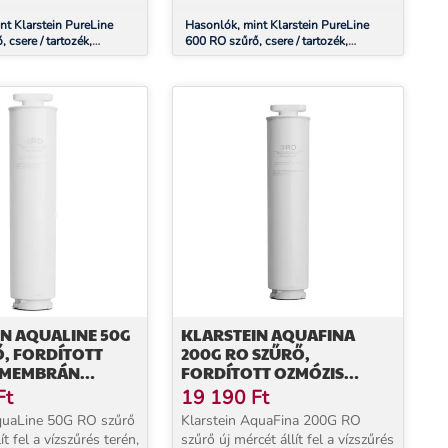
nt Klarstein PureLine
Hasonlók, mint Klarstein PureLine
 csere / tartozék,
600 RO szűrő, csere / tartozék,
mózis, 400 GPD / 1500 L/d
fordított ozmózis, 600 GPD / 2270 L/d
N AQUALINE 50G
KLARSTEIN AQUAFINA
, FORDÍTOTT
200G RO SZŰRŐ,
 MEMBRÁN
FORDÍTOTT OZMÓZIS
GIA, VÍZKEZELÉS
MEMBRÁN TECHNOLÓGIA,
Ft
19 190
Ft
VÍZKEZELÉS
quaLine 50G RO szűrő
Klarstein AquaFina 200G RO
ít fel a vízszűrés terén,
szűrő új mércét állít fel a vízszűrés