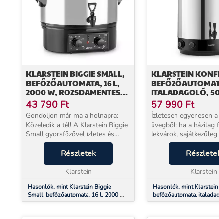
KLARSTEIN BIGGIE SMALL,
KLARSTEIN KONFI
BEFŐZŐAUTOMATA, 16 L,
BEFŐZŐAUTOMAT
2000 W, ROZSDAMENTES
ITALADAGOLÓ, 50 
ACÉL
120 PERC, ROZSD
43 790
Ft
57 990
Ft
ACÉL
Gondoljon már ma a holnapra:
Ízletesen egyenesen a
Közeledik a tél! A Klarstein Biggie
üvegből: ha a házilag 
Small gyorsfőzővel ízletes és
lekvárok, sajátkezűleg 
egészséges húslevest készíthet
kolbászok vagy külön
saját konyhájában. Így tökéletesen
Részletek
húsételek konzerválás
Részlete
felkészült leszel, amikor
szó, egyértelműen a Kl
beköszönt a...
Klarstein
KonfiStar 50 befőző a..
Klarstein
Hasonlók, mint Klarstein Biggie
Hasonlók, mint Klarstein
Small, befőzőautomata, 16 l, 2000 W,
befőzőautomata, italadag
rozsdamentes acél
100 °C, 120 perc, rozsda