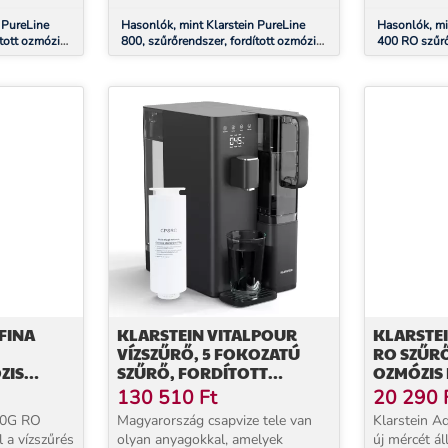
 PureLine
Hasonlók, mint Klarstein PureLine
Hasonlók, mi
tott ozmózis,
800, szűrőrendszer, fordított ozmózis,
400 RO szűrő,
800 GPD / 3000 L/d
fordított oz
FINA
KLARSTEIN VITALPOUR
KLARSTEI
VÍZSZŰRŐ, 5 FOKOZATÚ
RO SZŰRŐ
ZIS
SZŰRŐ, FORDÍTOTT
OZMÓZIS
OLÓGIA,
OZMÓZIS, 5 L TARTÁLY,
TECHNOLÓ
130 510
Ft
20 290
ÉRINTŐS, MOBIL, 3
00G RO
Magyarország csapvize tele van
Klarstein A
MÁSODPERC
l a vízszűrés
olyan anyagokkal, amelyek
új mércét áll