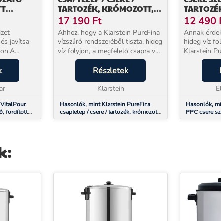
TT
TARTOZÉK, KRÓMOZOTT,
TARTOZÉ
ÁLY,
EGYFURATÚ
17 190
Ft
12 490
3
izet
Ahhoz, hogy a Klarstein PureFina
Annak érdek
és javítsa
vízszűrő rendszeréből tiszta, hideg
hideg víz fo
von.A
víz folyjon, a megfelelő csapra van
Klarstein PureFinavízszűrő
szüksége. A beépített LED-kijelző
rendszeréből
is
k
folyamatosan tájékoztatja Önt a
Részletek
Önt, a Klarst
nhetően új
PureFina rendszerben lévő szű...
szűrőt rendsz
ar
Klarstein
szűrők a ...
E
 VitalPour
Hasonlók, mint Klarstein PureFina
Hasonlók, mi
, fordított
csaptelep / csere / tartozék, krómozott,
PPC csere sz
ős, mobil, 3
egyfuratú
k: