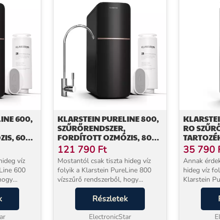
INE 600,
KLARSTEIN PURELINE 800,
KLARSTEI
SZŰRŐRENDSZER,
RO SZŰRŐ
IS, 600
FORDÍTOTT OZMÓZIS, 800
TARTOZÉ
GPD / 3000 L/D
OZMÓZIS,
121 790
Ft
35 790
L/D
hideg víz
Mostantól csak tiszta hideg víz
Annak érdek
eLine 600
folyik a Klarstein PureLine 800
hideg víz fo
 hogy
vízszűrő rendszerből, hogy
Klarstein P
 érdekében,
felfrissítse Önt.Annak érdekében,
rendszerből,
et
k
hogy a mindennapi vizet
Részletek
a Klarstein
mentesítse a lebegő
szűrőt rendsz
tól és a...
ar
részecskéktől, mikrobáktól és a...
ElectronicStar
szűrők...
E