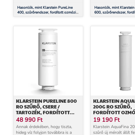
Hasonlók, mint Klarstein PureLine
Hasonlók, mint Klarstein
400, szűrőrendszer, fordított ozmózis,
600, szűrőrendszer, fordí
400 GPD / 1500 L/d
600 GPD / 2270 L/d
KLARSTEIN PURELINE 800
KLARSTEIN AQUA
RO SZŰRŐ, CSERE /
200G RO SZŰRŐ,
TARTOZÉK, FORDÍTOTT
FORDÍTOTT OZMÓ
OZMÓZIS, 800 GPD / 3000
MEMBRÁN TECHN
48 990
Ft
19 190
Ft
L/D
VÍZKEZELÉS
Annak érdekében, hogy tiszta,
Klarstein AquaFina 2
hideg víz folyjon továbbra is a
szűrő új mércét állít fe