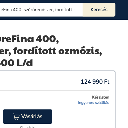
ureFina 400,
r, fordított ozmózis,
500 L/d
124 990
Ft
Készleten
Ingyenes szállítás
Vásárlás
Klarstein