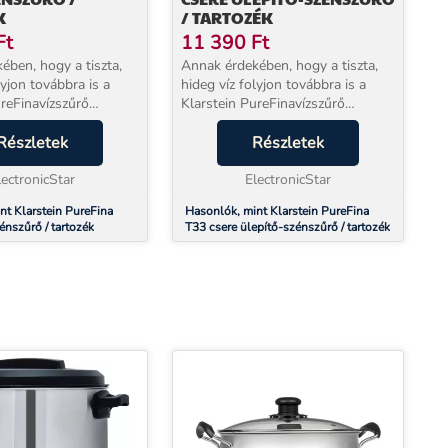
K
/ TARTOZÉK
Ft
11 390
Ft
ében, hogy a tiszta,
Annak érdekében, hogy a tiszta,
lyjon továbbra is a
hideg víz folyjon továbbra is a
Klarstein PureFinavízszűrő
, hogy felfrissítse
rendszeréből, hogy felfrissítse
ein PureFina PPC
Részletek
Önt, a Klarstein PureFina T33
Részletek
eresen cserélje ki. A
szűrőt rendszeresen cserélje ki. A
lectronicStar
szűrők a ...
ElectronicStar
nt Klarstein PureFina
Hasonlók, mint Klarstein PureFina
énszűrő / tartozék
T33 csere ülepítő-szénszűrő / tartozék