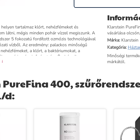
Informá
k helyen tartalmaz klórt, nehézfémeket és
Klarstein PureFi
m látni, mégis minden pohár vízzel megiszunk. A
vásárlása olcsón
dszer 5 fokozatú fordított ozmózis technológiával
Márka:
Klarstein
lózati vízből. Az eredmény: palackos minőségű
Kategória:
Háztar
 nehézfémeket, a klórt, a baktériumokat, a
Minőségi termék
dőben méri a vízminőséget, így Ön bármikor
 ↓
márkától.
olyamatosan kijelzésre kerül: a PPC-szűrő akár 12
ükség van a cserére, a rendszer időben
n elfér a mosogatószekrény alatt – az asztallapon
PureFina 400, szűrőrendszer
ennyvízvezetékre csatlakozik, a mellékelt csap
ott kisgyermekes családoknak, időseknek, valamint
/d:
rendszeresen vásárol ásványvizet, az évente akár
 meg a Klarstein PureFina szűrőrendszert, és