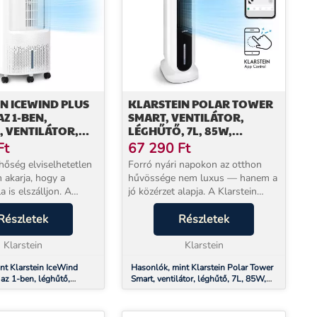
N ICEWIND PLUS
KLARSTEIN POLAR TOWER
AZ 1-BEN,
SMART, VENTILÁTOR,
 VENTILÁTOR,
LÉGHŰTŐ, 7L, 85W,
, LÉGTISZTÍTÓ,
TÁVIRÁNYÍTÓ, 5X
Ft
67 290
Ft
RLÉSSEL
HŰTŐDOBOZ
hőség elviselhetetlen
Forró nyári napokon az otthon
 akarja, hogy a
hűvössége nem luxus — hanem a
a is elszálljon. A
jó közérzet alapja. A Klarstein
ceWind párologtatós
Polar Tower Smart 4-in-1 léghűtő
r 30 m²-es
Részletek
egyszerre ventilátor, párologtatós
Részletek
 is kellemes
léghűtő, párásító és légtisztító:
n tart, mindenféle...
Klarstein
egyetl...
Klarstein
nt Klarstein IceWind
Hasonlók, mint Klarstein Polar Tower
 az 1-ben, léghűtő,
Smart, ventilátor, léghűtő, 7L, 85W,
rásító, légtisztító, app
távirányító, 5x hűtődoboz