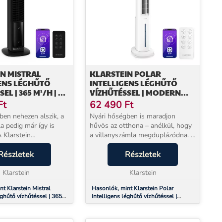
N MISTRAL
KLARSTEIN POLAR
ENS LÉGHŰTŐ
INTELLIGENS LÉGHŰTŐ
EL | 365 M³/H | 4 L
VÍZHŰTÉSSEL | MODERN
 3 ÜZEMMÓD | 36 W
KIALAKÍTÁS, INTELLIGENS
Ft
62 490
Ft
VEZÉRLÉS ÉS KEZELÉS
ben nehezen alszik, a
Nyári hőségben is maradjon
a pedig már így is
hűvös az otthona – anélkül, hogy
 Klarstein
a villanyszámla megduplázódna. A
s léghűtő valódi
Klarstein párologtatós léghűtő
ínál: mindössze 36 W
Részletek
mindössze 75 W fogyasztással
Részletek
mellett 365 m³/h
frissíti fel akár 30 m²-es
iztosít – ez...
Klarstein
helyiségek levegőjét...
Klarstein
t Klarstein Mistral
Hasonlók, mint Klarstein Polar
éghűtő vízhűtéssel | 365
Intelligens léghűtő vízhűtéssel |
35 m² | 3 üzemmód | 36 W
Modern kialakítás, intelligens vezérlés
és kezelés