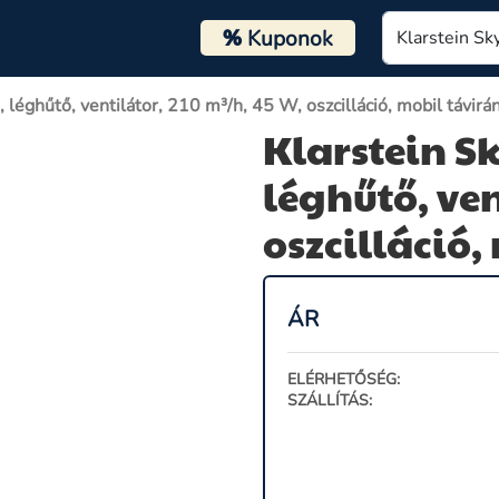
%
Kuponok
 léghűtő, ventilátor, 210 m³/h, 45 W, oszcilláció, mobil távirá
Klarstein Sk
léghűtő, ven
oszcilláció,
ÁR
ELÉRHETŐSÉG:
SZÁLLÍTÁS: