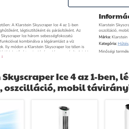
Informá
etően: A Klarstein Skyscraper Ice 4 az 1-ben
Klarstein Skyscra
éghűtőként, légtisztítóként és párásítóként. Az
oszcilláció, mobi
in Skyscraper Ice három sebességfokozatú
Márka:
Klarstein
funkcióval kombinálva a légáramlást a víz
Kategória:
Hűtés
k. Ily módon a Klarstein Skyscraper Ice télen is
Minőségi termék
lláció lehetővé teszi a légáramlás mozgását. A jobb
 ↓
 levegőből a porszemcséket és a szagokat. A
ő rendkívül mobilissá teszik, a kivehető víztartály
eljes és sokoldalú: a Klarstein Skyscraper Ice
Skyscraper Ice 4 az 1-ben, l
, oszcilláció, mobil távirány