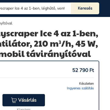
nyítóval
yscraper Ice 4 az 1-ben,
tilátor, 210 m³/h, 45 W,
 mobil távirányítóval
52 790
Ft
Készleten
Ingyenes szállítás
Vásárlás
Klarstein