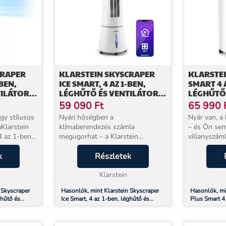
CRAPER
KLARSTEIN SKYSCRAPER
KLARSTEI
-BEN,
ICE SMART, 4 AZ 1-BEN,
SMART 4 
ILÁTOR,
LÉGHŰTŐ ÉS VENTILÁTOR,
LÉGHŰTŐ,
WIFI, 180M³/Ó,
PÁRÁSÍTÓ
59 090
Ft
65 990
TÁVIRÁNYÍTÓVAL
APP VEZÉ
egy stílusos
Nyári hőségben a
Nyár van, a 
aKlarstein
klímaberendezés számla
– és Ön sem
4 az 1-ben
megugorhat – a Klarstein
villanyszáml
Skyscraper Air párologtatós
Klarstein I
ít hűsítő
k
léghűtő viszont mindössze 45 W
Részletek
léghűtő aká
fogyasztással hűti, párásítja és
helyiségeket
ké...
tisztítja a levegőt akár 20 m²-es
Klarstein
hőmérséklete
helyisége...
 Skyscraper
Hasonlók, mint Klarstein Skyscraper
Hasonlók, mi
ghűtő és
Ice Smart, 4 az 1-ben, léghűtő és
Plus Smart 4
,
ventilátor, WiFi, 180m³/ó,
ventilátor, pá
távirányítóval
vezérléssel