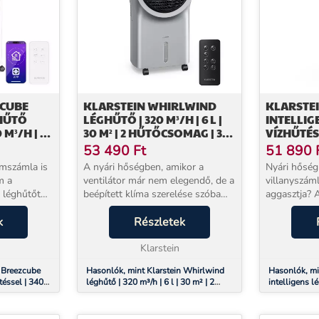
ZCUBE
KLARSTEIN WHIRLWIND
KLARSTEI
GHŰTŐ
LÉGHŰTŐ | 320 M³/H | 6 L |
INTELLIG
 M³/H | 10
30 M² | 2 HŰTŐCSOMAG | 3
VÍZHŰTÉSS
MÓD | 50
ÜZEMMÓD | 60 W
| 35 M² |
53 490
Ft
51 890
amszámla is
A nyári hőségben, amikor a
Nyári hőség
m a
ventilátor már nem elegendő, de a
villanyszáml
s léghűtőt
beépített klíma szerelése szóba
aggasztja? A
50 W
sem jön – a Klarstein párologtatós
párologtató
sszor és
k
léghűtő pontosan erre a helyzetre
Részletek
megoldást k
i le akár 30
kínál megoldást. Csatlakoztatás
fogyasztás 
után k...
Klarstein
légáramlást b
n Breezcube
Hasonlók, mint Klarstein Whirlwind
Hasonlók, min
téssel | 340
léghűtő | 320 m³/h | 6 l | 30 m² | 2
intelligens l
zemmód | 50
hűtőcsomag | 3 üzemmód | 60 W
m³/h | 4 l | 