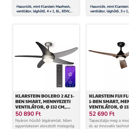
n...
Hasonlók, mint Klarstein Maxfresh,
Hasonlók, mint Klarstein
ventilátor, léghűtő, 4 v 1, 6L, 65W,
ventilátor, léghűtő, 3 v 1
távirányító, 2 x jégcsomag
távirányító, 2 x jégcsoma
KLARSTEIN BOLERO 2 AZ 1-
KLARSTEIN FIJI F
BEN SMART, MENNYEZETI
1-BEN SMART, ME
VENTILÁTOR, Ø 132 CM,
VENTILÁTOR, Ø 13
FÉNY 55 W, TÁVIRÁNYÍTÓ,
DIMMELHETŐ LED
50 890
Ft
52 690
Ft
VEZÉRLÉS APPLIKÁCIÓN
VILÁGÍTÁS, TÁVIR
Nyáron hűsítő légáramlat, télen
Tapasztalja meg a mode
KERESZTÜL, 2 MENETIRÁNY
VEZÉRLÉS APPLIK
egyenletesen elosztott melegség
és az innovatív techno
KERESZTÜL, 2 IR