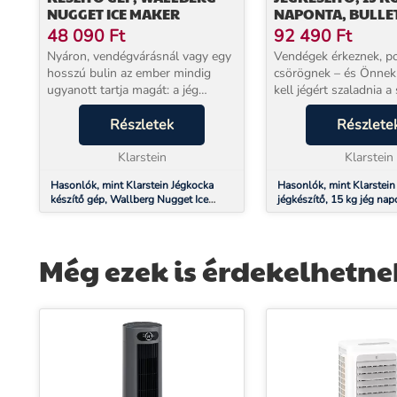
NUGGET ICE MAKER
NAPONTA, BULLE
ZÚZOTT JÉG,
48 090
Ft
92 490
Ft
ROZSDAMENTES A
Nyáron, vendégvárásnál vagy egy
Vendégek érkeznek, p
hosszú bulin az ember mindig
csörögnek – és Önne
ugyanott tartja magát: a jég
kell jégért szaladnia a 
elfogy, a boltból hozott zacskós
A Klarstein IceFestival
jég mire hazaér, félig megolvad, és
Részletek
naponta akár 15 kg fris
Részlete
soha nem elég. A Klarstein
elő, így a ház soha n
Wallberg Nugge...
Klarstein
nélk...
Klarstein
Hasonlók, mint Klarstein Jégkocka
Hasonlók, mint Klarstein 
készítő gép, Wallberg Nugget Ice
jégkészítő, 15 kg jég nap
Maker
zúzott jég, Rozsdamentes
Még ezek is érdekelhetne