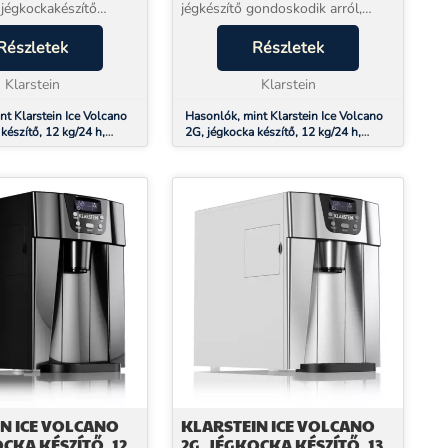
jégkockakészítő
jégkészítő gondoskodik arról,
 arról, hogy a buli
hogy Ön és vendégei egyetlen
on le a jég hiánya
Részletek
pillanatra se kénytelenek meleg
Részletek
rstein Ice Volcano 2G
italt inni.A Klarstein Ice Volcano
 kompakt mére...
Klarstein
2G jégkészítő ...
Klarstein
nt Klarstein Ice Volcano
Hasonlók, mint Klarstein Ice Volcano
készítő, 12 kg/24 h,
2G, jégkocka készítő, 12 kg/24 h,
, LED, fekete
jékockagyártó, LED, piros
N ICE VOLCANO
KLARSTEIN ICE VOLCANO
OCKA KÉSZÍTŐ, 12
2G, JÉGKOCKA KÉSZÍTŐ, 13