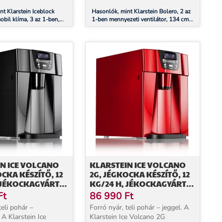
átlagos kl...
nt Klarstein Iceblock
Hasonlók, mint Klarstein Bolero, 2 az
bil klíma, 3 az 1-ben,
1-ben mennyezeti ventilátor, 134 cm,
rányítás alkalmazás által
lámpa, 55 W, távirányító, fekete
N ICE VOLCANO
KLARSTEIN ICE VOLCANO
OCKA KÉSZÍTŐ, 12
2G, JÉGKOCKA KÉSZÍTŐ, 12
 JÉKOCKAGYÁRTÓ,
KG/24 H, JÉKOCKAGYÁRTÓ,
ETE
LED, PIROS
Ft
86 990
Ft
teli pohár –
Forró nyár, teli pohár – jeggel. A
 A Klarstein Ice
Klarstein Ice Volcano 2G