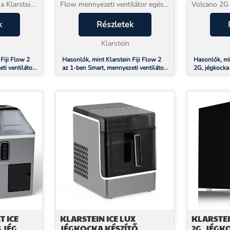
 a Klarstein
Flow mennyezeti ventilátor egész
Volcano 2G 
évben gondoskodik Ön
gondoskodik
rt ventilátor
k
otthonának komfortjáról,
Részletek
soha ne állj
érővel,
mindössze 80 W fogyasztással. A
miatt.A Kla
beépített DC-motor mindöss...
Klarstein
jégkockagép
Fiji Flow 2
Hasonlók, mint Klarstein Fiji Flow 2
Hasonlók, mi
i ventilátor,
az 1-ben Smart, mennyezeti ventilátor,
2G, jégkocka 
D világítás,
Ø 132 cm, LED lámpa, távirányító,
jékockagyártó
ikáción
vezérlés applikáción keresztül, 2
dtetés
menetirány
T ICE
KLARSTEIN ICE LUX
KLARSTEI
G JÉG
JÉGKOCKA KÉSZÍTŐ,
2G, JÉGK