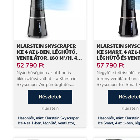
KLARSTEIN SKYSCRAPER
KLARSTEIN SKYS
ICE 4 AZ 1-BEN, LÉGHŰTŐ,
ICE SMART, 4 AZ 1
VENTILÁTOR, 180 M³/H, 45
LÉGHŰTŐ ÉS VENT
W, OSZCILLÁCIÓ, MOBIL
WIFI, 210M³/Ó,
52 790
Ft
57 790
Ft
TÁVIRÁNYÍTÓVAL
TÁVIRÁNYÍTÓVAL
Nyári hőségben az otthon is
Négyféle felfrissülés 
tikkasztóvá válhat – a Klarstein
torony ventilátorban: 
Skyscraper Air párologtatós
Skyscraper Ice Smart 
léghűtő azonban mindössze 45 W
léghűtő 4 az 1-ben
fogyasztással hűsíti, párásítja és
Részletek
hatékonysággal biztos
Részlete
tisztítja a levegőt akár 20 m²-es
szellőt ventilátorként,
helyiségekb...
Klarstein
léghűtőként, légtisztító
Klarstein
Hasonlók, mint Klarstein Skyscraper
Hasonlók, mint Klarstein
Ice 4 az 1-ben, léghűtő, ventilátor,
Ice Smart, 4 az 1-ben, lé
180 m³/h, 45 W, oszcilláció, mobil
ventilátor, WiFi, 210m³/ó
távirányítóval
távirányítóval