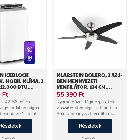
N ICEBLOCK
KLARSTEIN BOLERO, 2 AZ 1-
K, MOBIL KLÍMA, 3
BEN MENNYEZETI
 12.000 BTU,
VENTILÁTOR, 134 CM,
ÁS ALKALMAZÁS
LÁMPA, 55 W,
0
Ft
55 390
Ft
EHÉR
TÁVIRÁNYÍTÓ, FEKETE
én, 42–56 m²-es
Nyáron hűvös légmozgás, télen
vagy irodában aligha
visszaterelt meleg – a Klarstein
tlenebb érzés, mint
Bolero mennyezeti ventilátor
ség ellen
mindkét évszakban dolgozik
ek érzi magát az
Részletek
Önért, miközben mindössze 60
Részletek
arstein Iceblock
W-ot fogyaszt.
re a problémára kínál
Klarstein
Összehasonlításképpen: egy
Klarstein