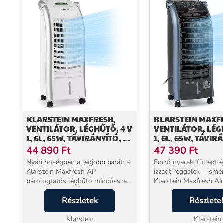
KLARSTEIN MAXFRESH,
KLARSTEIN MAXF
VENTILÁTOR, LÉGHŰTŐ, 4 V
VENTILÁTOR, LÉG
1, 6L, 65W, TÁVIRÁNYÍTÓ, 2
1, 6L, 65W, TÁVIR
X JÉGCSOMAG
X JÉGCSOMAG
44 890
Ft
47 390
Ft
Nyári hőségben a legjobb barát: a
Forró nyarak, fülledt é
Klarstein Maxfresh Air
izzadt reggelek – isme
párologtatós léghűtő mindössze
Klarstein Maxfresh Air
65 W fogyasztással hoz kellemes
párologtatós léghűtő
frissességet a helyiségbe –
Részletek
65 W fogyasztással va
Részlete
kompresszor nélkül, szerelés
frissességet hoz a lak
nélkül, azonnal használ...
Klarstein
kompresszor nélkül, 
Klarstein