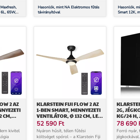
a...
 Maxfresh,
Hasonlók, mint NA Elektromos fűtés
Hasonlók, mi
, 6L, 65W,
távirányítóval
Smart 12K, mo
g
12.000 BTU, i
, fehér
LOW 2 AZ
KLARSTEIN FIJI FLOW 2 AZ
KLARSTEI
NNYEZETI
1-BEN SMART, MENNYEZETI
2G, JÉGK
2 CM,
VENTILÁTOR, Ø 132 CM, LED
KG/24 H,
LÁMPA, TÁVIRÁNYÍTÓ,
LED, FEK
52 590
Ft
78 690
ÁNYÍTÓ,
VEZÉRLÉS APPLIKÁCIÓN
rn kivitel
Nyáron hűsít, télen fűtési
Forró nyár, 
ÁCIÓN
KERESZTÜL, 2 MENETIRÁNY
lógia
költséget spórol – a Klarstein Fiji
jégkockával.
ÁNYÚ