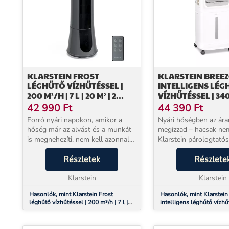
KLARSTEIN FROST
KLARSTEIN BREE
LÉGHŰTŐ VÍZHŰTÉSSEL |
INTELLIGENS LÉ
200 M³/H | 7 L | 20 M² | 2
VÍZHŰTÉSSEL | 340
HŰTŐCSOMAG | 4
L | 30 M² | 3 ÜZEM
42 990
Ft
44 390
Ft
ÜZEMMÓD | 45 W
W
Forró nyári napokon, amikor a
Nyári hőségben az ár
hőség már az alvást és a munkát
megizzad – hacsak ne
is megnehezíti, nem kell azonnal
Klarstein párologtató
drága klímaberendezésre
választja. Mindössze 
gondolni. A Klarstein léghűtő
Részletek
fogyasztással, kompre
Részlete
párologtatós technológiával,
hűtőközeg nélkül hűsít
mindössze 45 W fogyasz...
Klarstein
m²-es helyiségét is, ...
Klarstein
Hasonlók, mint Klarstein Frost
Hasonlók, mint Klarstei
léghűtő vízhűtéssel | 200 m³/h | 7 l |
intelligens léghűtő vízhű
20 m² | 2 hűtőcsomag | 4 üzemmód |
m³/h | 10 l | 30 m² | 3 ü
45 W
W