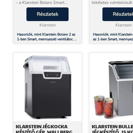
– a Klarstein Bolero Smart
tökéletes szimbiózisát
MŰKÖDTETÉS
mennyezeti ventilátor egész évben
Fiji Flow smart mennyezeti
gondoskodik az otthon kényelmes
Részletek
ventilátorral. Ez a sma
Részlete
légköréről. A DC-motor
lenyűgöző 132 cm átm
mindössze 35 W fogya...
Klarstein
nemcsak kel...
Klarstein
Hasonlók, mint Klarstein Bolero 2 az
Hasonlók, mint Klarstein 
1-ben Smart, mennyezeti ventilátor, Ø
az 1-ben Smart, mennyezet
132 cm, fény 55 W, távirányító,
Ø 132 cm, dimmelhető LE
vezérlés applikáción keresztül, 2
távirányító, vezérlés appl
menetirány
keresztül, 2 irányú műkö
KLARSTEIN JÉGKOCKA
KLARSTEIN BULLE
KÉSZÍTŐ GÉP, WALLBERG
JÉGKÉSZÍTŐ, 15 K