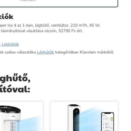
ciók
per Ice 4 az 1-ben, léghűtő, ventilátor, 210 m³/h, 45 W,
l távirányítóval vásárlása olcsón, 52790 Ft-ért.
,
Léghűtők
ek széles választéka
Léghűtők
kategóriában Klarstein márkától.
éghűtő,
ítóval: