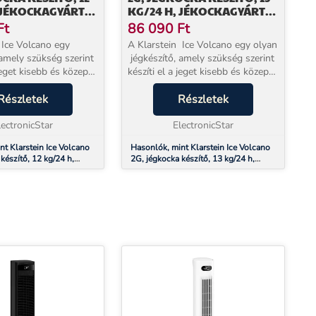
 JÉKOCKAGYÁRTÓ,
KG/24 H, JÉKOCKAGYÁRTÓ,
ETE
LED, EZÜST
Ft
86 090
Ft
 Ice Volcano egy
A Klarstein Ice Volcano egy olyan
 amely szükség szerint
jégkészítő, amely szükség szerint
 jeget kisebb és közepes
készíti el a jeget kisebb és közepes
dezvényekhez.A
méretű rendezvényekhez.A
s bárokba tervezett
Részletek
konyhákba és bárokba tervezett
Részletek
ndössze 13 perc alatt
készülék mindössze 13 perc alatt
lectronicStar
kör...
ElectronicStar
nt Klarstein Ice Volcano
Hasonlók, mint Klarstein Ice Volcano
készítő, 12 kg/24 h,
2G, jégkocka készítő, 13 kg/24 h,
, LED, fekete
jékockagyártó, LED, ezüst