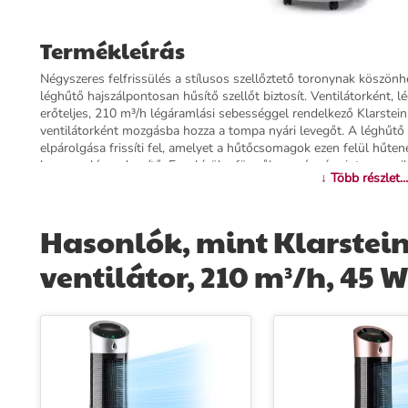
Termékleírás
Négyszeres felfrissülés a stílusos szellőztető toronynak köszönh
léghűtő hajszálpontosan hűsítő szellőt biztosít. Ventilátorként, l
erőteljes, 210 m³/h légáramlási sebességgel rendelkező Klarste
ventilátorként mozgásba hozza a tompa nyári levegőt. A léghűtő 
elpárolgása frissíti fel, amelyet a hűtőcsomagok ezen felül hűtene
hasznos légnedvesítő. Ezenkívül a függőleges és vízszintes oszci
↓ Több részlet...
légzés érdekében a beépített ionizátor hatékonyan távolítja el a
beépített padlógörgők a Klarstein Skyscraper Ice 4 az 1-ben léghűt
pedig nagyon egyszerűvé teszi a töltést, tisztítást és ürítést. Erőt
Hasonlók, mint Klarstein 
léghűtő az év minden forró napján frissítő megoldás.
ventilátor, 210 m³/h, 45 W
További információk>>