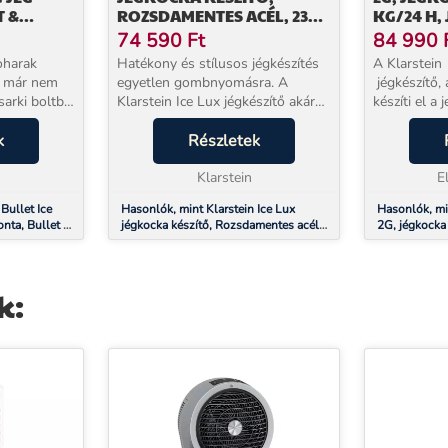
T &
ROZSDAMENTES ACÉL, 23
KG/24 H,
KG/24 Ó, ÖNTISZTÍTÓ
LED, FEK
74 590
Ft
84 990
CÉL
oharak
Hatékony és stílusos jégkészítés
A Klarstein
k már nem
egyetlen gombnyomásra. A
jégkészítő,
sarki boltba.
Klarstein Ice Lux jégkészítő akár
készíti el a
 Bullet
23 kg jeget is képes előállítani 24
méretű ren
s jeget állít
k
óra alatt, és kényelmes kezelést
Részletek
konyhákba é
em marad jég
kínál. Tökéletes partikra és a forró
készülék mi
na...
Klarstein
körülbelü...
E
Bullet Ice
Hasonlók, mint Klarstein Ice Lux
Hasonlók, mi
onta, Bullet &
jégkocka készítő, Rozsdamentes acél,
2G, jégkocka 
 acél
23 kg/24 ó, Öntisztító
jékockagyártó
k: