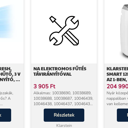
RESH,
NA ELEKTROMOS FŰTÉS
KLARSTEI
HŰTŐ, 3 V
TÁVIRÁNYÍTÓVAL
SMART 12
ÁNYÍTÓ, 2
AZ 1-BEN,
IRÁNYÍT
3 905
Ft
204 99
ÁLTAL , F
jszakák,
Alkalmas: 10038690, 10038689,
Nyár közep
rős? A
10038688, 10038687, 10046439,
nappaliban 
10046438, 10046437, 10046436,
van kelleme
 mindössze
10045617, 10045616, 10038630,
amikor a hő
lódi
k
10038629 termékszámmal jelölt
Részletek
tehetetlenn
ásba:
termékhez....
ember. A Kl
hűtőközeg
Klarstein
Prosmart er