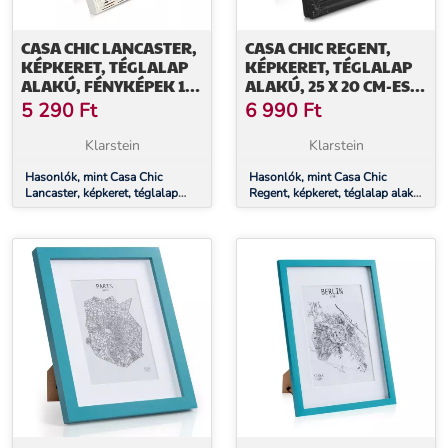
CASA CHIC LANCASTER,
CASA CHIC REGENT,
KÉPKERET, TÉGLALAP
KÉPKERET, TÉGLALAP
ALAKÚ, FÉNYKÉPEK 17
ALAKÚ, 25 X 20 CM-ES
X 12 CM, PASZPARTU, FA
FOTÓK, PASZPARTU,
5 290
Ft
6 990
Ft
ÜVEG, ROKOKÓ
Klarstein
Klarstein
Hasonlók, mint Casa Chic
Hasonlók, mint Casa Chic
Lancaster, képkeret, téglalap
Regent, képkeret, téglalap alakú,
alakú, fényképek 17 x 12 cm,
25 x 20 cm-es fotók, paszpartu,
paszpartu, fa
üveg, rokokó