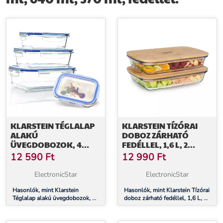
KLARSTEIN TÉGLALAP
KLARSTEIN TÍZÓRAI
ALAKÚ
DOBOZ ZÁRHATÓ
ÜVEGDOBOZOK, 4
FEDÉLLEL, 1,6 L, 2
DARABOS KÉSZLET,
DARABOS KÉSZLET,
12 590
Ft
12 990
Ft
1520 ML, 1040 ML, 640
HŐÁLLÓ, ÜVEG,
ML, 370 ML, FEDÉLLEL
BAMBUSZ
ElectronicStar
ElectronicStar
Hasonlók, mint Klarstein
Hasonlók, mint Klarstein Tízórai
Téglalap alakú üvegdobozok, 4
doboz zárható fedéllel, 1,6 L, 2
darabos készlet, 1520 ml, 1040
darabos készlet, hőálló, üveg,
ml, 640 ml, 370 ml, fedéllel
bambusz