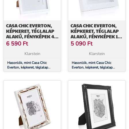
CASA CHIC EVERTON,
CASA CHIC EVERTON,
KÉPKERET, TÉGLALAP
KÉPKERET, TÉGLALAP
ALAKÚ, FÉNYKÉPEK 40
ALAKÚ, FÉNYKÉPEK 14
X 30 CM, PASZPARTU,
X 9 CM, PASZPARTU,
6 590
Ft
5 090
Ft
ÜVEG
ÜVEG
Klarstein
Klarstein
Hasonlók, mint Casa Chic
Hasonlók, mint Casa Chic
Everton, képkeret, téglalap
Everton, képkeret, téglalap
alakú, fényképek 40 x 30 cm,
alakú, fényképek 14 x 9 cm,
paszpartu, üveg
paszpartu, üveg