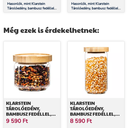
Hasonlók, mint Klarstein
Hasonlók, mint Klarstein
Tárolóedény, bambusz fedéllel,
Tárolóedény, bambusz fedéllel,
1700 ml, egymásra helyezhető,
1000 ml, egymásra helyezhető,
légmentesen zárható
légmentesen zárható
Még ezek is érdekelhetnek:
KLARSTEIN
KLARSTEIN
TÁROLÓEDÉNY,
TÁROLÓEDÉNY,
BAMBUSZ FEDÉLLEL,
BAMBUSZ FEDÉLLEL,
300 ML, EGYMÁSRA
580 ML, EGYMÁSRA
9 590
Ft
8 590
Ft
HELYEZHETŐ,
HELYEZHETŐ,