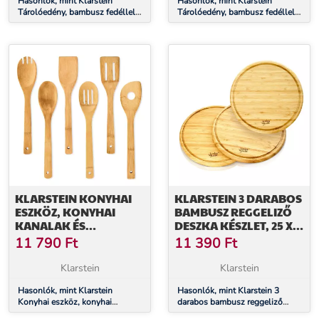
Hasonlók, mint Klarstein
Hasonlók, mint Klarstein
Tárolóedény, bambusz fedéllel,
Tárolóedény, bambusz fedéllel,
320 ml, egymásra helyezhető,
250 ml, egymásra helyezhető,
légmentesen zárható
légmentesen zárható
KLARSTEIN KONYHAI
KLARSTEIN 3 DARABOS
ESZKÖZ, KONYHAI
BAMBUSZ REGGELIZŐ
KANALAK ÉS
DESZKA KÉSZLET, 25 X
FORDÍTÓKANALAK, 6
1,6 CM (Ø X M),
11 790
Ft
11 390
Ft
DARABOS KÉSZLET,
EGYSZERŰ
EKOLOGIKUS,
KARBANTARTÁS
Klarstein
Klarstein
BAMBUSZ
Hasonlók, mint Klarstein
Hasonlók, mint Klarstein 3
Konyhai eszköz, konyhai
darabos bambusz reggeliző
kanalak és fordítókanalak, 6
deszka készlet, 25 x 1,6 cm (Ø x