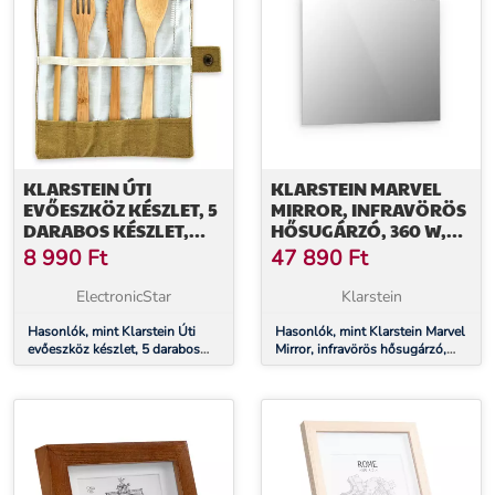
KLARSTEIN ÚTI
KLARSTEIN MARVEL
EVŐESZKÖZ KÉSZLET, 5
MIRROR, INFRAVÖRÖS
DARABOS KÉSZLET,
HŐSUGÁRZÓ, 360 W,
BARNA BORÍTÓBAN,
HETI IDŐZÍTŐ, IP20,
8 990
Ft
47 890
Ft
FELTEKERHETŐ,
TÉGLALAP ALAKÚ
BAMBUSZ
TÜKÖR
ElectronicStar
Klarstein
Hasonlók, mint Klarstein Úti
Hasonlók, mint Klarstein Marvel
evőeszköz készlet, 5 darabos
Mirror, infravörös hősugárzó,
készlet, barna borítóban,
360 W, heti időzítő, IP20,
feltekerhető, bambusz
téglalap alakú tükör