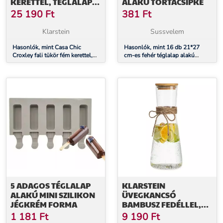
KERETTEL, TÉGLALAP
ALAKÚ TORTACSIPKE
ALAKÚ, 70 X 50 CM
25 190
Ft
381
Ft
Klarstein
Sussvelem
Hasonlók, mint Casa Chic
Hasonlók, mint 16 db 21*27
Croxley fali tükör fém kerettel,
cm-es fehér téglalap alakú
téglalap alakú, 70 x 50 cm
tortacsipke
5 ADAGOS TÉGLALAP
KLARSTEIN
ALAKÚ MINI SZILIKON
ÜVEGKANCSÓ
JÉGKRÉM FORMA
BAMBUSZ FEDÉLLEL,
BOROSZILIKÁT ÜVEG,
1 181
Ft
9 190
Ft