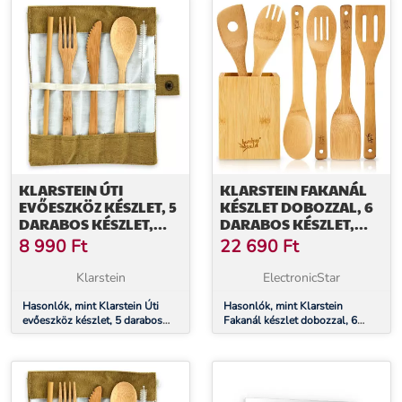
KLARSTEIN ÚTI
KLARSTEIN FAKANÁL
EVŐESZKÖZ KÉSZLET, 5
KÉSZLET DOBOZZAL, 6
DARABOS KÉSZLET,
DARABOS KÉSZLET,
BARNA BORÍTÓBAN,
TARTÓS, KÖNNYŰ,
8 990
Ft
22 690
Ft
FELTEKERHETŐ,
BAMBUSZ
BAMBUSZ
Klarstein
ElectronicStar
Hasonlók, mint Klarstein Úti
Hasonlók, mint Klarstein
evőeszköz készlet, 5 darabos
Fakanál készlet dobozzal, 6
készlet, barna borítóban,
darabos készlet, tartós, könnyű,
feltekerhető, bambusz
bambusz