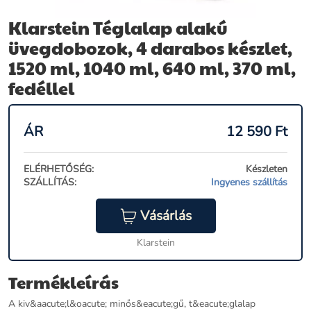
Klarstein Téglalap alakú
üvegdobozok, 4 darabos készlet,
1520 ml, 1040 ml, 640 ml, 370 ml,
fedéllel
ÁR
12 590
Ft
ELÉRHETŐSÉG:
Készleten
SZÁLLÍTÁS:
Ingyenes szállítás
Vásárlás
Klarstein
Termékleírás
A kiv&aacute;l&oacute; minős&eacute;gű, t&eacute;glalap