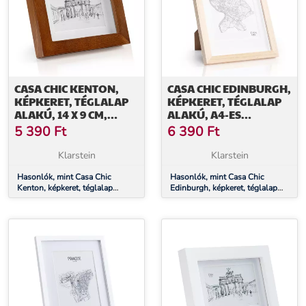
CASA CHIC KENTON,
CASA CHIC EDINBURGH,
KÉPKERET, TÉGLALAP
KÉPKERET, TÉGLALAP
ALAKÚ, 14 X 9 CM,
ALAKÚ, A4-ES
PASZPARTU, ÜVEG
FÉNYKÉPEK 28,8 X 20
5 390
Ft
6 390
Ft
CM, KERET, VALÓDI FA
Klarstein
Klarstein
Hasonlók, mint Casa Chic
Hasonlók, mint Casa Chic
Kenton, képkeret, téglalap
Edinburgh, képkeret, téglalap
alakú, 14 x 9 cm, paszpartu,
alakú, A4-es fényképek 28,8 x
üveg
20 cm, keret, valódi fa