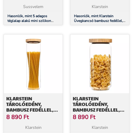
HŐÁLLÓ
Sussvelem
Klarstein
Hasonlók, mint 5 adagos
Hasonlók, mint Klarstein
téglalap alakú mini szilikon
Üvegkancsó bambusz fedéllel,
jégkrém forma
boroszilikát üveg, hőálló
KLARSTEIN
KLARSTEIN
TÁROLÓEDÉNY,
TÁROLÓEDÉNY,
BAMBUSZ FEDÉLLEL,
BAMBUSZ FEDÉLLEL,
1700 ML, EGYMÁSRA
1000 ML, EGYMÁSRA
8 890
Ft
8 890
Ft
HELYEZHETŐ,
HELYEZHETŐ,
LÉGMENTESEN
LÉGMENTESEN
Klarstein
Klarstein
ZÁRHATÓ
ZÁRHATÓ