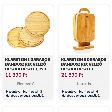
darabos készlet, ekologikus,
M), egyszerű karbantartás
bambusz
KLARSTEIN 3 DARABOS
KLARSTEIN 6 DARABOS
BAMBUSZ REGGELIZŐ
BAMBUSZ REGGELIZŐ
DESZKA KÉSZLET, 25 X
DESZKA KÉSZLET
1,6 CM (Ø X M),
ÁLLVÁNNYAL, 22 X 0,9 X
11 390
Ft
21 890
Ft
EGYSZERŰ
16 CM (SZ X M X M),
KARBANTARTÁS
EGYSZERŰ
ElectronicStar
Klarstein
KARBANTARTÁS
Hasonlók, mint Klarstein 3
Hasonlók, mint Klarstein 6
darabos bambusz reggeliző
darabos bambusz reggeliző
deszka készlet, 25 x 1,6 cm (Ø x
deszka készlet állvánnyal, 22 x
M), egyszerű karbantartás
0,9 x 16 cm (SZ x M x M),
egyszerű karbantartás