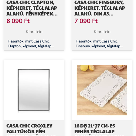
CASA CHIC CLAPTON,
CASA CHIC FINSBURY,
KÉPKERET, TÉGLALAP
KÉPKERET, TÉGLALAP
ALAKÚ, FÉNYKÉPEK
ALAKÚ, DIN A3
24,8 X 19,3 CM,
FÉNYKÉPEK,
6 090
Ft
7 090
Ft
PASZPARTU, ÜVEG
PASZPARTU, PLEXI
Klarstein
Klarstein
Hasonlók, mint Casa Chic
Hasonlók, mint Casa Chic
Clapton, képkeret, téglalap
Finsbury, képkeret, téglalap
alakú, fényképek 24,8 x 19,3 cm,
alakú, DIN A3 fényképek,
paszpartu, üveg
paszpartu, plexi
CASA CHIC CROXLEY
16 DB 21*27 CM-ES
FALI TÜKÖR FÉM
FEHÉR TÉGLALAP