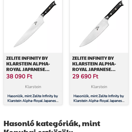
ZELITE INFINITY BY
ZELITE INFINITY BY
KLARSTEIN ALPHA-
KLARSTEIN ALPHA-
ROYAL JAPANESE
ROYAL JAPANESE
SERIES, 10"
SERIES, 8"
38 090
Ft
29 690
Ft
SZAKÁCSKÉS,
SZAKÁCSKÉS,
DAMASZKUSZI ACÉL
DAMASZKUSZI ACÉL
Klarstein
Klarstein
Hasonlók, mint Zelite Infinity by
Hasonlók, mint Zelite Infinity by
Klarstein Alpha-Royal Japanese
Klarstein Alpha-Royal Japanese
Series, 10" szakácskés,
Series, 8" szakácskés,
damaszkuszi acél
damaszkuszi acél
Hasonló kategóriák, mint
Konyhai eszközök: