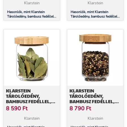
LÉGMENTESEN
LÉGMENTESEN
Klarstein
Klarstein
ZÁRHATÓ
ZÁRHATÓ
Hasonlók, mint Klarstein
Hasonlók, mint Klarstein
Tárolóedény, bambusz fedéllel,
Tárolóedény, bambusz fedéllel,
300 ml, egymásra helyezhető,
580 ml, egymásra helyezhető,
légmentesen zárható
légmentesen zárható
KLARSTEIN
KLARSTEIN
TÁROLÓEDÉNY,
TÁROLÓEDÉNY,
BAMBUSZ FEDÉLLEL,
BAMBUSZ FEDÉLLEL,
320 ML, EGYMÁSRA
250 ML, EGYMÁSRA
8 590
Ft
8 790
Ft
HELYEZHETŐ,
HELYEZHETŐ,
LÉGMENTESEN
LÉGMENTESEN
Klarstein
Klarstein
ZÁRHATÓ
ZÁRHATÓ