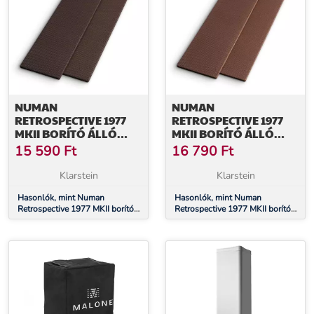
NUMAN
NUMAN
RETROSPECTIVE 1977
RETROSPECTIVE 1977
MKII BORÍTÓ ÁLLÓ
MKII BORÍTÓ ÁLLÓ
HANGFALRA, PÁR,
HANGFALRA, PÁR,
15 590
Ft
16 790
Ft
FEKETE-BARNA
BARNA
Klarstein
Klarstein
Hasonlók, mint Numan
Hasonlók, mint Numan
Retrospective 1977 MKII borító
Retrospective 1977 MKII borító
álló hangfalra, pár, fekete-barna
álló hangfalra, pár, barna