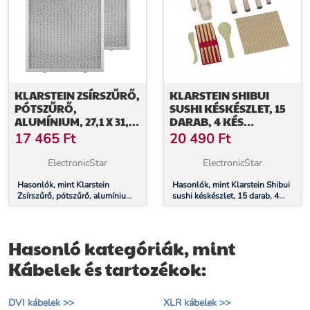
KLARSTEIN ZSÍRSZŰRŐ,
KLARSTEIN SHIBUI
PÓTSZŰRŐ,
SUSHI KÉSKÉSZLET, 15
ALUMÍNIUM, 27,1 X 31,8
DARAB, 4 KÉS
CM, 2 DARAB,
PRAKTIKUS
17 465
Ft
20 490
Ft
TARTOZÉK
TARTOZÉKKAL
ElectronicStar
ElectronicStar
Hasonlók, mint Klarstein
Hasonlók, mint Klarstein Shibui
Zsírszűrő, pótszűrő, alumínium,
sushi késkészlet, 15 darab, 4
27,1 x 31,8 cm, 2 darab, tartozék
kés praktikus tartozékkal
Hasonló kategóriák, mint
Kábelek és tartozékok:
DVI kábelek >>
XLR kábelek >>