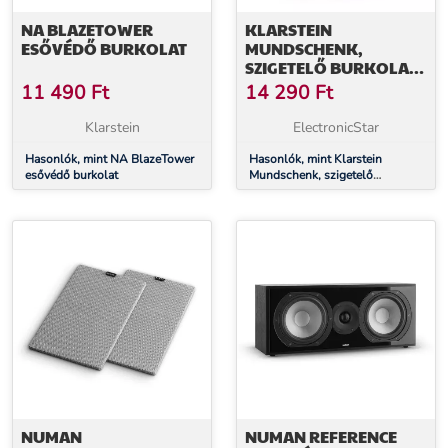
NA BLAZETOWER
KLARSTEIN
ESŐVÉDŐ BURKOLAT
MUNDSCHENK,
SZIGETELŐ BURKOLAT,
30L, TARTOZÉKOK
11 490
Ft
14 290
Ft
Klarstein
ElectronicStar
Hasonlók, mint NA BlazeTower
Hasonlók, mint Klarstein
esővédő burkolat
Mundschenk, szigetelő
burkolat, 30l, tartozékok
NUMAN
NUMAN REFERENCE