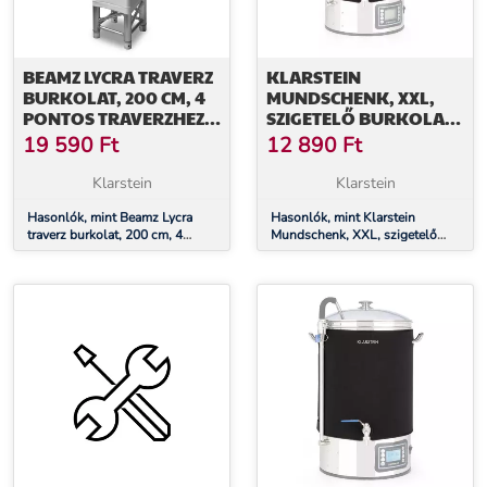
BEAMZ LYCRA TRAVERZ
KLARSTEIN
BURKOLAT, 200 CM, 4
MUNDSCHENK, XXL,
PONTOS TRAVERZHEZ,
SZIGETELŐ BURKOLAT,
FEHÉR
50L, TARTOZÉKOK
19 590
Ft
12 890
Ft
Klarstein
Klarstein
Hasonlók, mint Beamz Lycra
Hasonlók, mint Klarstein
traverz burkolat, 200 cm, 4
Mundschenk, XXL, szigetelő
pontos traverzhez, fehér
burkolat, 50l, tartozékok