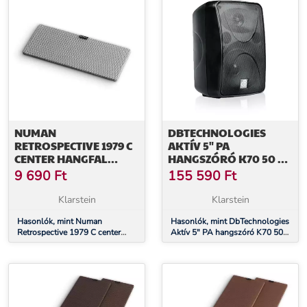
NUMAN
DBTECHNOLOGIES
RETROSPECTIVE 1979 C
AKTÍV 5" PA
CENTER HANGFAL
HANGSZÓRÓ K70 50 W
TEXTIL BURKOLAT, 2
RMS/100 W
9 690
Ft
155 590
Ft
DARAB, SZÜRKE
CSÚCSTELJESÍTMÉNY
Klarstein
Klarstein
Hasonlók, mint Numan
Hasonlók, mint DbTechnologies
Retrospective 1979 C center
Aktív 5" PA hangszóró K70 50
hangfal textil burkolat, 2 darab,
W RMS/100 W
szürke
csúcsteljesítmény