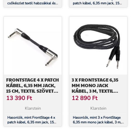
csőkészlet textil habzsákkal és
patch kábel, 6,35 mm jack, 15
csatlakozóval
cm, textil szövet bevonat,
szögletes
FRONTSTAGE 4 X PATCH
3 X FRONTSTAGE 6,35
KÁBEL, 6,35 MM JACK,
MM MONO JACK
15 CM, TEXTIL SZÖVET
KÁBEL, 3 M, TEXTIL
BEVONAT, SZÖGLETES
SZÖVET BEVONAT,
13 390
Ft
12 890
Ft
FEKETE-FEHÉR
Klarstein
Klarstein
Hasonlók, mint FrontStage 4 x
Hasonlók, mint 3 x FrontStage
patch kábel, 6,35 mm jack, 15
6,35 mm mono jack kábel, 3 m,
cm, textil szövet bevonat,
textil szövet bevonat, fekete-