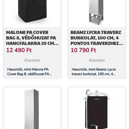
MALONE PA COVER
BEAMZ LYCRA TRAVERZ
BAG 8, VÉDŐHUZAT PA
BURKOLAT, 100 CM, 4
HANGFALAKRA 20 CM-
PONTOS TRAVERZHEZ,
ES (8"), NEJLON,
FEHÉR
12 490
Ft
10 790
Ft
FEKETE
Klarstein
Klarstein
Hasonlók, mint Malone PA
Hasonlók, mint Beamz Lycra
Cover Bag 8, védőhuzat PA
traverz burkolat, 100 cm, 4
hangfalakra 20 cm-es (8"),
pontos traverzhez, fehér
nejlon, fekete