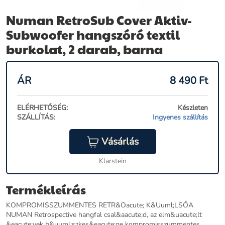
Numan RetroSub Cover Aktiv-
Subwoofer hangszóró textil
burkolat, 2 darab, barna
ÁR
8 490
Ft
ELÉRHETŐSÉG:
Készleten
SZÁLLÍTÁS:
Ingyenes szállítás
Vásárlás
Klarstein
Termékleírás
KOMPROMISSZUMMENTES RETR&Oacute; K&Uuml;LSŐA
NUMAN Retrospective hangfal csal&aacute;d, az elm&uacute;lt
&eacute;vek b&uuml;szkes&eacute;ge kompromisszummentes,