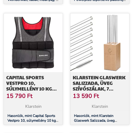
darab, tartozék
kerekek, 4 darab, pótalkatrész
CAPITAL SPORTS
KLARSTEIN GLASWERK
VESTPRO 10,
SALIZZADA, ÜVEG
SÚLYMELLÉNY 10 KG
SZÍVÓSZÁLAK, 7
SÚLLYAL, ÖSSZESEN 23
DARAB, 0,8 X 20 CM (Ø
15 790
Ft
13 590
Ft
DARAB SÚLLYAL
X M), FA TARTÓ, KEFE
Klarstein
Klarstein
Hasonlók, mint Capital Sports
Hasonlók, mint Klarstein
Vestpro 10, súlymellény 10 kg
Glaswerk Salizzada, üveg
súllyal, összesen 23 darab
szívószálak, 7 darab, 0,8 x 20
súllyal
cm (Ø x M), fa tartó, kefe