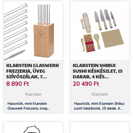
KLARSTEIN GLASWERK
KLARSTEIN SHIBUI
FREZZERIA, ÜVEG
SUSHI KÉSKÉSZLET, 15
SZÍVÓSZÁLAK, 7
DARAB, 4 KÉS
DARAB, 0,8 X 15 CM (Ø
PRAKTIKUS
8 890
Ft
20 490
Ft
X M), FA TARTÓ, KEFE
TARTOZÉKKAL
Klarstein
Klarstein
Hasonlók, mint Klarstein
Hasonlók, mint Klarstein Shibui
Glaswerk Frezzeria, üveg
sushi késkészlet, 15 darab, 4
szívószálak, 7 darab, 0,8 x 15
kés praktikus tartozékkal
cm (Ø x M), fa tartó, kefe