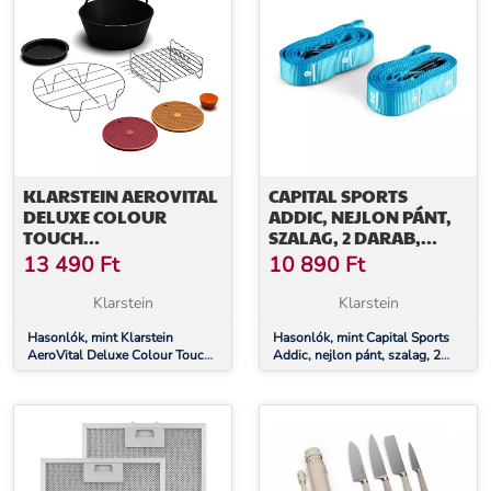
KLARSTEIN AEROVITAL
CAPITAL SPORTS
DELUXE COLOUR
ADDIC, NEJLON PÁNT,
TOUCH
SZALAG, 2 DARAB,
TARTOZÉKKÉSZLET, 6
KÉSZLET, KARABINER
13 490
Ft
10 890
Ft
DARAB,
HOROG,
ÉLELMISZEREKHEZ
VERSENYSZABVÁNY,
Klarstein
Klarstein
ALKALMAS,
KÉK
MOSOGATÓGÉPBEN
Hasonlók, mint Klarstein
Hasonlók, mint Capital Sports
AeroVital Deluxe Colour Touch
Addic, nejlon pánt, szalag, 2
MOSHATÓ
tartozékkészlet, 6 darab,
darab, készlet, karabiner horog,
élelmiszerekhez alkalmas,
versenyszabvány, kék
mosogatógépben mosható