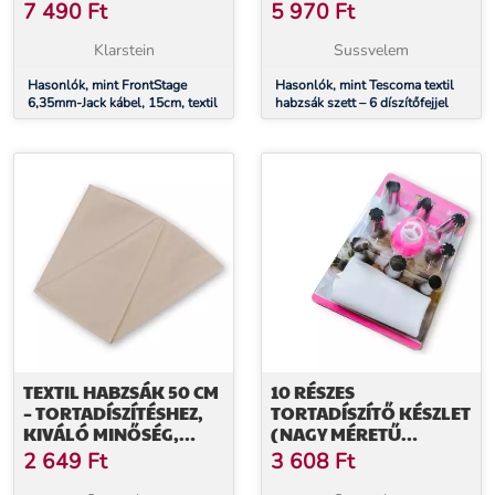
7 490
Ft
5 970
Ft
Klarstein
Sussvelem
Hasonlók, mint FrontStage
Hasonlók, mint Tescoma textil
6,35mm-Jack kábel, 15cm, textil
habzsák szett – 6 díszítőfejjel
TEXTIL HABZSÁK 50 CM
10 RÉSZES
– TORTADÍSZÍTÉSHEZ,
TORTADÍSZÍTŐ KÉSZLET
KIVÁLÓ MINŐSÉG,
(NAGY MÉRETŰ
TARTÓS
DÍSZÍTŐCSŐ, TEXTIL
2 649
Ft
3 608
Ft
HABZSÁK, OSZTOTT