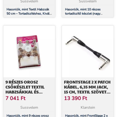
CSATLAKOZÓ)
Sussvelem
Sussvelem
Hasonlók, mint Textil Habzsák
Hasonlók, mint 10 részes
50 cm – Tortadíszítéshez, Kiváló
tortadíszítő készlet (nagy
Minőség, Tartós
méretű díszítőcső, textil
habzsák, osztott csatlakozó)
9 RÉSZES OROSZ
FRONTSTAGE 2 X PATCH
CSŐKÉSZLET TEXTIL
KÁBEL, 6,35 MM JACK,
HABZSÁKKAL ÉS
15 CM, TEXTIL SZÖVET
CSATLAKOZÓVAL
BEVONAT, SZÖGLETES
7 041
Ft
13 390
Ft
Sussvelem
Klarstein
Hasonlók, mint 9 részes orosz
Hasonlók, mint FrontStage 2 x