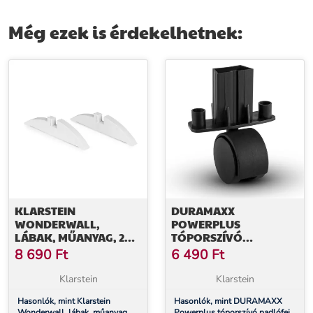
szögletes
fehér
Még ezek is érdekelhetnek:
KLARSTEIN
DURAMAXX
WONDERWALL,
POWERPLUS
LÁBAK, MŰANYAG, 2
TÓPORSZÍVÓ
DARAB, TARTOZÉK
PADLÓFEJ KEREKEK, 4
8 690
Ft
6 490
Ft
DARAB,
PÓTALKATRÉSZ
Klarstein
Klarstein
Hasonlók, mint Klarstein
Hasonlók, mint DURAMAXX
Wonderwall, lábak, műanyag, 2
Powerplus tóporszívó padlófej