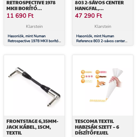
RETROSPECTIVE 1978
803 2-SÁVOS CENTER
MKII BORÍTÓ
HANGFAL,
POLCHANGFALRA, PÁR,
D’APPOLITO, FEKETE
11 690
Ft
47 290
Ft
SZÜRKE
Klarstein
Klarstein
Hasonlók, mint Numan
Hasonlók, mint Numan
Retrospective 1978 MKII borító
Reference 803 2-sávos center
polchangfalra, pár, szürke
hangfal, D’Appolito, fekete
FRONTSTAGE 6,35MM-
TESCOMA TEXTIL
JACK KÁBEL, 15CM,
HABZSÁK SZETT – 6
TEXTIL
DÍSZÍTŐFEJJEL