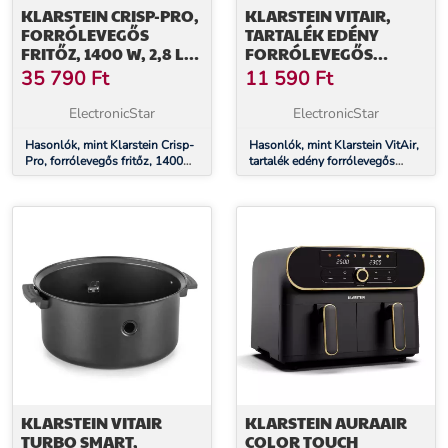
KLARSTEIN CRISP-PRO,
KLARSTEIN VITAIR,
FORRÓLEVEGŐS
TARTALÉK EDÉNY
FRITŐZ, 1400 W, 2,8 L, 8
FORRÓLEVEGŐS
PROGRAM, IDŐZÍTŐ,
FRITŐZBE, ACÉL,
35 790
Ft
11 590
Ft
ROZSDAMENTES ACÉL
CERAPLUS, 700G
ElectronicStar
ElectronicStar
Hasonlók, mint Klarstein Crisp-
Hasonlók, mint Klarstein VitAir,
Pro, forrólevegős fritőz, 1400
tartalék edény forrólevegős
W, 2,8 l, 8 program, időzítő,
fritőzbe, acél, CeraPlus, 700g
rozsdamentes acél
KLARSTEIN VITAIR
KLARSTEIN AURAAIR
TURBO SMART,
COLOR TOUCH