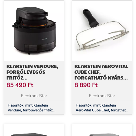
KLARSTEIN VENDURE,
KLARSTEIN AEROVITAL
FORRÓLEVEGŐS
CUBE CHEF,
FRITŐZ
FORGATHATÓ NYÁRS
GŐZFUNKCIÓVAL, 1250
EMELŐVEL
85 490
Ft
8 890
Ft
W, 5 L, 6 PROGRAM
FORRÓLEVEGŐS
FRITŐZHÖZ,
ElectronicStar
ElectronicStar
ROZSDAMENTES ACÉL
Hasonlók, mint Klarstein
Hasonlók, mint Klarstein
Vendure, forrólevegős fritőz
AeroVital Cube Chef, forgatható
gőzfunkcióval, 1250 W, 5 l, 6
nyárs emelővel forrólevegős
program
fritőzhöz, rozsdamentes acél