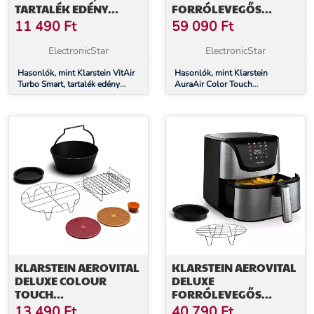
TARTALÉK EDÉNY
FORRÓLEVEGŐS
FORRÓLEVEGŐS
FRITŐZ, 11 L, 1700 W, 80
11 490
Ft
59 090
Ft
FRITŐZBE, ACÉL, CERA
- 200 °C, 8 PROGRAM
PLUS, 750 G
ElectronicStar
ElectronicStar
Hasonlók, mint Klarstein VitAir
Hasonlók, mint Klarstein
Turbo Smart, tartalék edény
AuraAir Color Touch
forrólevegős fritőzbe, acél, Cera
forrólevegős fritőz, 11 l, 1700
Plus, 750 g
W, 80 - 200 °C, 8 program
KLARSTEIN AEROVITAL
KLARSTEIN AEROVITAL
DELUXE COLOUR
DELUXE
TOUCH
FORRÓLEVEGŐS
TARTOZÉKKÉSZLET, 6
FRITŐZ, 1700 W, 8
13 490
Ft
40 790
Ft