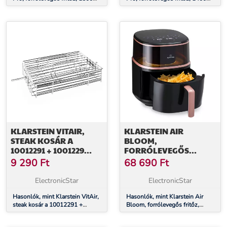
W, 4.3 l, rozsdamentes acél
W, 3,5 l, 8 program, időzítő
KLARSTEIN VITAIR,
KLARSTEIN AIR
STEAK KOSÁR A
BLOOM,
10012291 + 1001229
FORRÓLEVEGŐS
SZÁMÁRA
FRITŐZ, 1500 W, 7,5 L,
9 290
Ft
68 690
Ft
16 PROGRAM, GŐZÖLŐ
FUNKCIÓVAL
ElectronicStar
ElectronicStar
Hasonlók, mint Klarstein VitAir,
Hasonlók, mint Klarstein Air
steak kosár a 10012291 +
Bloom, forrólevegős fritőz,
1001229 számára
1500 W, 7,5 l, 16 program,
gőzölő funkcióval