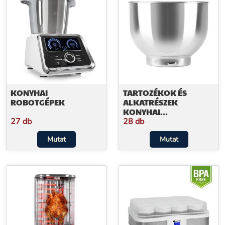
KONYHAI
TARTOZÉKOK ÉS
ROBOTGÉPEK
ALKATRÉSZEK
KONYHAI
ROBOTGÉPEKHEZ
27 db
28 db
Mutat
Mutat