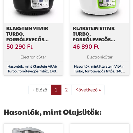
KLARSTEIN VITAIR
KLARSTEIN VITAIR
TURBO,
TURBO,
FORRÓLEVEGŐS
FORRÓLEVEGŐS
FRITŐZ, 1400 W, 9 L,
FRITŐZ, 1400 W, 9 L,
50 290
Ft
46 890
Ft
SZÜRKE-FEKETE
ZÖLD-FEHÉR
ElectronicStar
ElectronicStar
Hasonlók, mint Klarstein VitAir
Hasonlók, mint Klarstein VitAir
Turbo, forrólevegős fritőz, 1400
Turbo, forrólevegős fritőz, 1400
W, 9 l, szürke-fekete
W, 9 l, zöld-fehér
« Előző
1
2
Következő »
Hasonlók, mint Olajsütők: