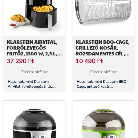
KLARSTEIN AIRVITAL,
KLARSTEIN BBQ-CAGE,
FORRÓLEVEGŐS
GRILLEZŐ KOSÁR,
FRITŐZ, 1300 W, 2,5 L,
ROZSDAMENTES CÉL,
CERAPLUS
KIEGÉSZÍTŐ,
37 290
Ft
10 490
Ft
TAPADÁSMENTES
PÓTDARAB
FELÜLET,
ElectronicStar
ElectronicStar
ÉRINTÉSVEZÉRLÉS,
FEKETE
Hasonlók, mint Klarstein
Hasonlók, mint Klarstein BBQ-
AirVital, forrólevegős fritőz,
Cage, grillező kosár,
1300 W, 2,5 l, CeraPlus
rozsdamentes cél, kiegészítő,
tapadásmentes felület,
pótdarab
érintésvezérlés, fekete