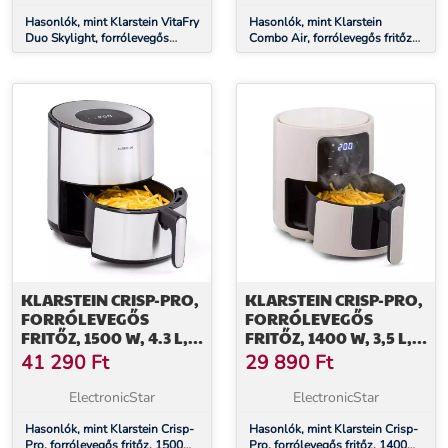
Hasonlók, mint Klarstein VitaFry
Hasonlók, mint Klarstein
Duo Skylight, forrólevegős
Combo Air, forrólevegős fritőz
fritőz, 2850 W, 7,6 l, 2
grillel, 1500 W, 4,5 l grillkosár,
főzőzóna, 6 program
2,5 l sütőkosár, 5 program
KLARSTEIN CRISP-PRO,
KLARSTEIN CRISP-PRO,
FORRÓLEVEGŐS
FORRÓLEVEGŐS
FRITŐZ, 1500 W, 4.3 L,
FRITŐZ, 1400 W, 3,5 L, 8
ROZSDAMENTES ACÉL
PROGRAM, IDŐZÍTŐ
41 290
Ft
29 890
Ft
ElectronicStar
ElectronicStar
Hasonlók, mint Klarstein Crisp-
Hasonlók, mint Klarstein Crisp-
Pro, forrólevegős fritőz, 1500
Pro, forrólevegős fritőz, 1400