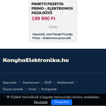
PANETTI PIZZETTA
PRIMO – ELEKTROMOS
PIZZA SÜTŐ
199 990
Ft
Globy
Hasonlók, mint Panetti Pizzetta
Primo – Elektromos pizza sütő
KonyhaElektronika.hu
Kapcsolat
Impresszum
ÁSZF
Adatkezelés
Összes termék
Trend
% Kuponok
© 2026 KonyhaElektronika.hu
🍪 Sütiket használunk a legjobb felhasználói élmény érdekében.
Részletek
Elfogadom