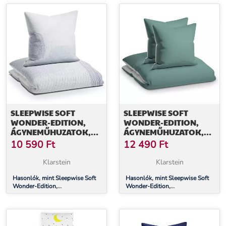
SLEEPWISE SOFT
SLEEPWISE SOFT
WONDER-EDITION,
WONDER-EDITION,
ÁGYNEMŰHUZATOK,
ÁGYNEMŰHUZATOK,
135X200 CM,
240X220 CM,
10 590
Ft
12 490
Ft
MIKROSZÁLAS
MIKROSZÁLAS
Klarstein
Klarstein
Hasonlók, mint Sleepwise Soft
Hasonlók, mint Sleepwise Soft
Wonder-Edition,
Wonder-Edition,
Ágyneműhuzatok, 135x200 cm,
Ágyneműhuzatok, 240x220 cm,
mikroszálas
mikroszálas