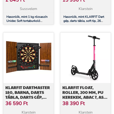
2 845
Ft
13 990
Ft
Sussvelem
Klarstein
Hasonlók, mint 1 kg rózsaszín
Hasonlók, mint KLARFIT Dart
Unidec Soft tortaburkoló
gép, darts tábla, soft tip, 26
massza
játék, hang
KLARFIT DARTMASTER
KLARFIT FLOAT,
180, BARNA, DARTS
ROLLER, 200 MM, PU
TÁBLA, DARTS GÉP,
KEREKEK, ABAC 7, AS-
SOFT TIP, AJTÓ, AJTÓ
SOFT GRIPS
36 590
Ft
38 390
Ft
FOGANTYÚK,
BÍBORVÖRÖS
Klarstein
Klarstein