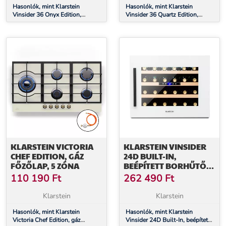
Hasonlók, mint Klarstein
Hasonlók, mint Klarstein
Vinsider 36 Onyx Edition,
Vinsider 36 Quartz Edition,
borhűtő, 85 liter, 5 - 22 °C, 2
borhűtő, 85 liter, 5 - 22 °C, 2
zóna
zóna
KLARSTEIN VICTORIA
KLARSTEIN VINSIDER
CHEF EDITION, GÁZ
24D BUILT-IN,
FŐZŐLAP, 5 ZÓNA
BEÉPÍTETT BORHŰTŐ,
QUARTZ EDITION
110 190
Ft
262 490
Ft
Klarstein
Klarstein
Hasonlók, mint Klarstein
Hasonlók, mint Klarstein
Victoria Chef Edition, gáz
Vinsider 24D Built-In, beépített