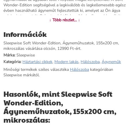
Wonder-Edition segítségével a legkiválóbb és legkellemesebb egész
évben használható ágyneműt fejlesztettük ki, amelyet az Ön ágya
valaha is tapasztalt. Szövetszakértőink a világ legfinomabb szálait
↓ Több részlet... ↓
választották ki, amelyek kivételesen puha tapintásúak: a szuper
mikroszál tízszer finomabb, mint a selyem. Fonalaiból olyan
Információk
szövetet lehet szőni, amelynek kivételes tulajdonságai még a
textilszakértőket is meglepik. A rendkívül magas szálsűrűségnek
Sleepwise Soft Wonder-Edition, Ágyneműhuzatok, 155x200 cm,
köszönhetően a szövet még puhább és légáteresztőbb, mint a luxus
mikroszálas vásárlása olcsón, 12990 Ft-ért.
egyiptomi pamut. Az ágynemű nagyon könnyen ápolható (40°-on
mosható lágyító nélkül, rövid idő alatt megszárad), és alig gyűrődik.
Márka:
Sleepwise
A varrások és a cipzárak gondos megmunkálása szintén hosszú
Kategória:
Háztartási cikkek
,
Modern lakás
,
Hálószoba
,
Ágyneműk
élettartamot garantál. A könnyű, bársonyos tapintású szövetek
Minőségi termékek széles választéka
Hálószoba
kategóriában
kedvelőinek: hagyja, hogy a kellemes sleepwise Soft Wonder-
Sleepwise márkától.
Edition ágynemű a társa legyen éjszakánként. Környezetvédelmi
tanúsítvánnyal rendelkezik, és rendkívül könnyen tisztítható.
Hasonlók, mint Sleepwise Soft
További információk>>
Wonder-Edition,
Ágyneműhuzatok, 155x200 cm,
mikroszálas: