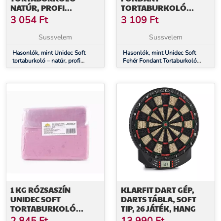
NATÚR, PROFI
TORTABURKOLÓ
DEKORÁCIÓHOZ, 1 KG
MASSZA, 1 KG -
3 054
Ft
3 109
Ft
KÖNNYŰ ALKALMAZÁS
Sussvelem
Sussvelem
Hasonlók, mint Unidec Soft
Hasonlók, mint Unidec Soft
tortaburkoló – natúr, profi
Fehér Fondant Tortaburkoló
dekorációhoz, 1 kg
Massza, 1 kg - Könnyű
Alkalmazás
1 KG RÓZSASZÍN
KLARFIT DART GÉP,
UNIDEC SOFT
DARTS TÁBLA, SOFT
TORTABURKOLÓ
TIP, 26 JÁTÉK, HANG
MASSZA