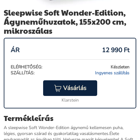
Sleepwise Soft Wonder-Edition,
Ágyneműhuzatok, 155x200 cm,
mikroszálas
ÁR
12 990
Ft
ELÉRHETŐSÉG:
Készleten
SZÁLLÍTÁS:
Ingyenes szállítás
Vásárlás
Klarstein
Termékleírás
A sleepwise Soft Wonder-Edition ágynemű kellemesen puha,
légies, gyorsan szárad és gyakorlatilag vasalásmentes.Élete
egyharmadát az ágyában tölti. Helyezze magát kényelembe! A Soft