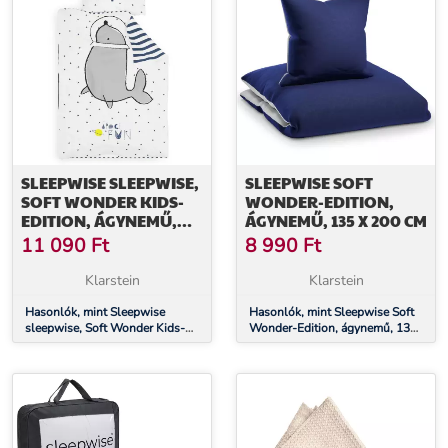
SLEEPWISE SLEEPWISE,
SLEEPWISE SOFT
SOFT WONDER KIDS-
WONDER-EDITION,
EDITION, ÁGYNEMŰ,
ÁGYNEMŰ, 135 X 200 CM
135 X 200 CM, 80 X 80
11 090
Ft
8 990
Ft
CM, LÉGÁTERESZTŐ,
MIKROSZÁLAS
Klarstein
Klarstein
Hasonlók, mint Sleepwise
Hasonlók, mint Sleepwise Soft
sleepwise, Soft Wonder Kids-
Wonder-Edition, ágynemű, 135
Edition, ágynemű, 135 x 200
x 200 cm
cm, 80 x 80 cm, légáteresztő,
mikroszálas