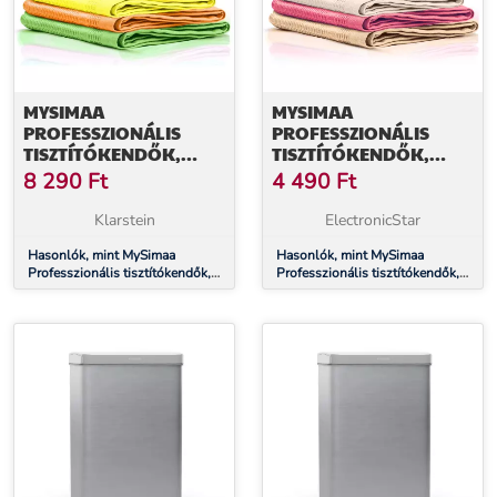
MYSIMAA
MYSIMAA
PROFESSZIONÁLIS
PROFESSZIONÁLIS
TISZTÍTÓKENDŐK,
TISZTÍTÓKENDŐK,
TISZTÍTÓKENDŐK,
TISZTÍTÓKENDŐK,
8 290
Ft
4 490
Ft
MIKROSZÁLAS 40 X 40
CLASSICPACK,
CM
MIKROSZÁLAS 60 X 40
Klarstein
ElectronicStar
CM
Hasonlók, mint MySimaa
Hasonlók, mint MySimaa
Professzionális tisztítókendők,
Professzionális tisztítókendők,
tisztítókendők, mikroszálas 40 x
tisztítókendők, Classicpack,
40 cm
mikroszálas 60 x 40 cm