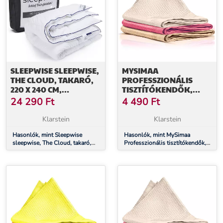
SLEEPWISE SLEEPWISE,
MYSIMAA
THE CLOUD, TAKARÓ,
PROFESSZIONÁLIS
220 X 240 CM,
TISZTÍTÓKENDŐK,
MIKROSZÁLAS, EGÉSZ
TISZTÍTÓKENDŐK,
24 290
Ft
4 490
Ft
ÉVBEN HASZNÁLHATÓ
CLASSICPACK,
TAKARÓ
MIKROSZÁLAS 60 X 40
Klarstein
Klarstein
CM
Hasonlók, mint Sleepwise
Hasonlók, mint MySimaa
sleepwise, The Cloud, takaró,
Professzionális tisztítókendők,
220 x 240 cm, mikroszálas,
tisztítókendők, Classicpack,
egész évben használható takaró
mikroszálas 60 x 40 cm