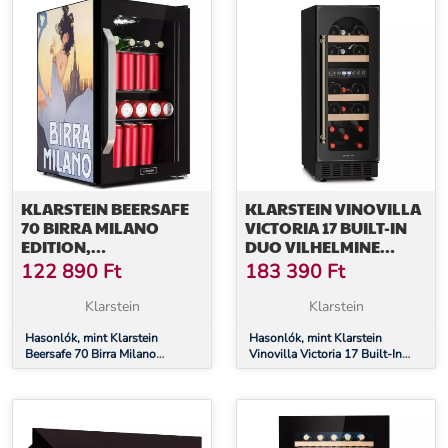
KLARSTEIN BEERSAFE
KLARSTEIN VINOVILLA
70 BIRRA MILANO
VICTORIA 17 BUILT-IN
EDITION,
DUO VILHELMINE
HŰTŐSZEKRÉNY, 70
EDITION, BORHŰTŐ, 17
122 890
Ft
183 390
Ft
LITER, 3 POLC,
PALACK, ÜVEGAJTÓ
PANORÁMA
Klarstein
Klarstein
ÜVEGAJTÓ,
ROZSDAMENTES ACÉL
Hasonlók, mint Klarstein
Hasonlók, mint Klarstein
Beersafe 70 Birra Milano
Vinovilla Victoria 17 Built-In
Edition, hűtőszekrény, 70 liter, 3
Duo Vilhelmine Edition,
polc, panoráma üvegajtó,
borhűtő, 17 palack, üvegajtó
rozsdamentes acél