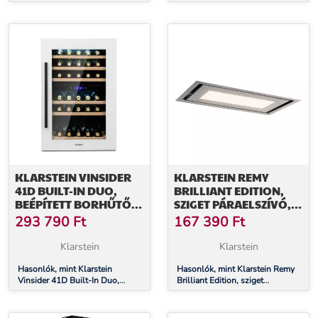
főzőlap, 5 zóna
borhűtő, Quartz Edition
KLARSTEIN VINSIDER
KLARSTEIN REMY
41D BUILT-IN DUO,
BRILLIANT EDITION,
BEÉPÍTETT BORHŰTŐ,
SZIGET PÁRAELSZÍVÓ,
QUARTZ EDITION
90 CM, 609 M³/Ó, A
293 790
Ft
167 390
Ft
ENERGIAHATÉKONYSÁGI
OSZTÁLY, LED, ÜVEG,
Klarstein
Klarstein
NEMESACÉL
Hasonlók, mint Klarstein
Hasonlók, mint Klarstein Remy
Vinsider 41D Built-In Duo,
Brilliant Edition, sziget
beépített borhűtő, Quartz
páraelszívó, 90 cm, 609 m³/ó, A
Edition
energiahatékonysági osztály,
LED, üveg, nemesacél