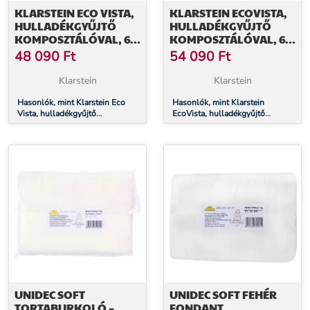
KLARSTEIN ECO VISTA,
KLARSTEIN ECOVISTA,
HULLADÉKGYŰJTŐ
HULLADÉKGYŰJTŐ
KOMPOSZTÁLÓVAL, 60
KOMPOSZTÁLÓVAL, 60
L + 3 L/TÁROLÓ, +
L + 3 L/TÁROLÓ, +
48 090
Ft
54 090
Ft
KOMPOSZTÁLÓ, SOFT-
KOMPOSZTÁLÓ, SOFT-
CLOSE
CLOSE
Klarstein
Klarstein
Hasonlók, mint Klarstein Eco
Hasonlók, mint Klarstein
Vista, hulladékgyűjtő
EcoVista, hulladékgyűjtő
komposztálóval, 60 l + 3
komposztálóval, 60 l + 3
l/tároló, + komposztáló, Soft-
l/tároló, + komposztáló, Soft-
Close
Close
UNIDEC SOFT
UNIDEC SOFT FEHÉR
TORTABURKOLÓ –
FONDANT