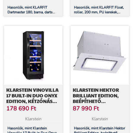
Hasonlók, mint KLARFIT
Hasonlók, mint KLARFIT Float,
Dartmaster 180, barna, darts
roller, 200 mm, PU kerekek,
tábla, darts gép, soft tip, ajtó,
ABAC 7, AS-soft grips
ajtó
fogantyúk, bíborvörös
KLARSTEIN VINOVILLA
KLARSTEIN HEKTOR
17 BUILT-IN DUO ONYX
BRILLIANT EDITION,
EDITION, KÉTZÓNÁS
BEÉPÍTHETŐ
BORHŰTŐ, 53 LITER, 17
PÁRAELSZÍVÓ, 52 CM,
178 690
Ft
87 990
Ft
PALACK, 3 SZÍNŰ LED
506 M³/Ó,
VILÁGÍTÁS, ÜVEGAJTÓ
ÉRINTŐKÉPERNYŐS,
Klarstein
Klarstein
FEHÉR
Hasonlók, mint Klarstein
Hasonlók, mint Klarstein Hektor