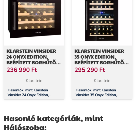
KLARSTEIN VINSIDER
KLARSTEIN VINSIDER
24 ONYX EDITION,
35 ONYX EDITION,
BEÉPÍTETT BORHŰTŐ,
BEÉPÍTETT BORHŰTŐ,
G
G
236 990
Ft
295 290
Ft
ENERGIAHATÉKONYSÁGI
ENERGIAHATÉKONYSÁGI
OSZTÁLY G OSZTÁLY
OSZTÁLY
Klarstein
Klarstein
Hasonlók, mint Klarstein
Hasonlók, mint Klarstein
Vinsider 24 Onyx Edition,
Vinsider 35 Onyx Edition,
beépített borhűtő, G
beépített borhűtő, G
energiahatékonysági osztály G
energiahatékonysági osztály
osztály
Hasonló kategóriák, mint
Hálószoba: