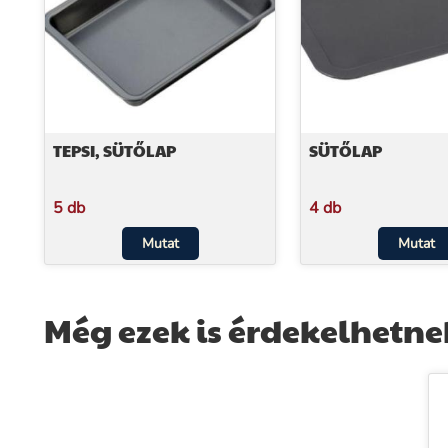
TEPSI, SÜTŐLAP
SÜTŐLAP
5 db
4 db
Mutat
Mutat
Még ezek is érdekelhetne