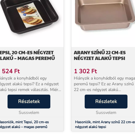
EPSI, 20 CM-ES NÉGYZET
ARANY SZÍNŰ 22 CM-ES
LAKÚ – MAGAS PEREMŰ
NÉGYZET ALAKÚ TEPSI
 524
Ft
1 302
Ft
iányzik a konyhádból egy
Hiányzik a konyhádból egy mag
gyzet alakú tepsi? Ez a négyzet
peremű tepsi? Ez az Arany színű
akú tepsi remek választás. Miért
22 cm-es négyzet alakú
ó választás ez a 20 cm-es négyzet
tepsi remek választás. Miért jó
lakú magas peremű tepsi? mert
Részletek
választás ez a tepsi? mert a
Részletek
 segítségével igazán ...
segítségével igazán ínycsiklandó
Sussvelem
kevert sütik...
Sussvelem
asonlók, mint Tepsi, 20 cm-es
Hasonlók, mint Arany színű 22 cm-e
égyzet alakú – magas peremű
négyzet alakú tepsi