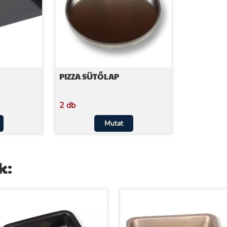
PIZZA SÜTŐLAP
2 db
Mutat
k: