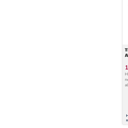
T
A
1
H
né
al
j
a
a
H
n