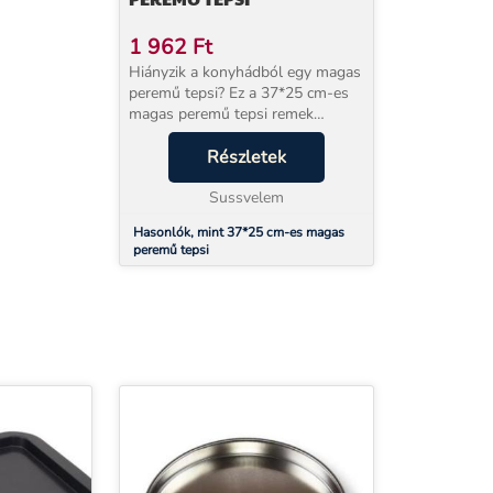
1 962
Ft
Hiányzik a konyhádból egy magas
peremű tepsi? Ez a 37*25 cm-es
magas peremű tepsi remek
választás. Miért jó választás ez a
37*25 cm-es magas peremű
Részletek
tepsi? mert a segítségével igazán
ínycsiklandó keve...
Sussvelem
Hasonlók, mint 37*25 cm-es magas
peremű tepsi