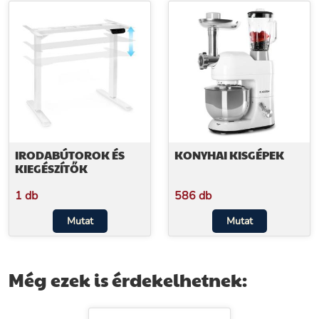
IRODABÚTOROK ÉS
KONYHAI KISGÉPEK
KIEGÉSZÍTŐK
1 db
586 db
Mutat
Mutat
Még ezek is érdekelhetnek: