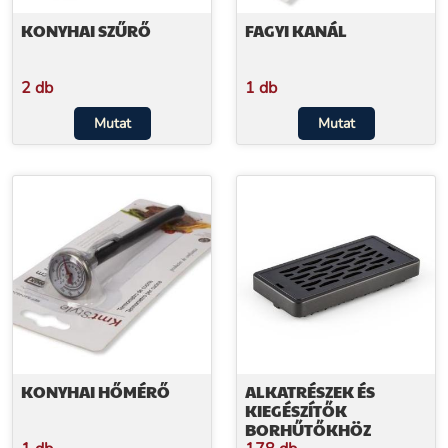
KONYHAI SZŰRŐ
FAGYI KANÁL
2 db
1 db
Mutat
Mutat
KONYHAI HŐMÉRŐ
ALKATRÉSZEK ÉS
KIEGÉSZÍTŐK
BORHŰTŐKHÖZ