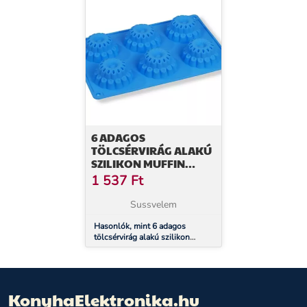
6 ADAGOS
TÖLCSÉRVIRÁG ALAKÚ
SZILIKON MUFFIN
SÜTŐFORMA
1 537
Ft
Sussvelem
Hasonlók, mint 6 adagos
tölcsérvirág alakú szilikon
muffin sütőforma
KonyhaElektronika.hu