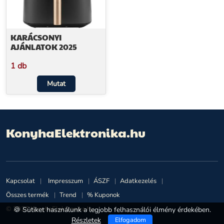
KARÁCSONYI
AJÁNLATOK 2025
1 db
Mutat
KonyhaElektronika.hu
Kapcsolat
Impresszum
ÁSZF
Adatkezelés
Összes termék
Trend
% Kuponok
© 2026 KonyhaElektronika.hu
🍪 Sütiket használunk a legjobb felhasználói élmény érdekében.
Részletek
Elfogadom