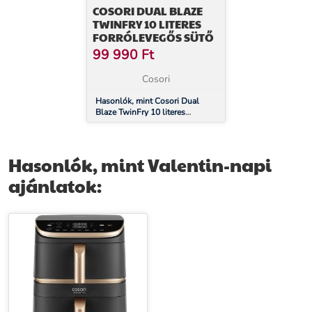
COSORI DUAL BLAZE
TWINFRY 10 LITERES
FORRÓLEVEGŐS SÜTŐ
99 990
Ft
Cosori
Hasonlók, mint Cosori Dual
Blaze TwinFry 10 literes
Forrólevegős Sütő
Hasonlók, mint Valentin-napi
ajánlatok: