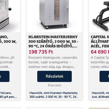
ANO,
KLARSTEIN MASTERJERKY
CAPITAL 
, 300 W,
300 SZÁRÍTÓ, 2 000 W, 30 -
ÁLLÍTHAT
90 °C, 24 ÓRÁS IDŐZÍTŐ,
ACÉL, FE
CÉL
ROZSDAMENTES ACÉL
198 735
Ft
64 690
ALAKÍTÁS
tthon, jól
Kisüzemi feldolgozás, szezonális
A Capital S
ejszínhab
termés, saját snackgyártás –
különféle gy
észták
ezekhez nem elég egy átlagos
szinte nélk
át vesz el.
háztartási aszaló. A Klarstein
otthoni edz
ontosan ezt
k
Master Jerky 300 ipari
Részletek
olyan padra
– 300 W-os
szemlélettel készült: 2 000 W
amelyet erő
teljesítmény, rozsdamente...
Klarstein
akar kombin
 Volcano,
Hasonlók, mint Klarstein MasterJerky
Hasonlók, mi
60 g/4 perc,
300 szárító, 2 000 W, 30 - 90 °C, 24
Just, állíthat
 retro
órás időzítő, rozsdamentes acél
fekete