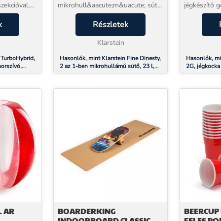
zekcióval,
mikrohull&aacute;m&uacute; sütő,
jégkészítő g
hez, például
retro, 12 program, piros2 az 1-ben
hogy Ön és 
khoz vagy
k
mikrohull&aacute;m&uacute; sütő
Részletek
pillanatra 
 A
&iacute;zléses retr&oacute;
italt inni.A
 például...
diz&aacute;jnnal integr...
Klarstein
2G jégkészítő
 TurboHybrid,
Hasonlók, mint Klarstein Fine Dinesty,
Hasonlók, mi
porszívó,
2 az 1-ben mikrohullámú sütő, 23 l,
2G, jégkocka 
800 W, grill: 1000 W, retró, 12
jékockagyártó
program, piros
L AR
BOARDERKING
BEERCUP 
INDOORBOARD CLASSIC,
FELES PO