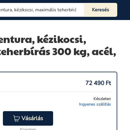
ntura, kézikocsi,
eherbírás 300 kg, acél,
72 490
Ft
Készleten
Ingyenes szállítás
Vásárlás
Klarstein