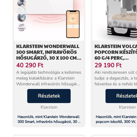
KLARSTEIN WONDERWALL
KLARSTEIN VOLC
300 SMART, INFRAVÖRÖS
POPCORN KÉSZÍTŐ
HŐSUGÁRZÓ, 30 X 100 CM,
60 G/4 PERC,
300 W, HETI IDŐZÍTŐ, IP24,
ROZSDAMENTES A
40 290
Ft
29 190
Ft
FEHÉR
EDÉNY, RETRO KI
A legújabb technológia a kellemes
Aki rendszeresen süt o
meleg kialakítására: a Klarstein
tudja: a dagasztás, a t
Wonderwall infravörös hősugárzó
felverése és a nehéz t
minden helyiségbe kellemes
keverése időt és energi
meleget hoz nagyon hatékony és
Részletek
A Klarstein Volcano p
Részlete
helytakarékos módon. A
veszi le Ön válláról 
Wonderwall infravörö...
Klarstein
motor...
Klarstein
Hasonlók, mint Klarstein Wonderwall
Hasonlók, mint Klarstein
300 Smart, infravörös hősugárzó, 30 x
popcorn készítő, 300 W, 
100 cm, 300 W, heti időzítő, IP24,
rozsdamentes acél edény,
fehér
kialakítás