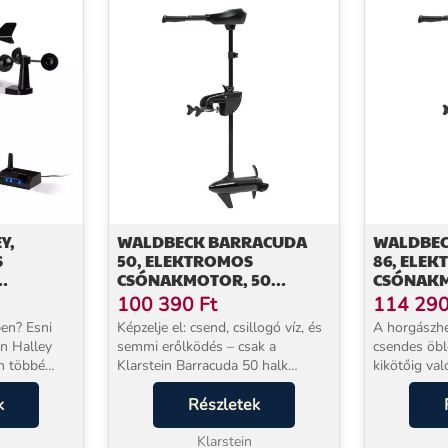
Y,
WALDBECK BARRACUDA
WALDBEC
S
50, ELEKTROMOS
86, ELE
CSÓNAKMOTOR, 50
CSÓNAKM
BEN
LBS/564 W, 12V, 3 SZÁRNYÚ
LBS/1164 
100 390
Ft
114 29
ÜLTÉRI,
LÉGCSAVAR
SZÁRNYA
ben? Esni
Képzelje el: csend, csillogó víz, és
A horgászhe
in Halley
semmi erőlködés – csak a
csendes öbl
n többé
Klarstein Barracuda 50 halk
kikötőig val
maszkodik –
zúgása, ahogy viszi előre a
lapátolás né
lógiai adat
k
csónakot. Ez az elektromos
Részletek
A Klarstein
nján vagy
csónakmotor 50 lbs tolóerővel és
elektromos
564 W teljesítménnyel ...
Klarstein
pontosan ezt