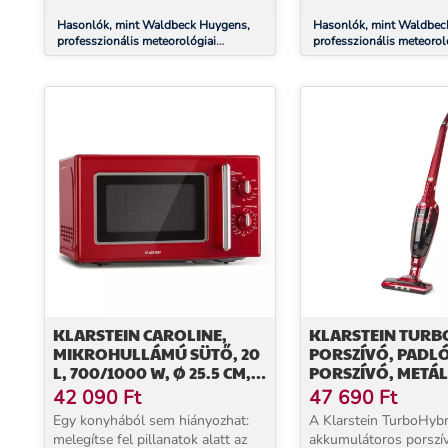
Hasonlók, mint Waldbeck Huygens,
Hasonlók, mint Waldbeck
professzionális meteorológiai
professzionális meteorol
állomás, 6 az 1-ben, WiFi, App
állomás, 6 az 1-ben méré
kültéri, WiFi, applikáció
KLARSTEIN CAROLINE,
KLARSTEIN TURB
MIKROHULLÁMÚ SÜTŐ, 20
PORSZÍVÓ, PADLÓ-
L, 700/1000 W, Ø 25.5 CM,
PORSZÍVÓ, METÁL
QUICKSELECT, RETRÓ,
42 090
Ft
47 690
Ft
PIROS
Egy konyhából sem hiányozhat:
A Klarstein TurboHybr
melegítse fel pillanatok alatt az
akkumulátoros porszí