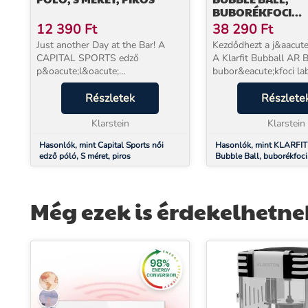
BUBORÉKFOCI
FELNŐTTEKNEK,
12 390
Ft
38 290
Ft
120X150CM, EN71P
Just another Day at the Bar! A
Kezdődhezt a j&aacute
PIROS
CAPITAL SPORTS edző
A Klarfit Bubball AR 
p&oacute;l&oacute;
bubor&eacute;kfoci la
visel&eacute;s&eacute;vel
v&eacute;gre otthon i
b&aacute;rmilyen sport- vagy
Részletek
el&eacute;rhető!Az
Részlete
szabadidős
&uuml;tk&ouml;z&eac
tev&eacute;kenys&eacute;g
Klarstein
sz&oacute;rakoz&aacu
Klarstein
sor&aacute;n j&oacute;l
v&aac...
Hasonlók, mint Capital Sports női
Hasonlók, mint KLARFIT
&ouml;lt&ouml;...
edző póló, S méret, piros
Bubble Ball, buborékfoci
felnőtteknek, 120x150c
PVC, piros
Még ezek is érdekelhetne