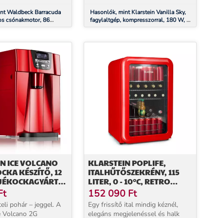
int Waldbeck Barracuda
Hasonlók, mint Klarstein Vanilla Sky,
os csónakmotor, 86
fagylaltgép, kompresszorral, 180 W, 2
24V, 3 szárnyas
L, rozsdamentes acél, piros
N ICE VOLCANO
KLARSTEIN POPLIFE,
OCKA KÉSZÍTŐ, 12
ITALHŰTŐSZEKRÉNY, 115
 JÉKOCKAGYÁRTÓ,
LITER, 0 - 10°C, RETRO
OS
KIVITEL, PIROS
Ft
152 090
Ft
teli pohár – jeggel. A
Egy frissítő ital mindig kéznél,
ce Volcano 2G
elegáns megjelenéssel és halk