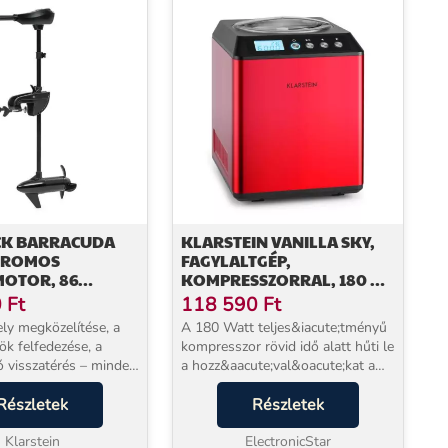
K BARRACUDA
KLARSTEIN VANILLA SKY,
KTROMOS
FAGYLALTGÉP,
OTOR, 86
KOMPRESSZORRAL, 180 W,
W, 24V, 3
2 L, ROZSDAMENTES ACÉL,
0
Ft
118 590
Ft
S LÉGCSAVAR
PIROS
ly megközelítése, a
A 180 Watt teljes&iacute;tményű
ök felfedezése, a
kompresszor rövid idő alatt hűti le
ó visszatérés – mindez
a hozz&aacute;val&oacute;kat a
lkül, saját tempóban.
k&iacute;v&aacute;nt
 Barracuda 86
Részletek
hőmérsékletre. Teh&aacute;t a
Részletek
 csónakmotor
kész&iacute;tési idő mindössze
 teszi lehe...
Klarstein
30-40 perc. A nyers...
ElectronicStar