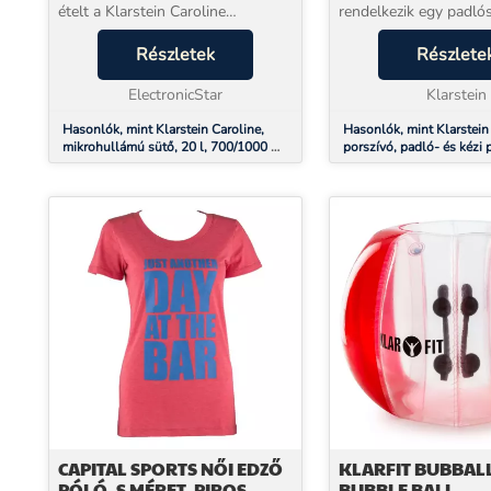
ételt a Klarstein Caroline
rendelkezik egy padlós
mikrohullámú sütőben - és a
amelyet sima felületek
beépített grillezőnek
Részletek
fa- és laminált padló
Részlete
köszönhetően ropogós grill
csempékhez terveztek.
ételeket is készíthet. A Klarste...
ElectronicStar
vastagabb szövetekhez,
Klarstein
Hasonlók, mint Klarstein Caroline,
Hasonlók, mint Klarstein
mikrohullámú sütő, 20 l, 700/1000 W,
porszívó, padló- és kézi 
Ø 25.5 cm, QuickSelect, retró, piros
metál piros
CAPITAL SPORTS NŐI EDZŐ
KLARFIT BUBBAL
PÓLÓ, S MÉRET, PIROS
BUBBLE BALL,