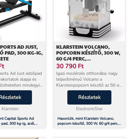
SPORTS AD JUST,
KLARSTEIN VOLCANO,
Ó PAD, 300 KG-IG,
POPCORN KÉSZÍTŐ, 300 W,
KETE
60 G/4 PERC,
ROZSDAMENTES ACÉL
Ft
30 790
Ft
EDÉNY, RETRO KIALAKÍTÁS
ports Ad Just edzőpad
Igazi moziérzés otthonába: nagy
akorlatok alapja és
teljesítményű Volcano a
ülözhetetlen mindegyik
Klarsteinpopcorn készítő az 50-es
őteremben. Ha egy
évek stílusos rock'n'roll
 van szüksége,
Részletek
megjelenésével tökéletessé teszi
Részletek
s&iacute;tőtoronnyal
az otthoni filmesteket! A 300 W-
&aa...
Klarstein
os teljesítményne...
ElectronicStar
nt Capital Sports Ad
Hasonlók, mint Klarstein Volcano,
ó pad, 300 kg-ig, acél,
popcorn készítő, 300 W, 60 g/4 perc,
rozsdamentes acél edény, retro
kialakítás