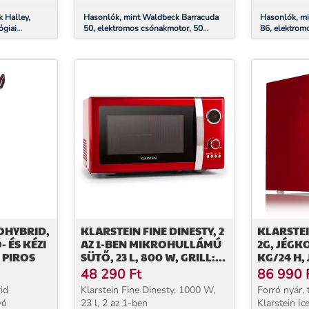
 Halley,
Hasonlók, mint Waldbeck Barracuda
Hasonlók, m
ógiai
50, elektromos csónakmotor, 50
86, elektrom
s, bel- és
lbs/564 W, 12V, 3 szárnyú légcsavar
lbs/1164 W, 
légcsavar
OHYBRID,
KLARSTEIN FINE DINESTY, 2
KLARSTEI
 ÉS KÉZI
AZ 1-BEN MIKROHULLÁMÚ
2G, JÉGK
 PIROS
SÜTŐ, 23 L, 800 W, GRILL:
KG/24 H,
1000 W, RETRÓ, 12
LED, PIR
48 290
Ft
86 990
PROGRAM, PIROS
id
Klarstein Fine Dinesty, 1000 W,
Forró nyár, 
vó
23 l, 2 az 1-ben
Klarstein I