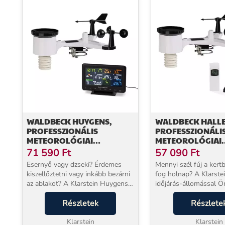
WALDBECK HUYGENS,
WALDBECK HALLE
PROFESSZIONÁLIS
PROFESSZIONÁLI
METEOROLÓGIAI
METEOROLÓGIAI
ÁLLOMÁS, 6 AZ 1-BEN, WIFI,
ÁLLOMÁS, 6 AZ 1-
71 590
Ft
57 090
Ft
APP
MÉRÉS, BEL- ÉS K
Esernyő vagy dzseki? Érdemes
Mennyi szél fúj a kert
WIFI, APPLIKÁCIÓ
kiszellőztetni vagy inkább bezárni
fog holnap? A Klarste
az ablakot? A Klarstein Huygens
időjárás-állomással Ö
időjárás-állomás reggel pontosan
nem találgatásokra tá
azt mutatja, amire szüksége van –
Részletek
minden fontos meteoro
Részlete
még mielőtt Ön kilépne az ajtón.
ott van az okostelefo
A Kl...
Klarstein
táblagépén,...
Klarstein