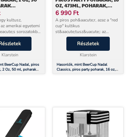
ARAK
OZ, 473ML, POHARAK,
RA,
ÚJRAHASZNOSÍTHATÓ,
t
6 990
Ft
HASZNÁLHATÓ,
ROBUSZTUS
gy kultusz,
A piros poh&aacute;r, azaz a "red
US
ic&nbsp;egyens&uacute;lyoz&oacute;
az amerikai egyetemi
cup" kultikus
eacute;s sorozatokban
st&aacute;tusz&uacute;: az
 ezekből a
amerikai filmekben &eacute;s az
usos
Részletek
egyetemi k&ouml;rnyezetben
Részletek
cute;l&nbsp;inni.
j&aacute;tsz&oacute;d&oacute;
kkal - mert
Klarstein
sorozatokban is ezekből az
Klarstein
l&nbsp;Bee...
eleg&aacu...
nt BeerCup Nadal, piros
Hasonlók, mint BeerCup Nadal
, 2 Oz, 50 ml, poharak
Classics, piros party poharak, 16 oz,
rafelhasználható,
473ml, poharak, újrahasznosítható,
robusztus