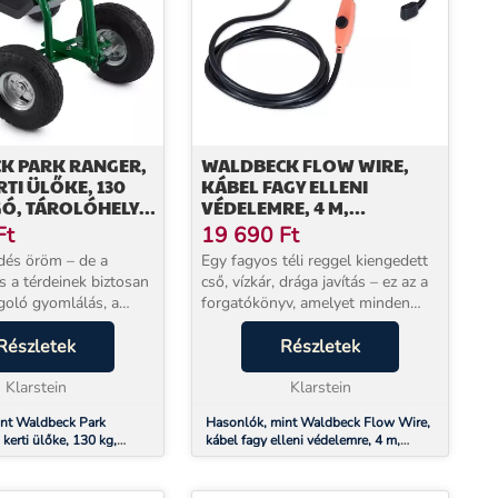
K PARK RANGER,
WALDBECK FLOW WIRE,
RTI ÜLŐKE, 130
KÁBEL FAGY ELLENI
Ó, TÁROLÓHELY,
VÉDELEMRE, 4 M,
TERMOSZTÁTTAL, IP68
Ft
19 690
Ft
dés öröm – de a
Egy fagyos téli reggel kiengedett
s a térdeinek biztosan
cső, vízkár, drága javítás – ez az a
oló gyomlálás, a
forgatókönyv, amelyet minden
tetés és a nehéz
háztulajdonos el szeretne kerülni.
elése napok után
Részletek
A Klarstein Flow Wire fűtőkábel
Részletek
gviseli a testet. A
pontosan ezt akadályozza meg:
rk Ranger é...
Klarstein
aut...
Klarstein
int Waldbeck Park
Hasonlók, mint Waldbeck Flow Wire,
 kerti ülőke, 130 kg,
kábel fagy elleni védelemre, 4 m,
hely, acél
termosztáttal, IP68