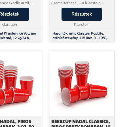
ondoskodik arról,
üzemeltetéssel – a Klarstein
vendégei egyetlen
PopLife 115 literes italos hűtő
se kénytelenek meleg
Részletek
retró stílusban teszi teljessé az
Részletek
 Klarstein Ice Volcano
otthont, a nappalit, az irodát vagy
 ...
Klarstein
akár a...
Klarstein
nt Klarstein Ice Volcano
Hasonlók, mint Klarstein PopLife,
készítő, 12 kg/24 h,
italhűtőszekrény, 115 liter, 0 - 10°C,
, LED, piros
retro kivitel, piros
NADAL, PIROS
BEERCUP NADAL CLASSICS,
HARAK, 2 OZ, 50
PIROS PARTY POHARAK, 16