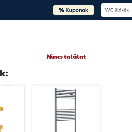
%
Kuponok
Nincs találat
k: