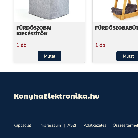
FÜRDŐSZOBAI
FÜRDŐSZOBABÚ
KIEGÉSZÍTŐK
1 db
1 db
Mutat
Mutat
KonyhaElektronika.hu
Kapcsolat
Impresszum
ÁSZF
Adatkezelés
Összes termé