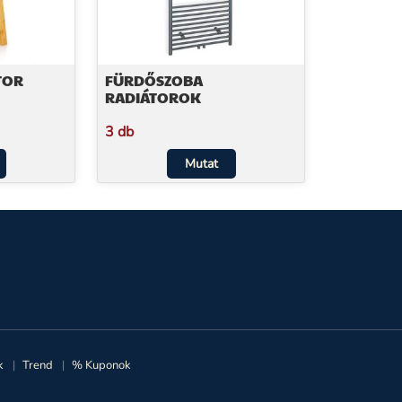
TOR
FÜRDŐSZOBA
RADIÁTOROK
3 db
Mutat
k
Trend
% Kuponok