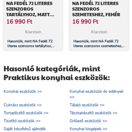
NA FEDÉL 72 LITERES
NA FEDÉL 72 LITERES
SZENZOROS
SZENZOROS
TARTÁLYHOZ, MATT
SZEMETESHEZ, FEHÉR
FEKETE
16 990
Ft
16 990
Ft
Klarstein
Klarstein
Hasonlók, mint NA Fedél 72
Hasonlók, mint NA Fedél 72
literes szenzoros tartályhoz,
literes szenzoros szemeteshez,
matt fekete
fehér
Hasonló kategóriák, mint
Praktikus konyhai eszközök:
Konyhai eszközök >>
Konyhai eszközök és edények
>>
Cukrász eszközök >>
Tálaló eszközök >>
Tortadíszítő eszközök >>
Tésztakészítő eszközök >>
Tisztító eszközök >>
Grillező eszközök >>
Saját készítésű ajándék
Konyhai kisgépek >>