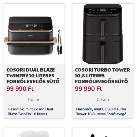
COSORI DUAL BLAZE
COSORI TURBO TOWER
TWINFRY 10 LITERES
10,8 LITERES
FORRÓLEVEGŐS SÜTŐ
FORRÓLEVEGŐS SÜTŐ
99 990
Ft
99 990
Ft
Cosori
Cosori
Hasonlók, mint Cosori Dual
Hasonlók, mint COSORI Turbo
Blaze TwinFry 10 literes
Tower 10,8 literes Forrólevegős
Forrólevegős Sütő
Sütő