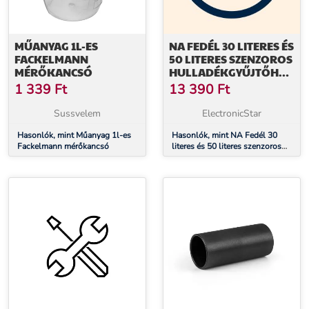
MŰANYAG 1L-ES
NA FEDÉL 30 LITERES ÉS
FACKELMANN
50 LITERES SZENZOROS
MÉRŐKANCSÓ
HULLADÉKGYŰJTŐHÖZ,
MATT FEKETE
1 339
Ft
13 390
Ft
Sussvelem
ElectronicStar
Hasonlók, mint Műanyag 1l-es
Hasonlók, mint NA Fedél 30
Fackelmann mérőkancsó
literes és 50 literes szenzoros
hulladékgyűjtőhöz, matt fekete