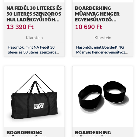
NA FEDÉL 30 LITERES ÉS
BOARDERKING
50 LITERES SZENZOROS
MŰANYAG HENGER
HULLADÉKGYŰJTŐHÖZ,
EGYENSÚLYOZÓ
MATT FEKETE
DESZKÁHOZ, BELTÉRI,
13 390
Ft
10 690
Ft
MŰANYAG
Klarstein
Klarstein
Hasonlók, mint NA Fedél 30
Hasonlók, mint BoarderKING
literes és 50 literes szenzoros
Műanyag henger egyensúlyozó
hulladékgyűjtőhöz, matt fekete
deszkához, beltéri, műanyag
BOARDERKING
BOARDERKING