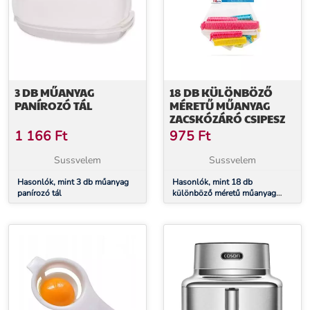
3 DB MŰANYAG
18 DB KÜLÖNBÖZŐ
PANÍROZÓ TÁL
MÉRETŰ MŰANYAG
ZACSKÓZÁRÓ CSIPESZ
1 166
Ft
975
Ft
Sussvelem
Sussvelem
Hasonlók, mint 3 db műanyag
Hasonlók, mint 18 db
panírozó tál
különböző méretű műanyag
zacskózáró csipesz