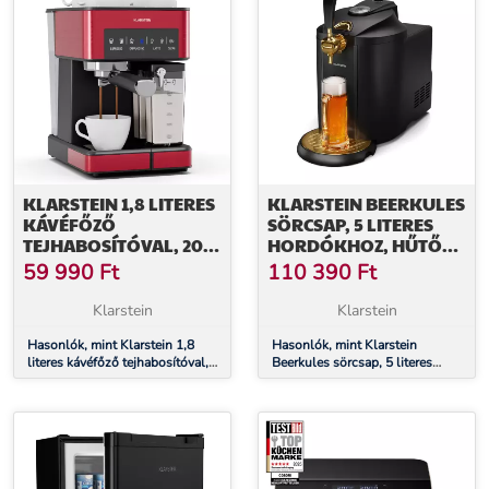
KLARSTEIN 1,8 LITERES
KLARSTEIN BEERKULES
KÁVÉFŐZŐ
SÖRCSAP, 5 LITERES
TEJHABOSÍTÓVAL, 20
HORDÓKHOZ, HŰTŐ
BAROS KAROS
KOMPRESSZOR, LED-
59 990
Ft
110 390
Ft
KÁVÉFŐZŐ, KIS
KIJELZŐ, 6
KÁVÉFŐZŐ ŐRÖLT
HŐMÉRSÉKLET
Klarstein
Klarstein
KÁVÉRA 1350 W
TELJESÍTMÉNNYEL,
Hasonlók, mint Klarstein 1,8
Hasonlók, mint Klarstein
literes kávéfőző tejhabosítóval,
Beerkules sörcsap, 5 literes
BARISTA KÁVÉFŐZŐ
20 baros karos kávéfőző, kis
hordókhoz, hűtő kompresszor,
JEGES CAPPUCCINO
kávéfőző őrölt kávéra 1350 W
LED-KIjelző, 6 hőmérséklet
LATTE ESPRESSO
teljesítménnyel, barista
KÁVÉHOZ
kávéfőző jeges cappuccino latte
espresso kávéhoz