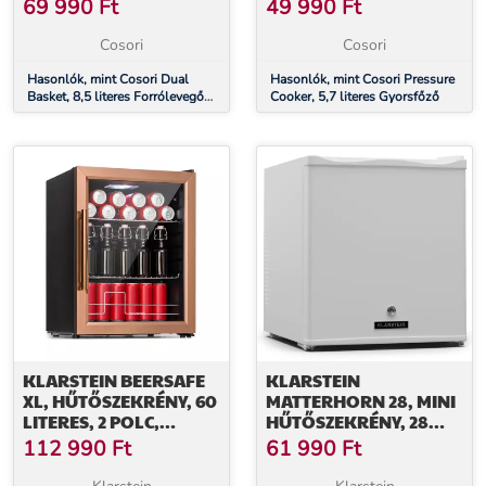
69 990
Ft
49 990
Ft
Cosori
Cosori
Hasonlók, mint Cosori Dual
Hasonlók, mint Cosori Pressure
Basket, 8,5 literes Forrólevegős
Cooker, 5,7 literes Gyorsfőző
Sütő
KLARSTEIN BEERSAFE
KLARSTEIN
XL, HŰTŐSZEKRÉNY, 60
MATTERHORN 28, MINI
LITERES, 2 POLC,
HŰTŐSZEKRÉNY, 28
DUPLA HŐSZIGETELT
LITERES, 35 DB,
112 990
Ft
61 990
Ft
PANORÁMAAJTÓ,
KOMPAKT, ZÁRHATÓ
ROZSDAMENTES ACÉL