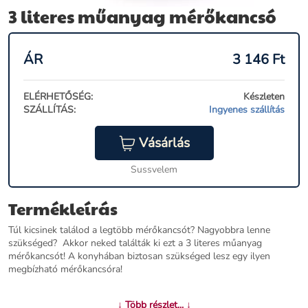
3 literes műanyag mérőkancsó
ÁR
3 146
Ft
ELÉRHETŐSÉG:
Készleten
SZÁLLÍTÁS:
Ingyenes szállítás
Vásárlás
Sussvelem
Termékleírás
Túl kicsinek találod a legtöbb mérőkancsót? Nagyobbra lenne
szükséged? Akkor neked találták ki ezt a 3 literes műanyag
mérőkancsót! A konyhában biztosan szükséged lesz egy ilyen
megbízható mérőkancsóra!
További információk>>
↓ Több részlet... ↓