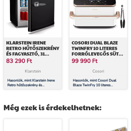
KLARSTEIN IRENE
COSORI DUAL BLAZE
RETRO HŰTŐSZEKRÉNY
TWINFRY 10 LITERES
ÉS FAGYASZTÓ, 31
FORRÓLEVEGŐS SÜTŐ
LITERES, FAGYASZTÓ ÉS
FEHÉR SZÍNBEN
83 290
Ft
99 990
Ft
HŰTŐSZEKRÉNY
EGYBEN, GAZDASÁGOS
Klarstein
Cosori
Hasonlók, mint Klarstein Irene
Hasonlók, mint Cosori Dual
Retro hűtőszekrény és
Blaze TwinFry 10 literes
fagyasztó, 31 literes, fagyasztó
Forrólevegős Sütő fehér színben
és hűtőszekrény egyben,
gazdaságos
Még ezek is érdekelhetnek: