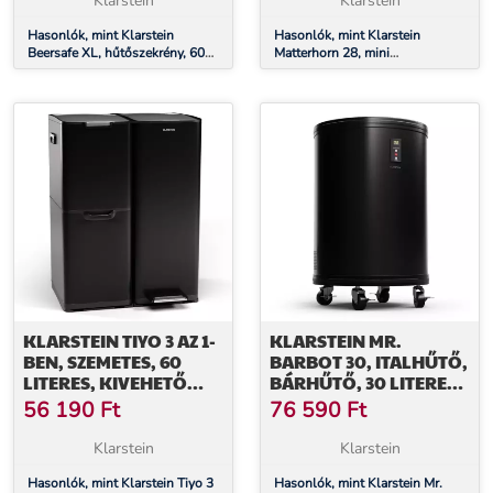
Klarstein
Klarstein
Hasonlók, mint Klarstein
Hasonlók, mint Klarstein
Beersafe XL, hűtőszekrény, 60
Matterhorn 28, mini
literes, 2 polc, dupla hőszigetelt
hűtőszekrény, 28 literes, 35 dB,
panorámaajtó, rozsdamentes
kompakt, zárható
acél
KLARSTEIN TIYO 3 AZ 1-
KLARSTEIN MR.
BEN, SZEMETES, 60
BARBOT 30, ITALHŰTŐ,
LITERES, KIVEHETŐ
BÁRHŰTŐ, 30 LITERES,
KOSÁR, PUHA
0-16 °C, MOBIL
56 190
Ft
76 590
Ft
ZÁRÓDÁSÚ
Klarstein
Klarstein
Hasonlók, mint Klarstein Tiyo 3
Hasonlók, mint Klarstein Mr.