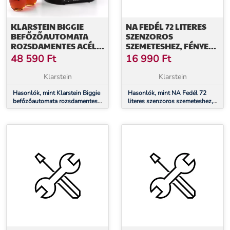
KLARSTEIN BIGGIE
NA FEDÉL 72 LITERES
BEFŐZŐAUTOMATA
SZENZOROS
ROZSDAMENTES ACÉL
SZEMETESHEZ, FÉNYES
27 LITERES 2000W
FEKETE
48 590
Ft
16 990
Ft
IDŐZÍTŐ
Klarstein
Klarstein
Hasonlók, mint Klarstein Biggie
Hasonlók, mint NA Fedél 72
befőzőautomata rozsdamentes
literes szenzoros szemeteshez,
acél 27 literes 2000W időzítő
fényes fekete