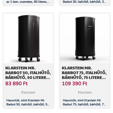
az 1-ben, szemetes, 60 literes,
Barbot 30, italhűtő, bárhűtő, 30
kivehető kosár, puha záródású
literes, 0-16 °C, mobil
KLARSTEIN MR.
KLARSTEIN MR.
BARBOT 50, ITALHŰTŐ,
BARBOT 75, ITALHŰTŐ,
BÁRHŰTŐ, 50 LITERES,
BÁRHŰTŐ, 75 LITERES,
0-16 °C, MOBIL
0-16 °C, MOBIL
83 890
Ft
109 390
Ft
Klarstein
Klarstein
Hasonlók, mint Klarstein Mr.
Hasonlók, mint Klarstein Mr.
Barbot 50, italhűtő, bárhűtő, 50
Barbot 75, italhűtő, bárhűtő, 75
literes, 0-16 °C, mobil
literes, 0-16 °C, mobil