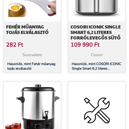
FEHÉR MŰANYAG
COSORI ICONIC SINGLE
TOJÁS ELVÁLASZTÓ
SMART 6,2 LITERES
FORRÓLEVEGŐS SÜTŐ
282
Ft
109 990
Ft
Sussvelem
Cosori
Hasonlók, mint Fehér műanyag
Hasonlók, mint COSORI ICONIC
tojás elválasztó
Single Smart 6,2 literes
forrólevegős sütő