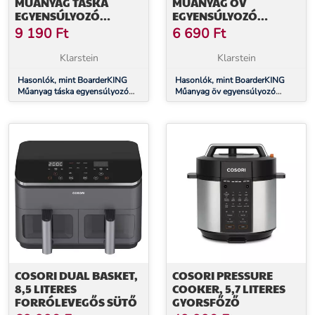
MŰANYAG TÁSKA
MŰANYAG ÖV
EGYENSÚLYOZÓ
EGYENSÚLYOZÓ
DESZKÁRA, BENTI
DESZKÁHOZ, BELTÉRI
9 190
Ft
6 690
Ft
DESZKÁRA, MŰANYAG
DESZKÁHOZ, MŰANYAG
HENGEREKHEZ, 2 DB
Klarstein
Klarstein
Hasonlók, mint BoarderKING
Hasonlók, mint BoarderKING
Műanyag táska egyensúlyozó
Műanyag öv egyensúlyozó
deszkára, benti deszkára,
deszkához, beltéri deszkához,
műanyag
műanyag hengerekhez, 2 db
COSORI DUAL BASKET,
COSORI PRESSURE
8,5 LITERES
COOKER, 5,7 LITERES
FORRÓLEVEGŐS SÜTŐ
GYORSFŐZŐ