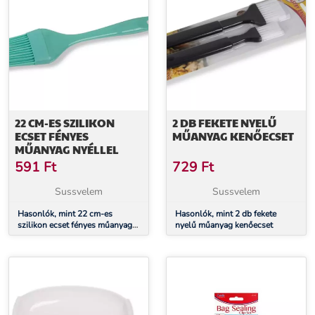
22 CM-ES SZILIKON
2 DB FEKETE NYELŰ
ECSET FÉNYES
MŰANYAG KENŐECSET
MŰANYAG NYÉLLEL
591
Ft
729
Ft
Sussvelem
Sussvelem
Hasonlók, mint 22 cm-es
Hasonlók, mint 2 db fekete
szilikon ecset fényes műanyag
nyelű műanyag kenőecset
nyéllel