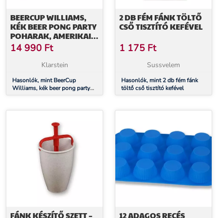
BEERCUP WILLIAMS,
2 DB FÉM FÁNK TÖLTŐ
KÉK BEER PONG PARTY
CSŐ TISZTÍTÓ KEFÉVEL
POHARAK, AMERIKAI
EGYETEMEK
14 990
Ft
1 175
Ft
STÍLUSÁBAN, 473 ML,
LABDÁCSKÁK ÉS
Klarstein
Sussvelem
SZABÁLYZAT
Hasonlók, mint BeerCup
Hasonlók, mint 2 db fém fánk
Williams, kék beer pong party
töltő cső tisztító kefével
poharak, amerikai egyetemek
stílusában, 473 ml, labdácskák
és szabályzat
FÁNK KÉSZÍTŐ SZETT –
12 ADAGOS RECÉS