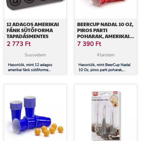
12 ADAGOS AMERIKAI
BEERCUP NADAL 10 OZ,
FÁNK SÜTŐFORMA
PIROS PARTI
TAPADÁSMENTES
POHARAK, AMERIKAI
EGYETEMI STÍLUSBAN,
2 773
Ft
7 390
Ft
295 ML,
ÚJRAFELHASZNÁLHATÓ
Sussvelem
Klarstein
Hasonlók, mint 12 adagos
Hasonlók, mint BeerCup Nadal
amerikai fánk sütőforma
10 Oz, piros parti poharak,
tapadásmentes
amerikai egyetemi stílusban,
295 ml, újrafelhasználható