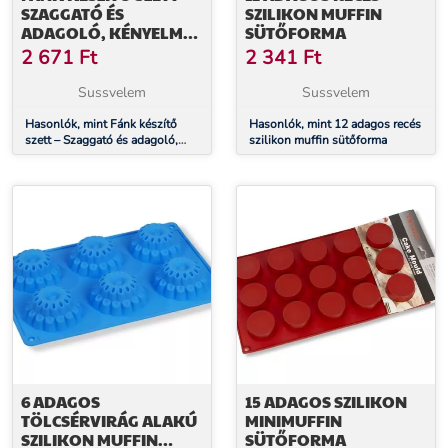
SZAGGATÓ ÉS
SZILIKON MUFFIN
ADAGOLÓ, KÉNYELMES
SÜTŐFORMA
ÉS PRAKTIKUS
2 671
Ft
2 341
Ft
Sussvelem
Sussvelem
Hasonlók, mint Fánk készítő
Hasonlók, mint 12 adagos recés
szett – Szaggató és adagoló,
szilikon muffin sütőforma
Kényelmes és praktikus
6 ADAGOS
15 ADAGOS SZILIKON
TÖLCSÉRVIRÁG ALAKÚ
MINIMUFFIN
SZILIKON MUFFIN
SÜTŐFORMA