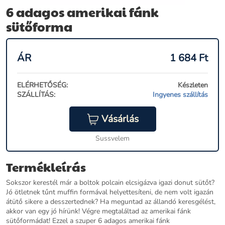
6 adagos amerikai fánk
sütőforma
ÁR
1 684
Ft
ELÉRHETŐSÉG:
Készleten
SZÁLLÍTÁS:
Ingyenes szállítás
Vásárlás
Sussvelem
Termékleírás
Sokszor kerestél már a boltok polcain elcsigázva igazi donut sütőt?
Jó ötletnek tűnt muffin formával helyettesíteni, de nem volt igazán
átütő sikere a desszertednek? Ha meguntad az állandó keresgélést,
akkor van egy jó hírünk! Végre megtaláltad az amerikai fánk
sütőformádat! Ezzel a szuper 6 adagos amerikai fánk