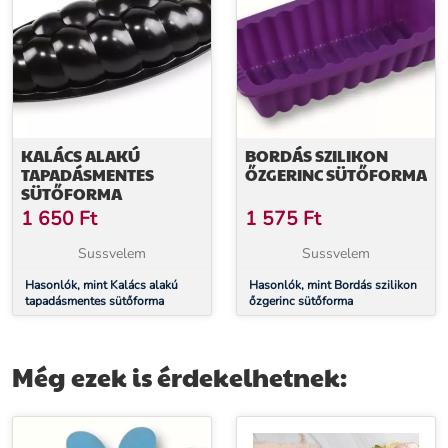
KALÁCS ALAKÚ
BORDÁS SZILIKON
TAPADÁSMENTES
ŐZGERINC SÜTŐFORMA
SÜTŐFORMA
1 650
Ft
1 575
Ft
Sussvelem
Sussvelem
Hasonlók, mint Kalács alakú
Hasonlók, mint Bordás szilikon
tapadásmentes sütőforma
őzgerinc sütőforma
Még ezek is érdekelhetnek: