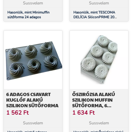
Sussvelem
Sussvelem
Hasonlók, mint Minimuffin
Hasonlók, mint TESCOMA
sütőforma 24 adagos
DELÍCIA SiliconPRIME 20
adagos Madeleine sütőforma
6 ADAGOS CSAVART
ŐSZIRÓZSA ALAKÚ
KUGLÓF ALAKÚ
SZILIKON MUFFIN
SZILIKON SÜTŐFORMA
SÜTŐFORMA, 6
ADAGOS
1 562
Ft
1 634
Ft
Sussvelem
Sussvelem