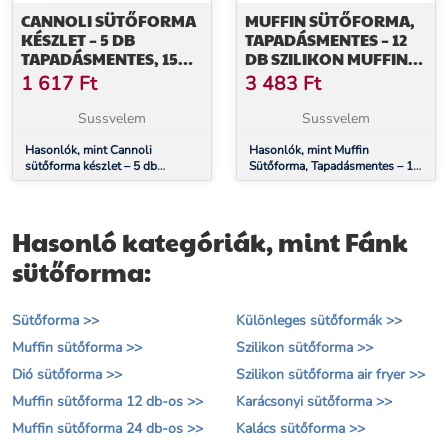
CANNOLI SÜTŐFORMA
MUFFIN SÜTŐFORMA,
KÉSZLET – 5 DB
TAPADÁSMENTES – 12
TAPADÁSMENTES, 15
DB SZILIKON MUFFIN
CM-ES MÉRET
KAPSZLIVAL
1 617
Ft
3 483
Ft
Sussvelem
Sussvelem
Hasonlók, mint Cannoli
Hasonlók, mint Muffin
sütőforma készlet – 5 db
Sütőforma, Tapadásmentes – 12
tapadásmentes, 15 cm-es méret
Db Szilikon Muffin Kapszlival
Hasonló kategóriák, mint Fánk
sütőforma:
Sütőforma >>
Különleges sütőformák >>
Muffin sütőforma >>
Szilikon sütőforma >>
Dió sütőforma >>
Szilikon sütőforma air fryer >>
Muffin sütőforma 12 db-os >>
Karácsonyi sütőforma >>
Muffin sütőforma 24 db-os >>
Kalács sütőforma >>