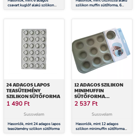
Hasonlók, mint 6 adagos
Hasonlók, mint Őszirózsa alakú
csavart kuglóf alakú szilikon
szilikon muffin sütőforma, 6
sütőforma
adagos
24 ADAGOS LAPOS
12 ADAGOS SZILIKON
TEASÜTEMÉNY
MINIMUFFIN
SZILIKON SÜTŐFORMA
SÜTŐFORMA
MEREVÍTETT
1 490
Ft
2 537
Ft
Sussvelem
Sussvelem
Hasonlók, mint 24 adagos lapos
Hasonlók, mint 12 adagos
teasütemény szilikon sütőforma
szilikon minimuffin sütőforma
merevített