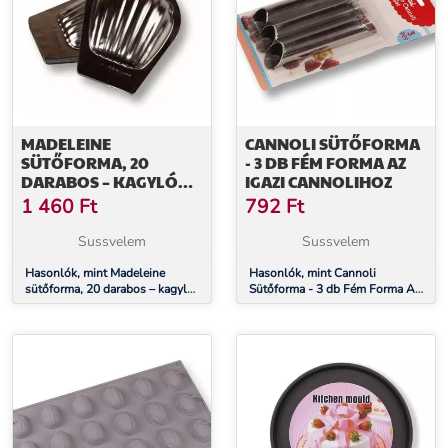
MADELEINE
CANNOLI SÜTŐFORMA
SÜTŐFORMA, 20
- 3 DB FÉM FORMA AZ
DARABOS – KAGYLÓ
IGAZI CANNOLIHOZ
ALAKÚ
1 460
Ft
792
Ft
SÜTEMÉNYEKHEZ
Sussvelem
Sussvelem
Hasonlók, mint Madeleine
Hasonlók, mint Cannoli
sütőforma, 20 darabos – kagyló
Sütőforma - 3 db Fém Forma Az
alakú süteményekhez
Igazi Cannolihoz