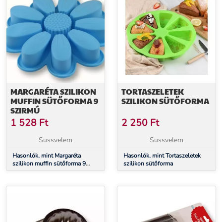
MARGARÉTA SZILIKON
TORTASZELETEK
MUFFIN SÜTŐFORMA 9
SZILIKON SÜTŐFORMA
SZIRMÚ
1 528
Ft
2 250
Ft
Sussvelem
Sussvelem
Hasonlók, mint Margaréta
Hasonlók, mint Tortaszeletek
szilikon muffin sütőforma 9
szilikon sütőforma
szirmú