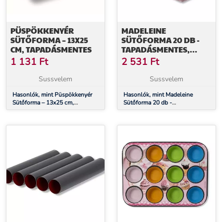
PÜSPÖKKENYÉR
MADELEINE
SÜTŐFORMA – 13X25
SÜTŐFORMA 20 DB -
CM, TAPADÁSMENTES
TAPADÁSMENTES,
KAGYLÓ SÜTIKHEZ
1 131
Ft
2 531
Ft
Sussvelem
Sussvelem
Hasonlók, mint Püspökkenyér
Hasonlók, mint Madeleine
Sütőforma – 13x25 cm,
Sütőforma 20 db -
Tapadásmentes
Tapadásmentes, Kagyló
Sütikhez