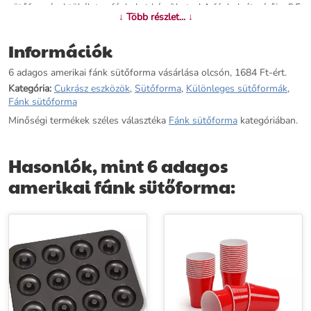
sütőformával tökéletes fánkokat készíthetsz! A fánkok átmérője: 6,5
↓ Több részlet... ↓
cm
Információk
További információk>>
6 adagos amerikai fánk sütőforma vásárlása olcsón, 1684 Ft-ért.
Kategória:
Cukrász eszközök
,
Sütőforma
,
Különleges sütőformák
,
Fánk sütőforma
Minőségi termékek széles választéka
Fánk sütőforma
kategóriában.
Hasonlók, mint 6 adagos
amerikai fánk sütőforma: