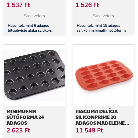
SÜTŐFORMA
1 537
Ft
1 526
Ft
Sussvelem
Sussvelem
Hasonlók, mint 6 adagos
Hasonlók, mint 15 adagos
tölcsérvirág alakú szilikon
szilikon minimuffin sütőforma
muffin sütőforma
MINIMUFFIN
TESCOMA DELÍCIA
SÜTŐFORMA 24
SILICONPRIME 20
ADAGOS
ADAGOS MADELEINE
SÜTŐFORMA
2 623
Ft
11 549
Ft