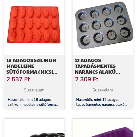
18 ADAGOS SZILIKON
12 ADAGOS
MADELEINE
TAPADÁSMENTES
SÜTŐFORMA (KICSI
NARANCS ALAKÚ
FORMÁK)
SÜTŐFORMA
2 537
Ft
2 309
Ft
Sussvelem
Sussvelem
Hasonlók, mint 18 adagos
Hasonlók, mint 12 adagos
szilikon madeleine sütőforma
tapadásmentes narancs alakú
(kicsi formák)
sütőforma