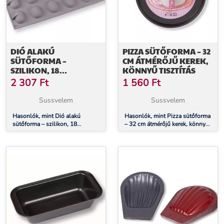
DIÓ ALAKÚ
PIZZA SÜTŐFORMA – 32
SÜTŐFORMA –
CM ÁTMÉRŐJŰ KEREK,
SZILIKON, 18
KÖNNYŰ TISZTÍTÁS
DARABOS, HÁZI
2 307
Ft
1 560
Ft
FINOMSÁGOKHOZ
Sussvelem
Sussvelem
Hasonlók, mint Dió alakú
Hasonlók, mint Pizza sütőforma
sütőforma – szilikon, 18
– 32 cm átmérőjű kerek, könnyű
darabos, házi finomságokhoz
tisztítás