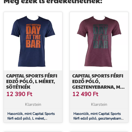
Még ezek is érdekelhetnek:
CAPITAL SPORTS FÉRFI
CAPITAL SPORTS FÉRFI
EDZŐ PÓLÓ, L MÉRET,
EDZŐ PÓLÓ,
SÖTÉTKÉK
GESZTENYEBARNA, M
MÉRET
12 390
Ft
12 490
Ft
Klarstein
Klarstein
Hasonlók, mint Capital Sports
Hasonlók, mint Capital Sports
férfi edző póló, L méret,
férfi edző póló, gesztenyebarna,
sötétkék
M méret