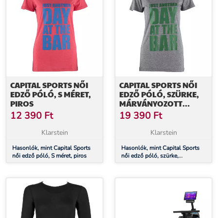
CAPITAL SPORTS NŐI
CAPITAL SPORTS NŐI
EDZŐ PÓLÓ, S MÉRET,
EDZŐ PÓLÓ, SZÜRKE,
PIROS
MÁRVÁNYOZOTT
HATÁSÚ, XL MÉRET
12 390
Ft
19 390
Ft
Klarstein
Klarstein
Hasonlók, mint Capital Sports
Hasonlók, mint Capital Sports
női edző póló, S méret, piros
női edző póló, szürke,
márványozott hatású, XL méret