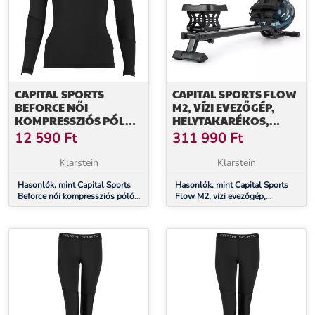
CAPITAL SPORTS
CAPITAL SPORTS FLOW
BEFORCE NŐI
M2, VÍZI EVEZŐGÉP,
KOMPRESSZIÓS PÓLÓ,
HELYTAKARÉKOS,
EDZŐ PÓLÓ, XS
EDZŐ SZÁMÍTÓGÉPPEL,
12 590
Ft
311 990
Ft
150 KG-IG
Klarstein
Klarstein
Hasonlók, mint Capital Sports
Hasonlók, mint Capital Sports
Beforce női kompressziós póló,
Flow M2, vízi evezőgép,
edző póló, XS
helytakarékos, edző
számítógéppel, 150 kg-ig