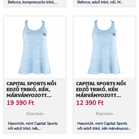
Beforce, kompressziós trikó,
Beforce, edző trikó, női, M
funkcionális fehérnemű, férfi, XL
méret, szürke
méret
CAPITAL SPORTS NŐI
CAPITAL SPORTS NŐI
EDZŐ TRIKÓ, KÉK,
EDZŐ TRIKÓ, KÉK
MÁRVÁNYOZOTT
MÁRVÁNYOZOTT
HATÁSÚ, M MÉRET
HATÁSÚ, L MÉRET
19 390
Ft
12 390
Ft
Klarstein
Klarstein
Hasonlók, mint Capital Sports
Hasonlók, mint Capital Sports
női edző trikó, kék,
női edző trikó, kék márványozott
márványozott hatású, M méret
hatású, L méret