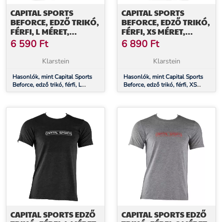
CAPITAL SPORTS
CAPITAL SPORTS
BEFORCE, EDZŐ TRIKÓ,
BEFORCE, EDZŐ TRIKÓ,
FÉRFI, L MÉRET,
FÉRFI, XS MÉRET,
SZÜRKE
SZÜRKE
6 590
Ft
6 890
Ft
Klarstein
Klarstein
Hasonlók, mint Capital Sports
Hasonlók, mint Capital Sports
Beforce, edző trikó, férfi, L
Beforce, edző trikó, férfi, XS
méret, szürke
méret, szürke
CAPITAL SPORTS EDZŐ
CAPITAL SPORTS EDZŐ