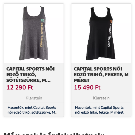
CAPITAL SPORTS NŐI
CAPITAL SPORTS NŐI
EDZŐ TRIKÓ,
EDZŐ TRIKÓ, FEKETE, M
SÖTÉTSZÜRKE, M
MÉRET
MÉRET
12 290
Ft
15 490
Ft
Klarstein
Klarstein
Hasonlók, mint Capital Sports
Hasonlók, mint Capital Sports
női edző trikó, sötétszürke, M
női edző trikó, fekete, M méret
méret