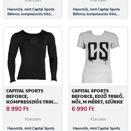
Klarstein
Klarstein
Hasonlók, mint Capital Sports
Hasonlók, mint Capital Sports
Beforce, kompressziós trikó,
Beforce, kompressziós trikó,
funkcionális fehérnemű, férfi, M
funkcionális fehérnemű, férfi, L
méret
méret
CAPITAL SPORTS
CAPITAL SPORTS
BEFORCE,
BEFORCE, EDZŐ TRIKÓ,
KOMPRESSZIÓS TRIKÓ,
NŐI, M MÉRET, SZÜRKE
FUNKCIONÁLIS
8 990
Ft
6 990
Ft
FEHÉRNEMŰ, FÉRFI, XL
MÉRET
Klarstein
Klarstein
Hasonlók, mint Capital Sports
Hasonlók, mint Capital Sports