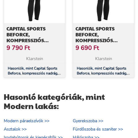
CAPITAL SPORTS
CAPITAL SPORTS
BEFORCE,
BEFORCE,
KOMPRESSZIÓS
KOMPRESSZIÓS
NADRÁG,
NADRÁG,
9 790
Ft
9 690
Ft
FUNKCIONÁLIS
FUNKCIONÁLIS
FEHÉRNEMŰ, NŐI, XS
FEHÉRNEMŰ, NŐI, S
Klarstein
Klarstein
MÉRET
MÉRET
Hasonlók, mint Capital Sports
Hasonlók, mint Capital Sports
Beforce, kompressziós nadrág,
Beforce, kompressziós nadrág,
funkcionális fehérnemű, női, XS
funkcionális fehérnemű, női, S
méret
méret
Hasonló kategóriák, mint
Modern lakás:
Modern páraelszívók >>
Gyerekszoba >>
Asztalok >>
Fürdőszoba és szaniter >>
Irodabútorok és kiegészítők >>
Hálószoba >>