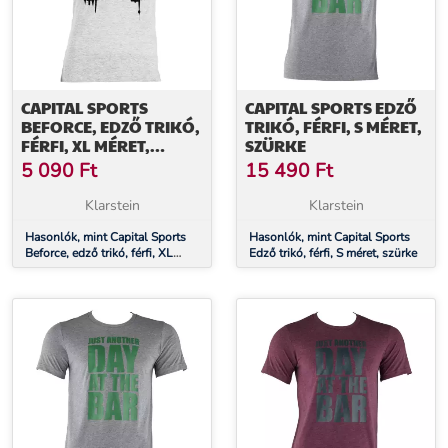
CAPITAL SPORTS
CAPITAL SPORTS EDZŐ
BEFORCE, EDZŐ TRIKÓ,
TRIKÓ, FÉRFI, S MÉRET,
FÉRFI, XL MÉRET,
SZÜRKE
SZÜRKE
5 090
Ft
15 490
Ft
Klarstein
Klarstein
Hasonlók, mint Capital Sports
Hasonlók, mint Capital Sports
Beforce, edző trikó, férfi, XL
Edző trikó, férfi, S méret, szürke
méret, szürke