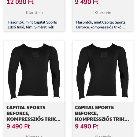
FUNKCIONÁLIS
12 090
Ft
9 490
Ft
FEHÉRNEMŰ, FÉRFI, S
MÉRET
Klarstein
Klarstein
Hasonlók, mint Capital Sports
Hasonlók, mint Capital Sports
Edző trikó, férfi, S méret, kék
Beforce, kompressziós trikó,
funkcionális fehérnemű, férfi, S
méret
CAPITAL SPORTS
CAPITAL SPORTS
BEFORCE,
BEFORCE,
KOMPRESSZIÓS TRIKÓ,
KOMPRESSZIÓS TRIKÓ,
FUNKCIONÁLIS
FUNKCIONÁLIS
9 490
Ft
9 490
Ft
FEHÉRNEMŰ, FÉRFI, M
FEHÉRNEMŰ, FÉRFI, L
MÉRET
MÉRET