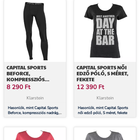
CAPITAL SPORTS
CAPITAL SPORTS NŐI
BEFORCE,
EDZŐ PÓLÓ, S MÉRET,
KOMPRESSZIÓS
FEKETE
NADRÁG,
8 290
Ft
12 390
Ft
FUNKCIONÁLIS
FEHÉRNEMŰ, FÉRFI, L
Klarstein
Klarstein
MÉRET
Hasonlók, mint Capital Sports
Hasonlók, mint Capital Sports
Beforce, kompressziós nadrág,
női edző póló, S méret, fekete
funkcionális fehérnemű, férfi, L
méret