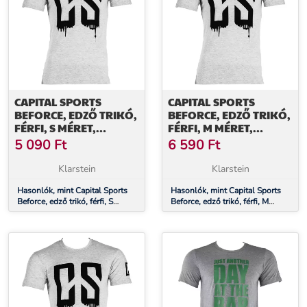
CAPITAL SPORTS
CAPITAL SPORTS
BEFORCE, EDZŐ TRIKÓ,
BEFORCE, EDZŐ TRIKÓ,
FÉRFI, S MÉRET,
FÉRFI, M MÉRET,
SZÜRKE
SZÜRKE
5 090
Ft
6 590
Ft
Klarstein
Klarstein
Hasonlók, mint Capital Sports
Hasonlók, mint Capital Sports
Beforce, edző trikó, férfi, S
Beforce, edző trikó, férfi, M
méret, szürke
méret, szürke