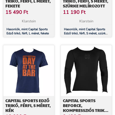
TRIKÓ, FÉRFI, L MÉRET,
TRIKÓ, FÉRFI, S MÉRET,
FEKETE
SZÜRKE MELÍROZOTT
15 490
Ft
11 190
Ft
Klarstein
Klarstein
Hasonlók, mint Capital Sports
Hasonlók, mint Capital Sports
Edző trikó, férfi, L méret, fekete
Edző trikó, férfi, S méret, szürke
melírozott
CAPITAL SPORTS EDZŐ
CAPITAL SPORTS
TRIKÓ, FÉRFI, S MÉRET,
BEFORCE,
KÉK
KOMPRESSZIÓS TRIKÓ,