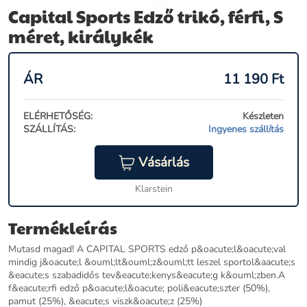
Capital Sports Edző trikó, férfi, S
méret, királykék
ÁR
11 190
Ft
ELÉRHETŐSÉG:
Készleten
SZÁLLÍTÁS:
Ingyenes szállítás
Vásárlás
Klarstein
Termékleírás
Mutasd magad! A CAPITAL SPORTS edző p&oacute;l&oacute;val
mindig j&oacute;l &ouml;lt&ouml;z&ouml;tt leszel sportol&aacute;s
&eacute;s szabadidős tev&eacute;kenys&eacute;g k&ouml;zben.A
f&eacute;rfi edző p&oacute;l&oacute; poli&eacute;szter (50%),
pamut (25%), &eacute;s viszk&oacute;z (25%)