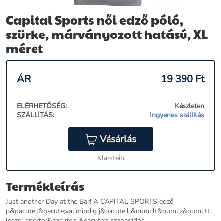
Capital Sports női edző póló,
szürke, márványozott hatású, XL
méret
ÁR
19 390
Ft
ELÉRHETŐSÉG:
Készleten
SZÁLLÍTÁS:
Ingyenes szállítás
Vásárlás
Klarstein
Termékleírás
Just another Day at the Bar! A CAPITAL SPORTS edző
p&oacute;l&oacute;val mindig j&oacute;l &ouml;lt&ouml;z&ouml;tt
leszel sportol&aacute;s &eacute;s szabadidős