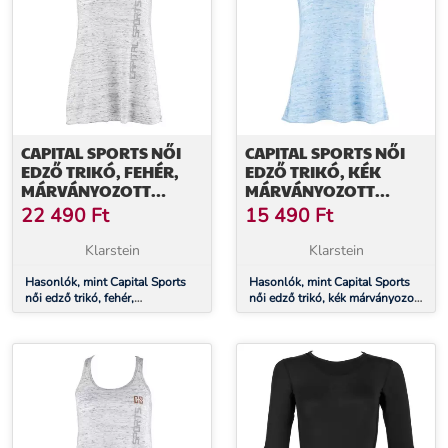
CAPITAL SPORTS NŐI
CAPITAL SPORTS NŐI
EDZŐ TRIKÓ, FEHÉR,
EDZŐ TRIKÓ, KÉK
MÁRVÁNYOZOTT
MÁRVÁNYOZOTT
HATÁSÚ, L MÉRET
HATÁSÚ, XL MÉRET
22 490
Ft
15 490
Ft
Klarstein
Klarstein
Hasonlók, mint Capital Sports
Hasonlók, mint Capital Sports
női edző trikó, fehér,
női edző trikó, kék márványozott
márványozott hatású, L méret
hatású, XL méret