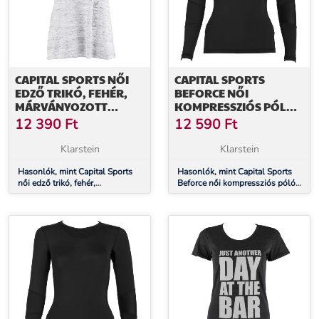
CAPITAL SPORTS NŐI
CAPITAL SPORTS
EDZŐ TRIKÓ, FEHÉR,
BEFORCE NŐI
MÁRVÁNYOZOTT
KOMPRESSZIÓS PÓLÓ,
HATÁSÚ, XL MÉRET
EDZŐ PÓLÓ, XS
12 390
Ft
12 590
Ft
Klarstein
Klarstein
Hasonlók, mint Capital Sports
Hasonlók, mint Capital Sports
női edző trikó, fehér,
Beforce női kompressziós póló,
márványozott hatású, XL méret
edző póló, XS