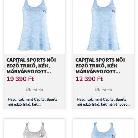
CAPITAL SPORTS NŐI
CAPITAL SPORTS NŐI
EDZŐ TRIKÓ, KÉK,
EDZŐ TRIKÓ, KÉK
MÁRVÁNYOZOTT
MÁRVÁNYOZOTT
HATÁSÚ, M MÉRET
HATÁSÚ, L MÉRET
19 390
Ft
12 390
Ft
Klarstein
Klarstein
Hasonlók, mint Capital Sports
Hasonlók, mint Capital Sports
női edző trikó, kék,
női edző trikó, kék márványozott
márványozott hatású, M méret
hatású, L méret