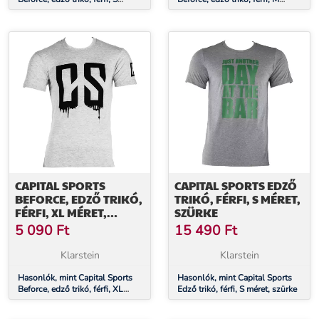
méret, szürke
méret, szürke
CAPITAL SPORTS
CAPITAL SPORTS EDZŐ
BEFORCE, EDZŐ TRIKÓ,
TRIKÓ, FÉRFI, S MÉRET,
FÉRFI, XL MÉRET,
SZÜRKE
SZÜRKE
5 090
Ft
15 490
Ft
Klarstein
Klarstein
Hasonlók, mint Capital Sports
Hasonlók, mint Capital Sports
Beforce, edző trikó, férfi, XL
Edző trikó, férfi, S méret, szürke
méret, szürke