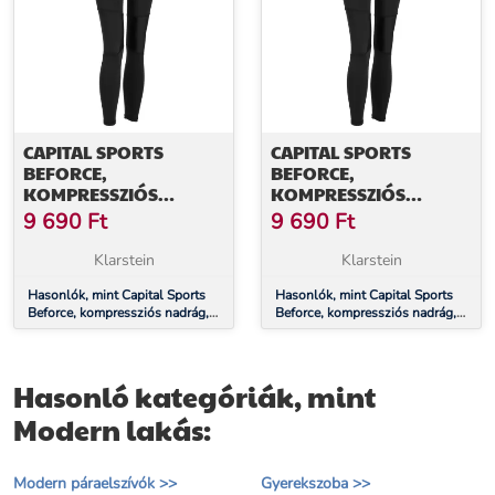
CAPITAL SPORTS
CAPITAL SPORTS
BEFORCE,
BEFORCE,
KOMPRESSZIÓS
KOMPRESSZIÓS
NADRÁG,
NADRÁG,
9 690
Ft
9 690
Ft
FUNKCIONÁLIS
FUNKCIONÁLIS
FEHÉRNEMŰ, NŐI, S
FEHÉRNEMŰ, NŐI, M
Klarstein
Klarstein
MÉRET
MÉRET
Hasonlók, mint Capital Sports
Hasonlók, mint Capital Sports
Beforce, kompressziós nadrág,
Beforce, kompressziós nadrág,
funkcionális fehérnemű, női, S
funkcionális fehérnemű, női, M
méret
méret
Hasonló kategóriák, mint
Modern lakás:
Modern páraelszívók >>
Gyerekszoba >>