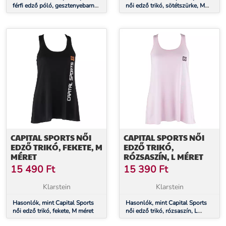
férfi edző póló, gesztenyebarna,
női edző trikó, sötétszürke, M
M méret
méret
CAPITAL SPORTS NŐI
CAPITAL SPORTS NŐI
EDZŐ TRIKÓ, FEKETE, M
EDZŐ TRIKÓ,
MÉRET
RÓZSASZÍN, L MÉRET
15 490
Ft
15 390
Ft
Klarstein
Klarstein
Hasonlók, mint Capital Sports
Hasonlók, mint Capital Sports
női edző trikó, fekete, M méret
női edző trikó, rózsaszín, L
méret