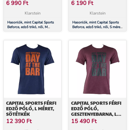
6 990
Ft
6 190
Ft
Klarstein
Klarstein
Hasonlók, mint Capital Sports
Hasonlók, mint Capital Sports
Beforce, edző trikó, női, M
Beforce, edző trikó, női, S méret,
méret, szürke
szürke
CAPITAL SPORTS FÉRFI
CAPITAL SPORTS FÉRFI
EDZŐ PÓLÓ, L MÉRET,
EDZŐ PÓLÓ,
SÖTÉTKÉK
GESZTENYEBARNA, L
MÉRET
12 390
Ft
15 490
Ft