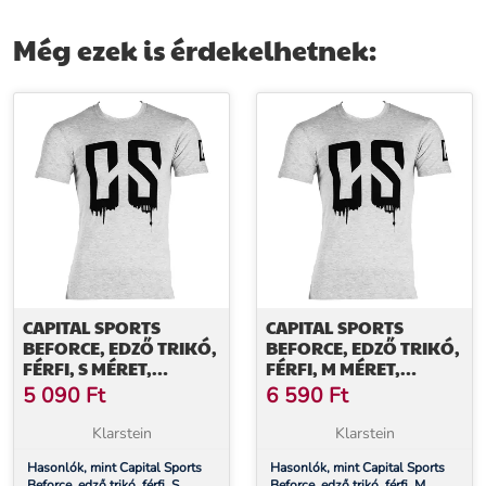
Még ezek is érdekelhetnek:
CAPITAL SPORTS
CAPITAL SPORTS
BEFORCE, EDZŐ TRIKÓ,
BEFORCE, EDZŐ TRIKÓ,
FÉRFI, S MÉRET,
FÉRFI, M MÉRET,
SZÜRKE
SZÜRKE
5 090
Ft
6 590
Ft
Klarstein
Klarstein
Hasonlók, mint Capital Sports
Hasonlók, mint Capital Sports
Beforce, edző trikó, férfi, S
Beforce, edző trikó, férfi, M