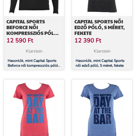
CAPITAL SPORTS
CAPITAL SPORTS NŐI
BEFORCE NŐI
EDZŐ PÓLÓ, S MÉRET,
KOMPRESSZIÓS PÓLÓ,
FEKETE
EDZŐ PÓLÓ, S
12 590
Ft
12 390
Ft
Klarstein
Klarstein
Hasonlók, mint Capital Sports
Hasonlók, mint Capital Sports
Beforce női kompressziós póló,
női edző póló, S méret, fekete
edző póló, S