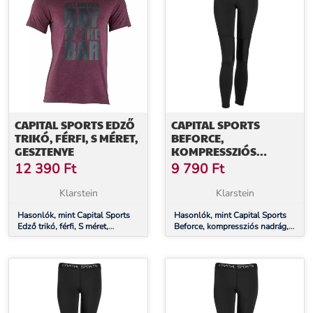
CAPITAL SPORTS EDZŐ
CAPITAL SPORTS
TRIKÓ, FÉRFI, S MÉRET,
BEFORCE,
GESZTENYE
KOMPRESSZIÓS
NADRÁG,
12 390
Ft
9 790
Ft
FUNKCIONÁLIS
FEHÉRNEMŰ, NŐI, XS
Klarstein
Klarstein
MÉRET
Hasonlók, mint Capital Sports
Hasonlók, mint Capital Sports
Edző trikó, férfi, S méret,
Beforce, kompressziós nadrág,
gesztenye
funkcionális fehérnemű, női, XS
méret