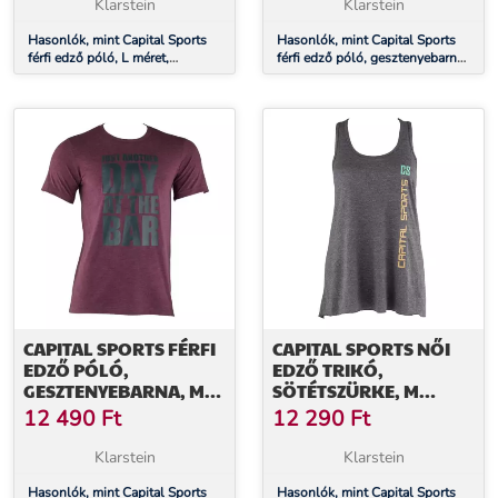
Klarstein
Klarstein
Hasonlók, mint Capital Sports
Hasonlók, mint Capital Sports
férfi edző póló, L méret,
férfi edző póló, gesztenyebarna,
sötétkék
L méret
CAPITAL SPORTS FÉRFI
CAPITAL SPORTS NŐI
EDZŐ PÓLÓ,
EDZŐ TRIKÓ,
GESZTENYEBARNA, M
SÖTÉTSZÜRKE, M
MÉRET
MÉRET
12 490
Ft
12 290
Ft
Klarstein
Klarstein
Hasonlók, mint Capital Sports
Hasonlók, mint Capital Sports