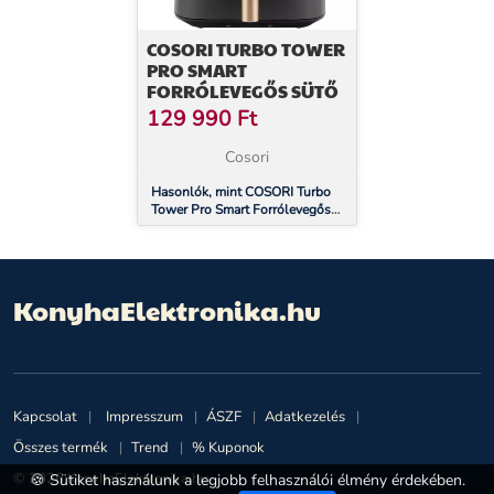
COSORI TURBO TOWER
PRO SMART
FORRÓLEVEGŐS SÜTŐ
129 990
Ft
Cosori
Hasonlók, mint COSORI Turbo
Tower Pro Smart Forrólevegős
Sütő
KonyhaElektronika.hu
Kapcsolat
Impresszum
ÁSZF
Adatkezelés
Összes termék
Trend
% Kuponok
© 2026 KonyhaElektronika.hu
🍪 Sütiket használunk a legjobb felhasználói élmény érdekében.