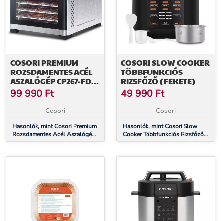
COSORI PREMIUM
COSORI SLOW COOKER
ROZSDAMENTES ACÉL
TÖBBFUNKCIÓS
ASZALÓGÉP CP267-FD-
RIZSFŐZŐ (FEKETE)
RXS
99 990
Ft
49 990
Ft
Cosori
Cosori
Hasonlók, mint Cosori Premium
Hasonlók, mint Cosori Slow
Rozsdamentes Acél Aszalógép
Cooker Többfunkciós Rizsfőző
CP267-FD-RXS
(Fekete)