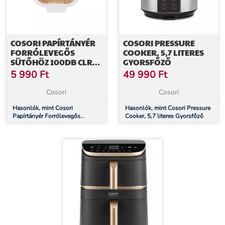
COSORI PAPÍRTÁNYÉR
COSORI PRESSURE
FORRÓLEVEGŐS
COOKER, 5,7 LITERES
SÜTŐHÖZ 100DB CLR-
GYORSFŐZŐ
R601-NEU
5 990
Ft
49 990
Ft
Cosori
Cosori
Hasonlók, mint Cosori
Hasonlók, mint Cosori Pressure
Papírtányér Forrólevegős
Cooker, 5,7 literes Gyorsfőző
Sütőhöz 100db CLR-R601-NEU