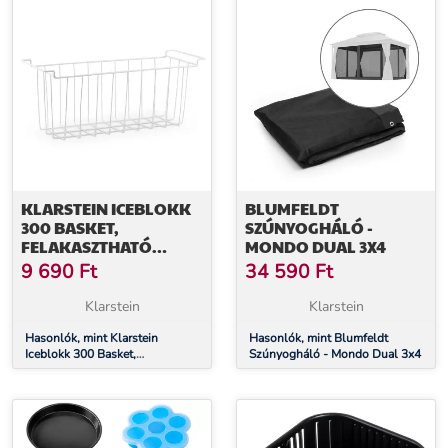
KLARSTEIN ICEBLOKK
BLUMFELDT
300 BASKET,
SZÚNYOGHÁLÓ -
FELAKASZTHATÓ
MONDO DUAL 3X4
KOSÁR A
9 690
Ft
34 590
Ft
FAGYASZTÓBA,
KIEGÉSZÍTŐ,
Klarstein
Klarstein
PÓTDARAB
Hasonlók, mint Klarstein
Hasonlók, mint Blumfeldt
Iceblokk 300 Basket,
Szúnyogháló - Mondo Dual 3x4
felakasztható kosár a
fagyasztóba, kiegészítő,
pótdarab