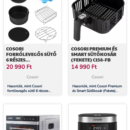
COSORI
COSORI PREMIUM ÉS
FORRÓLEVEGŐS SÜTŐ
SMART SÜTŐKOSÁR
6 RÉSZES
(FEKETE) C158-FB
TARTOZÉKKÉSZLET
20 990
Ft
14 990
Ft
C158-6AC
Cosori
Cosori
Hasonlók, mint Cosori
Hasonlók, mint Cosori Premium
forrólevegős sütő 6 részes
és Smart Sütőkosár (Fekete)
tartozékkészlet C158-6AC
C158-FB