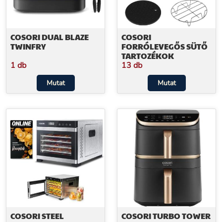
COSORI DUAL BLAZE
COSORI
TWINFRY
FORRÓLEVEGŐS SÜTŐ
TARTOZÉKOK
1 db
13 db
Mutat
Mutat
COSORI STEEL
COSORI TURBO TOWER