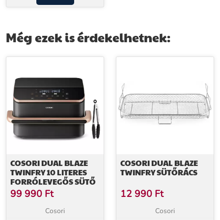
Még ezek is érdekelhetnek:
COSORI DUAL BLAZE
COSORI DUAL BLAZE
TWINFRY 10 LITERES
TWINFRY SÜTŐRÁCS
FORRÓLEVEGŐS SÜTŐ
99 990
Ft
12 990
Ft
Cosori
Cosori