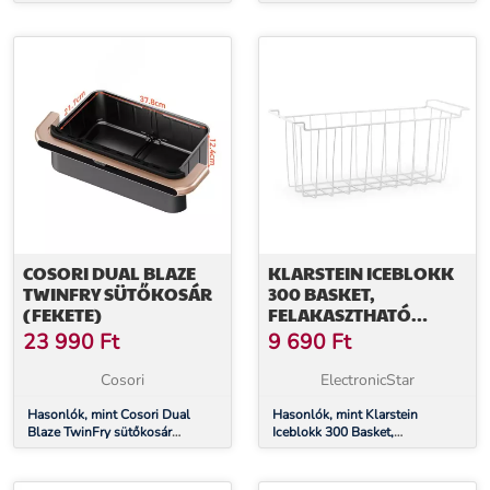
Forrólevegős Sütő fehér színben
COSORI DUAL BLAZE
KLARSTEIN ICEBLOKK
TWINFRY SÜTŐKOSÁR
300 BASKET,
(FEKETE)
FELAKASZTHATÓ
KOSÁR A
23 990
Ft
9 690
Ft
FAGYASZTÓBA,
KIEGÉSZÍTŐ,
Cosori
ElectronicStar
PÓTDARAB
Hasonlók, mint Cosori Dual
Hasonlók, mint Klarstein
Blaze TwinFry sütőkosár
Iceblokk 300 Basket,
(fekete)
felakasztható kosár a
fagyasztóba, kiegészítő,
pótdarab