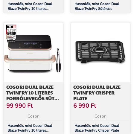
Hasonlók, mint Cosori Dual
Hasonlók, mint Cosori Dual
Blaze TwinFry 10 literes
Blaze TwinFry Sütőrács
Forrólevegős Sütő
COSORI DUAL BLAZE
COSORI DUAL BLAZE
TWINFRY 10 LITERES
TWINFRY CRISPER
FORRÓLEVEGŐS SÜTŐ
PLATE
FEHÉR SZÍNBEN
99 990
Ft
6 990
Ft
Cosori
Cosori
Hasonlók, mint Cosori Dual
Hasonlók, mint Cosori Dual
Blaze TwinFry 10 literes
Blaze TwinFry Crisper Plate