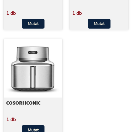
1 db
1 db
Mutat
Mutat
COSORI ICONIC
1 db
Mutat