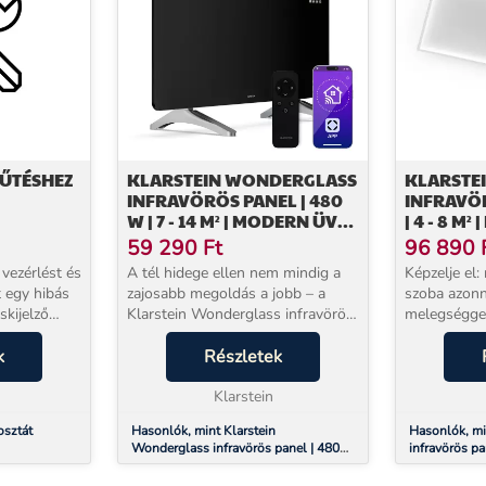
FŰTÉSHEZ
KLARSTEIN WONDERGLASS
KLARSTE
INFRAVÖRÖS PANEL | 480
INFRAVÖR
W | 7 - 14 M² | MODERN ÜVEG
| 4 - 8 M²
DESIGN | 90 CM X 58 CM
KIALAKÍTÁ
59 290
Ft
96 890
CM
 vezérlést és
A tél hidege ellen nem mindig a
Képzelje el: 
 egy hibás
zajosabb megoldás a jobb – a
szoba azonn
skijelző
Klarstein Wonderglass infravörös
melegséggel
hetetlen a
hőpanel csendben, egyenletesen
zajtalanul, 
övetéséhez
k
és villámgyorsan melegít:
Részletek
por felkavar
mindössze 2–3 perc alatt
Wondersky 
shoz...
érezhetően kellemes hőt ...
Klarstein
pontosan ezt
osztát
Hasonlók, mint Klarstein
Hasonlók, mi
Wonderglass infravörös panel | 480
infravörös pa
W | 7 - 14 m² | Modern üveg design |
Minimalista k
90 cm x 58 cm
cm