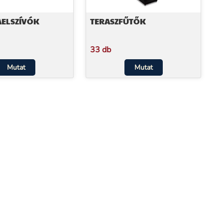
AELSZÍVÓK
TERASZFŰTŐK
33 db
Mutat
Mutat