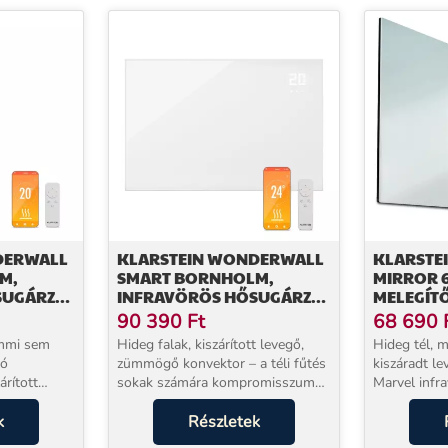
DERWALL
KLARSTEIN WONDERWALL
KLARSTE
M,
SMART BORNHOLM,
MIRROR 
SUGÁRZÓ,
INFRAVÖRÖS HŐSUGÁRZÓ,
MELEGÍTŐ
 W,
120 X 80 CM, 980 W,
IDŐZÍTŐ,
90 390
Ft
68 690
APPLIKÁCIÓ
emmi sem
Hideg falak, kiszárított levegő,
Hideg tél, 
ló
zümmögő konvektor – a téli fűtés
kiszáradt le
árított
sokak számára kompromisszumok
Marvel infr
sorozata. A Klarstein Wonderwall
mindezt me
 infrared
k
Smart Bornholm infrarotpanel
Részletek
teljesítménn
elítést
másképp gondolkodik: 600 W
3 percen be