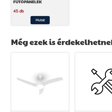
FŰTŐPANELEK
45 db
Mutat
Még ezek is érdekelhetne