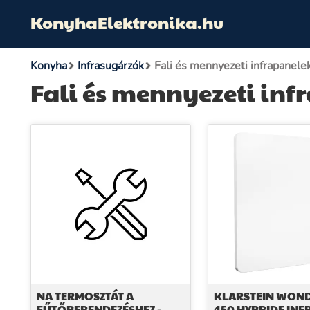
KonyhaElektronika.hu
Konyha
Infrasugárzók
Fali és mennyezeti infrapanele
Fali és mennyezeti inf
NA TERMOSZTÁT A
KLARSTEIN WON
FŰTŐBERENDEZÉSHEZ -
450 HYBRIDE IN