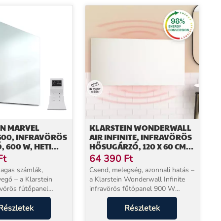
IN MARVEL
KLARSTEIN WONDERWALL
600, INFRAVÖRÖS
AIR INFINITE, INFRAVÖRÖS
, 600 W, HETI
HŐSUGÁRZÓ, 120 X 60 CM,
 TÜKÖR
720 W, FALI, TÁVIRÁNYÍTÓ,
Ft
64 390
Ft
FEHÉR
magas számlák,
Csend, melegség, azonnali hatás –
vegő – a Klarstein
a Klarstein Wonderwall Infinite
avörös fűtőpanel
infravörös fűtőpanel 900 W
goldja: 900 W
teljesítménnyel egyenletesen
yel, zajtalanul, már 2–
Részletek
melegíti fel a nappalt, a
Részletek
lül érezhető meleget
dolgozószobát és a hálószobát,