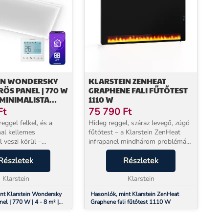
IN WONDERSKY
KLARSTEIN ZENHEAT
ÖS PANEL | 770 W
GRAPHENE FALI FŰTŐTEST
 | MINIMALISTA
1110 W
S | 120 CM X 60
Ft
75 790
Ft
reggel felkel, és a
Hideg reggel, száraz levegő, zúgó
al kellemes
fűtőtest – a Klarstein ZenHeat
 veszi körül –
infrapanel mindhárom problémát
száraz levegő nélkül,
egyszerre szünteti meg. 600 W
ása nélkül. A Klarstein
Részletek
infravörös sugárzással pontosan
Részletek
infravörös hősugárzó
Önt és a körülötte lévő felületeket
 nyúj...
Klarstein
melegí...
Klarstein
nt Klarstein Wondersky
Hasonlók, mint Klarstein ZenHeat
nel | 770 W | 4 - 8 m² |
Graphene fali fűtőtest 1110 W
ialakítás | 120 cm x 60