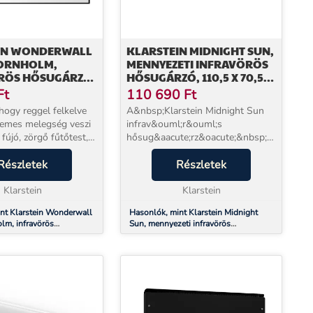
IN WONDERWALL
KLARSTEIN MIDNIGHT SUN,
ORNHOLM,
MENNYEZETI INFRAVÖRÖS
RÖS HŐSUGÁRZÓ,
HŐSUGÁRZÓ, 110,5 X 70,5
CM, 600 W,
CM, 600 W
Ft
110 690
Ft
CIÓ
 hogy reggel felkelve
A&nbsp;Klarstein Midnight Sun
lemes melegség veszi
infrav&ouml;r&ouml;s
fújó, zörgő fűtőtest,
hősug&aacute;rz&oacute;&nbsp;nagyon
es, egyenletes
hat&eacute;kony &eacute;s
ugárzás. A Klarstein
Részletek
helytakar&eacute;kos, kellemes
Részletek
 Smart Bornholm
hőt hoz l&eacute;tre &eacute;s
 ny...
Klarstein
minden szob&aacute;t leny...
Klarstein
nt Klarstein Wonderwall
Hasonlók, mint Klarstein Midnight
lm, infravörös
Sun, mennyezeti infravörös
00 x 60 cm, 600 W,
hősugárzó, 110,5 x 70,5 cm, 600 W