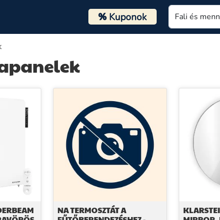
%
Kuponok
k
rapanelek
DERBEAM
NA TERMOSZTÁT A
KLARSTE
FRAVÖRÖS
FŰTŐBERENDEZÉSHEZ -
MIRROR,