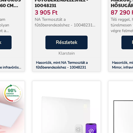
60 CM
10048231
HŐSUGÁRZ
TŐ
IDŐZÍTŐ,
3 905
Ft
87 290
TÜKÖR
eam
NA Termosztát a
Téli reggel,
olyan
fűtőberendezéshez - 10048231...
türelmesen 
nt a
végre felmel
endes,
Marvel Mirr
 Nincs
k
Részletek
fűtőpanel 9
ás, nincs
egészen má
k
Klarstein
levegőt, han
Hasonlók, mint NA Termosztát a
Hasonlók, mi
 infravörös
fűtőberendezéshez - 10048231
Mirror, infr
50 W Heti
heti időzítő, 