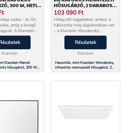
Ó, 300 W, HETI
HŐSUGÁRZÓ, 2 DARABOS
 IP54, KÖR ALAKÚ
SZETT , 60 X 6,5 X 60 CM (SZ
Ft
103 090
Ft
X M X H), 350 W, IP45
 hideg szoba – és Ön
Hideg téli reggeleken, amikor a
várja, amíg a levegő
hálószoba még jégpáncélban van
egszik. A Klarstein
– a Klarstein Wondersky
or infravörös
infravörös fűtőpanel 2–3 percen
00 W teljesítménnyel
Részletek
belül kellemes meleget áraszt.
Részletek
sképp működik: nem a
Nem a levegőt fűti, hanem
em ...
Klarstein
közvetlenül Önt és a fal...
Klarstein
nt Klarstein Marvel
Hasonlók, mint Klarstein Wondersky,
avörös hősugárzó, 300 W,
infravörös mennyezeti hősugárzó, 2
IP54, kör alakú tükör
darabos szett , 60 x 6,5 x 60 cm (Sz x
M x H), 350 W, IP45