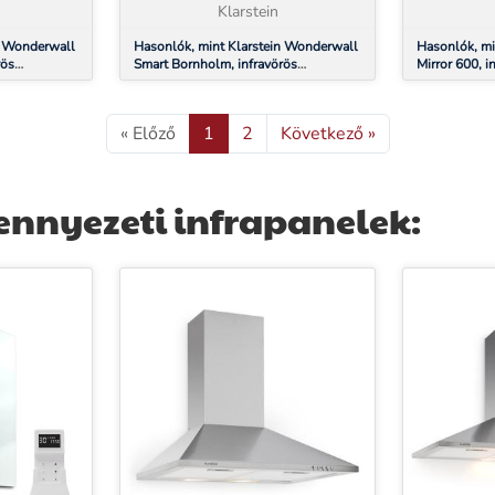
tménnyel
teljesítménnyel...
Klarstein
ad – előfűtés
n Wonderwall
Hasonlók, mint Klarstein Wonderwall
Hasonlók, mi
rös
Smart Bornholm, infravörös
Mirror 600, i
 1200 W,
hősugárzó, 120 x 80 cm, 980 W,
W, heti időzí
applikáció
« Előző
1
2
Következő »
ennyezeti infrapanelek: