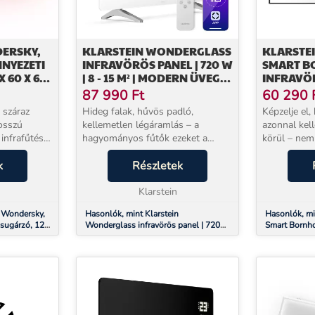
ERSKY,
KLARSTEIN WONDERGLASS
KLARSTE
NYEZETI
INFRAVÖRÖS PANEL | 720 W
SMART B
 60 X 6,5
| 8 - 15 M² | MODERN ÜVEG
INFRAVÖ
CM (SZXMXM), 700 W, IP45
DESIGN | 120 CM X 68 CM
100 X 60 
87 990
Ft
60 290
APPLIKÁ
 száraz
Hideg falak, hűvös padló,
Képzelje el,
osszú
kellemetlen légáramlás – a
azonnal kel
 infrafűtés
hagyományos fűtők ezeket a
körül – nem 
ínál. A
problémákat nem oldják meg,
hanem csend
 1 200 W
k
csak a levegőt melegítik fel, ami
Részletek
infravörös s
nel már 2–3
azonnal a mennyezet felé száll. A
Wonderwall
Klarstein Wonderglass in...
Klarstein
pontosan ezt
n Wondersky,
Hasonlók, mint Klarstein
Hasonlók, mi
ősugárzó, 120
Wonderglass infravörös panel | 720
Smart Bornho
x 60 x 6,5 cm (SzxMxM), 700 W, IP45
W | 8 - 15 m² | Modern üveg design |
hősugárzó, 1
120 cm x 68 cm
applikáció