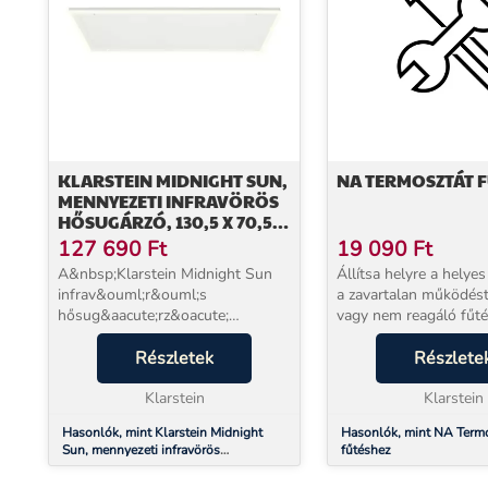
KLARSTEIN MIDNIGHT SUN,
NA TERMOSZTÁT 
MENNYEZETI INFRAVÖRÖS
HŐSUGÁRZÓ, 130,5 X 70,5
CM, 800 W, FEHÉR
127 690
Ft
19 090
Ft
A&nbsp;Klarstein Midnight Sun
Állítsa helyre a helyes
infrav&ouml;r&ouml;s
a zavartalan működést
hősug&aacute;rz&oacute;
vagy nem reagáló fűté
hat&eacute;kony &eacute;s
cseréjével. Ez elenged
helytakar&eacute;kos
Részletek
beállítások nyomon k
Részlete
m&oacute;don teremt kellemes
és a pontos
meleget &eacute;s hat&aacute;sos
Klarstein
hőmérsékletszabályozá
Klarstein
dekorat&iacute;v...
Hasonlók, mint Klarstein Midnight
Hasonlók, mint NA Term
Sun, mennyezeti infravörös
fűtéshez
hősugárzó, 130,5 x 70,5 cm, 800 W,
fehér