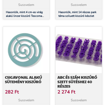
Sussvelem
Sussvelem
Hasonlók, mint 4 cm-es virág
Hasonlók, mint 14 részes park
alakú linzer kiszúró Tescoma
téma sziluett kiszúró készlet
Delícia
CSIGAVONAL ALAKÚ
ABC ÉS SZÁM KISZÚRÓ
SÜTEMÉNY KISZÚRÓ
SZETT SÜTÉSHEZ 40
RÉSZES
282
Ft
2 274
Ft
Sussvelem
Sussvelem