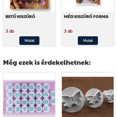
BETŰ KISZÚRÓ
MÉZI KISZÚRÓ FORMA
3 db
3 db
Mutat
Mutat
Még ezek is érdekelhetnek: