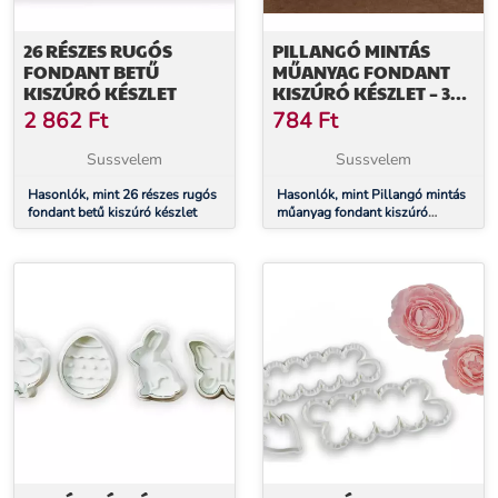
26 RÉSZES RUGÓS
PILLANGÓ MINTÁS
FONDANT BETŰ
MŰANYAG FONDANT
KISZÚRÓ KÉSZLET
KISZÚRÓ KÉSZLET – 3
DB KÜLÖNBÖZŐ
2 862
Ft
784
Ft
MÉRETBEN
Sussvelem
Sussvelem
Hasonlók, mint 26 részes rugós
Hasonlók, mint Pillangó mintás
fondant betű kiszúró készlet
műanyag fondant kiszúró
készlet – 3 db különböző
méretben