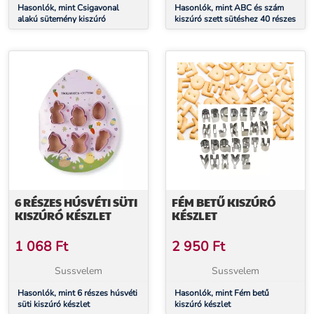
Hasonlók, mint Csigavonal
Hasonlók, mint ABC és szám
alakú sütemény kiszúró
kiszúró szett sütéshez 40 részes
6 RÉSZES HÚSVÉTI SÜTI
FÉM BETŰ KISZÚRÓ
KISZÚRÓ KÉSZLET
KÉSZLET
1 068
Ft
2 950
Ft
Sussvelem
Sussvelem
Hasonlók, mint 6 részes húsvéti
Hasonlók, mint Fém betű
süti kiszúró készlet
kiszúró készlet