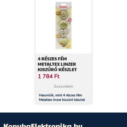
4 RÉSZES FÉM
METALTEX LINZER
KISZÚRÓ KÉSZLET
1 784
Ft
Sussvelem
Hasonlók, mint 4 részes fém
Metaltex linzer kiszúró készlet
KonyhaElektronika.hu