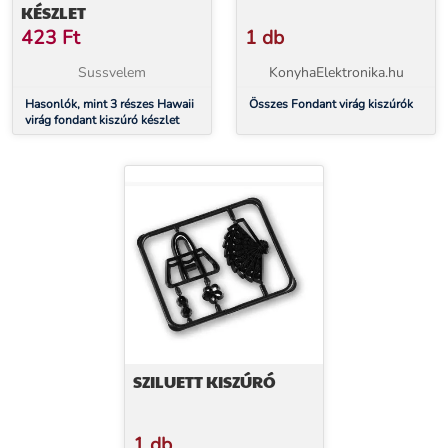
KÉSZLET
423
Ft
1 db
Sussvelem
KonyhaElektronika.hu
Hasonlók, mint 3 részes Hawaii
Összes Fondant virág kiszúrók
virág fondant kiszúró készlet
SZILUETT KISZÚRÓ
1 db