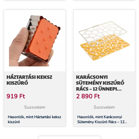
HÁZTARTÁSI KEKSZ
KARÁCSONYI
KISZÚRÓ
SÜTEMÉNY KISZÚRÓ
RÁCS – 12 ÜNNEPI
FORMA EGYBEN
919
Ft
2 890
Ft
Sussvelem
Sussvelem
Hasonlók, mint Háztartási keksz
Hasonlók, mint Karácsonyi
kiszúró
Sütemény Kiszúró Rács – 12
Ünnepi Forma Egyben