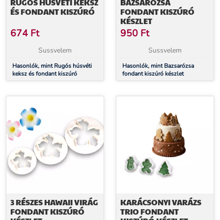
RUGÓS HÚSVÉTI KEKSZ
BAZSARÓZSA
ÉS FONDANT KISZÚRÓ
FONDANT KISZÚRÓ
KÉSZLET
674
Ft
950
Ft
Sussvelem
Sussvelem
Hasonlók, mint Rugós húsvéti
Hasonlók, mint Bazsarózsa
keksz és fondant kiszúró
fondant kiszúró készlet
3 RÉSZES HAWAII VIRÁG
KARÁCSONYI VARÁZS
FONDANT KISZÚRÓ
TRIO FONDANT