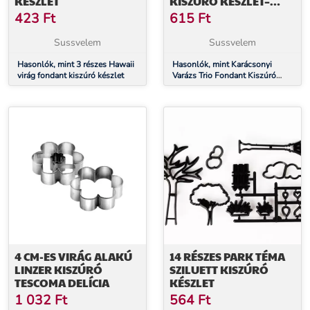
KÉSZLET
KISZÚRÓ KÉSZLET–
FENYŐ, MÉZI,
423
Ft
615
Ft
HÓEMBER
Sussvelem
Sussvelem
Hasonlók, mint 3 részes Hawaii
Hasonlók, mint Karácsonyi
virág fondant kiszúró készlet
Varázs Trio Fondant Kiszúró
Készlet– Fenyő, Mézi, Hóember
4 CM-ES VIRÁG ALAKÚ
14 RÉSZES PARK TÉMA
LINZER KISZÚRÓ
SZILUETT KISZÚRÓ
TESCOMA DELÍCIA
KÉSZLET
1 032
Ft
564
Ft