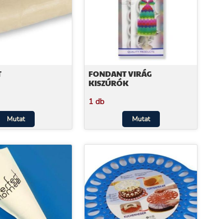
T
FONDANT VIRÁG
KISZÚRÓK
1 db
Mutat
Mutat