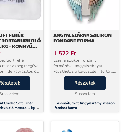
OFT FEHÉR
ANGYALSZÁRNY SZILIKON
 TORTABURKOLÓ
FONDANT FORMA
1 KG - KÖNNYŰ
ZÁS
t
1 522
Ft
dec Soft fehér
Ezzel a szilikon fondant
ó massza segítségével
formázóval angyalszárnyat
om, de káprázatos és
készíthetsz a keresztelői tortára .
ekben tündöklő
Hőálló, ezért süthető és
zíthetsz! Ez az Unidec
Részletek
fagyasztható. Rugalmas szilikon
Részletek
yon könnyen
anyagának köszönhetően
 simítható, ne...
Sussvelem
könnyen kifordíthat...
Sussvelem
nt Unidec Soft Fehér
Hasonlók, mint Angyalszárny szilikon
aburkoló Massza, 1 kg -
fondant forma
lmazás