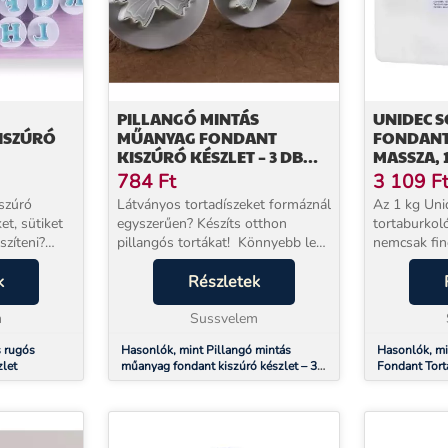
PILLANGÓ MINTÁS
UNIDEC S
ISZÚRÓ
MŰANYAG FONDANT
FONDANT
KISZÚRÓ KÉSZLET – 3 DB
MASSZA, 
KÜLÖNBÖZŐ MÉRETBEN
ALKALMA
784
Ft
3 109
F
iszúró
Látványos tortadíszeket formáznál
Az 1 kg Uni
et, sütiket
egyszerűen? Készíts otthon
tortaburkol
szíteni?
pillangós tortákat! Könnyebb lesz
nemcsak fin
ós fondant
mint gondolnád! 3 különböző
egyedi szín
el könnyedén
k
méretű pillangót ( 3,5 cm, 5 cm,
Részletek
tortákat kés
ból,
6,5 cm) formálhatsz ennek a ...
massza nag
m
Sussvelem
nyújtható és
s rugós
Hasonlók, mint Pillangó mintás
Hasonlók, mi
zlet
műanyag fondant kiszúró készlet – 3
Fondant Tort
db különböző méretben
Könnyű Alka