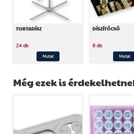
TORTADÍSZ
DÍSZÍTŐCSŐ
24 db
8 db
Mutat
Mutat
Még ezek is érdekelhetne