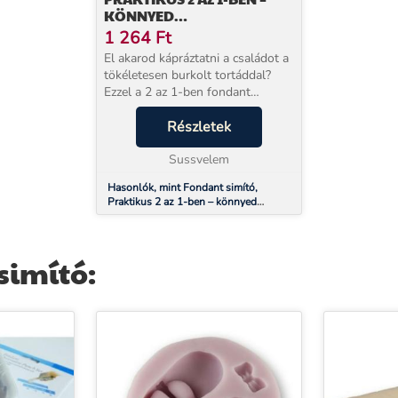
KÖNNYED
TORTADÍSZÍTÉSHEZ
1 264
Ft
El akarod kápráztatni a családot a
tökéletesen burkolt tortáddal?
Ezzel a 2 az 1-ben fondant
simítóval gyerekjáték lesz a torta
bevonás! Miért más ez a fondant
Részletek
simító, mint a többi? Mert a...
Sussvelem
Hasonlók, mint Fondant simító,
Praktikus 2 az 1-ben – könnyed
tortadíszítéshez
simító: