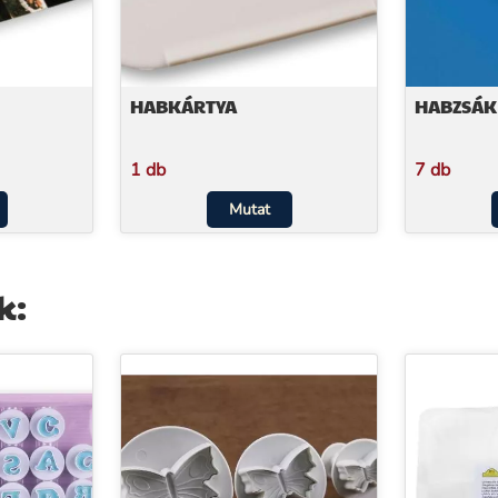
HABKÁRTYA
HABZSÁK
1 db
7 db
Mutat
k: