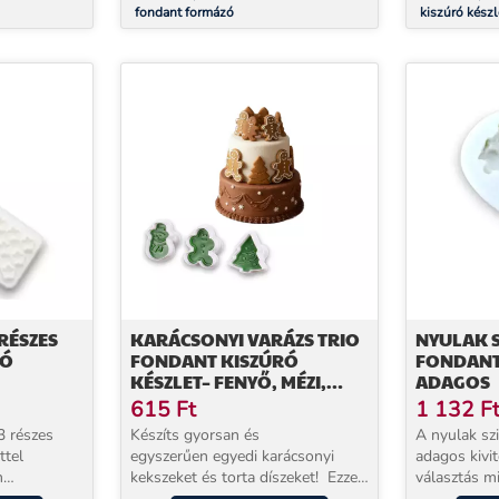
fondant formázó
kiszúró készl
RÉSZES
KARÁCSONYI VARÁZS TRIO
NYULAK 
RÓ
FONDANT KISZÚRÓ
FONDANT
KÉSZLET– FENYŐ, MÉZI,
ADAGOS
HÓEMBER
615
Ft
1 132
F
3 részes
Készíts gyorsan és
A nyulak sz
ttel
egyszerűen egyedi karácsonyi
adagos kivit
n
kekszeket és torta díszeket! Ezzel
választás m
orma méretű
a Fenyőfa, mézi és hóember alakú
számára, aki