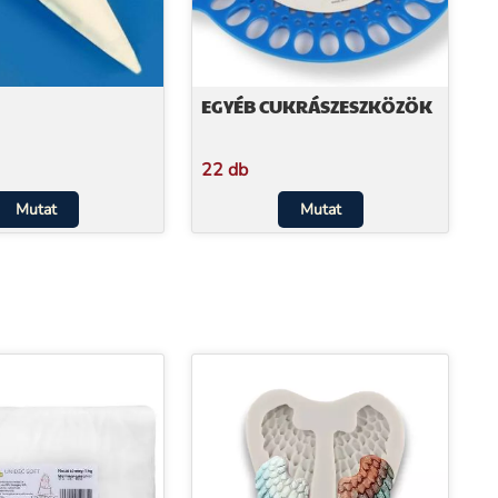
EGYÉB CUKRÁSZESZKÖZÖK
22 db
Mutat
Mutat