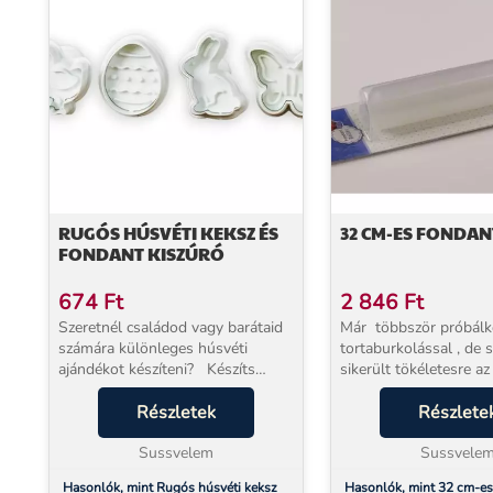
RUGÓS HÚSVÉTI KEKSZ ÉS
32 CM-ES FONDAN
FONDANT KISZÚRÓ
674
Ft
2 846
Ft
Szeretnél családod vagy barátaid
Már többször próbálk
számára különleges húsvéti
tortaburkolással , de
ajándékot készíteni? Készíts
sikerült tökéletesre a
egyedi kekszeket és fondant
akkor ideje elgondolk
díszeket! A kiszúrók használata
Részletek
hogy a megfelelő esz
Részlete
egyszerű, gyors, az eredmény
használod-e? Ezzel a nem tapadó
mégis különleg...
Sussvelem
műanyagból...
Sussvele
Hasonlók, mint Rugós húsvéti keksz
Hasonlók, mint 32 cm-es