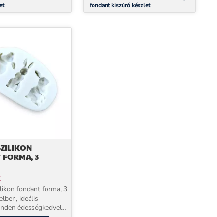
et
fondant kiszúró készlet
SZILIKON
 FORMA, 3
t
ilikon fondant forma, 3
elben, ideális
inden édességkedvelő
 szeretne egyedi,