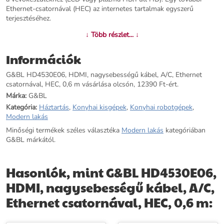
Ethernet-csatornával (HEC) az internetes tartalmak egyszerű
terjesztéséhez.
↓ Több részlet... ↓
További információk>>
Információk
G&BL HD4530E06, HDMI, nagysebességű kábel, A/C, Ethernet
csatornával, HEC, 0,6 m vásárlása olcsón, 12390 Ft-ért.
Márka:
G&BL
Kategória:
Háztartás
,
Konyhai kisgépek
,
Konyhai robotgépek
,
Modern lakás
Minőségi termékek széles választéka
Modern lakás
kategóriában
G&BL márkától.
Hasonlók, mint G&BL HD4530E06,
HDMI, nagysebességű kábel, A/C,
Ethernet csatornával, HEC, 0,6 m: