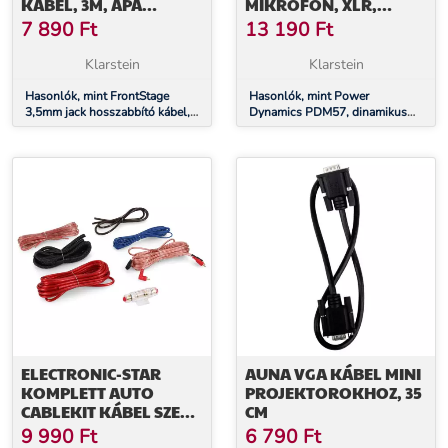
KÁBEL, 3M, APA
MIKROFON, XLR,
ANYÁHOZ, SZTEREÓ
KÁBEL, TARTÓ,
7 890
Ft
13 190
Ft
ADAPTER MELLÉKELVE
Klarstein
Klarstein
Hasonlók, mint FrontStage
Hasonlók, mint Power
3,5mm jack hosszabbító kábel,
Dynamics PDM57, dinamikus
3m, apa anyához, sztereó
mikrofon, XLR, kábel, tartó,
adapter mellékelve
ELECTRONIC-STAR
AUNA VGA KÁBEL MINI
KOMPLETT AUTO
PROJEKTOROKHOZ, 35
CABLEKIT KÁBEL SZETT,
CM
ARANYOZOTT, 60 A,
9 990
Ft
6 790
Ft