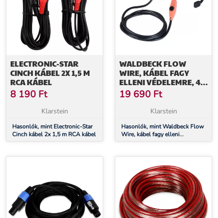
ELECTRONIC-STAR
WALDBECK FLOW
CINCH KÁBEL 2X 1,5 M
WIRE, KÁBEL FAGY
RCA KÁBEL
ELLENI VÉDELEMRE, 4
M, TERMOSZTÁTTAL,
8 190
Ft
19 690
Ft
IP68
Klarstein
Klarstein
Hasonlók, mint Electronic-Star
Hasonlók, mint Waldbeck Flow
Cinch kábel 2x 1,5 m RCA kábel
Wire, kábel fagy elleni
védelemre, 4 m, termosztáttal,
IP68