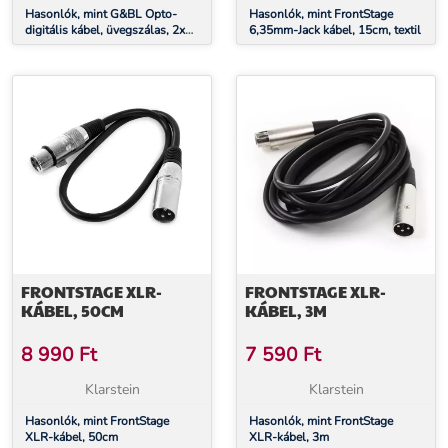
Hasonlók, mint G&BL Opto-
Hasonlók, mint FrontStage
digitális kábel, üvegszálas, 2x
6,35mm-Jack kábel, 15cm, textil
Toslink, hossza 0,6 m
FRONTSTAGE XLR-
FRONTSTAGE XLR-
KÁBEL, 50CM
KÁBEL, 3M
8 990
Ft
7 590
Ft
Klarstein
Klarstein
Hasonlók, mint FrontStage
Hasonlók, mint FrontStage
XLR-kábel, 50cm
XLR-kábel, 3m