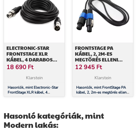
ELECTRONIC-STAR
FRONTSTAGE PA
FRONTSTAGE XLR
KÁBEL, 2, 2M-ES
KÁBEL, 4 DARABOS
MEGTÖRÉS ELLENI
KÉSZLET, 6 M, MALE-
VÉDELEM KÉSZLET
18 690
Ft
12 945
Ft
FEMALE
Klarstein
Klarstein
Hasonlók, mint Electronic-Star
Hasonlók, mint FrontStage PA
FrontStage XLR kábel, 4
kábel, 2, 2m-es megtörés elleni
darabos készlet, 6 m, male-
védelem készlet
female
Hasonló kategóriák, mint
Modern lakás: