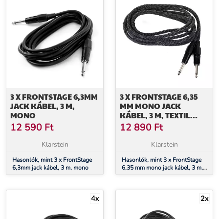
3 X FRONTSTAGE 6,3MM
3 X FRONTSTAGE 6,35
JACK KÁBEL, 3 M,
MM MONO JACK
MONO
KÁBEL, 3 M, TEXTIL
SZÖVET BEVONAT,
12 590
Ft
12 890
Ft
FEKETE-FEHÉR
Klarstein
Klarstein
Hasonlók, mint 3 x FrontStage
Hasonlók, mint 3 x FrontStage
6,3mm jack kábel, 3 m, mono
6,35 mm mono jack kábel, 3 m,
textil szövet bevonat, fekete-
fehér