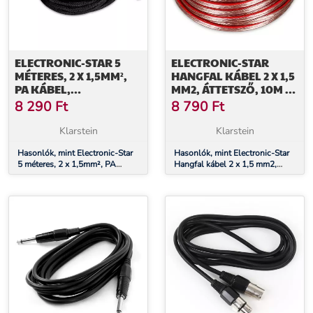
ELECTRONIC-STAR 5
ELECTRONIC-STAR
MÉTERES, 2 X 1,5MM²,
HANGFAL KÁBEL 2 X 1,5
PA KÁBEL,
MM2, ÁTTETSZŐ, 10M /
TÖRÉSVÉDŐVEL
+ KZ
8 290
Ft
8 790
Ft
Klarstein
Klarstein
Hasonlók, mint Electronic-Star
Hasonlók, mint Electronic-Star
5 méteres, 2 x 1,5mm², PA
Hangfal kábel 2 x 1,5 mm2,
kábel, törésvédővel
áttetsző, 10m / + Kz