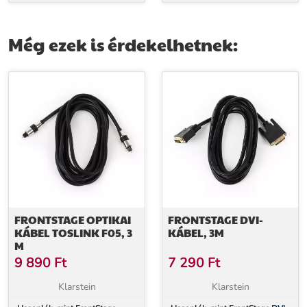
Még ezek is érdekelhetnek:
FRONTSTAGE OPTIKAI
FRONTSTAGE DVI-
KÁBEL TOSLINK F05, 3
KÁBEL, 3M
M
9 890
Ft
7 290
Ft
Klarstein
Klarstein