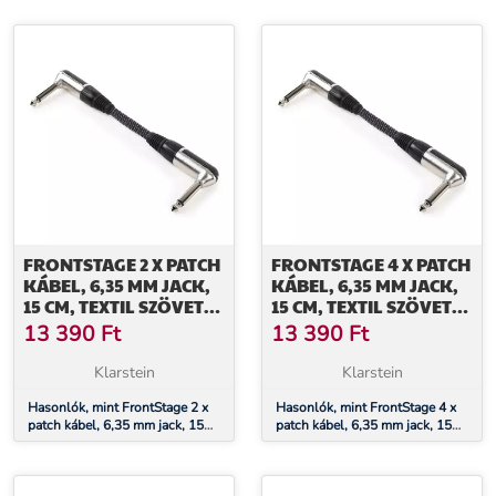
FRONTSTAGE 2 X PATCH
FRONTSTAGE 4 X PATCH
KÁBEL, 6,35 MM JACK,
KÁBEL, 6,35 MM JACK,
15 CM, TEXTIL SZÖVET
15 CM, TEXTIL SZÖVET
BEVONAT, SZÖGLETES
BEVONAT, SZÖGLETES
13 390
Ft
13 390
Ft
Klarstein
Klarstein
Hasonlók, mint FrontStage 2 x
Hasonlók, mint FrontStage 4 x
patch kábel, 6,35 mm jack, 15
patch kábel, 6,35 mm jack, 15
cm, textil szövet bevonat,
cm, textil szövet bevonat,
szögletes
szögletes