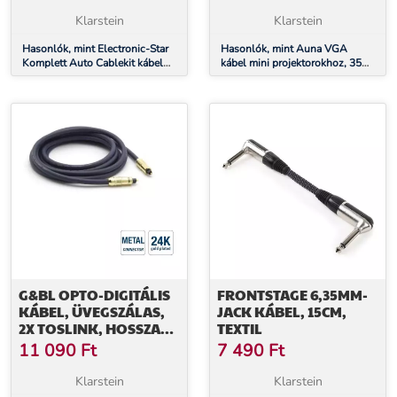
AGU
Klarstein
Klarstein
Hasonlók, mint Electronic-Star
Hasonlók, mint Auna VGA
Komplett Auto Cablekit kábel
kábel mini projektorokhoz, 35
szett, aranyozott, 60 A, AGU
cm
G&BL OPTO-DIGITÁLIS
FRONTSTAGE 6,35MM-
KÁBEL, ÜVEGSZÁLAS,
JACK KÁBEL, 15CM,
2X TOSLINK, HOSSZA
TEXTIL
0,6 M
11 090
Ft
7 490
Ft
Klarstein
Klarstein