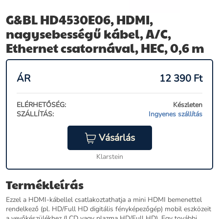
G&BL HD4530E06, HDMI,
nagysebességű kábel, A/C,
Ethernet csatornával, HEC, 0,6 m
ÁR
12 390
Ft
ELÉRHETŐSÉG:
Készleten
SZÁLLÍTÁS:
Ingyenes szállítás
Vásárlás
Klarstein
Termékleírás
Ezzel a HDMI-kábellel csatlakoztathatja a mini HDMI bemenettel
rendelkező (pl. HD/Full HD digitális fényképezőgép) mobil eszközeit
a vevőkészülékhez (LCD vagy plazma HD/Full HD). Egy további