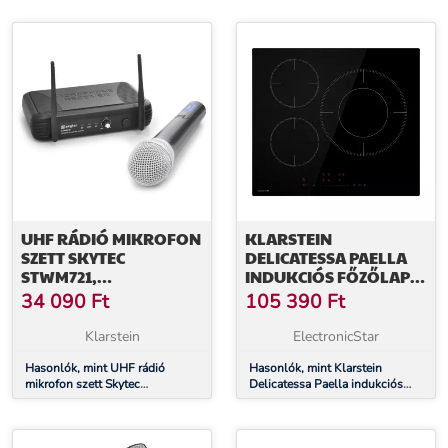
rozsdamentes acél borító, LED
Boost, Csúszka vezérlés
kijelző, mellékelve jégkanál
UHF RÁDIÓ MIKROFON
KLARSTEIN
SZETT SKYTEC
DELICATESSA PAELLA
STWM721,
INDUKCIÓS FŐZŐLAP,
1CSATORNÁS, 1MIC
PAELLA ZÓNA, POWER
34 090
Ft
105 390
Ft
BOOST, CSÚSZKA
VEZÉRLÉS
Klarstein
ElectronicStar
Hasonlók, mint UHF rádió
Hasonlók, mint Klarstein
mikrofon szett Skytec
Delicatessa Paella indukciós
STWM721, 1csatornás, 1mic
főzőlap, Paella zóna, Power
Boost, Csúszka vezérlés