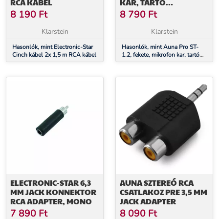
RCA KÁBEL
KAR, TARTÓ
MECHANIKUS
8 190
Ft
8 790
Ft
RÖGZÍTÉSSEL, 1,5 KG, 35
X 35 CM
Klarstein
Klarstein
Hasonlók, mint Electronic-Star
Hasonlók, mint Auna Pro ST-
Cinch kábel 2x 1,5 m RCA kábel
1.2, fekete, mikrofon kar, tartó
mechanikus rögzítéssel, 1,5 kg,
35 x 35 cm
ELECTRONIC-STAR 6,3
AUNA SZTEREÓ RCA
MM JACK KONNEKTOR
CSATLAKOZ PRE 3,5 MM
RCA ADAPTER, MONO
JACK ADAPTER
7 890
Ft
8 090
Ft