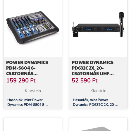
POWER DYNAMICS
POWER DYNAMICS
PDM-S804 8-
PD632C 2X, 20-
CSATORNÁS
CSATORNÁS UHF
KEVERŐPULT,
VEZETÉK NÉLKÜLI
159 290
Ft
52 590
Ft
DSP/MP3, USB PORT,
MIKROFON KÉSZLET, 1
BLUETOOTH VEVŐ
X KÉZI / 1 X HEADSET
Klarstein
Klarstein
MIKROFON
Hasonlók, mint Power
Hasonlók, mint Power
Dynamics PDM-S804 8-
Dynamics PD632C 2X, 20-
csatornás keverőpult, DSP/MP3,
csatornás UHF vezeték nélküli
USB port, bluetooth vevő
mikrofon készlet, 1 x kézi / 1 x
headset mikrofon