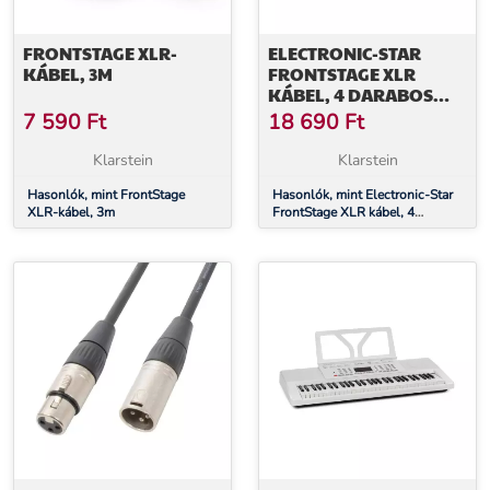
FRONTSTAGE XLR-
ELECTRONIC-STAR
KÁBEL, 3M
FRONTSTAGE XLR
KÁBEL, 4 DARABOS
KÉSZLET, 6 M, MALE-
7 590
Ft
18 690
Ft
FEMALE
Klarstein
Klarstein
Hasonlók, mint FrontStage
Hasonlók, mint Electronic-Star
XLR-kábel, 3m
FrontStage XLR kábel, 4
darabos készlet, 6 m, male-
female