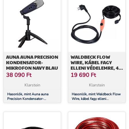
AUNA AUNA PRECISION
WALDBECK FLOW
KONDENSATOR-
WIRE, KÁBEL FAGY
MIKROFON NAVY BLAU
ELLENI VÉDELEMRE, 4
M, TERMOSZTÁTTAL,
38 090
Ft
19 690
Ft
IP68
Klarstein
Klarstein
Hasonlók, mint Auna auna
Hasonlók, mint Waldbeck Flow
Precision Kondensator-
Wire, kábel fagy elleni
Mikrofon navy blau
védelemre, 4 m, termosztáttal,
IP68