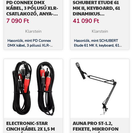
PD CONNEX DMX
SCHUBERT ETUDE 61
KÁBEL, 3 PÓLUSÚ XLR-
MK II, KEYBOARD, 61
CSATLAKOZÓ, ANYA-
DINAMIKUS
APA, 120 OHM, 3 M
BILLENTYŰ, 300
7 090
Ft
41 090
Ft
HANG/RITMUS, FEHÉR
Klarstein
Klarstein
Hasonlók, mint PD Connex
Hasonlók, mint SCHUBERT
DMX kábel, 3 pólusú XLR-
Etude 61 MK II, keyboard, 61
csatlakozó, anya-apa, 120 ohm,
dinamikus billentyű, 300
3 m
hang/ritmus, fehér
ELECTRONIC-STAR
AUNA PRO ST-1.2,
CINCH KÁBEL 2X 1,5 M
FEKETE, MIKROFON