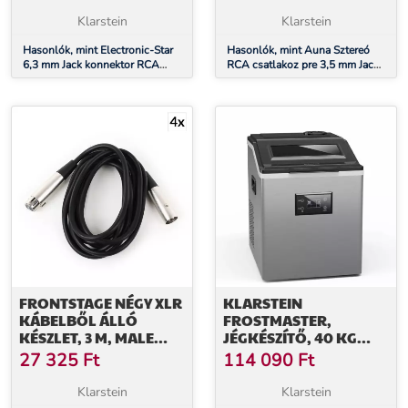
Klarstein
Klarstein
Hasonlók, mint Electronic-Star
Hasonlók, mint Auna Sztereó
6,3 mm Jack konnektor RCA
RCA csatlakoz pre 3,5 mm Jack
adapter, mono
adapter
FRONTSTAGE NÉGY XLR
KLARSTEIN
KÁBELBŐL ÁLLÓ
FROSTMASTER,
KÉSZLET, 3 M, MALE
JÉGKÉSZÍTŐ, 40 KG
FEMALE-RE
JÉGKOCKA NAPONTA,
27 325
Ft
114 090
Ft
ROZSDAMENTES ACÉL
BORÍTÓ, LED KIJELZŐ,
Klarstein
Klarstein
MELLÉKELVE