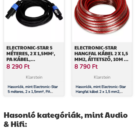
ELECTRONIC-STAR 5
ELECTRONIC-STAR
MÉTERES, 2 X 1,5MM²,
HANGFAL KÁBEL 2 X 1,5
PA KÁBEL,
MM2, ÁTTETSZŐ, 10M /
TÖRÉSVÉDŐVEL
+ KZ
8 290
Ft
8 790
Ft
Klarstein
Klarstein
Hasonlók, mint Electronic-Star
Hasonlók, mint Electronic-Star
5 méteres, 2 x 1,5mm², PA
Hangfal kábel 2 x 1,5 mm2,
kábel, törésvédővel
áttetsző, 10m / + Kz
Hasonló kategóriák, mint Audio
& Hifi: