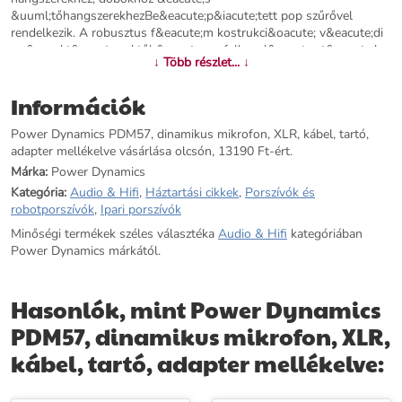
&uuml;tőhangszerekhezBe&eacute;p&iacute;tett pop szűrővel
rendelkezik. A robusztus f&eacute;m kostrukci&oacute; v&eacute;di
az &uuml;t&eacute;sektől &eacute;s a felborul&aacute;st&oacute;l.
↓ Több részlet... ↓
További információk>>
Információk
Power Dynamics PDM57, dinamikus mikrofon, XLR, kábel, tartó,
adapter mellékelve vásárlása olcsón, 13190 Ft-ért.
Márka:
Power Dynamics
Kategória:
Audio & Hifi
,
Háztartási cikkek
,
Porszívók és
robotporszívók
,
Ipari porszívók
Minőségi termékek széles választéka
Audio & Hifi
kategóriában
Power Dynamics márkától.
Hasonlók, mint Power Dynamics
PDM57, dinamikus mikrofon, XLR,
kábel, tartó, adapter mellékelve: