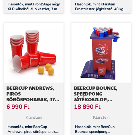
Hasonlók, mint FrontStage négy
JÉGKANÁL
Hasonlók, mint Klarstein
XLR kábelből álló készlet, 3 m,
FrostMaster, jégkészítő, 40 kg
male female-re
jégkocka naponta,
rozsdamentes acél borító, LED
kijelző, mellékelve jégkanál
BEERCUP ANDREWS,
BEERCUP BOUNCE,
PIROS
SPEEDPONG
SÖRÖSPOHARAK, 473
JÁTÉKOSZLOP,
ML (16 OZ),
KOMPAKT DOBOZ, 6
6 990
Ft
18 890
Ft
ROBUSZTUS,
KÉK ÉS PIROS POHÁR,
MELLÉKELVE
MELLÉKELVE 2
Klarstein
Klarstein
LABDÁCSKÁK ÉS
LABDÁCSKA
SZABÁLYOK
Hasonlók, mint BeerCup
Hasonlók, mint BeerCup
Andrews, piros söröspoharak,
Bounce, speedpong