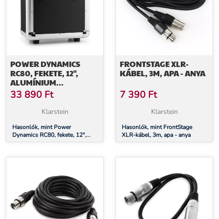
POWER DYNAMICS
FRONTSTAGE XLR-
RC80, FEKETE, 12",
KÁBEL, 3M, APA - ANYA
ALUMÍNIUM
LEMEZTARTÓ KOFFER,
33 890
Ft
7 390
Ft
BAKELITTARTÓ, 80 LP
LEMEZ
Klarstein
Klarstein
Hasonlók, mint Power
Hasonlók, mint FrontStage
Dynamics RC80, fekete, 12",
XLR-kábel, 3m, apa - anya
alumínium lemeztartó koffer,
bakelittartó, 80 LP lemez