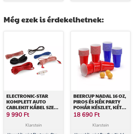
473 ml (16 oz), robusztus,
játékoszlop, kompakt doboz, 6
mellékelve labdácskák és
kék és piros pohár, mellékelve 2
szabályok
labdácska
Még ezek is érdekelhetnek:
ELECTRONIC-STAR
BEERCUP NADAL 16 OZ,
KOMPLETT AUTO
PIROS ÉS KÉK PARTY
CABLEKIT KÁBEL SZETT,
POHÁR KÉSZLET, KÉT
ARANYOZOTT, 60 A,
SZÍN, MELLÉKELVE
9 990
Ft
18 690
Ft
AGU
LABDÁCSKÁK ÉS
SZABÁLYZAT
Klarstein
Klarstein