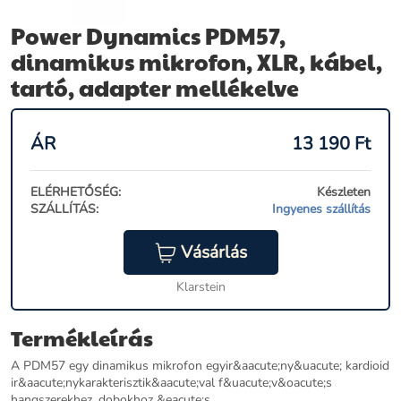
Power Dynamics PDM57,
dinamikus mikrofon, XLR, kábel,
tartó, adapter mellékelve
ÁR
13 190
Ft
ELÉRHETŐSÉG:
Készleten
SZÁLLÍTÁS:
Ingyenes szállítás
Vásárlás
Klarstein
Termékleírás
A PDM57 egy dinamikus mikrofon egyir&aacute;ny&uacute; kardioid
ir&aacute;nykarakterisztik&aacute;val f&uacute;v&oacute;s
hangszerekhez, dobokhoz &eacute;s