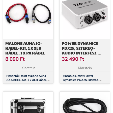
MALONE AUNA JO-
POWER DYNAMICS
KABEL-KIT, 1 X XLR
PDX25, SZTEREO-
KÁBEL, 1 X PA KÁBEL
AUDIO INTERFÉSZ,
TARTALMAZZA AZ
8 090
Ft
32 490
Ft
AUDACITY SZOFTVERT
IS
Klarstein
Klarstein
Hasonlók, mint Malone Auna
Hasonlók, mint Power
JO-KABEL-Kit, 1 x XLR kábel, 1
Dynamics PDX25, sztereo-
x PA kábel
audio interfész, tartalmazza az
Audacity szoftvert is