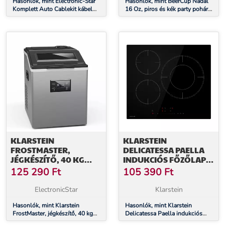
Hasonlók, mint Electronic-Star
Hasonlók, mint BeerCup Nadal
Komplett Auto Cablekit kábel
16 Oz, piros és kék party pohár
szett, aranyozott, 60 A, AGU
készlet, két szín, mellékelve
labdácskák és szabályzat
KLARSTEIN
KLARSTEIN
FROSTMASTER,
DELICATESSA PAELLA
JÉGKÉSZÍTŐ, 40 KG
INDUKCIÓS FŐZŐLAP,
JÉGKOCKA NAPONTA,
PAELLA ZÓNA, POWER
125 290
Ft
105 390
Ft
ROZSDAMENTES ACÉL
BOOST, CSÚSZKA
BORÍTÓ, LED KIJELZŐ,
VEZÉRLÉS
ElectronicStar
Klarstein
MELLÉKELVE
JÉGKANÁL
Hasonlók, mint Klarstein
Hasonlók, mint Klarstein
FrostMaster, jégkészítő, 40 kg
Delicatessa Paella indukciós
jégkocka naponta,
főzőlap, Paella zóna, Power